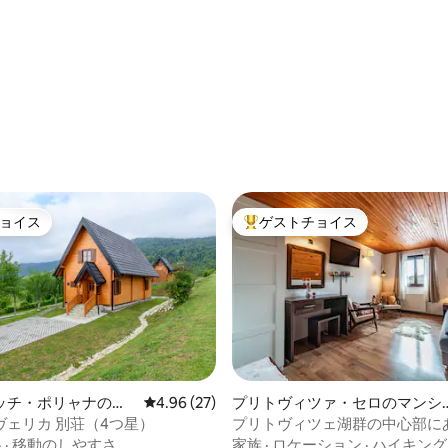
中4.9つ星の平均評価
ョイス
ゲストチョイス
ョイス
大好評のゲストチョイスです。
ッチ・ポリャナのシ
レビュー27件、5つ星中4.96つ星の平均評価
4.96 (27)
プリトヴィツァ・セロのマンシ
つ星中5つ星の平均評価
ン・アパート
ヴェリカ 別荘（4つ星）
プリトヴィツェ湖群の中心部に
用の快適なアパート
格
·
移動のしやすさ
家族
·
ロケーション
·
ハイキング