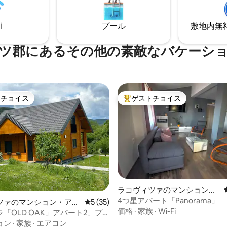
 10 km、バラチェの洞窟からは
す。
i
プール
敷地内無料駐
ツ郡にあるその他の素敵なバケーシ
トチョイス
ゲストチョイス
ゲストチョイスです。
大好評のゲストチョイスです。
ラコヴィツァのマンション・
アパート
4つ星アパート「Panorama」
ツァのマンション・アパ
レビュー35件、5つ星中5つ星の平均評価
5 (35)
価格
·
家族
·
Wi-Fi
「OLD OAK」アパート2、プ
ツェ湖群
ョン
·
家族
·
エアコン