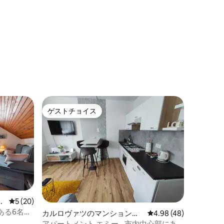
ゲストチョイス
ゲストチョイス
ョ
レビュー20件、5つ星中5つ星の平均評価
5 (20)
ある6名様
カルロヴァツのマンション・
レビュー48件、5つ星
4.98 (48)
アパート
アパートメント エミー - 市内中心部にあ