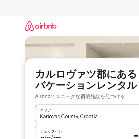
コ
ン
テ
ン
ツ
に
ス
キ
ッ
プ
カルロヴァツ郡にある
バケーションレンタル
Airbnbでユニークな宿泊施設を見つける
エリア
検索結果が表示されたら、上下の矢印キーを使っ
チェックイン