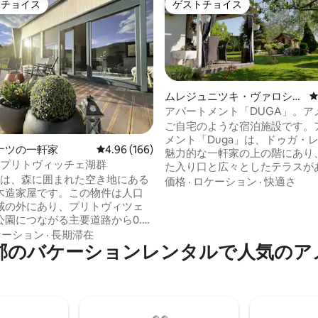
トチョイス
ゲストチョイス
ゲストチョイスです。
ゲストチョイス
ムレジュニツキ・ヴァロシュ
のゲストスイート
アパートメント「DUGA」。ア
ィ・設備がすべて揃ったまるま
ご自宅のような宿泊施設です。
中4.99つ星の平均評価
宿泊先です。
メント「Duga」は、ドゥガ・
ナツの一軒家
レビュー166件、5つ星中4.96つ星の平均評価
4.96 (166)
魅力的な一軒家の上の階にあり
ス プリトヴィッチェ湖群
た入り口と広々としたテラスが
の家は、森に囲まれた空き地にある
す。 アパートは川のビーチから徒歩10分
価格
·
ロケーション
·
快適さ
木造家屋です。この物件は人口
未満、町の中心部から15分です。 安全
域の外にあり、プリトヴィツェ
ため、スイート全体が徹底的に
公園につながる主要道路から0.5
毒されています。 ペットを同伴するゲス
トルの距離にあります。この家
トには、ペットに対して1泊あた
ケーション
·
長期滞在
郡のバケーションレンタルで人気のア
年の夏/秋に建てられました。 RA
ロの追加料金が請求されます。 この料金
Eの周辺には、自然の美しさ、ピク
はAirbnbの請求とは別のもの
リア、休暇や娯楽のための興味
前にホストに支払う必要があり
地がたくさんあります。プリト
立公園からはわずか 20 km、
うなラストカを持つスルニの旧