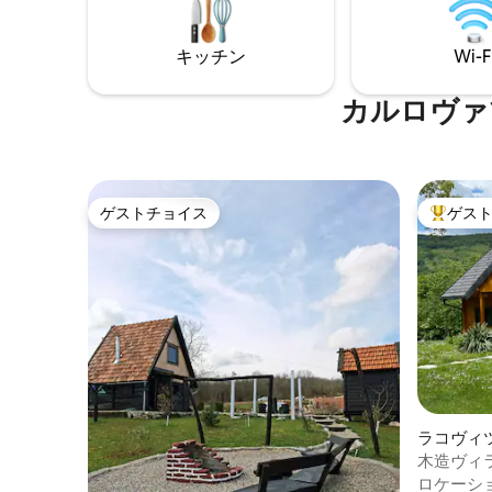
が好きなら、私たちの場所はあなたにぴ
市街からは
ったりです！
15 kmで
キッチン
Wi-F
カルロヴァ
ゲストチョイス
ゲス
ゲストチョイス
大好評の
ラコヴィ
ート
木造ヴィラ
リトヴィ
ロケーシ