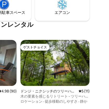
⁠車ス⁠ペ⁠ー⁠ス
エアコン
ョンレンタル
ゲストチョイス
ゲストチョイス
レビュー90件、5つ星中4.98つ星の平均評価
4.98 (90)
ドンジ・ニクシッチのツリーハウ
レビュー11件、5
5 (11)
ス
木の要素を感じるリトリート - ツリーハウ
ス「風」
ロケーション
·
徒歩移動のしやすさ
·
静か