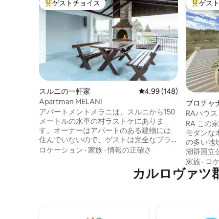
ゲストチョイス
ゲス
大好評のゲストチョイスです。
大好評の
スルニの一軒家
レビュー148件、5つ星
4.99 (148)
Apartman MELANI
ブロチャ
アパートメントメラニは、スルニから150
RAハウ
メートルの水車の村ラストケにありま
RA こ
す。オーナーはアパートのある建物には
モダンな
住んでいないので、ゲストは完全なプラ
の多い地
イバシーを持っています。アパートメン
ロケーション
·
家族
·
情報の正確さ
湖群国立
トは、2つの寝室、バスルーム、広いリビ
キロメー
家族
·
ロ
ングルーム、すべての家電が備わったモ
カルロヴァツ
は2022
ダンなキッチン、ダイニングルームで構
HOUS
成されています。ゲストはバーベキュー
ニックエ
グリル付きの大きなテラスも利用できま
深い目的
す。すべての設備は200メートル以内にあ
ヴィツェ国
ります。無料Wi-Fiと駐車場。自然と平和
魔法のよ