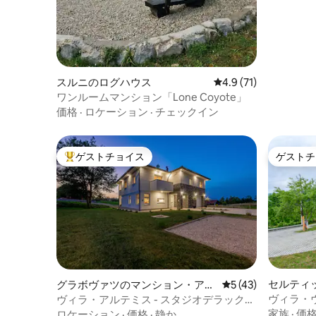
スルニのログハウス
レビュー71件、5つ星
4.9 (71)
ワンルームマンション「Lone Coyote」
価格
·
ロケーション
·
チェックイン
ゲストチョイス
ゲストチ
大好評のゲストチョイスです。
ゲストチ
セルティ
グラボヴァツのマンション・アパ
レビュー43件、5
5 (43)
ャレー
ート
ヴィラ・
ヴィラ・アルテミス - スタジオデラック
ス、キングサイズベッド、クレベット
家族
·
価
ロケーション
·
価格
·
静か