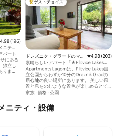
ゲストチョイス
ゲス
大好評のゲストチョイスです。
大好評
小さな木造
Novela
この小さ
トヴィツ
わずか8 
ートは静
な自然に
ロケーシ
憩しなが
レビュー196件、5つ星中4.98つ星の平均評価
4.98 (196)
コラナ川
メニテ
色を楽しむこ
る貸切の
アパート
ドレズニク・グラードのマン
レビュー203件、5つ星
4.98 (203)
要なもの
レサにある
ション・アパート
素晴らしいアパート「★Plitvice Lakes★
は充実し
、独立し
Big Terrace」
Apartments Lagomは、Plitvice Lakes国
木材で覆
ありま
立公園からわずか10分のDreznik Gradの
んど木材
居心地の良い場所にあります。 美しい風
の
景と息をのむような景色が楽しめるとて
清掃・消
も穏やかで魅力的な場所です。 近くに
家族
·
価格
·
公園
は、4 km離れたコラナ川峡谷とバラック
り10ユー
洞窟の上にある急な崖の上にある古代の
メニティ・設備
フォート・ドレズニクの遺跡を探索する
で、ご退出
ことができます。 食料品店やバーは徒歩
ます。
200 m圏内です。 ガソリンスタンド、レ
ストランは半径3 km圏内です。