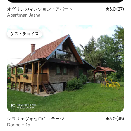
オグリンのマンション・アパート
レビュー27
5.0 (27)
Apartman Jasna
ゲストチョイス
ゲストチョイス
クラリェヴォセロのコテージ
レビュー45
5.0 (45)
Dorina Hiža