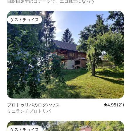
自給自足型のコテージで、エコ戦士になろう
ゲストチョイス
ゲストチョイス
プロトゥリパのログハウス
レビュー21件
4.95 (21)
ミニランチプロトリパ
ゲストチョイス