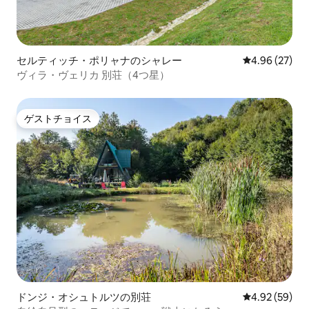
セルティッチ・ポリャナのシャレー
レビュー27件
4.96 (27)
ヴィラ・ヴェリカ 別荘（4つ星）
ゲストチョイス
ゲストチョイス
ドンジ・オシュトルツの別荘
レビュー59件
4.92 (59)