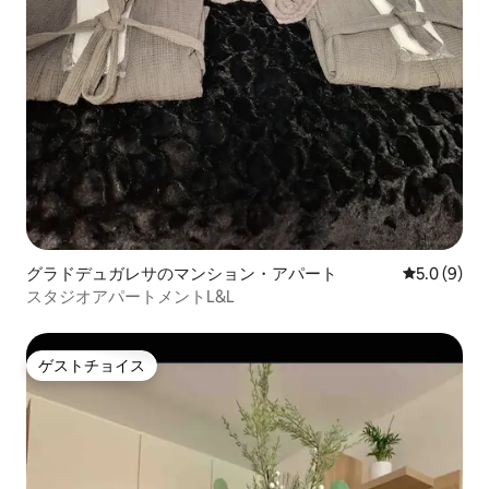
グラドデュガレサのマンション・アパート
レビュー9
5.0 (9)
スタジオアパートメントL&L
ゲストチョイス
ゲストチョイス