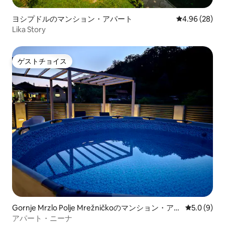
ヨシプドルのマンション・アパート
レビュー28件
4.96 (28)
Lika Story
ゲストチョイス
ゲストチョイス
Gornje Mrzlo Polje Mrežničkoのマンション・アパ
レビュー9
5.0 (9)
ート
アパート・ニーナ