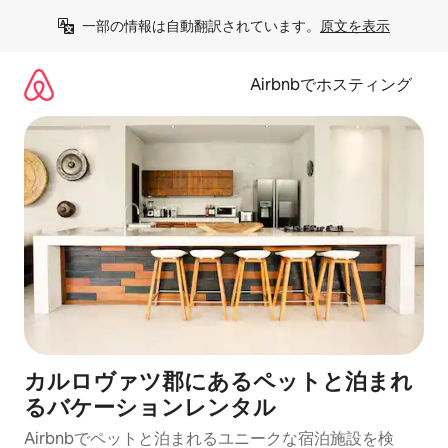
コ
一部の情報は自動翻訳されています。
原文を表示
ン
テ
ン
Airbnbでホスティング
ツ
に
ス
キ
ッ
プ
カルロヴァツ郡にあるペットと泊まれ
るバケーションレンタル
Airbnbでペットと泊まれるユニークな宿泊施設を検