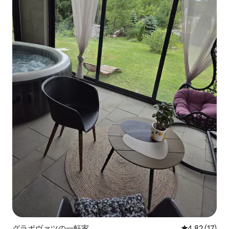
グラボヴァツの一軒家
レビュー17件
4.82 (17)