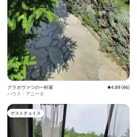
グラボヴァツの一軒家
レビュー46件
4.89 (46)
ハウス・アニータ
ゲストチョイス
ゲストチョイス