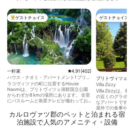
ゲストチョイス
ゲストチョイス
大好評のゲストチョイスです。
ゲストチョイス
一軒家
レビュー402件、5つ星中4.91
4.91 (402)
ハウス・ナオミ・アパートメント1 プリト
プリトヴィツェ湖
ヴィッチェ湖群
ラコヴィツァの町に位置するHouse
園の一軒家
Villa Zizzy
Naomiは、プリトヴィツェ湖群国立公園
Villa Zizzy
からわずか8 kmの場所にあります。 全室
の近くのグラボヴ
にバスルームと衛星テレビが備わってお
なアパートです。
り、一部のお部屋にはバルコニーもあり
屋外での食事やリ
ます。 ハウス・ナオミのゲストは、穏や
カルロヴァツ郡のペットと泊まれる宿
ラスにつながって
かな庭園でリラックスしたり、テラスで
を連れたご家族に
泊施設で人気のアメニティ・設備
自家製ブランデーを飲んだり、敷地内で
視するカップルに
バーベキューを楽しんだりできます。 近
は4名様が宿泊で