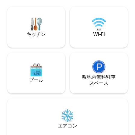
くには地域の名物料理を提供するレスト
ドルームには快適
ランがたくさんあります。 地下洞窟「バ
ーンサイズのベッ
ラク洞窟」は6.4 km先にあり、鍾乳石、
注意を払って装飾
石筍、その他の石の形成物が様々に見ら
すべてのアトラク
れます。
最適な拠点です。
キッチン
Wi-Fi
敷地内無料駐⁠車
プール
ス⁠ペ⁠ー⁠ス
エアコン