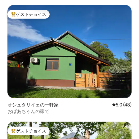
ゲストチョイス
大好評のゲストチョイスです。
オシュタリイェの一軒家
レビュー48
5.0 (48)
おばあちゃんの家で
ゲストチョイス
大好評のゲストチョイスです。