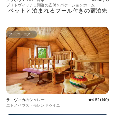
プリトヴィッチェ湖群の庭付きバケーションホーム
ペットと泊まれるプール付きの宿泊先
スーパーホスト
スーパーホスト
ラコヴィカのシャレー
レビュー140件
4.82 (140)
エトノハウス・モレンドゥイニ