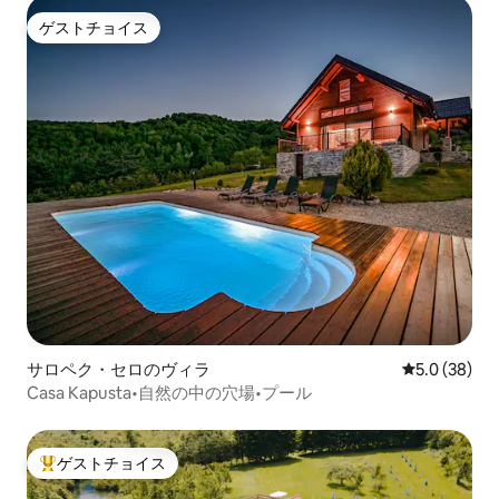
ゲストチョイス
ゲストチョイス
サロペク・セロのヴィラ
レビュー38
5.0 (38)
Casa Kapusta•自然の中の穴場•プール
ゲストチョイス
大好評のゲストチョイスです。