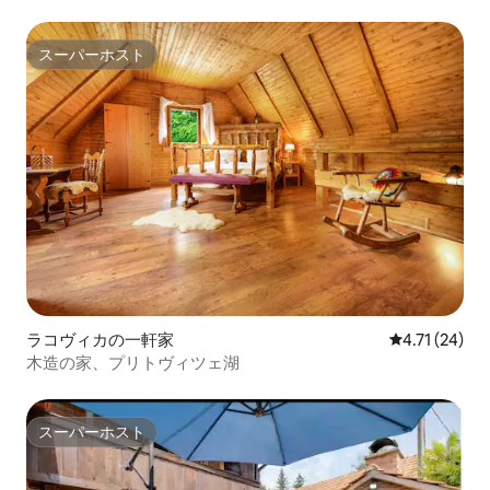
スーパーホスト
スーパーホスト
ラコヴィカの一軒家
レビュー24件
4.71 (24)
木造の家、プリトヴィツェ湖
スーパーホスト
スーパーホスト