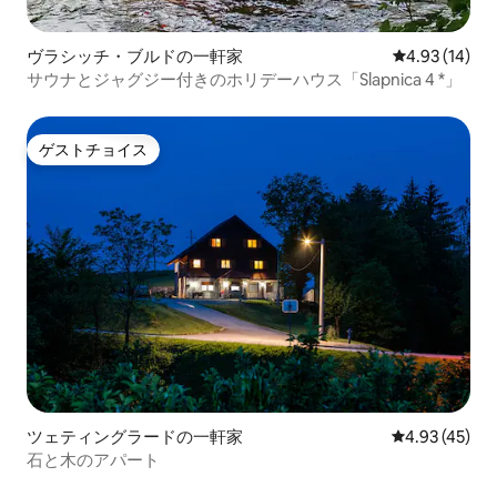
ヴラシッチ・ブルドの一軒家
レビュー14件
4.93 (14)
サウナとジャグジー付きのホリデーハウス「Slapnica 4 *」
ゲストチョイス
ゲストチョイス
ツェティングラードの一軒家
レビュー45件
4.93 (45)
石と木のアパート