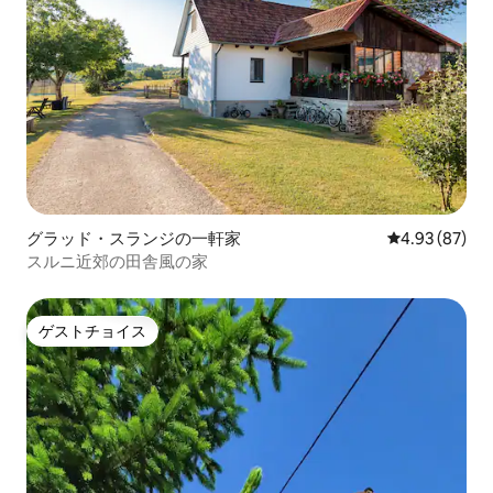
グラッド・スランジの一軒家
レビュー87件
4.93 (87)
スルニ近郊の田舎風の家
ゲストチョイス
ゲストチョイス