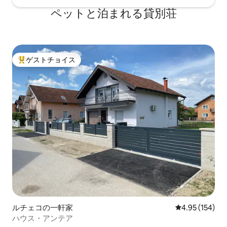
ペットと泊まれる貸別荘
ゲストチョイス
大好評のゲストチョイスです。
ルチェコの一軒家
レビュー154件
4.95 (154)
ハウス・アンテア