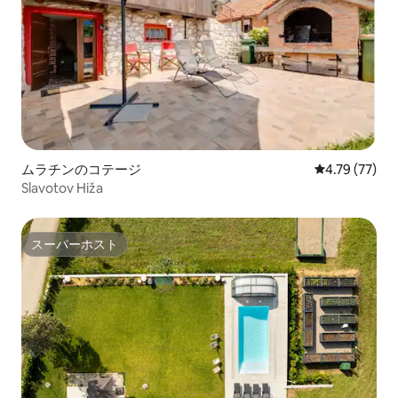
ムラチンのコテージ
レビュー77件
4.79 (77)
Slavotov Hiža
スーパーホスト
スーパーホスト