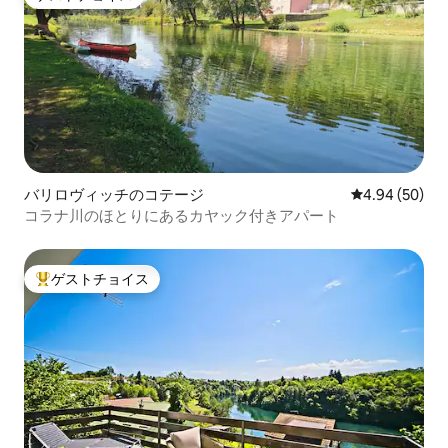
ゲストチョイス
バリロヴィッチのコテージ
レビュー50件
4.94 (50)
コラナ川のほとりにあるカヤック付きアパート
ゲストチョイス
大好評のゲストチョイスです。