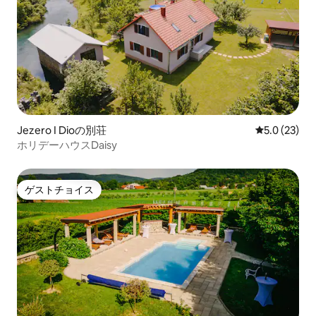
Jezero I Dioの別荘
レビュー23
5.0 (23)
ホリデーハウスDaisy
ゲストチョイス
ゲストチョイス