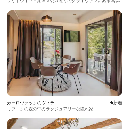
プリトヴィツェ湖国立公園近くのグラボヴァツにある2名様
用のホリデーホーム
カーロヴァックのヴィラ
新しい宿
新着
リブニクの森の中のラグジュアリーな隠れ家