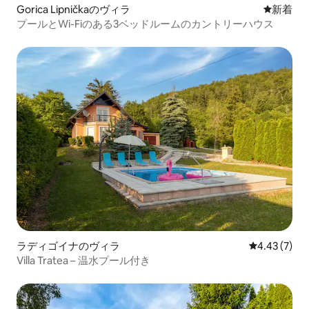
Gorica Lipničkaのヴィラ
新しい宿
新着
プールとWi-Fiのある3ベッドルームのカントリーハウス
ラディゴイナのヴィラ
レビュー7件
4.43 (7)
Villa Tratea – 温水プール付き