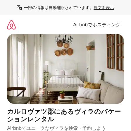
コ
一部の情報は自動翻訳されています。
原文を表示
ン
テ
ン
Airbnbでホスティング
ツ
に
ス
キ
ッ
プ
カルロヴァツ郡にあるヴィラのバケー
ションレンタル
Airbnbでユニークなヴィラを検索・予約しよう