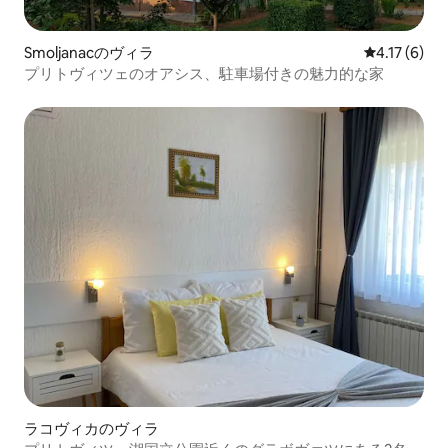
Smoljanacのヴィラ
レビュー6件
4.17 (6)
プリトヴィツェのオアシス、駐車場付きの魅力的な家
ラコヴィカのヴィラ