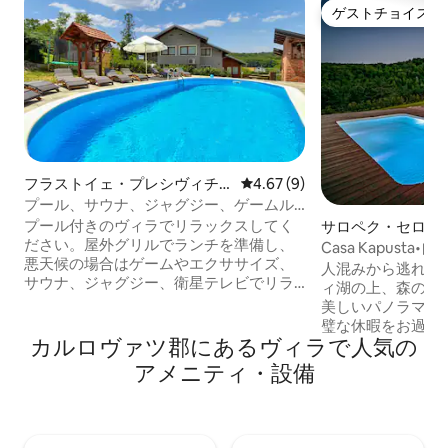
ゲストチョイス
ゲストチョイス
フラストイェ・プレシヴィチ
レビュー9件、5つ星中4.67
4.67 (9)
ュコのヴィラ
プール、サウナ、ジャグジー、ゲームル
ーム付きのヴィラ
プール付きのヴィラでリラックスしてく
サロペク・セロの
ださい。屋外グリルでランチを準備し、
Casa Kapust
悪天候の場合はゲームやエクササイズ、
人混みから逃れ、
サウナ、ジャグジー、衛星テレビでリラ
ィ湖の上、森の端
ックスしてください。 家はXXLサイズ
美しいパノラマを望むC
で、森の端に沿ってさまざまなアウトド
璧な休暇をお過ご
アアクティビティを楽しめます。暖房と
カルロヴァツ郡にあるヴィラで人気の
暇、ロマンチック
冷房は自動です。ペットも敷地内に歓迎
人とのリラックスに
アメニティ・設備
されます。近くにはテニスコート、子供
Kapustaでの
用プレイグラウンド、ハイキングコー
バシーをもたらし
ス、サイクリングコース、レストラン、
モーニングコーヒ
ワインロードがあります。高速道路と空
ルで泳いだり、星