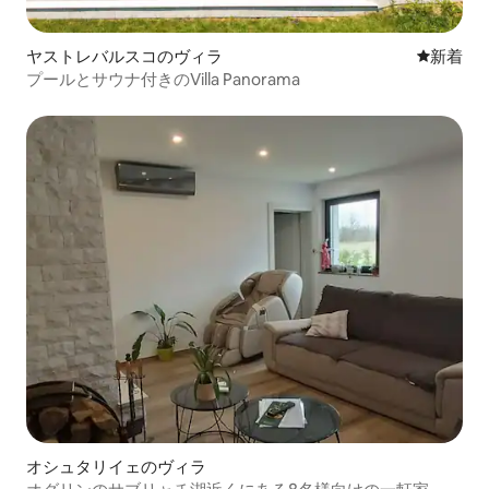
ヤストレバルスコのヴィラ
新しい宿
新着
プールとサウナ付きのVilla Panorama
オシュタリイェのヴィラ