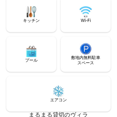
港も近くにあります。街までは2.5キロで
浸かったり、ファ
す。
キューで夕べの焚
しょう。
キッチン
Wi-Fi
敷地内無料駐⁠車
プール
ス⁠ペ⁠ー⁠ス
エアコン
まるまる貸切のヴィラ