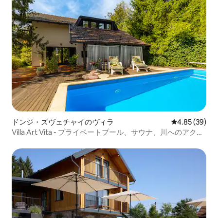
ドンジ・ズヴェチャイのヴィラ
レビュー39件
4.85 (39)
Villa Art Vita - プライベートプール、サウナ、川へのアクセ
ス