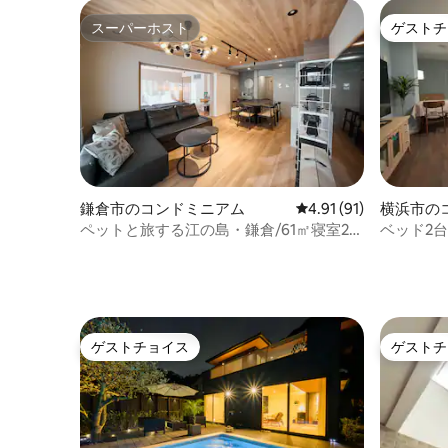
スーパーホスト
ゲストチ
スーパーホスト
ゲストチ
鎌倉市のコンドミニアム
レビュー91件、5つ星中
4.91 (91)
横浜市の
ペットと旅する江の島・鎌倉/61㎡寝室2つ
ベッド2台
＋20㎡テラス/サウナ・ジャグジー/江ノ島
ナタウン
駅4分最高の立地
ゲストチョイス
ゲストチ
ゲストチョイス
ゲストチ