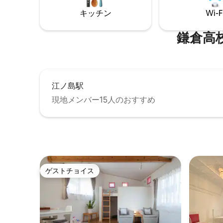
mountains, while the bathroom window
ーやシャ
キッチン
Wi-F
offers a glimpse of the sea. Additionally,
でもプライバ
the
スからは
浜の美しいビ
鎌倉高校前
イランド
器や最新の
で映画や
フェのオ
シェフな
江ノ島駅
す。 春の桜、初夏の紫陽花、夏の海、秋
現地メンバー15人のおすすめ
には紅葉
四季折々
んだ古都
しみください。 （注）
更はキャ
ゲストチョイス
ゲストチョイス