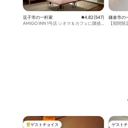
逗子市の一軒家
レビュー547件、5つ星
4.82 (547)
鎌倉市の
AMIGO INN 1号店 シネマ＆カフェに隣接
【期間限定
した逗子ビーチから徒歩1分のデザイナー
湘南海景一
ズハウス
ゲストチョイス
ゲストチ
大好評のゲストチョイスです。
ゲストチ