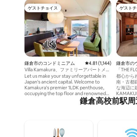
ゲストチョイス
ゲストチ
ゲストチョイス
ゲストチ
鎌倉市のコンドミニアム
レビュー1,144件、5つ星
4.81 (1,144)
鎌倉市の
Villa Kamakura、ファミリーアパートメン
「THE FL
トvk301
都心から
Let us make your stay unforgettable in
都心から
Japan's ancient capital. Welcome to
南・古都
Kamakura's premier 1LDK penthouse,
な海辺に建
occupying the top floor and renowned
KAMAKURA」で
鎌倉高校前駅⁠周⁠辺⁠の
for being used as a filming location for
まで走っ
international artists' music videos. With
れ」、海
floor-to-ceiling windows, you can enjoy
セプトに
breathtaking views of Kamakura's
「THE 
beautiful ocean. The windows on the
した２つ
mountain side allow you to experience
SUITE
the changing seasons of the surrounding
の階は広