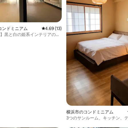
中4.83つ星の平均評価
コンドミニアム
レビュー13件、5つ星中4.69つ星の平均評価
4.69 (13)
号室】黒と白の姫系インテリアのか
部屋/天蓋つきベッド/シャンデリ
ン/駅6分
横浜市のコンドミニアム
3つのサンルーム、キッチン、テ
で徒歩5分-横浜まで5分、羽田空