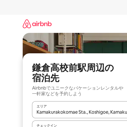
コ
ン
テ
ン
ツ
に
ス
キ
ッ
プ
鎌倉高校前駅⁠周⁠辺⁠の
宿⁠泊⁠先
Airbnbでユニークなバ⁠ケ⁠ー⁠シ⁠ョ⁠ンレ⁠ン⁠タ⁠ルや
一⁠軒⁠家な⁠ど⁠を予⁠約⁠し⁠よ⁠う
エリア
検索結果が表示されたら、上下の矢印キーを使っ
チェックイン