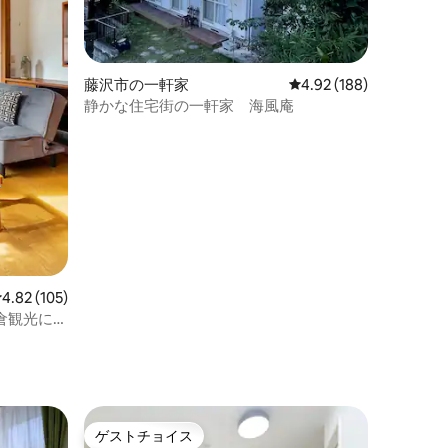
藤沢市の一軒家
レビュー188件、5つ星
4.92 (188)
静かな住宅街の一軒家 海風庵
レビュー105件、5つ星中4.82つ星の平均評価
4.82 (105)
倉観光にも
ト
60㎡の大
ゲストチョイス
ゲストチョイス