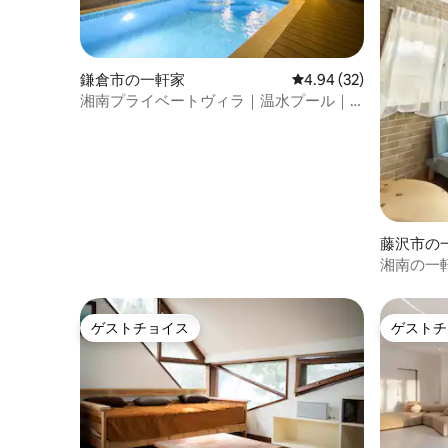
鎌倉市の一軒家
レビュー32件、5つ星中
4.94 (32)
湘南プライベートヴィラ｜温水プール｜
ペット可｜132㎡｜贅沢な別荘で特別な滞
在を
藤沢市の
湘南の一
車不可)
在
ゲストチョイス
ゲストチ
ゲストチョイス
ゲストチ