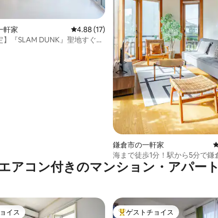
中4.82つ星の平均評価
一軒家
レビュー17件、5つ星中4.88つ星の平均評価
4.88 (17)
】『SLAM DUNK』聖地すぐ｜
棟貸しヴィラ｜KA0046
鎌倉市の一軒家
海まで徒歩1分！駅から5分で鎌
エアコン付きのマンション・アパー
最適！／有名建築家が設計した1
邸宅／駐車場2台完備
ョイス
ゲストチョイス
ョイス
大好評のゲストチョイスです。