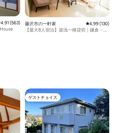
レビュー563件、5つ星中4.91つ星の平均評価
4.91 (563)
藤沢市の一軒家
レビュー130件、5つ星
4.99 (130)
 鵠沼 T-House
【最大8人宿泊】築浅一棟貸切｜鎌倉・江
ノ島観光におすすめ｜駅から徒歩5分｜全
室冷房完備｜無料駐車場
ゲストチョイス
ゲストチョイス