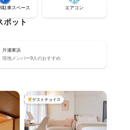
ァも同じ高さ
ーキングがいくつかあります。 築70年の
で、そち
⁠車ス⁠ペ⁠ー⁠ス
エアコン
日本古民家を体験できる2LDK・63㎡の貸
積み下ろ
 ・みん
切一軒家です。２泊以上の長期滞在に最
していた
ターで映
適。 エアコン・ガスファンヒーター暖房
⁠ポ⁠ッ⁠ト
 Switch
完備。ワーケーション最適。 江ノ島・鎌
心してお
倉観光、ビーチでたくさん遊んだあと
イドガード
は、ジャパニーズモダンな隠れ家で過ご
の高さを
す暮らしをお楽しみください。 腰越の商
と足元も
店街には、昔ながらの定食屋さんや個性
片瀬東浜
具にコー
的なカフェ、レストラン、スーパー、コ
る絵本や
現地メンバー9人のおすすめ
ンビニ、パン屋、雑貨屋、ドラッグスト
お子様が
アなど、旅に必要なすべてのお店がそろ
鎌倉駅徒
っています。カラオケやラーメンの一風
スーパー徒
堂なども歩いてすぐです。 長期滞在歓
迎！３０日以上の滞在割引あり。
ゲストチョイス
大好評のゲストチョイスです。