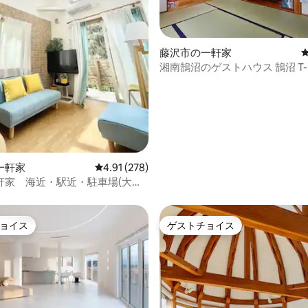
藤沢市の一軒家
4.94つ星の平均評価
湘南鵠沼のゲストハウス
一軒家
レビュー278件、5つ星中4.91つ星の平均評価
4.91 (278)
軒家 海近・駅近・駐車場(大型
付き・静かな住宅街でのびのび滞
ョイス
ゲストチョイス
ョイス
ゲストチョイス