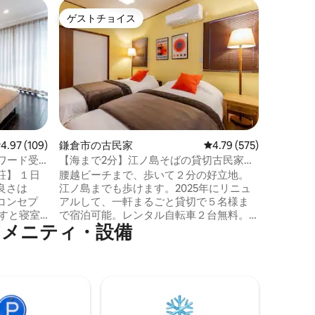
鎌倉市の
ゲストチョイス
ゲスト
ゲストチョイス
ゲスト
【一軒家
能 江ノ
二階建て
近隣に
用いただ
旅行はも
クにもお
380m
です。 
ので、自
長期滞在
レビュー109件、5つ星中4.97つ星の平均評価
4.97 (109)
鎌倉市の古民家
レビュー575件、5つ星
4.79 (575)
す。 🚃アクセス 江ノ島電鉄「江ノ島駅」
アワード受
【海まで2分】江ノ島そばの貸切古民家｜
より徒歩
想い出」|
ファミリーOK 鎌倉腰越 Hideaway
】 １日
腰越ビーチまで、歩いて２分の好立地。
より徒歩
50㎡、5
江ノ島までも歩けます。2025年にリニュ
駅」より徒歩13分 ⚠️
コンセプ
アルして、一軒まるごと貸切で５名様ま
宅地のた
で宿泊可能。レンタル自転車２台無料。
しくださ
メ⁠ニ⁠テ⁠ィ⁠・⁠設⁠備
せっかくの
江ノ電・腰越駅より徒歩５分、モノレー
慮いただ
感を感じ
ル湘南江の島駅より徒歩７分、スラムダ
② 駐車
ンクの聖地、鎌倉高校前駅は徒歩１５分
接する月
重な時間
か江ノ電で隣駅２分。江ノ島や商店街に
場ですの
も徒歩でアクセスでき、快適に滞在いた
って駐車
ッドで、
だけます。車でいらした場合は、家から
し受ける
ます (総
歩いて３〜４分の場所に手頃なコインパ
コインパ