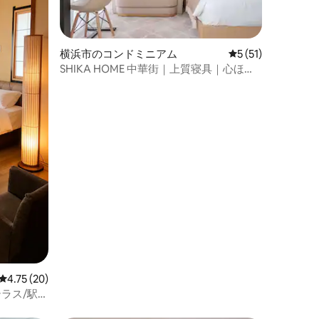
横浜市のコンドミニアム
レビュー51件、5
5 (51)
SHIKA HOME 中華街｜上質寝具｜心ほど
ける滞在｜駅4分・羽田空港30分｜徒歩で
山下公園
レビュー20件、5つ星中4.75つ星の平均評価
4.75 (20)
ラス/駅ま
港まで30