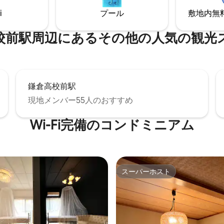
ワールームもあり、２グループ
横幅は326cm) 隣のローソフ
i
プール
敷地内無料駐
シーを守れます。 屋上テラ
のソファベッド 【遊び】 ・みんなで楽し
、360度の大空と材木座や由比ヶ
めるボードゲームとカードゲーム
ーチが望めます。 大きなア
なで寝転がりながらプロジェク
駅⁠周⁠辺⁠に⁠あ⁠るそ⁠の⁠他⁠の人⁠気⁠の観⁠光⁠ス
キッチンは、デザインされた食
画鑑賞 ・みんなで遊べるNintendo
家電も完備しています。 無料
【ママが嬉しい♡】 お子様と安
テレビゲームを楽しめ、近隣カ
休みできる ・ローベッド ・サ
リジナル朝食デリバリー、出張
付き ・ソファーベッドとベッド
どオプションも充実していま
合わせているので、くっつける
鎌倉高校前駅
転落防止で安心 ◎ほとんどの家
、冬は星空と澄んだ空気の海。
現地メンバー55人のおすすめ
ナーガード ◎子供たちの楽しめ
の自然やおしゃれな街並みに富
漫画 ◎目の前が小町通りなので
鎌倉を、どうぞ心ゆくまでお楽
疲れてもすぐにお部屋で休憩 
Wi-Fi完備のコンドミニアム
ご予約後の日程変
歩３分 👣コンビニ徒歩１分 👣
ンセル扱いとなります。
歩３分
スーパーホスト
スーパーホスト