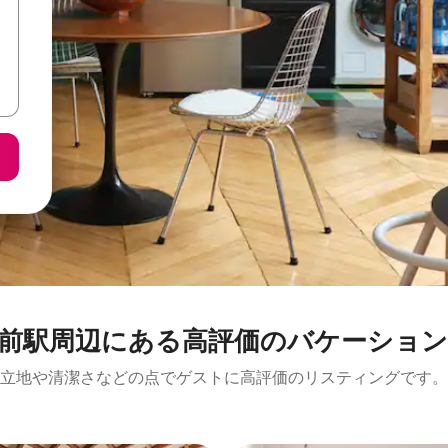
⁠周⁠辺⁠に⁠あ⁠る高⁠評⁠価⁠のバ⁠ケ⁠ー⁠シ⁠ョ⁠ン⁠
立地や清潔さなどの点でゲストに高評価のリスティングです。