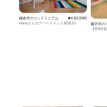
鎌倉市のコンドミニアム
レビュー539件、5つ星
4.83 (539)
Hanaさんのアパートメント 駅前1分
藤沢市の
【103
わいいお
ア/キッチ