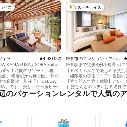
ョイス
ゲストチョイス
ョイス
大好評のゲストチョイスです。
中4.81つ星の平均評価
ヴィラ
レビュー152件、5つ星中4.93つ星の平均評価
4.93 (152)
鎌倉市のマンション・アパー
ト
OW KAMAKURA」SORA Suite
鎌倉駅まで徒歩3分|小町通り|
一番近いリゾートハウス
賞の宿「みんなと川の字で寝る
わずか１時間のリゾート、湘
【５名！みんなで楽しめる貸別荘
ママが安心のお部屋、広々とした
鎌倉。 鎌倉駅から徒歩圏。 静か
１組限定の専用フロア✨ 当館の良さは
名様
つ高級貸し別荘「THE FLOW
【皆で並んで寝る体験】という
す。 美しい材木座ビーチ
ト ほとんどのホテルは５名様ですと寝室
バ⁠ケ⁠ー⁠シ⁠ョ⁠ン⁠レ⁠ン⁠タ⁠ル⁠で人⁠気⁠のア⁠
て20秒。 古都の「時間の流
が別々に別れてしまいますが… 
や風など「自然の流れ」をコン
ご旅行だからみんなで寝る一体
したリゾートハウスです。
てみませんか☺ ～子供が久しぶりに隣で
FLOW KAMAKURA」には、独立
寝てくれるのは親子にとって貴
の個室があり、そのうち「SORA
です✨～ クイーンサイズのローベッド２
」は、下の階は２ベッドルーム、上
台をコネクトしている大きなベ
々したＬＤＫ、寝室にドレッサ
大人４名様が川の字でご就寝頂け