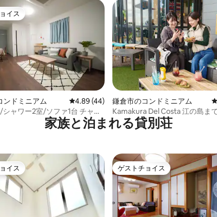
分【KOKI HOTEL】
ョイス
ョイス
4.91つ星の平均評価
コンドミニアム
レビュー44件、5つ星中4.89つ星の平均評価
4.89 (44)
鎌倉市のコンドミニアム
/シャワー2室/ソファ1台 チャイ
Kamakura Del Costa 江の島まで
家族と泊まれる貸別荘
、新築
まで3分
ョイス
ゲストチョイス
ョイス
ゲストチョイス