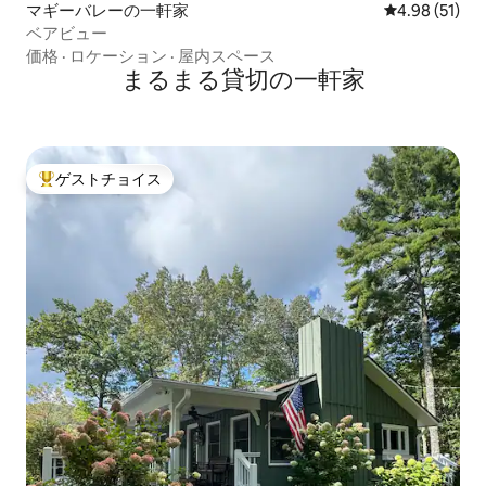
マギーバレーの一軒家
レビュー51件
4.98 (51)
ベアビュー
価格
·
ロケーション
·
屋内スペース
まるまる貸切の一軒家
ゲストチョイス
大好評のゲストチョイスです。