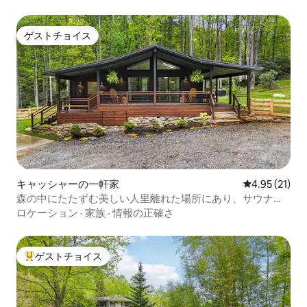
ゲストチョイス
ゲストチョイス
キャッシャーの一軒家
レビュー21件
4.95 (21)
森の中にたたずむ美しい人里離れた場所にあり、サウナも
あります！
ロケーション
·
家族
·
情報の正確さ
ゲストチョイス
大好評のゲストチョイスです。