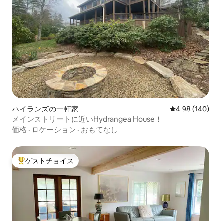
ハイランズの一軒家
レビュー140件
4.98 (140)
メインストリートに近いHydrangea House！
価格
·
ロケーション
·
おもてなし
ゲストチョイス
大好評のゲストチョイスです。