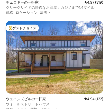
チェロキーの一軒家
レビュー319件
4.97 (319)
クリークサイドの快適なお部屋：カジノまで1.4マイル
価格
·
ロケーション
·
清潔さ
ゲストチョイス
大好評のゲストチョイスです。
ウェインズビルの一軒家
レビュー122件
4.94 (122)
ウォールストリートハウス