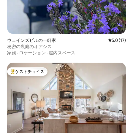
ウェインズビルの一軒家
レビュー17
5.0 (17)
秘密の裏庭のオアシス
家族
·
ロケーション
·
屋内スペース
ゲストチョイス
大好評のゲストチョイスです。