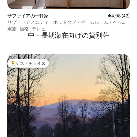
サファイアの一軒家
レビュー42件
4.98 (42)
リゾートアメニティ・ホットタブ・ゲームルーム・ペット
OK
家族
·
価格
·
テレビ
中・長期滞在向けの貸別荘
ゲストチョイス
大好評のゲストチョイスです。