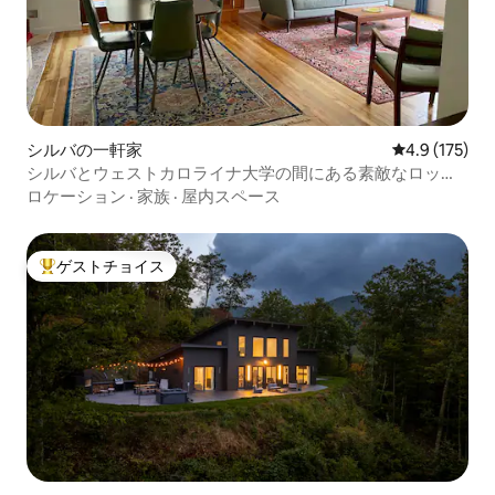
シルバの一軒家
レビュー175
4.9 (175)
シルバとウェストカロライナ大学の間にある素敵なロック
ハウス！
ロケーション
·
家族
·
屋内スペース
ゲストチョイス
大好評のゲストチョイスです。