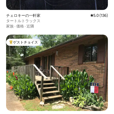
チェロキーの一軒家
レビュー136
5.0 (136)
タートルトラックス
家族
·
価格
·
近隣
ゲストチョイス
大好評のゲストチョイスです。