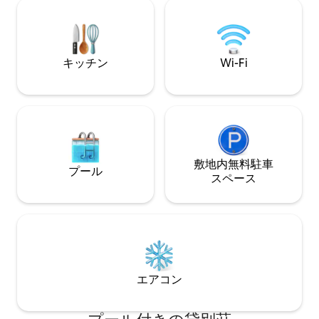
ょう。車で20分行けば、川の東支流にあ
シティにあるグレ
る「4つの隠れた名所」の湖があり、パド
ウンテン鉄道のポ
ルボードも楽しめます。最寄りの湖はシ
から車で20分、ア
ーダークリフ湖とベア湖です。
の場所にあります
キッチン
Wi-Fi
たはロマンチック
敷地内無料駐⁠車
プール
ス⁠ペ⁠ー⁠ス
エアコン