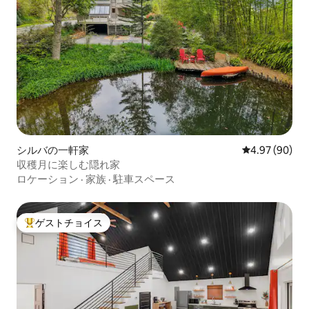
シルバの一軒家
レビュー90件
4.97 (90)
収穫月に楽しむ隠れ家
ロケーション
·
家族
·
駐車スペース
ゲストチョイス
大好評のゲストチョイスです。