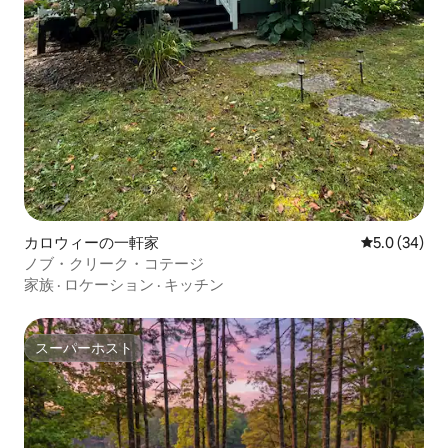
カロウィーの一軒家
レビュー34
5.0 (34)
ノブ・クリーク・コテージ
家族
·
ロケーション
·
キッチン
スーパーホスト
スーパーホスト