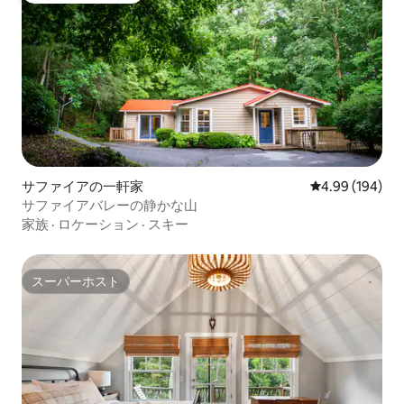
サファイアの一軒家
レビュー194件
4.99 (194)
サファイアバレーの静かな山
家族
·
ロケーション
·
スキー
スーパーホスト
スーパーホスト