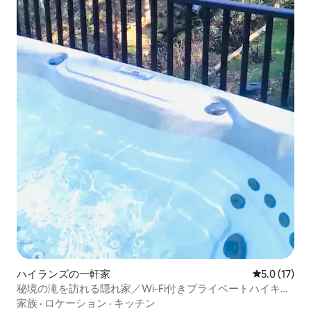
ハイランズの一軒家
レビュー17
5.0 (17)
秘境の滝を訪れる隠れ家／Wi-Fi付きプライベートハイキン
グ
家族
·
ロケーション
·
キッチン