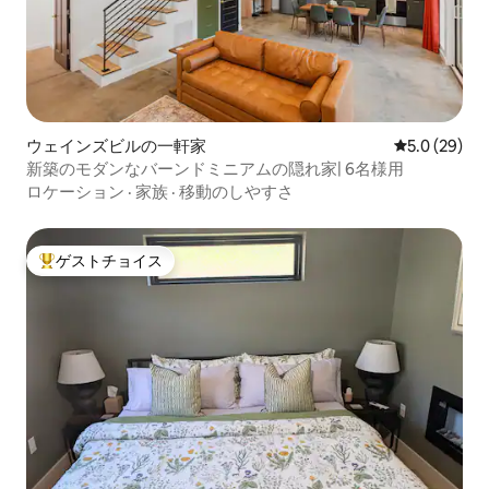
ウェインズビルの一軒家
レビュー29
5.0 (29)
新築のモダンなバーンドミニアムの隠れ家| 6名様用
ロケーション
·
家族
·
移動のしやすさ
ゲストチョイス
大好評のゲストチョイスです。