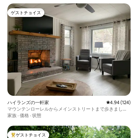
ゲストチョイス
ゲストチョイス
ハイランズの一軒家
レビュー124件
4.94 (124)
マウンテンローレルからメインストリートまで歩きましょ
う！
家族
·
価格
·
状態
ゲストチョイス
大好評のゲストチョイスです。