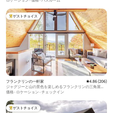
ロケーション
·
価格
·
バスルーム
ゲストチョイス
大好評のゲストチョイスです。
フランクリンの一軒家
レビュー206件
4.86 (206)
ジャグジーと山の景色を楽しめるフランクリンの三角屋根
ログハウス
価格
·
ロケーション
·
チェックイン
ゲストチョイス
大好評のゲストチョイスです。