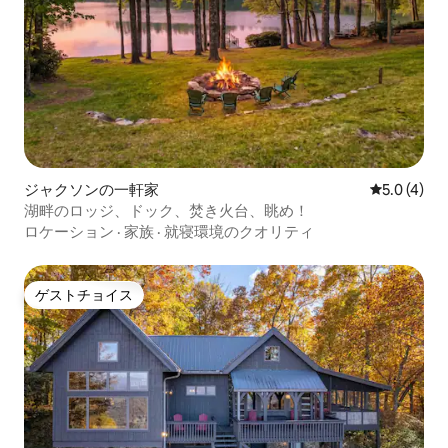
ジャクソンの一軒家
レビュー4
5.0 (4)
湖畔のロッジ、ドック、焚き火台、眺め！
ロケーション
·
家族
·
就寝環境のクオリティ
ゲストチョイス
ゲストチョイス