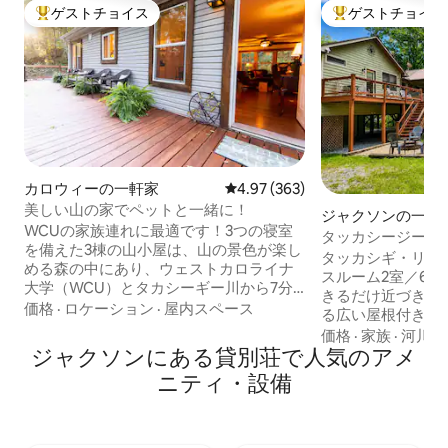
ゲストチョイス
ゲストチョイス
大好評のゲストチョイスです。
大好評のゲストチ
カロウィーの一軒家
レビュー363件、5つ星中4.97
4.97 (363)
美しい山の家でペットと一緒に！
ジャクソンの一軒
WCUの家族連れに最適です！3つの寝室
タッカシージー川
を備えた3棟の山小屋は、山の景色が楽し
タッカシギ・リバー
める森の中にあり、ウェストカロライナ
スルーム2室／6
大学（WCU）とタカシーギー川から7分
きるだけ近づきま
です。お子様のために手作りの食事を作
価格
·
ロケーション
·
屋内スペース
る広い屋根付きデ
りましょう。子供が懐かしがっているペ
楽しめるジャグジ
価格
·
家族
·
河川
ットを連れてきてください。 子どもと一
ジャクソンにある貸別荘で人気のアメ
のファイヤーピッ
緒に遊びましょう！ ノースカロライナ州
んびり過ごせます
ニティ・設備
で最高の釣りスポットの1つであるタカシ
トフィッシングス
ーギー川でフライフィッシングを楽しみ
にあります。ディ
ましょう。家の裏手（道の分かれ道ま
ウンタウンから車
で）で中程度のハイキングを楽しみまし
ライナ大学から車