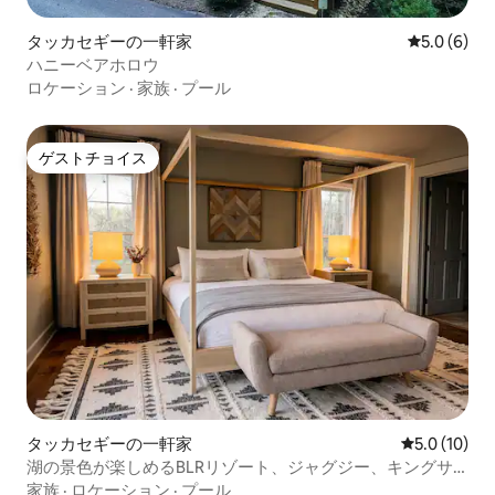
タッカセギーの一軒家
レビュー6
5.0 (6)
ハニーベアホロウ
ロケーション
·
家族
·
プール
ゲストチョイス
ゲストチョイス
タッカセギーの一軒家
レビュー10
5.0 (10)
湖の景色が楽しめるBLRリゾート、ジャグジー、キングサ
イズベッド、EV
家族
·
ロケーション
·
プール