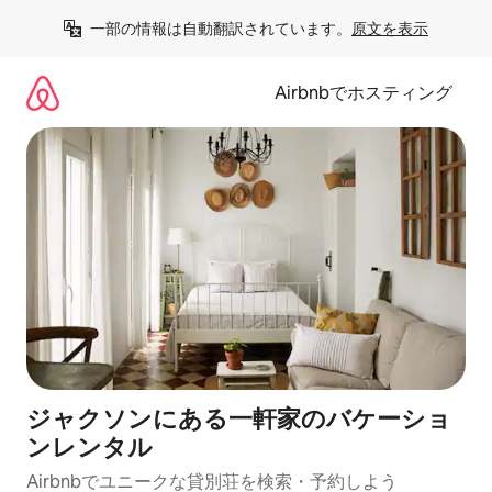
コ
一部の情報は自動翻訳されています。
原文を表示
ン
テ
ン
Airbnbでホスティング
ツ
に
ス
キ
ッ
プ
ジャクソンにある一軒家のバケーショ
ンレンタル
Airbnbでユニークな貸別荘を検索・予約しよう