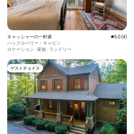
キャッシャーの一軒家
レビュー4
5.0 (4)
ハックルベリー・キャビン
ロケーション
·
家族
·
ランドリー
ゲストチョイス
ゲストチョイス