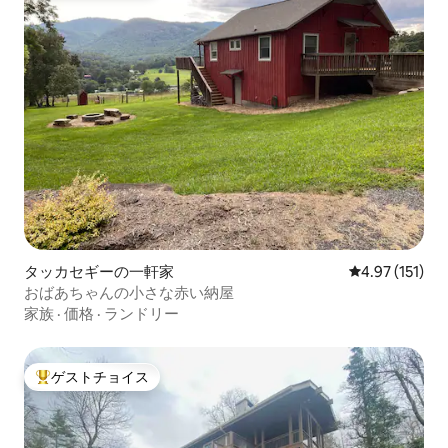
タッカセギーの一軒家
レビュー151
4.97 (151)
おばあちゃんの小さな赤い納屋
家族
·
価格
·
ランドリー
ゲストチョイス
大好評のゲストチョイスです。