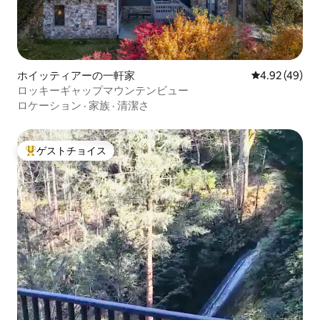
ホイッティアーの一軒家
レビュー49件
4.92 (49)
ロッキーギャップマウンテンビュー
ロケーション
·
家族
·
清潔さ
ゲストチョイス
大好評のゲストチョイスです。