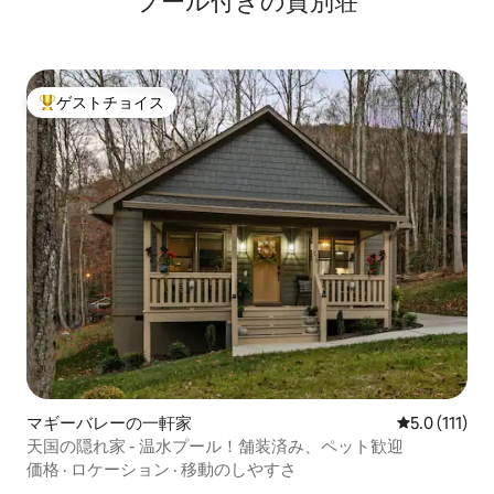
プール付きの貸別荘
ゲストチョイス
大好評のゲストチョイスです。
マギーバレーの一軒家
レビュー111
5.0 (111)
天国の隠れ家 - 温水プール！舗装済み、ペット歓迎
価格
·
ロケーション
·
移動のしやすさ