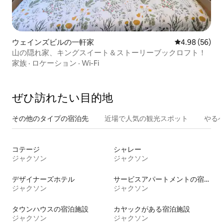
ウェインズビルの一軒家
レビュー56件
4.98 (56)
山の隠れ家、キングスイート＆ストーリーブックロフト！
家族
·
ロケーション
·
Wi-Fi
ぜひ訪⁠れ⁠た⁠い目⁠的⁠地
その他のタ⁠イ⁠プ⁠の宿⁠泊⁠先
近場で人気の観光スポット
やる
コテージ
シャレー
ジャクソン
ジャクソン
デザイナーズホテル
サービスアパートメントの宿泊施設
ジャクソン
ジャクソン
タウンハウスの宿泊施設
カヤックがある宿泊施設
ジャクソン
ジャクソン