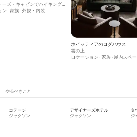
ャーズ・キャビンでハイキング
タブを楽しむ家族向けのプライ
ョン
·
家族
·
外観・内装
4.96つ星の平均評価
験
ホイッティアのログハウス
雲の上
ロケーション
·
家族
·
屋内スペー
やるべきこと
コテージ
デザイナーズホテル
タ
ジャクソン
ジャクソン
ジ