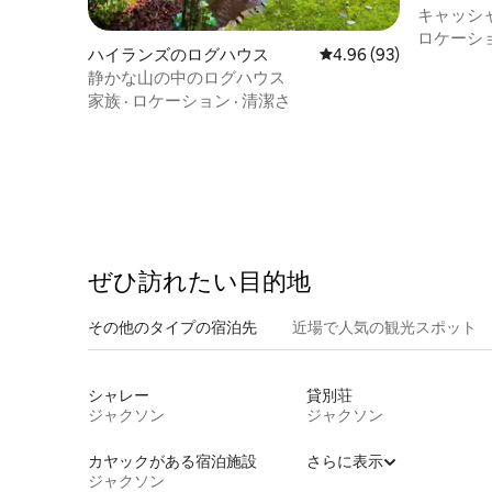
キャッシ
とホット
ロケーシ
ハイランズのログハウス
レビュー93件、5つ星中
4.96 (93)
ベート体
静かな山の中のログハウス
家族
·
ロケーション
·
清潔さ
ぜひ訪⁠れ⁠た⁠い目⁠的⁠地
その他のタ⁠イ⁠プ⁠の宿⁠泊⁠先
近場で人気の観光スポット
シャレー
貸別荘
ジャクソン
ジャクソン
カヤックがある宿泊施設
さらに表示
ジャクソン