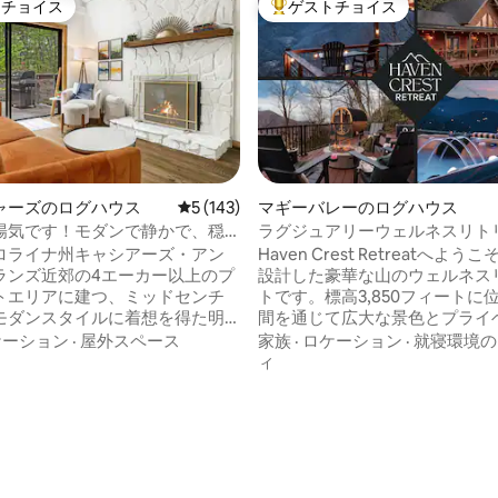
トチョイス
ゲストチョイス
ゲストチョイスです。
大好評のゲストチョイスです。
中4.98つ星の平均評価
ャーズのログハウス
レビュー143件、5つ星中5つ星の平均評価
5 (143)
マギーバレーのログハウス
陽気です！モダンで静かで、穏
ラグジュアリーウェルネスリト
。
ジャグジー、サウナ、眺め
ロライナ州キャシアーズ・アン
Haven Crest Retreatへよ
ランズ近郊の4エーカー以上のプ
設計した豪華な山のウェルネス
トエリアに建つ、ミッドセンチ
トです。標高3,850フィートに
モダンスタイルに着想を得た明
間を通じて広大な景色とプライ
ビンをご紹介します。すっきり
山腹の環境が、ゆっくりと息抜
ケーション
·
屋外スペース
家族
·
ロケーション
·
就寝環境の
イン、自然光、ポジティブな雰
空間を作り出しています。 💦 露天風呂 🔥
ィ
えた、考え抜かれたデザインの
パノラマの景色を楽しめる樽型サ
イリッシュな隠れ家には、スク
ールドプランジ 🌄 ストリング
きの屋根付きポーチ、ファイヤ
らされた広大なデッキ 🎬 屋外
、ガスグリル、そしてくつろい
ーム、65インチテレビ、ファイ
を眺めたりできる広々としたデ
ブル 🪵 焚き火ラウンジ 🍕ゴ
わっています。自然に囲まれて
オーブン 💺 マッサージチェア 雲の上の高