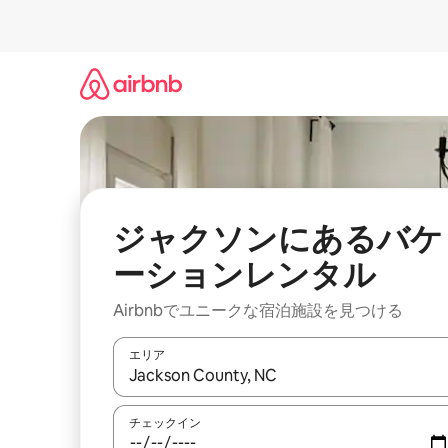
コ
ン
テ
ン
ツ
に
ス
キ
ッ
プ
ジャクソンにあるバケ
ーションレンタル
Airbnbでユニークな宿泊施設を見つける
エリア
検索結果が表示されたら、上下の矢印キーを使っ
チェックイン