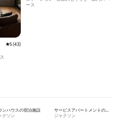
ース
レビュー43件、5つ星中5つ星の平均評価
5 (43)
ス
ウンハウスの宿泊施設
サービスアパートメントの宿泊施設
ャクソン
ジャクソン