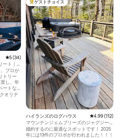
ゲストチョイス
ゲス
大好評のゲストチョイスです。
大好評
ス
豪華なド
ライベー
ただ山に
色
はありま
るユニー
クドーム
楽しみ、
ロケーシ
山々と森
に⭐️あり
す。 露天風呂（温泉以外）・ジャグジー
レビュー34件、5つ星中5つ星の平均評価
5 (34)
屋外の焚き
リート｜
暖炉・薪スト
うこそ。プロが
クへのプ
リトリー
ハンモッ
位置し、年
の眺め。
ベートな
きできる
クオリテ
ウナ ❄️コ
ライトで照
ハイランズのログハウス
レビュー112件、5つ星
4.99 (112)
リビングル
マウンテンジェムブリーズのジャグジー
ヤーテー
と100万ドルの景色
婚約するのに最適なスポットです！ 2025
ズニー製ピザ
年には13件のプロポが行われました！！！