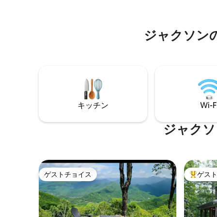
いるもの
ーキーズ国立公園、ナンタハラ国有林、
ミッドモ
ブルーリッジパークウェイ、NCマウンテ
静けさが
ンズ・トゥ・シー・トレイルに近いで
ジャクソン
今すぐ、
す。
ょう！
キッチン
Wi-F
ジャクソ
ゲストチョイス
ゲス
ゲストチョイス
大好評の