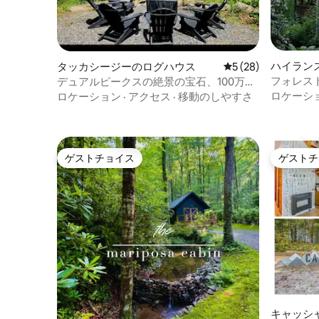
ハイラン
タッカシージーのログハウス
レビュー28件、5
5 (28)
フォレスト
デュアルピークスの絶景の宝石、100万ド
れた3ベ
ルの景色/ジャグジー
ロケーシ
ロケーション
·
アクセス
·
移動のしやすさ
ゲストチョイス
ゲストチ
ゲストチョイス
ゲストチ
キャッシ