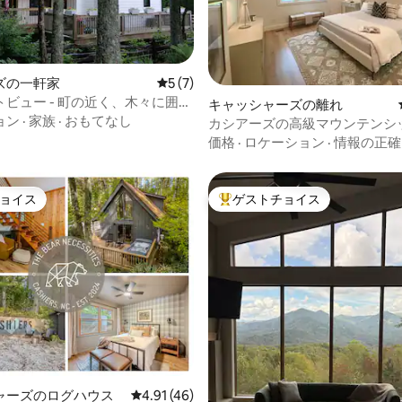
ズの一軒家
レビュー7件、5つ星中5つ星の平均評価
5 (7)
つ星中5つ星の平均評価
ビュー - 町の近く、木々に囲ま
キャッシャーズの離れ
ッドルーム
ョン
·
家族
·
おもてなし
カシアーズの高級マウンテンシ
価格
·
ロケーション
·
情報の正確
ョイス
ゲストチョイス
ョイス
大好評のゲストチョイスです。
ャーズのログハウス
レビュー46件、5つ星中4.91つ星の平均評価
4.91 (46)