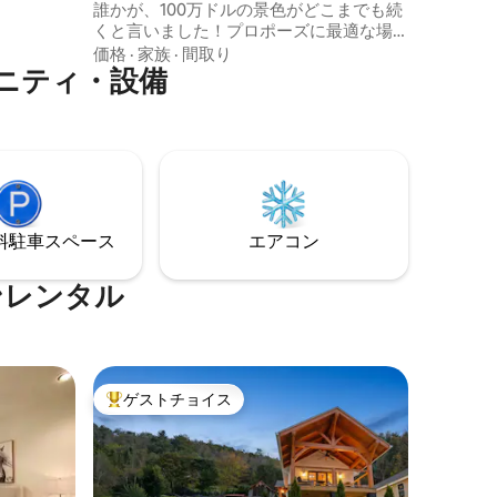
誰かが、100万ドルの景色がどこまでも続
カップル
くと言いました！プロポーズに最適な場
です。
所です。追加のデコレーションもお手伝
価格
·
家族
·
間取り
ニティ・設備
いできます！中心部に位置するこの場所
でスタイリッシュな体験をお楽しみくだ
さい。Mountain Gem Breeze @
Whiteside Cliffsは、ゲート付きコミュニ
ティの中にあります。ハイキングの可能
性は無限大です！キャッシャーズやハイ
ランドのダウンタウンへの短い旅行は、
この中心部のロケーションで夢を実現し
⁠車ス⁠ペ⁠ー⁠ス
エアコン
ます。 キャッシャーズ・スライディング
ロックまで5分未満！
ンレンタル
ゲストチョイス
大好評のゲストチョイスです。