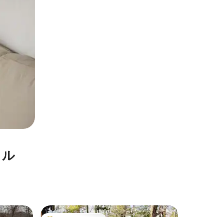
タル
ホイッテ