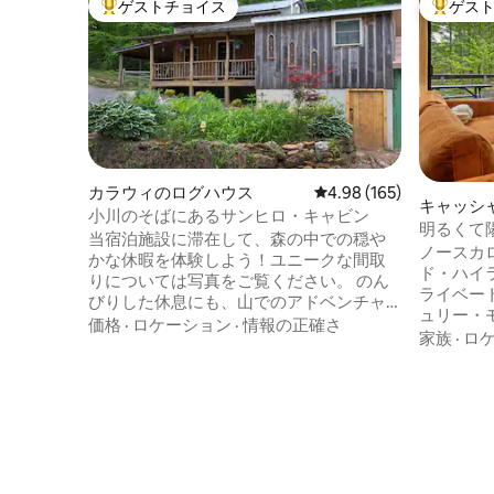
ゲストチョイス
ゲス
大好評のゲストチョイスです。
大好評の
カラウィのログハウス
レビュー165件、5つ星
4.98 (165)
キャッシ
小川のそばにあるサンヒロ・キャビン
明るくて
当宿泊施設に滞在して、森の中での穏や
やかです
ノースカ
かな休暇を体験しよう！ユニークな間取
ド・ハイ
りについては写真をご覧ください。 のん
ライベー
びりした休息にも、山でのアドベンチャ
ュリー・
ーにも最適です。小川や自然散策道を見
価格
·
ロケーション
·
情報の正確さ
るいキャ
家族
·
ロ
下ろすデッキ、そして現代的な利便性を
としたラ
備えた素朴なキャビンは、ほとんどの方
囲気を備
に満足していただけるはずです。 町の中
このスタ
にはありません。ガソリンスタンド／軽
リーン付
食店まで5マイル、ウェストカロライナ大
ーピット
学まで8.5マイル、食料品店、個性的なレ
だり星空
ストラン、ショッピングスポットがある
ッキが備
シルバまで14マイルです。グレートスモ