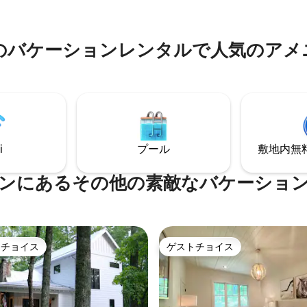
の、町にも近く（車で20分）、
い山にある隠れ家を探している
ダンなデザイン、快適さ、山の
や小さなファミリーにぴったり
完璧に融合した宿泊施設です。
のバケーションレンタルで人気のアメ
忘れられない休暇を予約しまし
i
プール
敷地内無料駐
ンにあるその他の素敵なバケーショ
トチョイス
ゲストチョイス
ゲストチョイスです。
ゲストチョイス