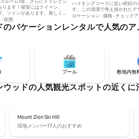
バスルーム1室、さらにトイレとシ
ハイキングコースに近い絶好の
あります！寝室にはクイーン、
す。この清潔で考え抜かれたデ
ズ、ツインがあります。新しく
宿泊施設は、ヴィンテージの魅
ロケーション
·
価格
·
チェックア
たバスルーム。「自宅」から仕
族
·
状態
ンな快適さを兼ね備えており、
ドのバケーションレンタルで人気のア
るデスクスペース、シャワー付
完備でコーヒーバーも備えてい
用電気加熱サウナ。卓球台、リラ
のサウナでくつろいだり、焚き
きるフロントポーチ。ガスバー
りで集まったりしましょう。 ペットOK
グリルを備えた素敵な裏庭。静
で、広くて、アメニティが充実
アです。町、スキートレイル、
この宿泊先は、一年中ノースウ
ンバイクまで歩いて行けます。
休暇に最適です。⭐ ここが今ま
べてのスキーや静かなスポーツ
Airbnbの中で最高の宿泊先で
す。エアコンはありません。申
ストからいつもお褒めいただい
i
プール
敷地内無料駐
ませんが、ペットの同伴はお断
す。その理由をお確かめくださ
。また、イベントやパーティー
お断りします。
ンウッドの人気観光スポットの近くに
Mount Zion Ski Hill
現地メンバー17人のおすすめ