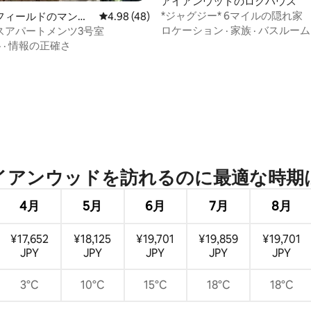
アイアンウッドのログハウス
*ジャグジー* 6マイルの隠れ家
フィールドのマンシ
レビュー48件、5つ星中4.98つ星の平均評価
4.98 (48)
パート
ロケーション
·
家族
·
バスルーム
スアパートメンツ3号室
格
·
情報の正確さ
中5.0つ星の平均評価
アンウッドを訪⁠れ⁠るの⁠に最⁠適⁠な時⁠期⁠
4月
5月
6月
7月
8月
¥17,652
¥18,125
¥19,701
¥19,859
¥19,701
JPY
JPY
JPY
JPY
JPY
3°C
10°C
15°C
18°C
18°C