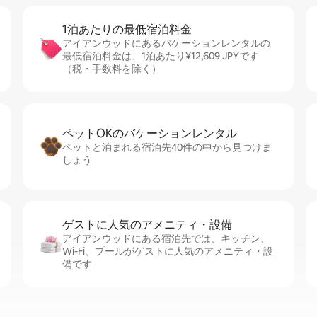
1泊あたりの最⁠低⁠宿⁠泊⁠料⁠金
アイアンウッドにあるバケーションレンタルの
最低宿泊料金は、1泊あたり¥12,609 JPYです
（税・手数料を除く）
ペットOKのバ⁠ケ⁠ー⁠シ⁠ョ⁠ンレ⁠ン⁠タ⁠ル
ペットと泊まれる宿泊先40件の中から見つけま
しょう
ゲストに人⁠気⁠のア⁠メ⁠ニ⁠テ⁠ィ・設⁠備
アイアンウッドにある宿泊先では、キッチン、
Wi-Fi、プールがゲストに人気のアメニティ・設
備です