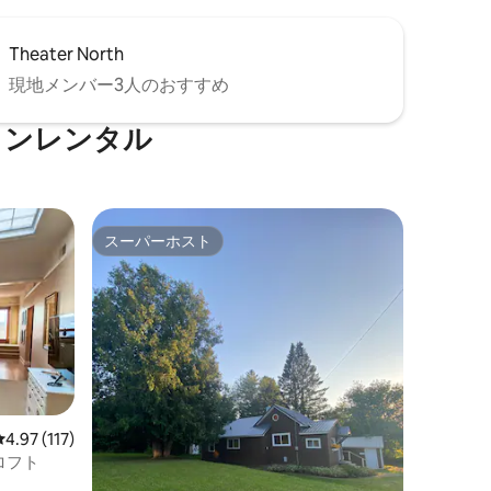
Theater North
現地メンバー3人のおすすめ
ョンレンタル
スーパーホスト
スーパーホスト
レビュー117件、5つ星中4.97つ星の平均評価
4.97 (117)
ロフト