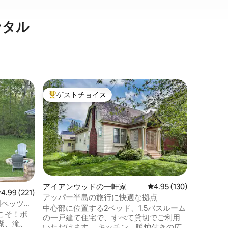
ンタル
アイアン
ゲストチョイス
スーパ
大好評のゲストチョイスです。
スーパ
アイアン
のアップ
アイアン
済みの家
しみください。 レスト
のアイア
ルーム/ 1.
ロケーシ
あるスノ
きます。 公園やトレイルに近い。 ご自身
でお料理
アイアンウッドの一軒家
レビュー130件、5つ星
4.95 (130)
けます。 トレーラーをATVと一緒に車道
レビュー221件、5つ星中4.99つ星の平均評価
4.99 (221)
アッパー半島の旅行に快適な拠点
に駐車す
|ペッツィ
中心部に位置する2ベッド、1.5バスルーム
保管してください
へようこそ！ポ
の一戸建て住宅で、すべて貸切でご利用
ラ州全体
湖、滝、
いただけます。 キッチン、暖炉付きの広
探索しな