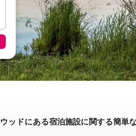
ドに⁠あ⁠る宿⁠泊⁠施⁠設⁠に関⁠す⁠る簡⁠単⁠な