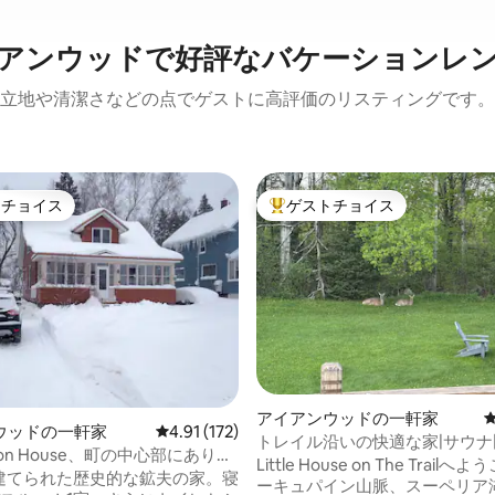
アンウッドで好評なバケーションレ
立地や清潔さなどの点でゲストに高評価のリスティングです。
トチョイス
ゲストチョイス
ゲストチョイスです。
大好評のゲストチョイスです。
中4.96つ星の平均評価
アイアンウッドの一軒家
ウッドの一軒家
レビュー172件、5つ星中4.91つ星の平均評価
4.91 (172)
トレイル沿いの快適な家|サウナ
ibbon House、町の中心部にありま
レイクストレイルフォールズ
Little House on The Trail
に建てられた歴史的な鉱夫の家。寝
ーキュパイン山脈、スーペリア