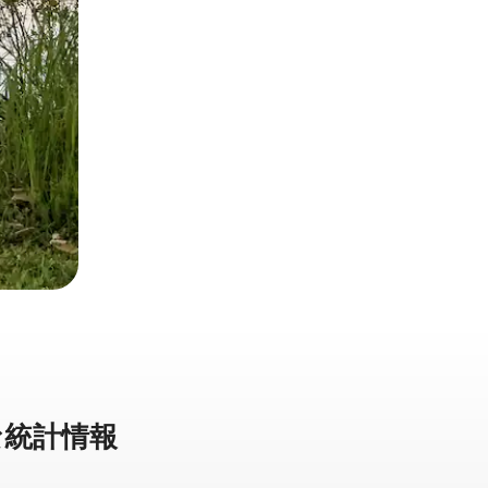
統⁠計⁠情⁠報