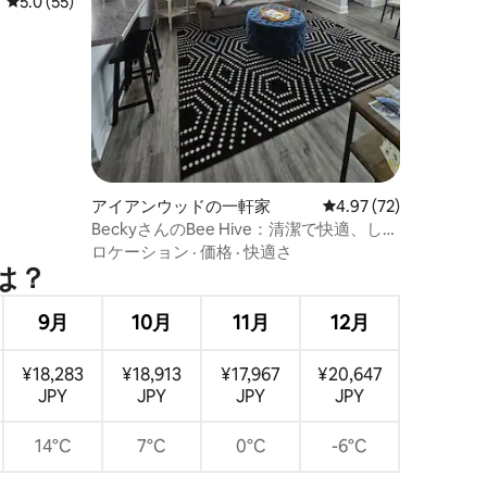
レビュー55件、5つ星中5.0つ星の平均評価
5.0 (55)
アイアンウッドの一軒家
レビュー72件、5つ星
4.97 (72)
BeckyさんのBee Hive：清潔で快適、しか
も手頃な料金です！
ロケーション
·
価格
·
快適さ
は⁠？
9月
10月
11月
12月
¥18,283
¥18,913
¥17,967
¥20,647
JPY
JPY
JPY
JPY
14°C
7°C
0°C
-6°C