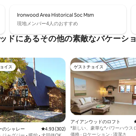
Ironwood Area Historical Soc Msm
現地メンバー4人のおすすめ
ッドにあるその他の素敵なバケーシ
ョイス
ゲストチョイス
ョイス
ゲストチョイス
中4.93つ星の平均評価
アイアンウッドのロフト
*新しい、豪華な*パワーハウス
ーのシャレー
レビュー302件、5つ星中4.93つ星の平均評価
4.93 (302)
価格
·
ロケーション
·
清潔さ
ャグジー • 暖炉 • 犬同伴OK •