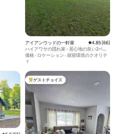
アイアンウッドの一軒家
レビュー66件、5つ星
4.85 (66)
ハイアワサの隠れ家 - 居心地の良い2ベッ
ドルームの宿泊先、トレイルの近く
価格
·
ロケーション
·
就寝環境のクオリテ
ィ
ゲストチョイス
大好評のゲストチョイスです。