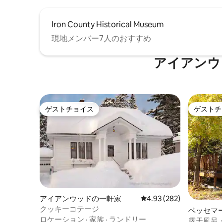
Iron County Historical Museum
現地メンバー7人のおすすめ
アイアンウ
ゲストチョイス
ゲストチ
ゲストチョイス
ゲストチ
アイアンウッドの一軒家
レビュー282件、5つ星
4.93 (282)
クッキーコテージ
ベッセマ
ロケーション
·
家族
·
ランドリー
露天風呂・ジ