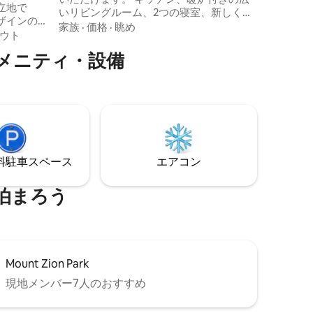
立地で
いリビングルーム、2つの寝室、新しく改
の冒険の
ザインの
装されたフルバスルームを備えた素晴ら
ださい。
家族
·
価格
·
眺め
力とモダ
ウト
しいフロアプラン。 下の階にパウダール
キッチン
ームがあります。 魅力的なアイアンウッ
メニティ・設備
ます。杉
ドのダウンタウン、アイアンベルトレイ
火台の周
ルまでわずか数ブロック、ミナーズパー
クにも近く、散歩、マウンテンバイク、
している
スノーシュー、クロススキーができま
ッズでの
す。 アッパー・ペンシルベニア州の素晴
で泊まった
らしい場所すべてにすばやくアクセスで
あると、ゲ
きます！ アウトドアがお好きなら、ここ
ていま
でリラックスして元気を取り戻しましょ
⁠車ス⁠ペ⁠ー⁠ス
エアコン
い！
う！
泊まろう
Mount Zion Park
現地メンバー7人のおすすめ