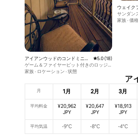
ウェイク
ョン・ア
サンダン
家族
·
価
アイアンウッドのコンドミニア
レビュー18件、5つ星
5.0 (18)
ム
ゲーム＆ファイヤーピット付きのロッジ
宿泊先：Schnickelfritz #2
家族
·
ロケーション
·
状態
アイ
月
1月
2月
3月
¥20,962
¥20,647
¥18,913
平均料金
JPY
JPY
JPY
-9°C
-8°C
-4°C
平均気温