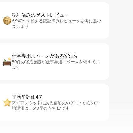
認証済みのゲ⁠ス⁠ト⁠レ⁠ビ⁠ュ⁠ー
6,940件を超える認証済みレビューを参考に選び
ましょう
仕事専用ス⁠ペ⁠ー⁠スがあ⁠る宿⁠泊⁠先
50件の宿泊施設が仕事専用スペースを備えてい
ます
平均星評価4.7
アイアンウッドにある宿泊先のゲストからの平
均評価は、5つ星のうち4.7です