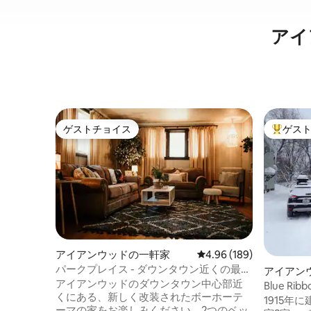
アイ
ゲストチョイス
ゲス
ゲストチョイス
大好評の
アイアンウッドの一軒家
レビュー189件、5つ星
4.96 (189)
パークプレイス - ダウンタウン近くの最新
アイアン
設備の宿泊先
アイアンウッドのダウンタウン中心部近
Blue R
くにある、新しく改装されたボーホーテ
す
1915年
ーマの家をお楽しみください。2つのベッ