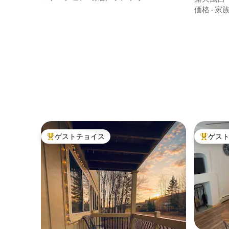
ビッグパ
価格
·
家
ゲストチョイス
ゲス
大好評のゲストチョイスです。
大好評の