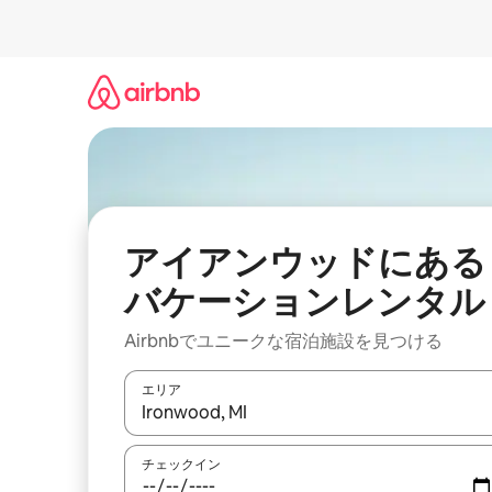
コ
ン
テ
ン
ツ
に
ス
キ
ッ
プ
アイアンウッドにある
バケーションレンタル
Airbnbでユニークな宿泊施設を見つける
エリア
検索結果が表示されたら、上下の矢印キーを使っ
チェックイン