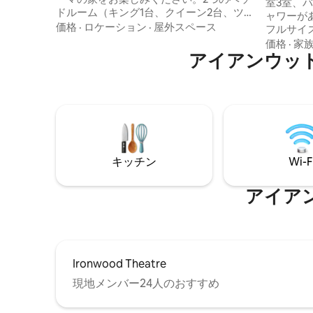
室3室、
ドルーム（キング1台、クイーン2台、ツイ
ャワーが
ンベッド1台）と美しいバスタブ付きのバ
価格
·
ロケーション
·
屋外スペース
フルサイ
スルームが1つあります。 地元のアクティ
改装され
価格
·
家
ビティの出発点として最適です。 どの方
アイアンウッ
事ができ
向にもわずか数分のところに、ウォーキ
きの2人
ング、サイクリング、ATV、スノーモービ
ックスで
ルのトレイルがあります。 セルフチェッ
ベキュー
クインですが、いつでもサポートをご利
かなエリ
用いただけます。 ペットを愛する飼い主
マウンテ
として、行儀の良い犬を2匹までお連れい
地元のす
ただけます。 グループイベントですか？
に便利で
隣の家も予約しましょう（最大13名様）：
キッチン
Wi-F
し訳あり
airbnb.com/h/greenhaveniwd
りします
の開催は
アイア
Ironwood Theatre
現地メンバー24人のおすすめ