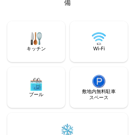
備
ワイン、そのルー
らゆる快適さを備えています。 180.000
のアウトドア活動
平方メートルの敷地内では、完全にプラ
行したり、ウォー
イベートな空間となり、セイシェ川への
することができま
アクセスと、セラ・デ・モンシケを眺め
ながら美しい散歩道をご利用いただけま
す。
キッチン
Wi-Fi
敷地内無料駐⁠車
プール
ス⁠ペ⁠ー⁠ス