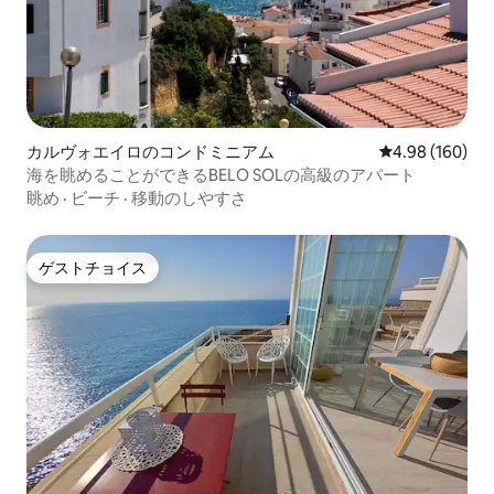
カルヴォエイロのコンドミニアム
レビュー160件
4.98 (160)
海を眺めることができるBELO SOLの高級のアパート
眺め
·
ビーチ
·
移動のしやすさ
ゲストチョイス
ゲストチョイス