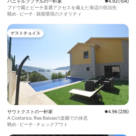
バニャルブファルの一軒家
レビュー104件
4.93 (104)
ブドウ園とビーチ直通アクセスを備えた海辺の宿泊先
眺め
·
ビーチ
·
就寝環境のクオリティ
ゲストチョイス
ゲストチョイス
サウトクストの一軒家
レビュー235件
4.96 (235)
A Costariza. Rias Baixasの楽園での休息
眺め
·
ビーチ
·
チェックアウト