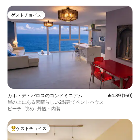
ゲストチョイス
ゲストチョイス
カボ・デ・パロスのコンドミニアム
レビュー160件
4.89 (160)
崖の上にある素晴らしい2階建てペントハウス
ビーチ
·
眺め
·
外観・内装
ゲストチョイス
大好評のゲストチョイスです。