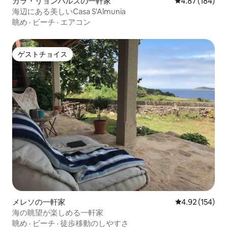
カラ・リョンバルズの一軒家
レビュー184件
4.87 (184)
海辺にある美しいCasa S'Almunia
眺め
·
ビーチ
·
エアコン
ゲストチョイス
ゲストチョイス
メレソの一軒家
レビュー154件
4.92 (154)
海の眺望が楽しめる一軒家
眺め
·
ビーチ
·
徒歩移動のしやすさ