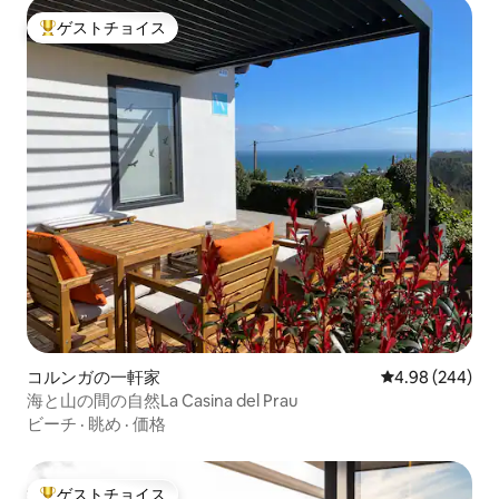
ゲストチョイス
大好評のゲストチョイスです。
コルンガの一軒家
レビュー244件
4.98 (244)
海と山の間の自然La Casina del Prau
ビーチ
·
眺め
·
価格
ゲストチョイス