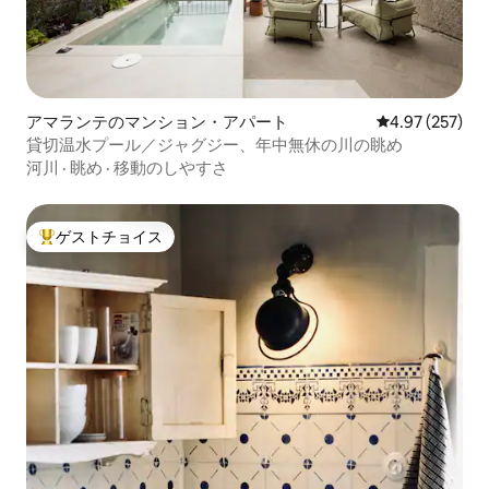
アマランテのマンション・アパート
レビュー257件
4.97 (257)
貸切温水プール／ジャグジー、年中無休の川の眺め
河川
·
眺め
·
移動のしやすさ
ゲストチョイス
大好評のゲストチョイスです。