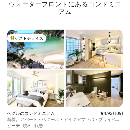
ウォーターフロントにあるコンドミニ
アム
ゲストチョイス
大好評のゲストチョイスです。
ベグルのコンドミニアム
レビュー109件
4.93 (109)
新着。アパート・ベグール・アイグアブラバ・プライベー
トビーチ
ビーチ
·
眺め
·
状態