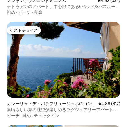
アシャンプラのコンドミニアム
レビュー324件
4.93 (324)
テトゥアンのアパート、中心部にある6ベッド/3バスルー
ム、テラス付き
眺め
·
ビーチ
·
裏庭
ゲストチョイス
ゲストチョイス
カレーリャ・デ・パラフリュージェルのコン
レビュー312件
4.88 (312)
ドミニアム
素晴らしい海の眺望が楽しめるラグジュアリーアパート、
リャフラン、Wi-Fi
ビーチ
·
眺め
·
チェックイン