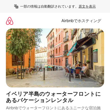
コ
一部の情報は自動翻訳されています。
原文を表示
ン
テ
ン
Airbnbでホスティング
ツ
に
ス
キ
ッ
プ
イベリア半島のウォーターフロントに
あるバケーションレンタル
Airbnbでウォーターフロントにあるユニークな宿泊施