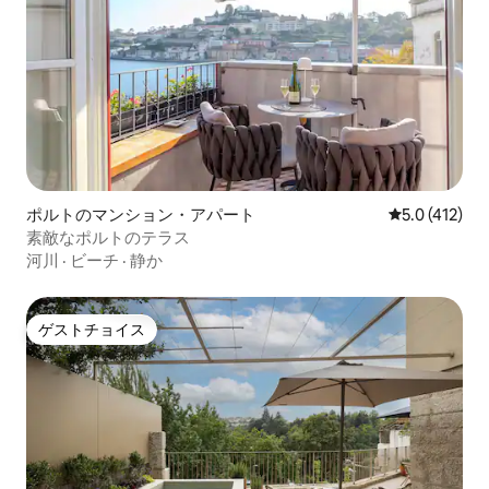
ポルトのマンション・アパート
レビュー412
5.0 (412)
素敵なポルトのテラス
河川
·
ビーチ
·
静か
ゲストチョイス
ゲストチョイス