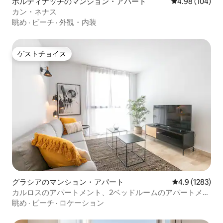
ポルティナッチのマンション・アパート
レビュー104件
4.98 (104)
カン・ネナス
眺め
·
ビーチ
·
外観・内装
ゲストチョイス
ゲストチョイス
グラシアのマンション・アパート
レビュー1283
4.9 (1283)
カルロスのアパートメント、2ベッドルームのアパートメン
ト...
眺め
·
ビーチ
·
ロケーション