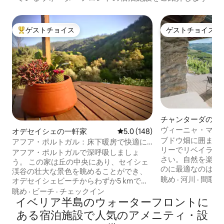
ゲストチョイス
ゲストチョイス
大好評のゲストチョイスです。
ゲストチョイス
チャンターダの土
ヴィーニャ・マル
オデセイシェの一軒家
レビュー148件、5つ星中5.0
5.0 (148)
サクラの中心部に
ブドウ畑に囲まれ
アフア・ポルトガル：床下暖房で快適に
リーでリベイラ・
リラックス
アフア・ポルトガルで深呼吸しましょ
さい。自然を楽し
う。 この家は丘の中央にあり、セイシェ
のに最適なのは、の
渓谷の壮大な景色を眺めることができ、
と周囲を囲む雄大
眺め
·
河川
·
間取り
オデセイシェビーチからわずか5 kmで
ら！ 10分で行け
す。 この家は真新しく建てられたもの
眺め
·
ビーチ
·
チェックイン
るサービスを備えた
で、床暖房、高速ファイバーインターネ
イベリア半島のウォーターフロントに
環境が提供するも
ット、快適なボックススプリングマット
ある宿泊施設で人気のアメニティ・設
みてください。そ
レス、広々とした屋外パティオなど、あ