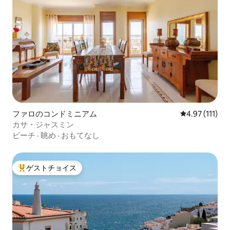
ファロのコンドミニアム
レビュー111
4.97 (111)
カサ・ジャスミン
ビーチ
·
眺め
·
おもてなし
ゲストチョイス
大好評のゲストチョイスです。