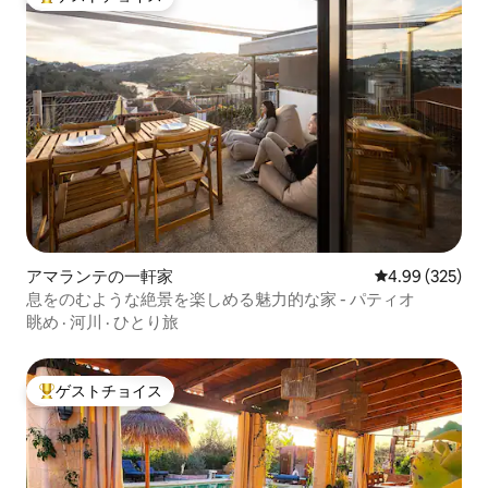
大好評のゲストチョイスです。
アマランテの一軒家
レビュー325件
4.99 (325)
息をのむような絶景を楽しめる魅力的な家 - パティオ
眺め
·
河川
·
ひとり旅
ゲストチョイス
大好評のゲストチョイスです。