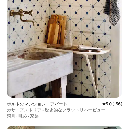
ポルトのマンション・アパート
レビュー156
5.0 (156)
カサ・アストリア - 歴史的なフラットリバービュー
河川
·
眺め
·
家族