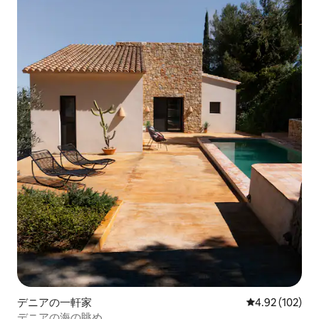
デニアの一軒家
レビュー102件
4.92 (102)
デニアの海の眺め