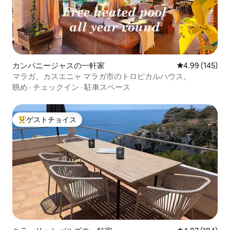
カンパニージャスの一軒家
レビュー145件
4.99 (145)
マラガ、カスエニャ マラガ市のトロピカルハウス。
眺め
·
チェックイン
·
駐車スペース
ゲストチョイス
大好評のゲストチョイスです。