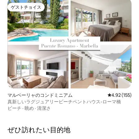
ゲストチョイス
ゲストチョイス
マルベーリャのコンドミニアム
レビュー155件
4.92 (155)
真新しいラグジュアリービーチペントハウス-ローマ橋
ビーチ
·
眺め
·
清潔さ
ぜひ訪⁠れ⁠た⁠い目⁠的⁠地