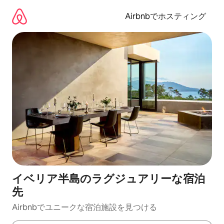
コ
ン
Airbnbでホスティング
テ
ン
ツ
に
ス
キ
ッ
プ
イベリア半島のラグジュアリーな宿泊
先
Airbnbでユニークな宿泊施設を見つける