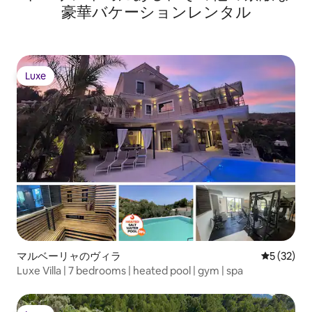
豪華バケーションレンタル
Luxe
Luxe
マルベーリャのヴィラ
レビュー3
5 (32)
Luxe Villa | 7 bedrooms | heated pool | gym | spa