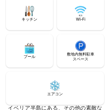
wine tastings at Douro Valley. Tojeira
bergketen Sierra B
offers the perfect blend of nature,
holes op 500m, éé
luxury, for unforgettable experiences.
3km.
キッチン
Wi-Fi
敷地内無料駐⁠車
プール
ス⁠ペ⁠ー⁠ス
エアコン
イベリア半島にある、その他の素敵な