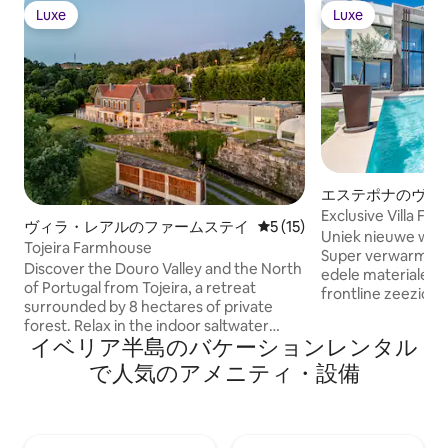
Luxe
Luxe
Luxe
Luxe
エステポナのヴィ
Exclusive Villa Fro
ヴィラ・レアルのファームステイ
レビュー15件、5つ星中5つ
5 (15)
Seaview
Uniek nieuwe woni
Tojeira Farmhouse
Super verwarmd 
Discover the Douro Valley and the North
edele materialen. F
of Portugal from Tojeira, a retreat
frontline zeezicht
surrounded by 8 hectares of private
Estepona haven. D
forest. Relax in the indoor saltwater
zelf-omheinde vil
イベリア半島のバケーションレンタル
pool, sauna, or hot tub, and enjoy
gebouwd, geopen
exclusive services like massages, private
で人気のアメニティ・設備
en de tuin, midden
chef, and gourmet breakfasts with fresh
minuten tot Estep
eggs from the farm. Explore scenic trails
strand. Vanop het
on the property or venture out for
panorama met zicht
beautiful hikes in Alvão Natural Park or
van Estepona en d