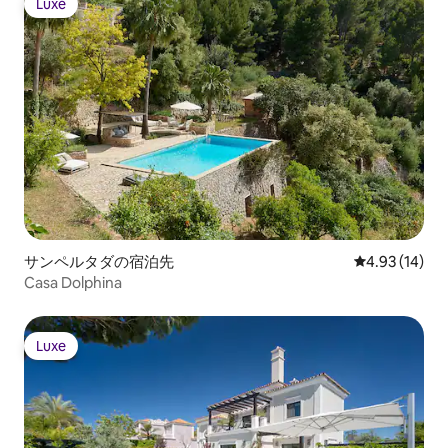
Luxe
Luxe
サンペルタダの宿泊先
レビュー14件
4.93 (14)
Casa Dolphina
Luxe
Luxe