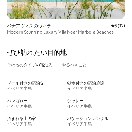
ベナアヴィスのヴィラ
レビュー1
5 (12)
Modern Stunning Luxury Villa Near Marbella Beaches
ぜひ訪⁠れ⁠た⁠い目⁠的⁠地
その他のタ⁠イ⁠プ⁠の宿⁠泊⁠先
やるべきこと
プール付きの宿泊先
朝食付きの宿泊施設
イベリア半島
イベリア半島
バンガロー
シャレー
イベリア半島
イベリア半島
泊まれる土の家
バケーションレンタル
イベリア半島
イベリア半島