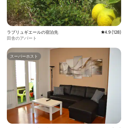
ラブリュギエールの宿泊先
レビュー128
4.9 (128)
田舎のアパート
スーパーホスト
スーパーホスト