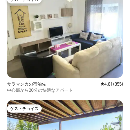
ゲストチョイス
サラマンカの宿泊先
レビュー355件
4.81 (355)
中心部から20分の快適なアパート
ゲストチョイス
ゲストチョイス