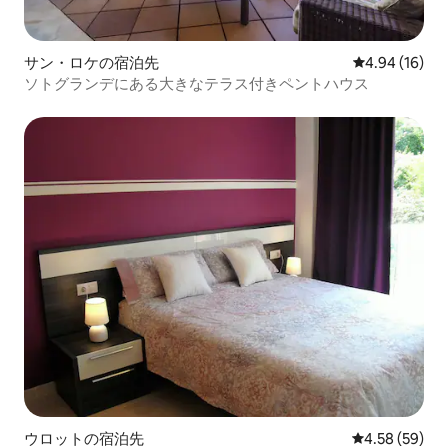
サン・ロケの宿泊先
レビュー16件
4.94 (16)
ソトグランデにある大きなテラス付きペントハウス
ウロットの宿泊先
レビュー59件
4.58 (59)