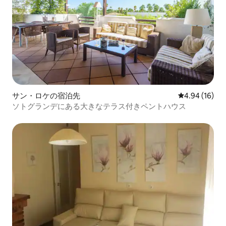
サン・ロケの宿泊先
レビュー16件
4.94 (16)
ソトグランデにある大きなテラス付きペントハウス