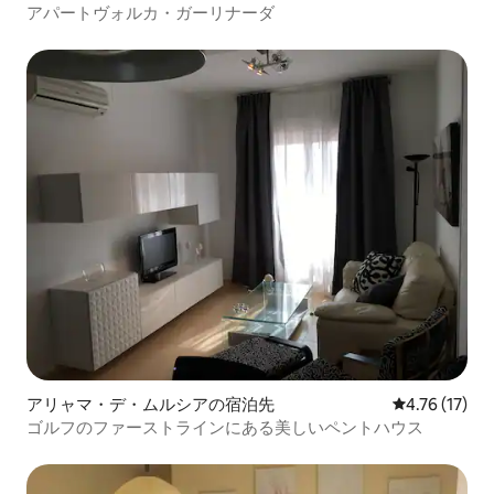
アパートヴォルカ・ガーリナーダ
アリャマ・デ・ムルシアの宿泊先
レビュー17件
4.76 (17)
ゴルフのファーストラインにある美しいペントハウス