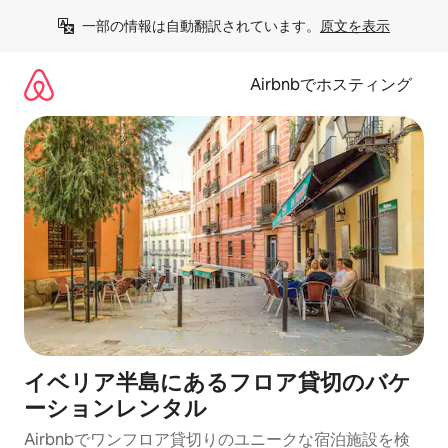
コ
一部の情報は自動翻訳されています。
原文を表示
ン
テ
ン
Airbnbでホスティング
ツ
に
ス
キ
ッ
プ
イベリア半島にあるフロア貸切のバケ
ーションレンタル
Airbnbでワンフロア貸切りのユニークな宿泊施設を検