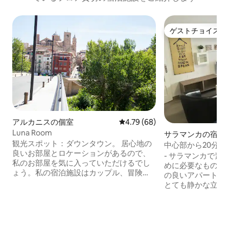
ゲストチョイス
ゲストチョイス
アルカニスの個室
レビュー68件、5つ星中4.79
4.79 (68)
Luna Room
サラマンカの宿泊
観光スポット：ダウンタウン。 居心地の
中心部から20分
良いお部屋とロケーションがあるので、
- サラマンカで素
私のお部屋を気に入っていただけるでし
めに必要なものが
ょう。私の宿泊施設はカップル、冒険
の良いアパート。 - 広い大通りに面した
家、冒険家、ビジネス旅行者、ビジネス
とても静かな立地
旅行者、そして家族連れに最適です（
り、周辺にはバー
URL非表示）は（ URL非表示）、市庁舎
ーマーケットが立
のルネサンスのファサードでスペイン広
た、複数のバス路
場、ロンハのゴシックなエレガンス、ロ
きます。 Wi-Fiインターネットと朝食バス