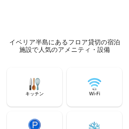
ンハのゴシックなエレガンス、サンタ・
ケットが含まれて
マリア・ラ・マヨールのゴシックなエレ
プと3つのエレベ
ガンス、サンタ・マリア・ラ・マヨール
クセス可能なポー
のEx - coolegiataなどのさまざまな場所を
ャ・イ・レオン州
訪れることができます。 市内から2 km、
ます（登録番号37/0
多くの坂道（カート、クロス、スピード
など）があるモーターランドサーキット
イベリア半島にあるフロア貸切の宿泊
施設で人気のアメニティ・設備
キッチン
Wi-Fi