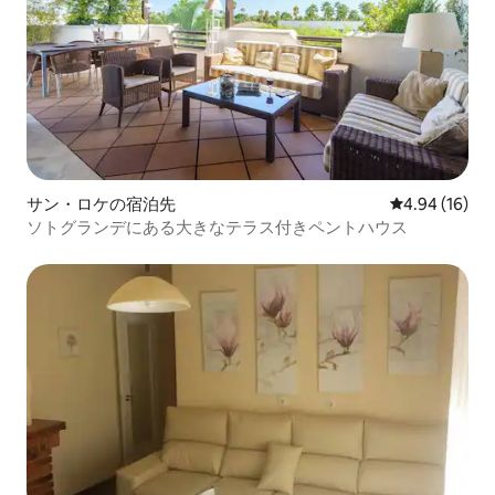
サン・ロケの宿泊先
レビュー16件
4.94 (16)
ソトグランデにある大きなテラス付きペントハウス