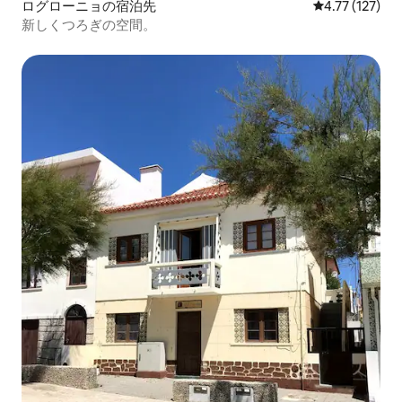
ログローニョの宿泊先
レビュー127
4.77 (127)
新しくつろぎの空間。