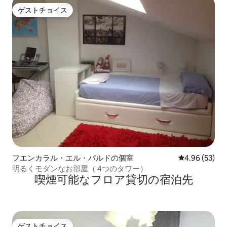
ゲストチョイス
ゲストチョイス
フエンカラル・エル・パルドの個室
レビュー53件
4.96 (53)
明るくモダンなお部屋（ 4つのタワー）
喫煙可能なフロア貸切の宿泊先
ゲストチョイス