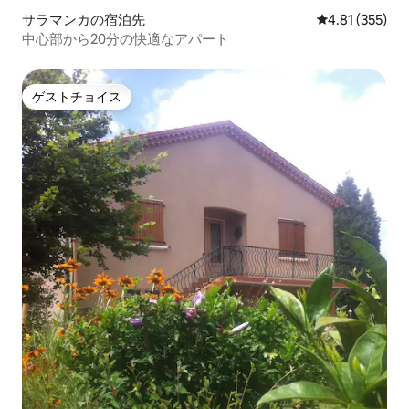
サラマンカの宿泊先
レビュー355件
4.81 (355)
中心部から20分の快適なアパート
ゲストチョイス
ゲストチョイス