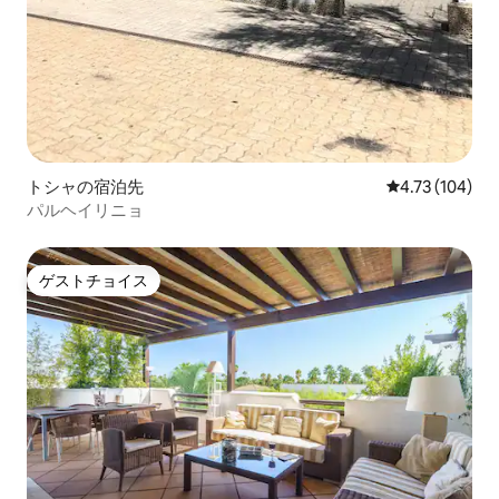
トシャの宿泊先
レビュー104件
4.73 (104)
パルヘイリニョ
ゲストチョイス
ゲストチョイス