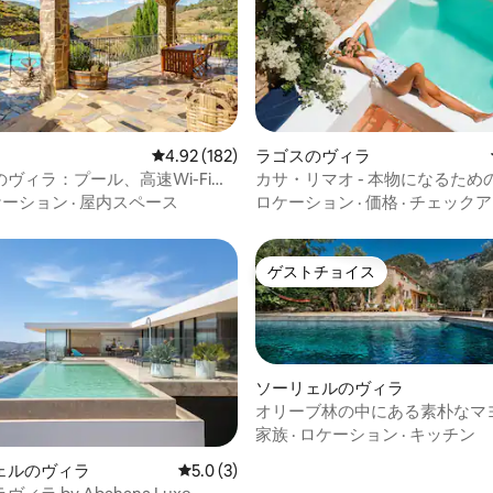
中4.96つ星の平均評価
レビュー182件、5つ星中4.92つ星の平均評価
4.92 (182)
ラゴスのヴィラ
ヴィラ：プール、高速Wi-Fi、
カサ・リマオ - 本物になるため
心部
レーション
ケーション
·
屋内スペース
ロケーション
·
価格
·
チェックア
ゲストチョイス
ゲストチョイス
ソーリェルのヴィラ
オリーブ林の中にある素朴なマ
の家で絶景を楽しもう
家族
·
ロケーション
·
キッチン
4.92つ星の平均評価
ェルのヴィラ
レビュー3件、5つ星中5.0つ星の平均評価
5.0 (3)