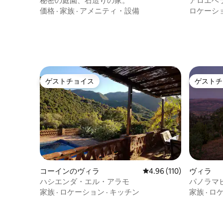
秘密の庭園、石造りの家。
アロエベラヴ
価格
·
家族
·
アメニティ・設備
ロケーシ
ゲストチョイス
ゲストチ
ゲストチョイス
ゲストチ
コーインのヴィラ
レビュー110件、5つ星
4.96 (110)
ヴィラ
ハシエンダ・エル・アラモ
パノラマ
家族
·
ロケーション
·
キッチン
家族
·
ロ