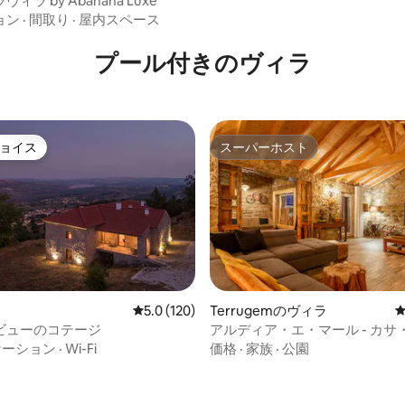
ィラ by Abahana Luxe
ョン
·
間取り
·
屋内スペース
プール付きのヴィラ
ョイス
スーパーホスト
ョイス
スーパーホスト
中4.96つ星の平均評価
レビュー120件、5つ星中5.0つ星の平均評価
5.0 (120)
Terrugemのヴィラ
ビューのコテージ
アルディア・エ・マール - カサ
ポ
ケーション
·
Wi-Fi
価格
·
家族
·
公園