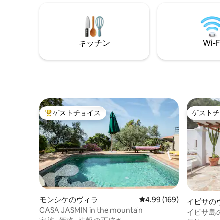
<br>家族や友人と一緒にマヨルカ島で最
ボート、
高の夕日を楽しみながらリラックスしま
どを楽し
しょう。
てのパン
キッチン
Wi-F
ゲストチョイス
ゲストチ
大好評のゲストチョイスです。
ゲストチ
モンシケのヴィラ
レビュー169件、5つ星
4.99 (169)
イビサの
CASA JASMIN in the mountain
イビサ島