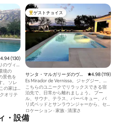
エスポル
ゲストチョイス
ゲス
大好評のゲストチョイスです。
大好評
Villac
のむよう
島の北西
は、自然
を楽しめ
トルの敷
ドルーム
家族
·
ロ
ート、ペ
庭、専用
レビュー130件、5つ星中4.94つ星の平均評価
4.94 (130)
おり、リ
りのヴィ
グに最適です。​ この
環境の
サンタ・マルガリーダのヴィ
レビュー119件、5つ星
4.98 (119)
と自然の
の景色を
ラ
ィ・設備
Es Mirador de Vernissa。ジャグジー、サ
。 ソレ
られない
ウナ、プール
こちらのユニークでリラックスできる宿
この家は
泊先で、日常から離れましょう。 プー
でき、設
クオリテ
ル、サウナ、テラス、バーベキュー、バ
長いテー
リ式ベッドとサンラウンジャーから、セ
暖炉があ
ラ・デ・トラムンタナの素晴らしい景色
ロケーション
·
家族
·
清潔さ
す。 寝
ィ・設備
を楽しむことができます。 サンタ・マル
イレ1室を
ガリダの景色を眺めながらジャグジーで
まで快適に
のんびりお風呂に入ったり、自然に囲ま
備も非常
れたチルアウトでくつろいだりして、日
房な