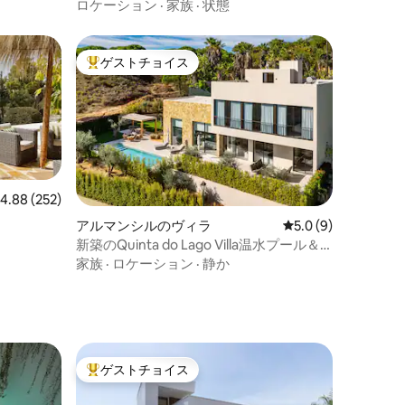
ロケーション
·
家族
·
状態
ゲストチョイス
大好評のゲストチョイスです。
レビュー252件、5つ星中4.88つ星の平均評価
4.88 (252)
アルマンシルのヴィラ
レビュー9件、5つ星
5.0 (9)
新築のQuinta do Lago Villa温水プール＆
ジャグジー
家族
·
ロケーション
·
静か
ゲストチョイス
大好評のゲストチョイスです。