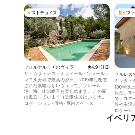
ゲストチョイス
ゲス
ゲストチョイス
大好評の
フォルナルッチのヴィラ
レビュー112件、5つ星
4.91 (112)
サ・カサ・デス・ミラドール - ソレール・
メルレス
バレー・ヴィラ - スタン
マヨルカ島で最高の夕日。 2019年に改装
キンタ・
された素晴らしいヴィラで、ソレール
100年
港、海、山の絶景を楽しめます。 この家
れた、1
は孤立しています（近隣住民はいませ
で、ユニ
ん）が、ソレルの町から車でわずか5分で
ロケーション
·
価格
·
屋内スペース
族や友達
す。3寝室、2バスルーム、アイランド付
す。 ポ
ロケーシ
きキッチン、ガラス張りのパノラマリビ
イベリ
kmのメ
ングルームで構成されており、すべて1階
く、壮大
にあります。 1階にはバーベキューエリア
最適なス
を備えた大きなプールがあります。<br>
ロ川から