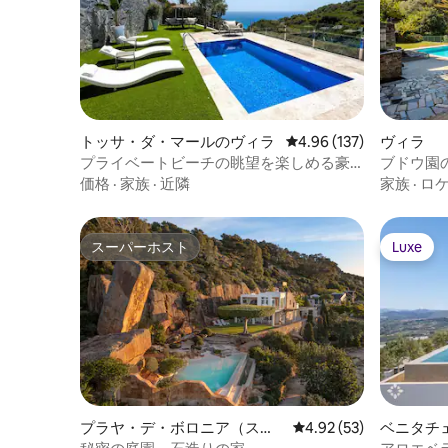
トッサ・ダ・マールのヴィラ
レビュー137件、5つ星
4.96 (137)
ヴィラ
プライベートビーチの眺望を楽しめる豪
ブドウ園の
華な宿泊先
ドウロ中
価格
·
家族
·
近隣
家族
·
ロ
スーパーホスト
Luxe
スーパーホスト
Luxe
プラヤ・デ・ボロニア（スペ
レビュー53件、5つ星中
4.92 (53)
ベニタチ
イン）のヴィラ