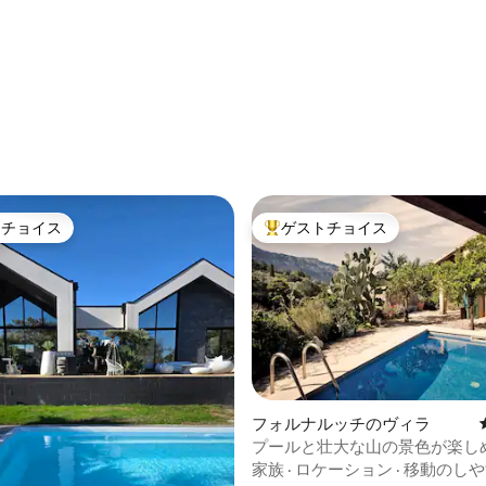
トチョイス
ゲストチョイス
ゲストチョイスです。
大好評のゲストチョイスです。
フォルナルッチのヴィラ
プールと壮大な山の景色が楽し
す。
家族
·
ロケーション
·
移動のしや