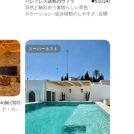
バレアレス諸島のヴィラ
レビュー24件、5つ星
5.0 (24)
自然と触れ合う素晴らしい景色
ロケーション
·
徒歩移動のしやすさ
·
近隣
スーパーホスト
スーパーホスト
レビュー107件、5つ星中4.86つ星の平均評価
4.86 (107)
・デ・カン