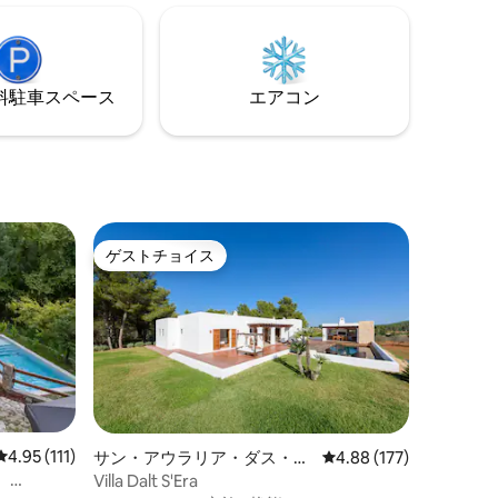
常生活を忘れましょう。 バーベキューや
ゲームエリアで遊んだり、敷地内のどこ
でも音楽を聴いたりして楽しみましょ
う。
⁠車ス⁠ペ⁠ー⁠ス
エアコン
ゲストチョイス
ゲストチョイス
レビュー111件、5つ星中4.95つ星の平均評価
4.95 (111)
サン・アウラリア・ダス・リ
レビュー177件、5つ星
4.88 (177)
ウのヴィラ
、
Villa Dalt S'Era