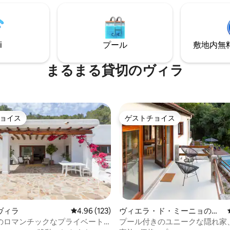
水上スキー、ウェイクボードな
ど）。
むことができます。 毎朝焼き立
を無料でお届けします。
i
プール
敷地内無料駐
まるまる貸切のヴィラ
ョイス
ゲストチョイス
ョイス
ゲストチョイス
中4.99つ星の平均評価
ヴィラ
レビュー123件、5つ星中4.96つ星の平均評価
4.96 (123)
ヴィエラ・ド・ミーニョのヴ
ィラ
のロマンチックなプライベート
プール付きのユニークな隠れ家