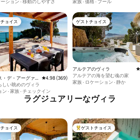
Caniçada、Gerês
ケーション
·
移動のしやすさ
家族
·
価格
·
プール
トチョイス
ゲストチョイス
ゲストチョイスです。
ゲストチョイス
アルテアのヴィラ
アルテアの海を望む魂の家
中4.98つ星の平均評価
ス・デ・アーグァ
レビュー369件、5つ星中4.98つ星の平均評価
4.98 (369)
家族
·
ロケーション
·
静か
らしい眺めのヴィラ
ョン
·
家族
·
チェックイン
ラグジュアリーなヴィラ
トチョイス
ゲストチョイス
ゲストチョイスです。
大好評のゲストチョイスです。