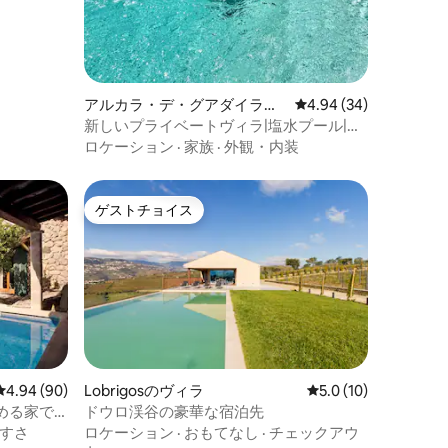
アルカラ・デ・グアダイラの
レビュー34件、5つ星
4.94 (34)
ヴィラ
新しいプライベートヴィラ|塩水プール|サ
ンルーム|3ベッドルーム|6人
ロケーション
·
家族
·
外観・内装
ゲストチョイス
ゲストチョイス
レビュー90件、5つ星中4.94つ星の平均評価
4.94 (90)
Lobrigosのヴィラ
レビュー10件、5つ
5.0 (10)
める家で
ドウロ渓谷の豪華な宿泊先
すさ
ロケーション
·
おもてなし
·
チェックアウ