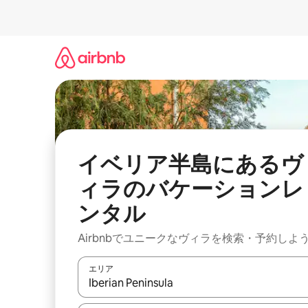
コ
ン
テ
ン
ツ
に
ス
キ
ッ
プ
イベリア半島にあるヴ
ィラのバケーションレ
ンタル
Airbnbでユニークなヴィラを検索・予約しよ
エリア
検索結果が表示されたら、上下の矢印キーを使っ