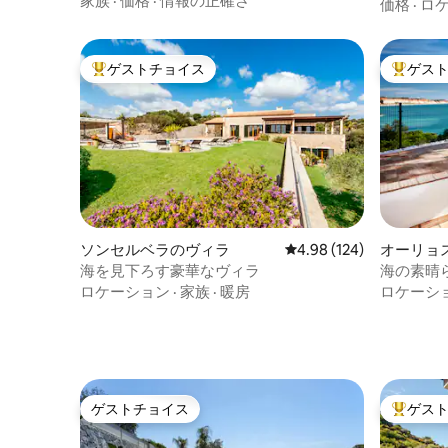
家族
·
価格
·
情報の正確さ
ヴィラ
価格
·
ロ
ゲストチョイス
ゲス
大好評のゲストチョイスです。
大好評の
ソンセルベラのヴィラ
レビュー124件、5つ星
4.98 (124)
オーリョ
のヴィラ
海を見下ろす豪華なヴィラ
海の素晴
ロケーション
·
家族
·
暖房
ロケーシ
ゲストチョイス
ゲス
ゲストチョイス
大好評の