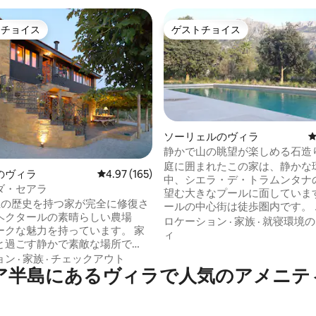
トチョイス
ゲストチョイス
ゲストチョイスです。
ゲストチョイス
ソーリェルのヴィラ
静かで山の眺望が楽しめる石造
中4.91つ星の平均評価
ラ
庭に囲まれたこの家は、静かな
のヴィラ
レビュー165件、5つ星中4.97つ星の平均評価
4.97 (165)
中、シエラ・デ・トラムンタナ
ダ・セアラ
望む大きなプールに面しています
以上の歴史を持つ家が完全に修復さ
ールの中心街は徒歩圏内です。 
0ヘクタールの素晴らしい農場
広々とした空間を楽しむことが
ロケーション
·
家族
·
就寝環境の
ークな魅力を持っています。 家
備の整ったモダンなキッチン、
ィ
と過ごす静かで素敵な場所で
ブルがあるダイニングルーム、
ルト市内中心部から高速道路で25
ョン
·
家族
·
チェックアウト
る快適なリビングルームがありま
ア半島にあるヴィラで人気のアメニテ
ルレスにあります。 静かで美し
室4室、フルバスルーム3室、ト
な塩水プールとトレッキングに
備えたこの家には、最大8名様
ポットがあります。 また、ドウ
ご宿泊いただけます。 また、設
2 kmの場所にあり、素晴らしい
に整っています（エアコン、暖