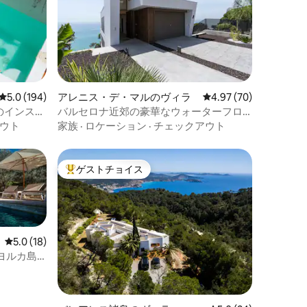
レビュー194件、5つ星中5.0つ星の平均評価
5.0 (194)
アレニス・デ・マルのヴィラ
レビュー70件、5つ星
4.97 (70)
のインスピ
バルセロナ近郊の豪華なウォーターフロ
ントヴィラ
ウト
家族
·
ロケーション
·
チェックアウト
ゲストチョイス
大好評のゲストチョイスです。
レビュー18件、5つ星中5.0つ星の平均評価
5.0 (18)
ヨルカ島