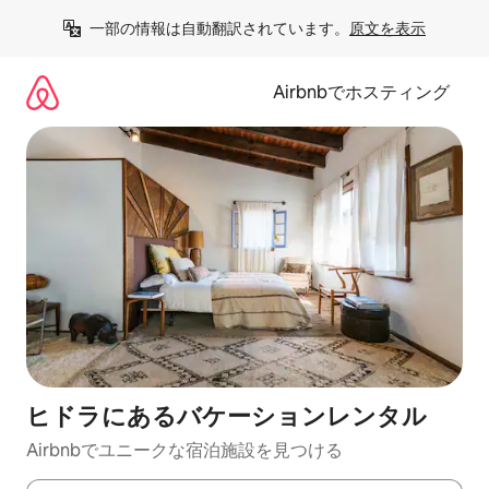
コ
一部の情報は自動翻訳されています。
原文を表示
ン
テ
ン
Airbnbでホスティング
ツ
に
ス
キ
ッ
プ
ヒドラにあるバケーションレンタル
Airbnbでユニークな宿泊施設を見つける