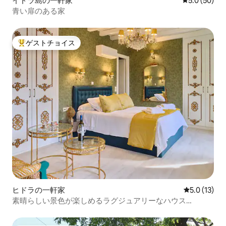
イドラ島の一軒家
レビュー50
5.0 (50)
青い扉のある家
ゲストチョイス
大好評のゲストチョイスです。
ヒドラの一軒家
レビュー13
5.0 (13)
素晴らしい景色が楽しめるラグジュアリーなハウス
「Vasiliki」