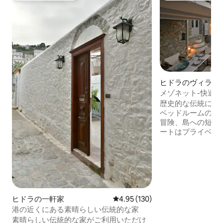
ヒドラのヴィラ
メゾネット-快適
よう！
歴史的な伝統に合
ベッドルームのア
冒険、島への短期旅
ートはプライベー
居酒屋、スーパー
内です。 バルコニーやテラスから絶妙な
山、村、海の景色
島を探索したり、
リラックスしたり
す。 ヒドラへようこそ。 あなたの滞在の
ホストをするのを
ヒドラの一軒家
レビュー130件、5つ星中4.95
4.95 (130)
港の近くにある素晴らしい伝統的な家
素晴らしい伝統的な家がご利用いただけ