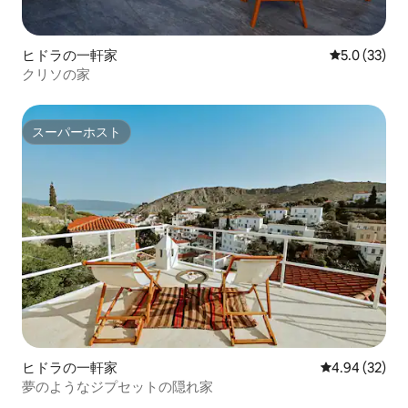
ヒドラの一軒家
レビュー33
5.0 (33)
クリソの家
スーパーホスト
スーパーホスト
ヒドラの一軒家
レビュー32件
4.94 (32)
夢のようなジプセットの隠れ家