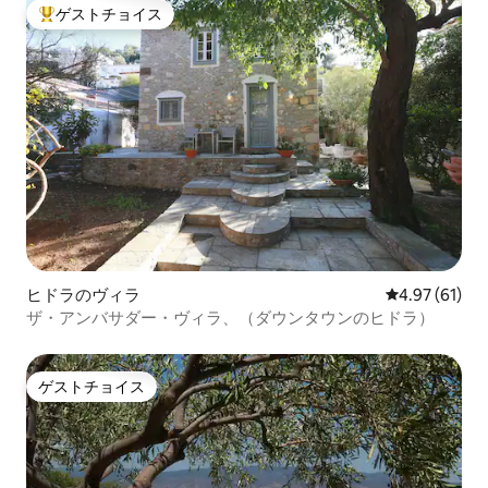
ゲストチョイス
大好評のゲストチョイスです。
ヒドラのヴィラ
レビュー61件
4.97 (61)
ザ・アンバサダー・ヴィラ、（ダウンタウンのヒドラ）
ゲストチョイス
ゲストチョイス