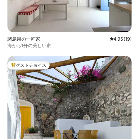
諸島県の一軒家
レビュー19件
4.95 (19)
海から1分の美しい家
ゲストチョイス
大好評のゲストチョイスです。