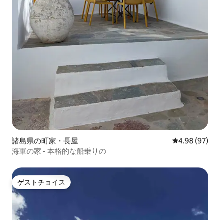
諸島県の町家・長屋
レビュー97件
4.98 (97)
海軍の家 - 本格的な船乗りの
ゲストチョイス
ゲストチョイス