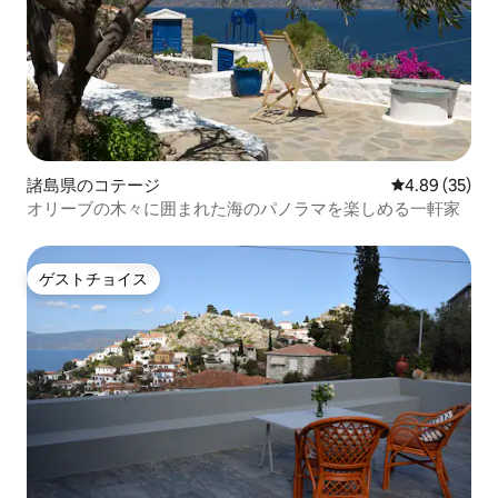
諸島県のコテージ
レビュー35件
4.89 (35)
オリーブの木々に囲まれた海のパノラマを楽しめる一軒家
ゲストチョイス
ゲストチョイス