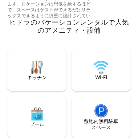
ます。ロケーションは想像を絶するほど
で、スペースはゲストができるだけリラ
ックスできるように慎重に設計されてい
ヒドラのバケーションレンタルで人気
ます。 徒歩わずか1分のヒドラ港は、有名
なギャラリー、美術館、レストラン、バ
のアメニティ・設備
ーでのショッピング、ダイニング、ナイ
トライフの無限の可能性に最適です！ 伝
統的なボート、毎日のクルーズ、ロバの
乗り物が隣にあります。 ヒドラを最高の
状態で楽しむのに最適な場所をお探しで
すか？ わかりましたね！
キッチン
Wi-Fi
敷地内無料駐⁠車
プール
ス⁠ペ⁠ー⁠ス