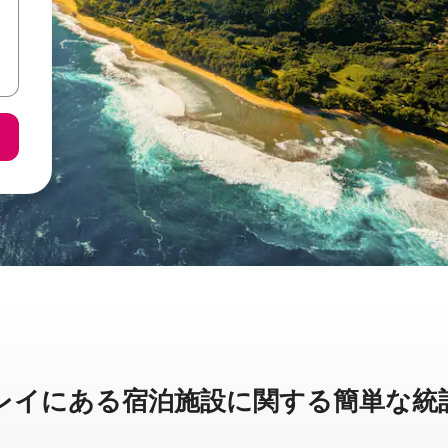
に⁠あ⁠る宿⁠泊⁠施⁠設⁠に関⁠す⁠る簡⁠単⁠な統⁠