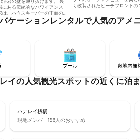
溶岩の壁を通り抜けます。 裏
く改装されたビーチフロントの
階にある伝統的なハワイアンス
です。 人混みから逃れて、自分だけの人
家は、ハウスキーパーの正面の
里離れた楽園を楽しみたいなら
バケーションレンタルで人気のアメ
ひっそりと佇んでいます。 裏
最適です。 コテージは、専用ビ
イからは、巨大な山と滝の景色
歩の理想的なロケーションにあ
保護区が見えます。シダーウッ
ネルズビーチ、ケエビーチ、ナ
ちされた内壁と地元のアート作
スト、ハナレイ湾のすぐ隣です。 カウ
00平方フィートの家を飾っていま
イ島の壮大なノースショアを体
に最適な、リラックスしたビー
トの休暇をお楽しみください。
にある宿泊施設です。
i
プール
敷地内無料駐
レイの人気観光スポットの近くに泊
ハナレイ桟橋
現地メンバー158人のおすすめ