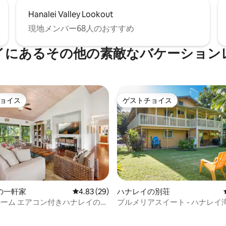
Hanalei Valley Lookout
現地メンバー68人のおすすめ
イにあるその他の素敵なバケーション
ョイス
ゲストチョイス
ョイス
ゲストチョイス
の一軒家
レビュー29件、5つ星中4.83つ星の平均評価
4.83 (29)
ハナレイの別荘
ルーム エアコン付きハナレイの
プルメリアスイート - ハナレイ
4.98つ星の平均評価
ップ＆ビーチまで徒歩すぐ！
までわずか1ブロック