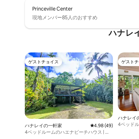
Princeville Center
現地メンバー85人のおすすめ
ハナレ
ゲストチョイス
ゲストチ
ゲストチョイス
ゲストチ
ハナレイ
4ベッド
ハナレイの一軒家
レビュー49件、5つ星中
4.98 (49)
家、ショ
4ベッドルームのハエナビーチハウス | 海
とジャングルの景色