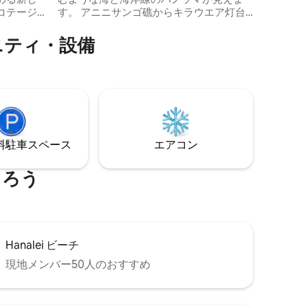
コテージ
す。 アニニサンゴ礁からキラウエア灯台
までの広大な景色を眺めながら、デイベ
、ここが
ッドでくつろぎましょう。 この魔法の場
ニティ・設備
ーチまで5
所から、海にクジラが飛び出し、波がサ
り、トン
ンゴ礁を囲むのを見ると、「海上の船に
パリコー
乗っているような気分」と言う人もいま
ア
す。 天井の高い珍しいペントハウスユニ
験するの
ットで、すべての部屋から眺めが楽し
チフロン
め、デッキからは有名なバリハイまで見
えます。 本当にカップルの夢です！
⁠車ス⁠ペ⁠ー⁠ス
エアコン
まろう
Hanalei ビーチ
現地メンバー50人のおすすめ