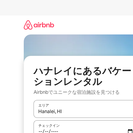
コ
ン
テ
ン
ツ
に
ス
キ
ッ
プ
ハナレイにあるバケー
ションレンタル
Airbnbでユニークな宿泊施設を見つける
エリア
検索結果が表示されたら、上下の矢印キーを使っ
チェックイン