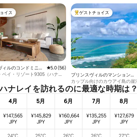
ョイス
ゲストチョイス
ョイス
大好評のゲストチョイスです。
中4.9つ星の平均評価
ヴィルのコンドミニア
レビュー56件、5つ星中5.0つ星の平均評価
5.0 (56)
・ベイ・リゾート9305（ハナレ
プリンスヴィルのマンション・
・ハイドウェイ）エアコン！
アパート
カップル向けのカウアイ島の崖
ハナレイを訪⁠れ⁠るの⁠に最⁠適⁠な時⁠期⁠は⁠
れ家、エアコン付き
4月
5月
6月
7月
8月
¥147,565
¥145,829
¥160,664
¥135,255
¥127,679
JPY
JPY
JPY
JPY
JPY
24°C
25°C
26°C
26°C
27°C