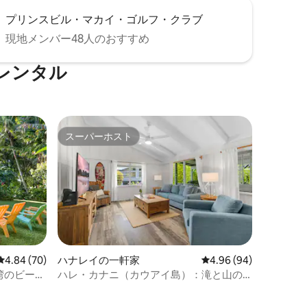
プリンスビル・マカイ・ゴルフ・クラブ
現地メンバー48人のおすすめ
レンタル
スーパーホスト
スーパーホスト
レビュー70件、5つ星中4.84つ星の平均評価
4.84 (70)
ハナレイの一軒家
レビュー94件、5つ星
4.96 (94)
湾のビーチ
ハレ・カナニ（カウアイ島）：滝と山の
景色