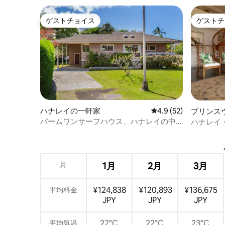
ゲストチョイス
ゲストチ
ゲストチョイス
ゲストチ
ハナレイの一軒家
レビュー52件、5つ星
4.9 (52)
プリンス
ム
パームワンサーフハウス、ハナレイの中
ハナレイ
心部TVR#5125
イ・ベイ
月
1月
2月
3月
¥124,838
¥120,893
¥136,675
平均料金
JPY
JPY
JPY
22°C
22°C
23°C
平均気温