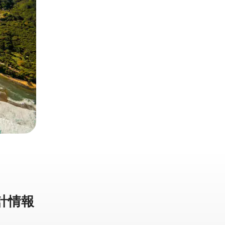
計⁠情⁠報