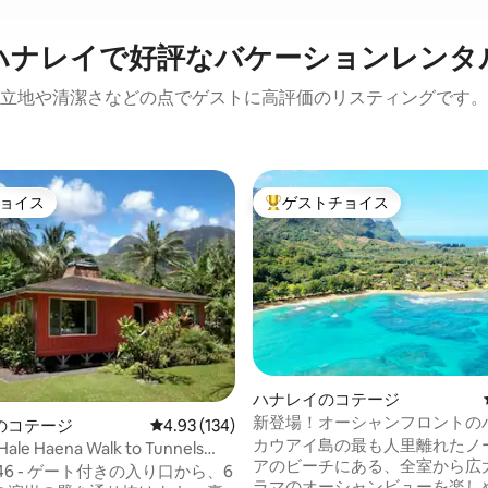
ハナレイで好評なバケーションレンタ
立地や清潔さなどの点でゲストに高評価のリスティングです。
ョイス
ゲストチョイス
ョイス
大好評のゲストチョイスです。
中4.99つ星の平均評価
ハナレイのコテージ
新登場！オーシャンフロントの
のコテージ
レビュー134件、5つ星中4.93つ星の平均評価
4.93 (134)
コテージ - ビーチまで徒歩圏内
カウアイ島の最も人里離れたノ
 Hale Haena Walk to Tunnels
アのビーチにある、全室から広
入り口から、6
ラマのオーシャンビューを楽し