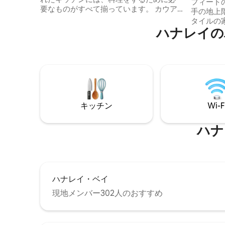
フィートの
要なものがすべて揃っています。 カウア
手の地上
イ島の比類のないビーチを楽しみ、プー
タイルの
ルやジャグジーでリラックスし、ラナイ
ハナレイの
家の後ろに
バーでお気に入りの飲み物をお楽しみく
庭のラナ
ださい。 プリンスビルとハナレイの魅力
が見える
的な町を探索したり、マカイゴルフクラ
ドで裏打
ブでゴルフを楽しんだりしましょう。 息
品が16
をのむような景色を望む2つのオフィスス
す。 トンネルビーチまで徒歩1/3マイル、
ペースは、リモートワークに最適です。
5分 カウアイのライフスタイル 注：津波避
島のアロハを感じて、元気を取り戻し、
難ゾーン
リフレッシュしましょう。
キッチン
Wi-F
ハナ
ハナレイ・ベイ
現地メンバー302人のおすすめ