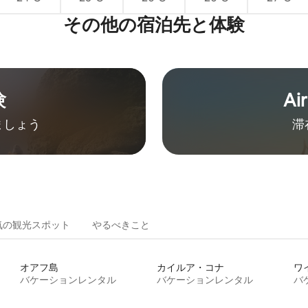
その他の宿⁠泊⁠先と体⁠験
験
Ai
ましょう
滞
気の観光スポット
やるべきこと
オアフ島
カイルア・コナ
ワ
バケーションレンタル
バケーションレンタル
バ