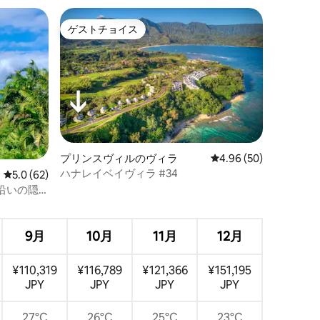
ゲストチョイス
ゲストチョイス
プリンスヴィルのヴィラ
レビュー50件、5つ星
4.96 (50)
ハナレイベイヴィラ #34
レビュー62件、5つ星中5.0つ星の平均評価
5.0 (62)
沿いの隠
？
9月
10月
11月
12月
¥110,319
¥116,789
¥121,366
¥151,195
JPY
JPY
JPY
JPY
27°C
26°C
25°C
23°C