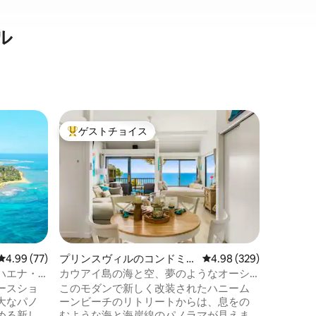
ル
プリンス
ゲストチョイス
ゲスト
大好評のゲストチョイスです。
ゲスト
ザ・パー
ハナレイ
ウス（#
ア山脈と
同時に楽
ルフコー
豊かな谷
います。
と夕日の
レビュー77件、5つ星中4.99つ星の平均評価
4.99 (77)
プリンスヴィルのコンドミニ
レビュー329件、5つ星
4.98 (329)
す。 バ
アム
ハエナ・
カウアイ島の海と空、夢のようなオーシ
ッチング
ャンフロントのペントハウス
ースショ
このモダンで新しく改装されたハニーム
のビーチ
大なパノ
ーンビーチのリトリートからは、息をの
に有名な1 
める新し
むような海と海岸線のパノラマが見えま