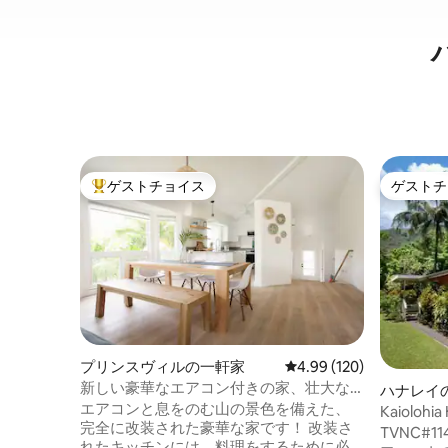
ゲストチョイス
ゲストチ
大好評のゲストチョイスです。
ゲストチ
プリンスヴィルの一軒家
レビュー120件、5つ星
4.99 (120)
新しい豪華なエアコン付きの家、壮大な
ハナレイ
山の景色
エアコンと息をのむ山の景色を備えた、
Kaiolohia
完全に改装された豪華な家です！ 改装さ
Beach
TVNC#1146 - ゲート付きの
れたキッチンには、料理をするために必