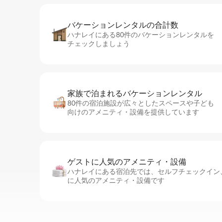
バケーションレ⁠ン⁠タ⁠ル⁠の合⁠計⁠数
ハナレイにある80件のバケーションレンタルを
チェックしましょう
家族で泊まれるバ⁠ケ⁠ー⁠シ⁠ョ⁠ンレ⁠ン⁠タ⁠ル
80件の宿泊施設が広々としたスペースや子ども
向けのアメニティ・設備を提供しています
ゲストに人⁠気⁠のア⁠メ⁠ニ⁠テ⁠ィ・設⁠備
ハナレイにある宿泊先では、セ⁠ル⁠フチ⁠ェ⁠ッ⁠ク⁠
に人気のアメニティ・設備です