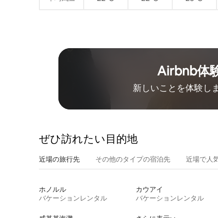
Airbnb体
新しいことを体験し
ぜひ訪⁠れ⁠た⁠い目⁠的⁠地
近場の旅行先
その他のタ⁠イ⁠プ⁠の宿⁠泊⁠先
近場で人
ホノルル
カウアイ
バケーションレンタル
バケーションレンタル