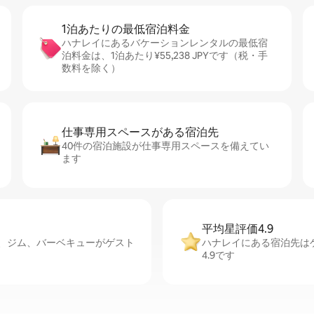
1泊あたりの最⁠低⁠宿⁠泊⁠料⁠金
ハナレイにあるバケーションレンタルの最低宿
泊料金は、1泊あたり¥55,238 JPYです（税・手
数料を除く）
仕事専用ス⁠ペ⁠ー⁠スがあ⁠る宿⁠泊⁠先
40件の宿泊施設が仕事専用スペースを備えてい
ます
平均星評価4.9
イ⁠ン、ジム、バーベキューがゲスト
ハナレイにある宿泊先は
4.9です