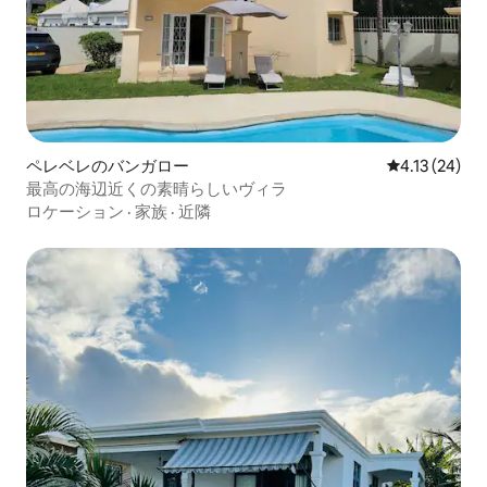
ペレベレのバンガロー
レビュー24件
4.13 (24)
最高の海辺近くの素晴らしいヴィラ
ロケーション
·
家族
·
近隣