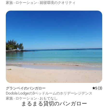
家族
·
ロケーション
·
就寝環境のクオリティ
グランベイのバンガロー
レビュー
5 (3)
Dodola Lodgeの3ベッドルームのホリデーレジデンス
家族
·
ロケーション
·
おもてなし
まるまる貸切のバンガロー