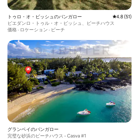
トゥロ・オ・ビッシュのバンガロー
レビュー51
4.8 (51)
ピエダンロ・トゥル・オ・ビッシュ、ビーチハウス
価格
·
ロケーション
·
ビーチ
グランベイのバンガロー
完璧な砂浜のビーチハウス - Casva #1