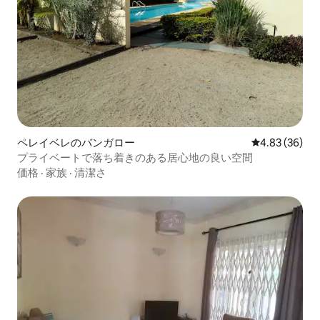
ペレイベレのバンガロー
レビュー36件
4.83 (36)
プライベートで落ち着きのある居心地の良い空間
価格
·
家族
·
清潔さ