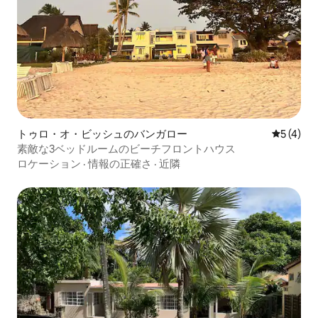
トゥロ・オ・ビッシュのバンガロー
レビュー
5 (4)
素敵な3ベッドルームのビーチフロントハウス
ロケーション
·
情報の正確さ
·
近隣