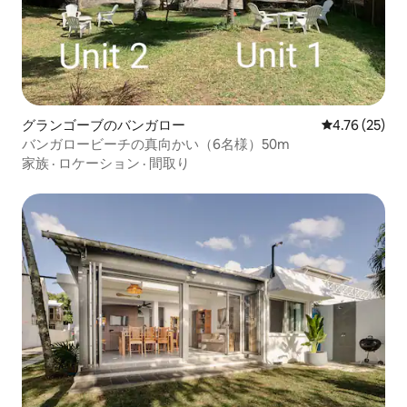
グランゴーブのバンガロー
レビュー25件
4.76 (25)
バンガロービーチの真向かい（6名様）50m
家族
·
ロケーション
·
間取り