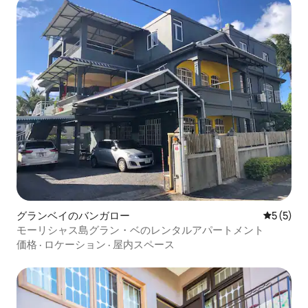
グランベイのバンガロー
レビュー
5 (5)
モーリシャス島グラン・ベのレンタルアパートメント
価格
·
ロケーション
·
屋内スペース