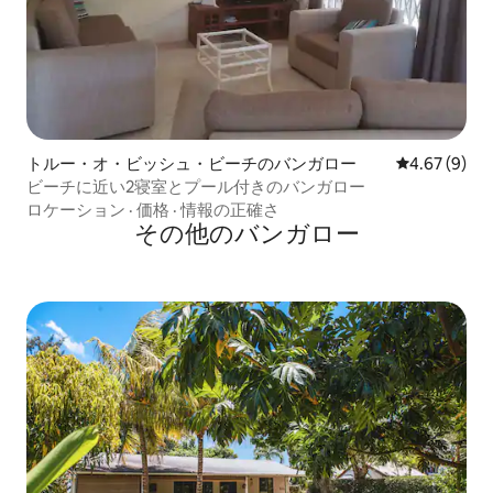
トルー・オ・ビッシュ・ビーチのバンガロー
レビュー9件
4.67 (9)
ビーチに近い2寝室とプール付きのバンガロー
ロケーション
·
価格
·
情報の正確さ
その他のバンガロー