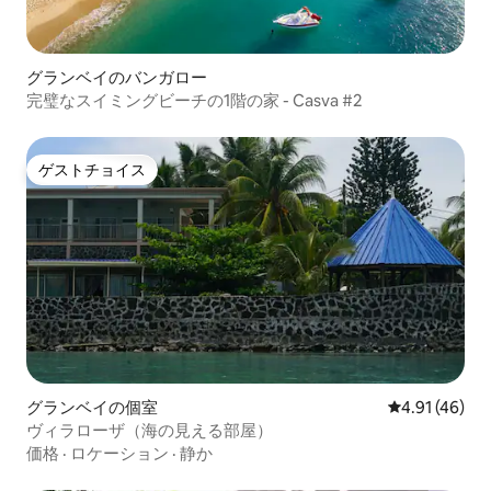
グランベイのバンガロー
完璧なスイミングビーチの1階の家 - Casva #2
ゲストチョイス
ゲストチョイス
グランベイの個室
レビュー46件
4.91 (46)
ヴィラローザ（海の見える部屋）
価格
·
ロケーション
·
静か