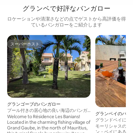
グランベで好評なバンガロー
ロケーションや清潔さなどの点でゲストから高評価を得
ているバンガローをご紹介します
スーパーホスト
スーパーホスト
グランゴーブのバンガロー
プール付きの居心地の良い海辺のバンガ
グランベイのバン
ロー
Welcome to Résidence Les Banians!
グランドベイにあ
Located in the charming fishing village of
モーリシャスの活
Grand Gaube, in the north of Mauritius,
ン・ベイにある魅