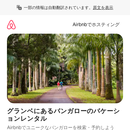
コ
一部の情報は自動翻訳されています。
原文を表示
ン
テ
ン
Airbnbでホスティング
ツ
に
ス
キ
ッ
プ
グランベにあるバンガローのバケーシ
ョンレンタル
Airbnbでユニークなバンガローを検索・予約しよう