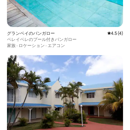
グランベイのバンガロー
レビュー4
4.5 (4)
ペレイベレのプール付きバンガロー
家族
·
ロケーション
·
エアコン