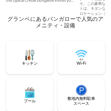
this typical Creole bungalow invites you
そ。この豪華な4
to relax. With its turquoise lagoon,
トは、モダンな快
Mauritian hospitality, and tropical
会うのどかな隠れ家です。 
ロケーション
·
家
setting, your vacation promises to be
グランベにあるバンガローで人気のア
踏み入れると、エ
unforgettable!
囲気があります。
メニティ・設備
リアには、スタイ
着いた雰囲気があ
過ごすことができ
プトのデザインは
イニングエリアを
す
キッチン
Wi-Fi
敷地内無料駐⁠車
プール
ス⁠ペ⁠ー⁠ス