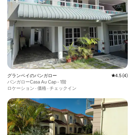
グランベイのバンガロー
レビュー4
4.5 (4)
バンガローCasa Au Cap - 1階
ロケーション
·
価格
·
チェックイン