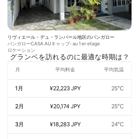
リヴィエール・デュ・ランパール地区のバンガロー
バンガローCASA AUキャップ- au 1 er etage
ロケーション
グランベを訪⁠れ⁠るの⁠に最⁠適⁠な時⁠期⁠は⁠？
月
平均料金
平均気温
1月
¥22,223 JPY
25°C
2月
¥20,174 JPY
25°C
3月
¥18,283 JPY
24°C