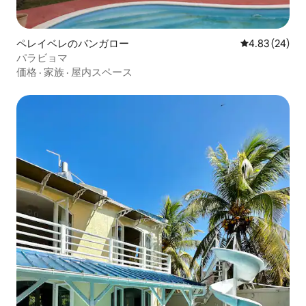
ペレイベレのバンガロー
レビュー24件
4.83 (24)
パラビョマ
価格
·
家族
·
屋内スペース