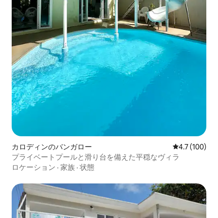
カロディンのバンガロー
レビュー100
4.7 (100)
プライベートプールと滑り台を備えた平穏なヴィラ
ロケーション
·
家族
·
状態