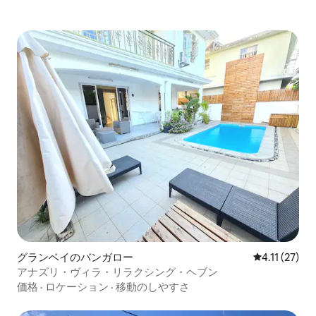
グランベイのバンガロー
レビュー27件
4.11 (27)
アナズリ・ヴィラ・リラクシング・ヘブン
価格
·
ロケーション
·
移動のしやすさ