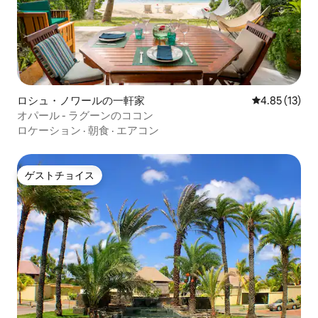
ロシュ・ノワールの一軒家
レビュー13件
4.85 (13)
オパール - ラグーンのココン
ロケーション
·
朝食
·
エアコン
ゲストチョイス
ゲストチョイス