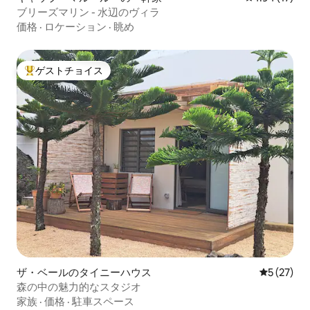
ブリーズマリン - 水辺のヴィラ
価格
·
ロケーション
·
眺め
ゲストチョイス
大好評のゲストチョイスです。
ザ・ベールのタイニーハウス
レビュー2
5 (27)
森の中の魅力的なスタジオ
家族
·
価格
·
駐車スペース