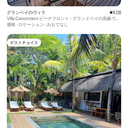
グランベイのヴィラ
レビュー
5 (3)
Villa Canonniers ビーチフロント - グランドベイの高級ヴィ
ラ
価格
·
ロケーション
·
おもてなし
ゲストチョイス
ゲストチョイス