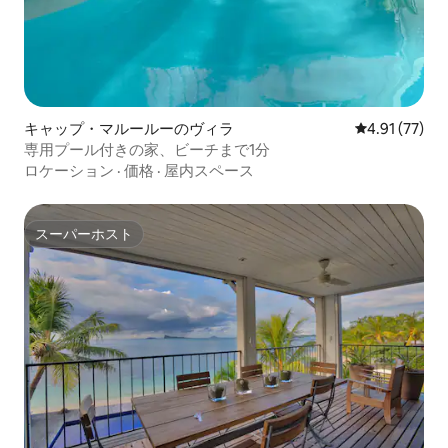
キャップ・マルールーのヴィラ
レビュー77件
4.91 (77)
専用プール付きの家、ビーチまで1分
ロケーション
·
価格
·
屋内スペース
スーパーホスト
スーパーホスト