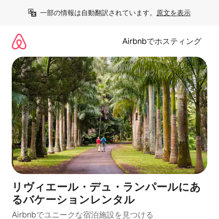
コ
一部の情報は自動翻訳されています。
原文を表示
ン
テ
ン
Airbnbでホスティング
ツ
に
ス
キ
ッ
プ
リヴィエール・デュ・ランパールにあ
るバケーションレンタル
Airbnbでユニークな宿泊施設を見つける