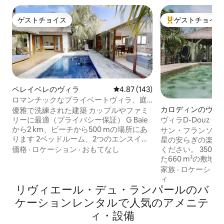
ゲストチョイス
ゲストチョイス
ゲストチョイス
大好評のゲストチ
ペレイベレのヴィラ
レビュー143件、5つ星中4.87
4.87 (143)
ロマンチックなプライベートヴィラ、庭
園、プール-ビーチまで500 m
カロディンのヴィ
優雅で洗練された建築 カップルやファミ
リーに最適（プライバシー保証） G Baie
ヴィラD-Douz 
から2 km、ビーチから500 mの場所にあ
ェンス付きプール
サン・フランソワ
ります 2ベッドルーム、2つのエンスイー
星の安らぎの楽園、
トバスルーム、エアコン付き 専用プール
価格
·
ロケーション
·
おもてなし
ください。 3500 m²の熱帯庭園に囲まれ
と庭園 Wi - Fi 20 Mbs Netflix TV セキュリ
た660 m²の敷
ティ7/7日間、敷地内無料駐車場 メイド清
ッシングルームを
家族
·
ロケーショ
掃料金には6 ～ 7日間の清掃料金が含まれ
ます。 広大な囲い付けられたプライベー
ィ
ています セルフケータリング、洗濯機 ご
リヴィエール・デュ・ランパールのバ
トプールと北の島
要望に応じてベビーシッターと料理を楽
色をお楽しみください。 最高
ケーションレンタルで人気のアメニテ
しもう 200 m先にレストランがあります
が含まれています
ィ・設備
ご要望に応じてヴィラでマッサージ スー
日）、料理人（週