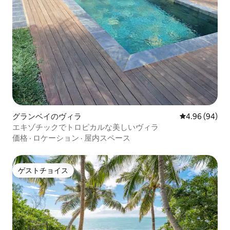
グランベイのヴィラ
レビュー94件
4.96 (94)
エキゾチックでトロピカルな美しいヴィラ
価格
·
ロケーション
·
屋内スペース
ゲストチョイス
ゲストチョイス