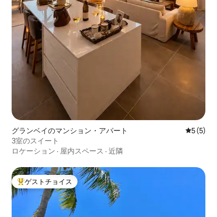
グランベイのマンション・アパート
レビュー
5 (5)
3室のスイート
ロケーション
·
屋内スペース
·
近隣
ゲストチョイス
大好評のゲストチョイスです。