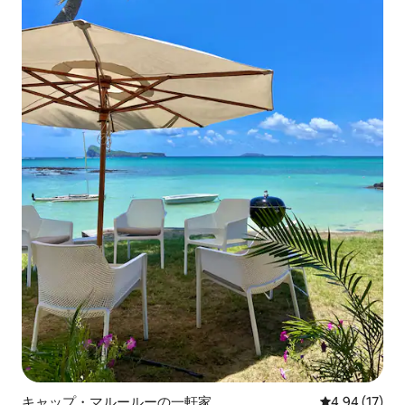
キャップ・マルールーの一軒家
レビュー17件
4.94 (17)