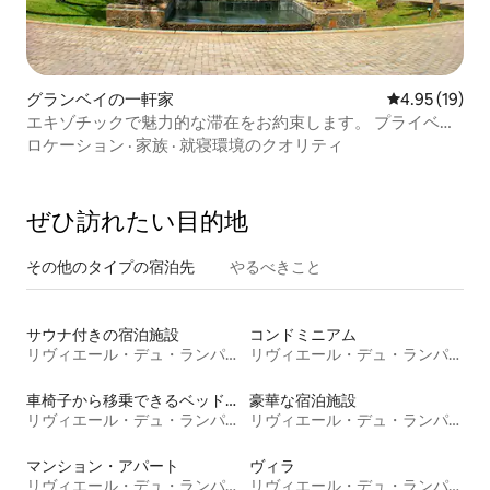
グランベイの一軒家
レビュー19件
4.95 (19)
エキゾチックで魅力的な滞在をお約束します。 プライベー
トプール
ロケーション
·
家族
·
就寝環境のクオリティ
ぜひ訪⁠れ⁠た⁠い目⁠的⁠地
その他のタ⁠イ⁠プ⁠の宿⁠泊⁠先
やるべきこと
サウナ付きの宿泊施設
コンドミニアム
リヴィエール・デュ・ランパール
リヴィエール・デュ・ランパール
車椅子から移乗できるベッドがある宿泊施設
豪華な宿泊施設
リヴィエール・デュ・ランパール
リヴィエール・デュ・ランパール
マンション・アパート
ヴィラ
リヴィエール・デュ・ランパール
リヴィエール・デュ・ランパール