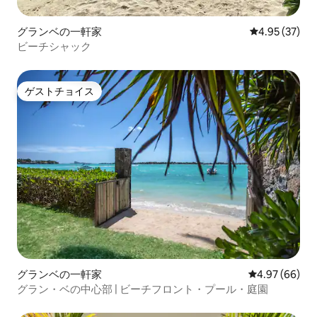
グランベの一軒家
レビュー37件
4.95 (37)
ビーチシャック
ゲストチョイス
ゲストチョイス
グランベの一軒家
レビュー66件
4.97 (66)
グラン・ベの中心部 | ビーチフロント・プール・庭園