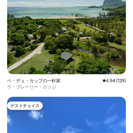
ベ・デュ・カップの一軒家
レビュー129件
4.94 (129)
ラ・プレーリー・ロッジ
ゲストチョイス
ゲストチョイス