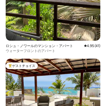
ロシュ・ノワールのマンション・アパート
レビュー41件
4.95 (41)
ウォーターフロントのアパート
ゲストチョイス
大好評のゲストチョイスです。