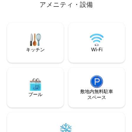
しもう 200 m
ます。これらは、非常に独立したほかの
ア⁠メ⁠ニ⁠テ⁠ィ⁠・⁠設⁠備
ご要望に応じてヴ
スタジオを借りているほかのゲストと共
パーマーケットまで
有です。4つのお部屋はそれぞれ完全にプ
ジェネレーター
ライバシーが確保されています。 うれし
いお知らせです！観光税（1人1泊あたり3
ユーロ）はすでに料金に含まれていま
す。 ジャグジーのヒーターは1回10ユーロ
の追加料金がかかります。
キッチン
Wi-Fi
敷地内無料駐⁠車
プール
ス⁠ペ⁠ー⁠ス