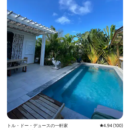
トル・ドー・デュースの一軒家
レビュー100件
4.94 (100)