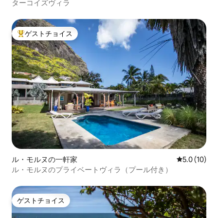
ターコイズヴィラ
ゲストチョイス
大好評のゲストチョイスです。
ル・モルヌの一軒家
レビュー10
5.0 (10)
ル・モルヌのプライベートヴィラ（プール付き）
ゲストチョイス
ゲストチョイス