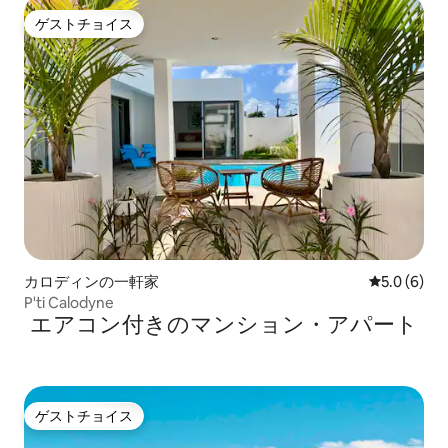
ゲストチョイス
ゲストチョイス
カロディンの一軒家
レビュー6
5.0 (6)
P'ti Calodyne
エアコン付きのマンション・アパート
ゲストチョイス
ゲストチョイス