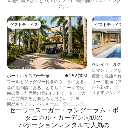
立地や清潔さなどの点でゲストに高評価のリスティング
です。
ゲストチョイス
ゲストチョイス
ゲストチョイス
ゲストチョイス
ペレイベールのヴ
ロマンチックなプ
園、プール-ビーチま
ポートルイスの一軒家
レビュー105件、5つ星中4.92
4.92 (105)
優雅で洗練された
リーに最適（プライバ
プールとジャグジー付きのヴィラにある
から2 km、ビーチ
プライベートなトロピカルロフト
魚の池の隣にある、とてもユニークで設
ります 2ベッドル
備の整った専用の1階ロフトで、トロピカ
トバスルーム、エ
ルな雰囲気をお楽しみください（部屋、
と庭園 Wi - Fi 20 Mbs N
簡易キッチン、バスルーム、ダイニング
ティ7/7日間、敷地内無
セーウースーガー・ラングーラム・ボ
エリア、屋内庭園など）。 デザイナーズ
掃料金には6 ～ 
ヴィラのメインエリア（プール、ジム、
タニカル・ガーデン⁠周⁠辺⁠の
ています セルフケ
テラス、ジャグジー、ラウンジ、メイン
バ⁠ケ⁠ー⁠シ⁠ョ⁠ン⁠レ⁠ン⁠タ⁠ル⁠で人⁠気⁠の
要望に応じてベビ
キッチンなど）を無料でご利用いただけ