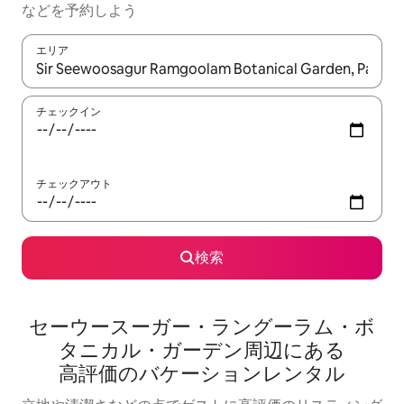
な⁠ど⁠を予⁠約⁠し⁠よ⁠う
エリア
検索結果が表示されたら、上下の矢印キーを使って移動するか、
チェックイン
チェックアウト
検索
セーウースーガー・ラングーラム・ボ
タニカル・ガーデン⁠周⁠辺⁠に⁠あ⁠る
高⁠評⁠価⁠のバ⁠ケ⁠ー⁠シ⁠ョ⁠ン⁠レ⁠ン⁠タ⁠ル