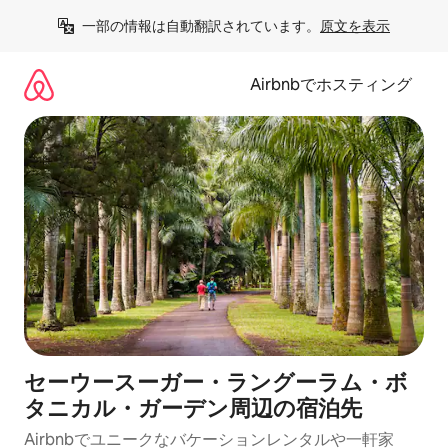
コ
一部の情報は自動翻訳されています。
原文を表示
ン
テ
ン
Airbnbでホスティング
ツ
に
ス
キ
ッ
プ
セーウースーガー・ラングーラム・ボ
タニカル・ガーデン⁠周⁠辺⁠の宿⁠泊⁠先
Airbnbでユニークなバ⁠ケ⁠ー⁠シ⁠ョ⁠ンレ⁠ン⁠タ⁠ルや一⁠軒⁠家