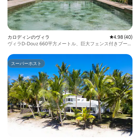
カロディンのヴィラ
レビュー40件
4.98 (40)
ヴィラD-Douz 660平方メートル、巨大フェンス付きプール
と海の眺め
スーパーホスト
スーパーホスト