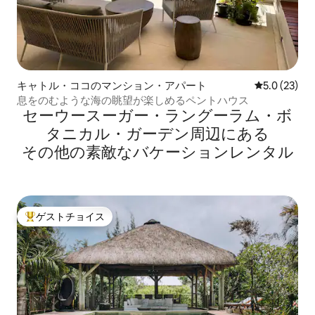
キャトル・ココのマンション・アパート
レビュー23
5.0 (23)
息をのむような海の眺望が楽しめるペントハウス
セーウースーガー・ラングーラム・ボ
タニカル・ガーデン⁠周⁠辺⁠に⁠あ⁠る
そ⁠の⁠他⁠の素⁠敵⁠なバ⁠ケ⁠ー⁠シ⁠ョ⁠ン⁠レ⁠ン⁠タ⁠ル
ゲストチョイス
大好評のゲストチョイスです。