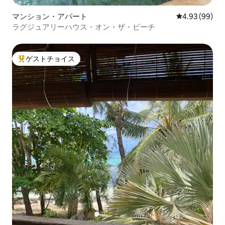
マンション・アパート
レビュー99件
4.93 (99)
ラグジュアリーハウス・オン・ザ・ビーチ
ゲストチョイス
大好評のゲストチョイスです。