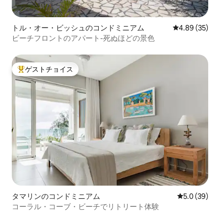
トル・オー・ビッシュのコンドミニアム
レビュー35件
4.89 (35)
ビーチフロントのアパート-死ぬほどの景色
ゲストチョイス
大好評のゲストチョイスです。
タマリンのコンドミニアム
レビュー39
5.0 (39)
コーラル・コーブ・ビーチでリトリート体験