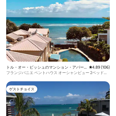
トル・オー・ビッシュのマンション・アパー
レビュー106件
4.89 (106)
ト
フランジパニエ ペントハウス オーシャンビュー 2ベッドル
ーム
ゲストチョイス
ゲストチョイス