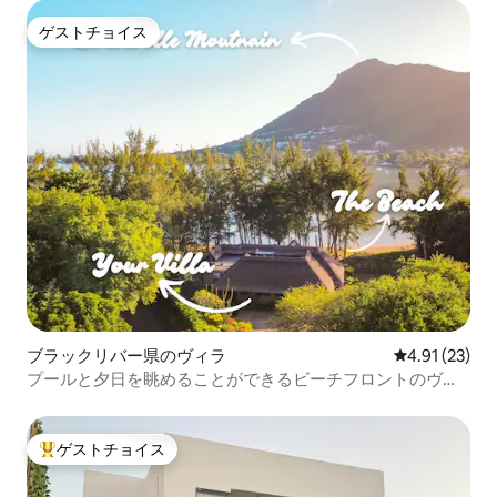
ゲストチョイス
ゲストチョイス
ブラックリバー県のヴィラ
レビュー23件
4.91 (23)
プールと夕日を眺めることができるビーチフロントのヴィ
ラ
ゲストチョイス
大好評のゲストチョイスです。