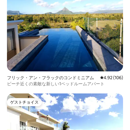
フリック・アン・フラックのコンドミニアム
レビュー106件
4.92 (106)
ビーチ近くの素敵な新しい1ベッドルームアパート
ゲストチョイス
ゲストチョイス