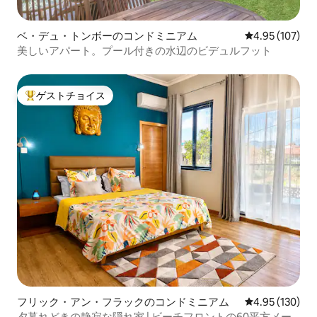
ベ・デュ・トンボーのコンドミニアム
レビュー107件
4.95 (107)
美しいアパート。プール付きの水辺のビデュルフット
ゲストチョイス
大好評のゲストチョイスです。
フリック・アン・フラックのコンドミニアム
レビュー130件
4.95 (130)
夕暮れどきの静寂な隠れ家 | ビーチフロントの60平方メー