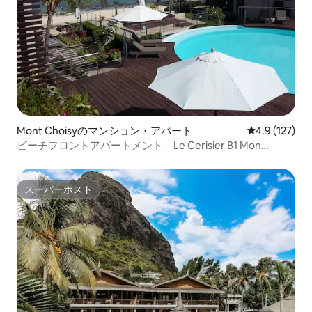
Mont Choisyのマンション・アパート
レビュー127
4.9 (127)
ビーチフロントアパートメント Le Cerisier B1 Mon
Choisy
スーパーホスト
スーパーホスト