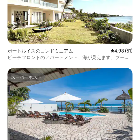
ポートルイスのコンドミニアム
レビュー51件
4.98 (51)
ビーチフロントのアパートメント、海が見えます、プー
ル、バーベキュー、カヤック
スーパーホスト
スーパーホスト