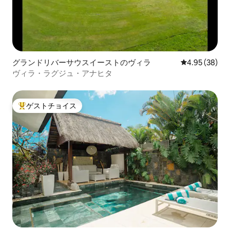
グランドリバーサウスイーストのヴィラ
レビュー38件
4.95 (38)
ヴィラ・ラグジュ・アナヒタ
ゲストチョイス
大好評のゲストチョイスです。