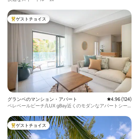
ゲストチョイス
大好評のゲストチョイスです。
グランベのマンション・アパート
レビュー124件
4.96 (124)
ペレベールビーチ/LUX gBay近くのモダンなアパートシー
ビュー
ゲストチョイス
大好評のゲストチョイスです。