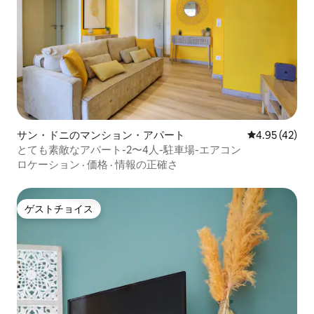
サン・ドニのマンション・アパート
レビュー42件
4.95 (42)
とても素敵なアパート-2〜4人-駐車場-エアコン
ロケーション
·
価格
·
情報の正確さ
ゲストチョイス
ゲストチョイス