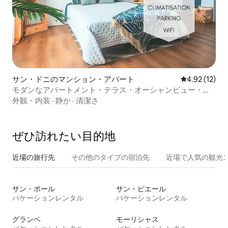
サン・ドニのマンション・アパート
レビュー12件
4.92 (12)
モダンなアパートメント・テラス・オーシャンビュー・Wi-
Fi
外観・内装
·
静か
·
清潔さ
ぜひ訪⁠れ⁠た⁠い目⁠的⁠地
近場の旅行先
その他のタ⁠イ⁠プ⁠の宿⁠泊⁠先
近場で人気の観光
サン・ポール
サン・ピエール
バケーションレンタル
バケーションレンタル
グランベ
モーリシャス