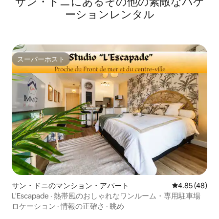
サン・ドニにあるその他の素敵なバケ
ーションレンタル
スーパーホスト
スーパーホスト
サン・ドニのマンション・アパート
レビュー48件
4.85 (48)
L'Escapade · 熱帯風のおしゃれなワンルーム・専用駐車場
ロケーション
·
情報の正確さ
·
眺め