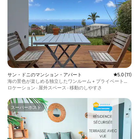
サン・ドニのマンション・アパート
レビュー11
5.0 (11)
海の景色が楽しめる独立したワンルーム + プライベートテ
ラス
ロケーション
·
屋外スペース
·
移動のしやすさ
スーパーホスト
スーパーホスト