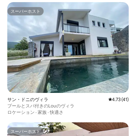
スーパーホスト
スーパーホスト
サン・ドニのヴィラ
レビュー41件
4.73 (41)
プールとスパ付きのLouのヴィラ
ロケーション
·
家族
·
快適さ
スーパーホスト
スーパーホスト