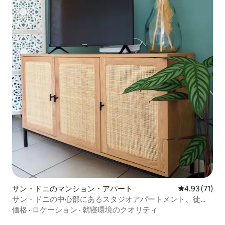
サン・ドニのマンション・アパート
レビュー71件
4.93 (71)
サン・ドニの中心部にあるスタジオアパートメント、徒歩
で行ける - コージー＆クライム
価格
·
ロケーション
·
就寝環境のクオリティ