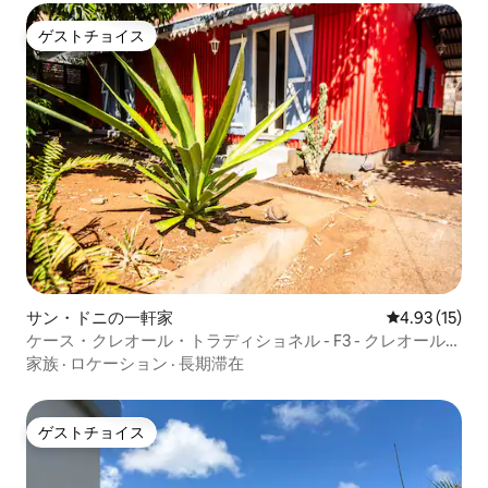
ゲストチョイス
ゲストチョイス
サン・ドニの一軒家
レビュー15件
4.93 (15)
ケース・クレオール・トラディショネル - F3 - クレオールの
伝統
家族
·
ロケーション
·
長期滞在
ゲストチョイス
ゲストチョイス