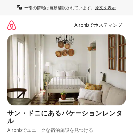
コ
一部の情報は自動翻訳されています。
原文を表示
ン
テ
ン
Airbnbでホスティング
ツ
に
ス
キ
ッ
プ
サン・ドニにあるバケーションレンタ
ル
Airbnbでユニークな宿泊施設を見つける