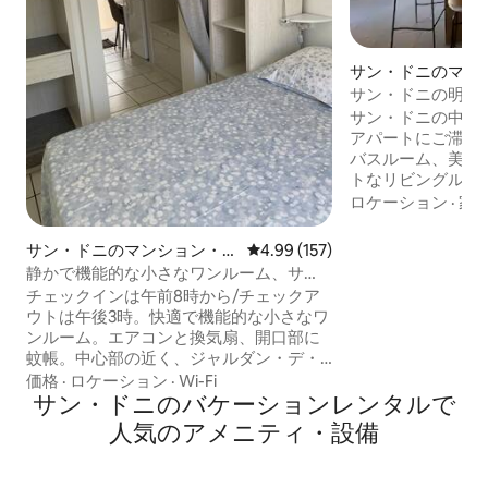
サン・ドニのマン
ート
サン・ドニの明る
サン・ドニの中心
アパートにご滞在
バスルーム、美し
トなリビングルー
力を兼ね備えてい
ロケーション
·
家
内には駐車スペー
区、バラショワ、
サン・ドニのマンション・ア
レビュー157件、5つ星中4.99
4.99 (157)
プ、エンターテイ
パート
静かで機能的な小さなワンルーム、サ
レユニオン島を発
ン・テニス中心部
チェックインは午前8時から/チェックア
発点です。Wi-F
ウトは午後3時。快適で機能的な小さなワ
囲気：ここでは、
ンルーム。エアコンと換気扇、開口部に
ためにすべてが考
蚊帳。中心部の近く、ジャルダン・デ・
レタートの近く。2名様、禁煙。 バス、空
価格
·
ロケーション
·
Wi-Fi
港シャトルバスまで5分。GR-R2
サン・ドニのバケーションレンタルで
Diagonale des fousに最適。テレビベッ
人気のアメニティ・設備
ド、光ファイバーWi-Fi、小さなバスルー
ム、小さな独立したキッチン、洗濯機、
冷蔵庫、IHコンロ、エアフライヤー、電