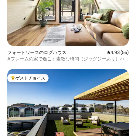
フォートワースのログハウス
レビュー56件
4.93 (56)
Aフレームの家で過ごす素敵な時間（ジャグジーあり）ハ
イキングとストックヤードに近い
ゲストチョイス
大好評のゲストチョイスです。