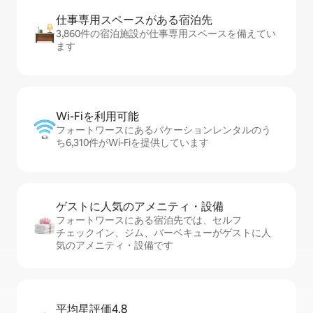
仕事専用ス⁠ペ⁠ー⁠スがあ⁠る宿⁠泊⁠先
3,860件の宿泊施設が仕事専用スペースを備えてい
ます
Wi-Fiを利⁠用⁠可⁠能
フォートワースにあるバケーションレンタルのう
ち6,310件がWi-Fiを提供しています
ゲストに人⁠気⁠のア⁠メ⁠ニ⁠テ⁠ィ・設⁠備
フォートワースにある宿泊先では、セ⁠ル⁠フ
チ⁠ェ⁠ッ⁠ク⁠イ⁠ン、ジム、バーベキューがゲストに人
気のアメニティ・設備です
平均星評価4.8