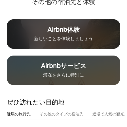
その他の宿⁠泊⁠先と体⁠験
Airbnb体験
新しいことを体験しましょう
Airbnb⁠サ⁠ー⁠ビ⁠ス
滞在をさ⁠ら⁠に特⁠別⁠に
ぜひ訪⁠れ⁠た⁠い目⁠的⁠地
近場の旅行先
その他のタ⁠イ⁠プ⁠の宿⁠泊⁠先
近場で人気の観光