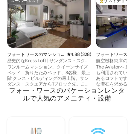
スーパーホスト
ゲストチョイス
スーパーホスト
大好評のゲストチ
フォートワースのマンショ
レビュー328件、5つ星中4.88
4.88 (328)
フォートワースの
ン・アパート
ウス
歴史的なKress Loft | サンダンス・スクエ
航空機格納庫のロフ
ア、フォートワース
で最もクールな滞
ワンルームマンション、クイーンサイズ
The Aviator
ベッド＋折りたたみベッド、3名様、最上
も利用されている
階 クレス・ビルディングの最上階。サン
あるロフトです。
ダンス・スクエアから1ブロック先。この
な滞在を求める方に
フォートワースのバケーションレンタ
ワンルームマンションは、誇大広告では
方メートルのプラ
なく、実際にその素晴らしさを提供しま
広々とした快適な
ルで人気のアメニティ・設備
す。フォートワースのダウンタウンの中
陸を間近で楽しめ
心部に位置し、高さ20フィートのインダ
り、徒歩で食事に
ストリアルスタイルの天井、調理用品が
リーフライトを予
揃ったキッチン、70インチのスマートテ
きます。 広々とした寝室✔5部屋 ✔ オー
レビ、3名様用のお部屋を備えています。
プンコンセプトの
コンベンションセンター、バス・パフォ
（14人用） ✔ 