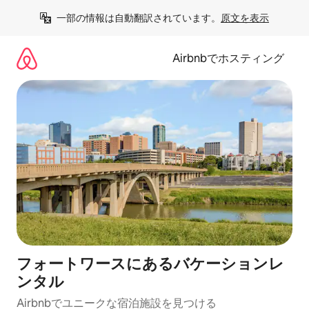
コ
一部の情報は自動翻訳されています。
原文を表示
ン
テ
ン
Airbnbでホスティング
ツ
に
ス
キ
ッ
プ
フォートワースにあるバケーションレ
ンタル
Airbnbでユニークな宿泊施設を見つける