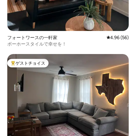
フォートワースの一軒家
レビュー56件
4.96 (56)
ボーホースタイルで幸せを！
ゲストチョイス
大好評のゲストチョイスです。