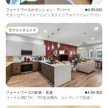
フォートワースのマンション・アパート
レビュー65件
4.95 (65)
モダンな1ベッドルームインダストリアルファームハウス|ダ
ウンタウンFW
ゲストチョイス
大好評のゲストチョイスです。
フォートワースの町家・長屋
レビュー83件
4.99 (83)
コーラル2BD TH： 7ST徒歩圏内、エレガントで快適！