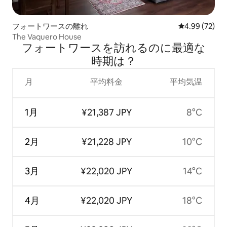
フォートワースの離れ
レビュー72件
4.99 (72)
The Vaquero House
フォートワースを訪⁠れ⁠るの⁠に最⁠適⁠な
時⁠期⁠は⁠？
月
平均料金
平均気温
1月
¥21,387 JPY
8°C
2月
¥21,228 JPY
10°C
3月
¥22,020 JPY
14°C
4月
¥22,020 JPY
18°C