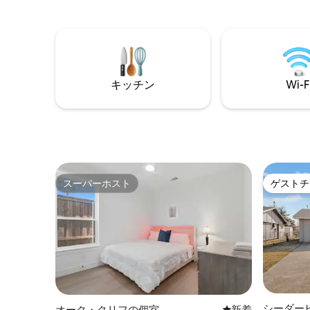
トドック
泳、釣り
キッチン
Wi-F
スーパーホスト
ゲストチ
スーパーホスト
ゲストチ
シーダー
オーク・クリフの個室
新しい宿泊先
新着