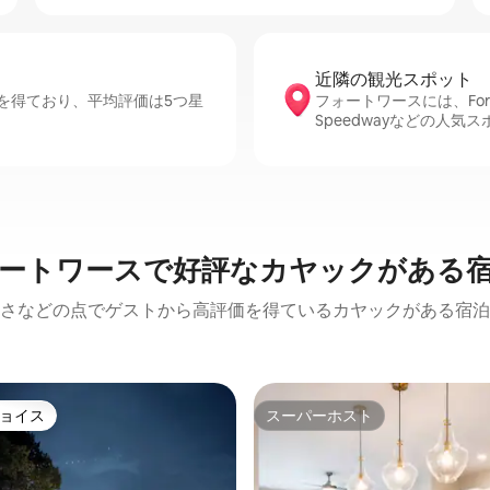
近隣の観光ス⁠ポ⁠ッ⁠ト
を得ており、平均評価は5つ星
フォートワースには、Fort Wor
Speedwayなどの人気
ートワースで好評なカヤックがある
さなどの点でゲストから高評価を得ているカヤックがある宿泊
ョイス
スーパーホスト
ョイス
スーパーホスト