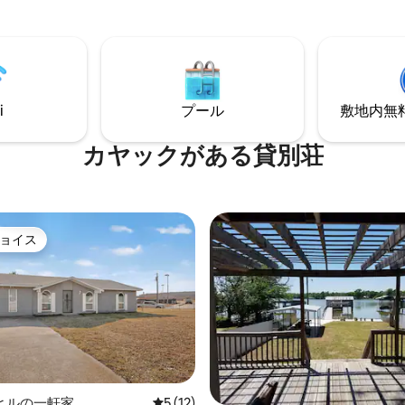
れました。光ファイバーWi-Fi
が見渡せ、湖へのアクセス、水
製氷機を備えたフルキッチン、
が楽しめます。
乾燥機、引き出し式ソファベッ
っています。 プール、ジム、ビリヤード
ラウンジ、ワークハブ、バーベ
リル、景色の良い湖畔をお楽し
い。 トヨタ・ミュージック・ファクトリ
i
プール
敷地内無料駐
ー、レストラン、市場、鉄道の
らしいゴルフコースまで徒歩圏
カヤックがある貸別荘
ョイス
ョイス
ヒルの一軒家
レビュー12件、5つ星中5つ星の平均評価
5 (12)