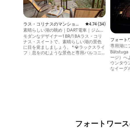
ラス・コリナスのマンショ
レビュー34件、5つ星中
4.74 (34)
ン・アパート
素晴らしい湖の眺め｜DART電車｜ジム＆
プール
モダンなデザイナー1 BR/1 BAラス・コリ
フォート
ナス・スイートで、素晴らしい湖の景色
専用湖に
に目を覚ましましょう。 * 💎ラックスライ
な家
Båtst
フ：息をのむような景色と専用バルコニ
ージ）へ
ーを備えたデザイナースイート。 * 🚉通勤
ウンタウ
に便利：ダラス・フォートワースのどこ
なイーグ
へでも行くことができるDARTオレンジラ
設備の整
インへのステップ * 💪アメニティ・設備：
のある寝
ハイテクジム、プール、会議室、ゲーム
能（ベッ
ルームを24時間年中無休でご利用いただ
6人用の
けます。すべて湖の素晴らしい景色を眺
グルーム
めながらご利用いただけます。 * 💻パワー
ームには
アップ： 1 GBファイバーWi-Fi + 27インチ
ホッケー
モニターを備えた専用ワークスペース。 *
クション
✨お得な情報：5つ星リゾートの特典をお
ームには
手頃価格で体験できます
フォートワース
Bluet
バルコニ