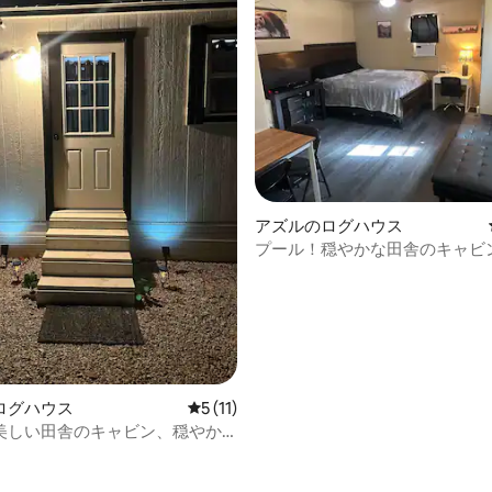
4.86つ星の平均評価
アズルのログハウス
プール！穏やかな田舎のキャビ
食事スポットの近く！
ログハウス
レビュー11件、5つ星中5つ星の平均評価
5 (11)
美しい田舎のキャビン、穏やか
全です！