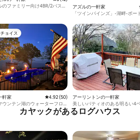
のファミリー向け4BR/2バスル
アズルの一軒家
泊先
「ツインパインズ」-湖畔-ボー
カヤック、カヌー付き
トチョイス
ゲストチョイスです。
星中5つ星の平均評価
一軒家
レビュー50件、5つ星中4.92つ星の平均評価
4.92 (50)
アーリントンの一軒家
マウンテン湖のウォーターフロ
美しいパティオのある明るい4
カヤックがあるログハウス
ケープ（プール付き）
ムのお家。