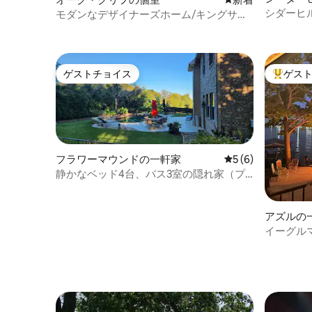
シダーヒル
モダンなデザイナーズホーム/キングサイ
ームの宿
ズベッド付き個室！
ゲストチョイス
ゲス
ゲストチョイス
大好評の
フラワーマウンドの一軒家
レビュー6件、5つ
5 (6)
静かなベッド4台、バス3室の隠れ家（プ
ール付き、湖の景色が見える）
アズルの
イーグル
ントエス