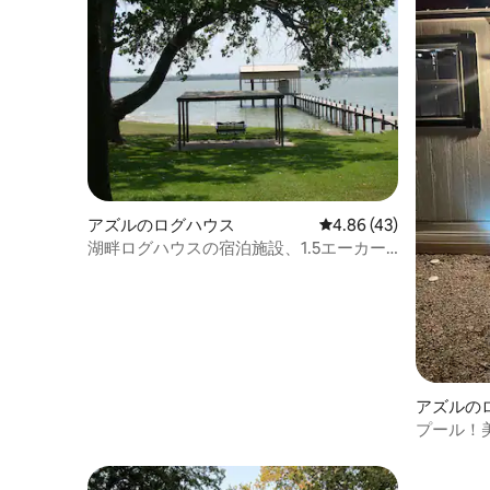
アズルのログハウス
レビュー43件、5つ星中
4.86 (43)
湖畔ログハウスの宿泊施設、1.5エーカー
の森林に囲まれたゲート付きの敷地
アズルの
プール！
です！安