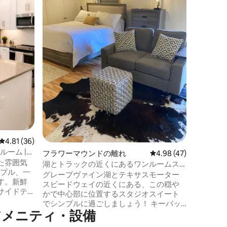
30分の
かな1エ
休息を取
まれたプ
ール、釣
ボード、
ク、そし
を備え、
いただけます。 朝はド
美しい湖
ルサイド
ク、パド
リラック
レビュー36件、5つ星中4.81つ星の平均評価
4.81 (36)
ーム |
フラワーマウンドの離れ
レビュー47件、5つ星
4.98 (47)
空港
た雰囲気
湖とトラックの近くにあるワンルームス
ップル、一
イート
グレープヴァイン湖とテキサスモーター
す。新鮮
スピードウェイの近くにある、この穏や
サイドテ
かで中心部に位置するスタジオスイート
ウェルカ
でシンプルに過ごしましょう！ キーパッ
ッド、
アメニティ・設備
ドで入る独立した入り口の裏にあるハウ
近改装さ
ススタジオには、簡易キッチン、専用バ