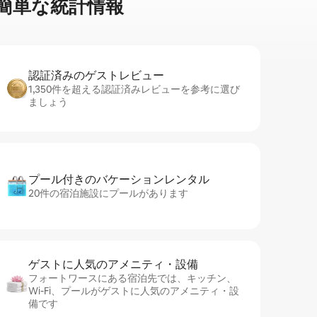
⁠単⁠な統⁠計⁠情⁠報
認証済みのゲ⁠ス⁠ト⁠レ⁠ビ⁠ュ⁠ー
1,350件を超える認証済みレビューを参考に選び
ましょう
プール付きのバ⁠ケ⁠ー⁠シ⁠ョ⁠ンレ⁠ン⁠タ⁠ル
20件の宿泊施設にプールがあります
ゲストに人⁠気⁠のア⁠メ⁠ニ⁠テ⁠ィ・設⁠備
フォートワースにある宿泊先では、キッチン、
Wi-Fi、プールがゲストに人気のアメニティ・設
備です