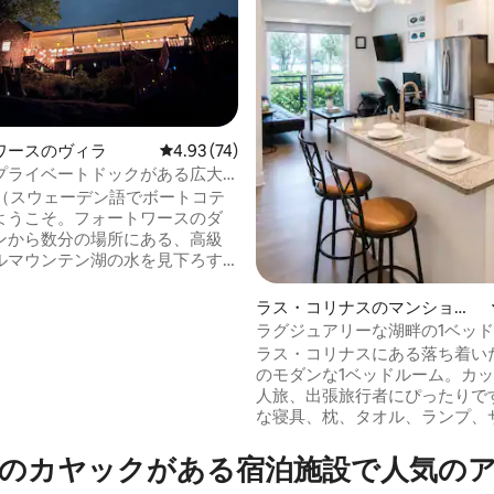
4.74つ星の平均評価
ワースのヴィラ
レビュー74件、5つ星中4.93つ星の平均評価
4.93 (74)
プライベートドックがある広大
uga（スウェーデン語でボートコテ
ようこそ。フォートワースのダ
ンから数分の場所にある、高級
ルマウンテン湖の水を見下ろす
った湖の家です。大きなロフト
室4室で、14名様が簡単に宿泊可
ラス・コリナスのマンショ
ド7台）。イートインキッチン、
ン・アパート
ラグジュアリーな湖畔の1ベッドル
朝食テーブル、8人用のダイニン
光ファイバー • プール • ジム • 
ラス・コリナスにある落ち着い
があります。ロフトのゲームル
のモダンな1ベッドルーム。カ
、ミニバスケットボール、エア
人旅、出張旅行者にぴったりで
、アーケードゲーム、プロジェ
な寝具、枕、タオル、ランプ、
テレビがあります。リビングル
ーブル、食器、心地よい毛布、
スマートテレビ、ステレオ、
ムバスケット、エスプレッソポ
のカヤックがある宿泊施設で人気の
oothスピーカーがあります。大きな
水、スマートロックを備え、最
ーからは、湖にあるプライベー