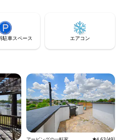
、給水器・
スルーム、スマートテレビが備わってい
洗濯機・
ます。 この田舎風のスタジオから、グレ
ドが備わ
ープヴァイン湖、テキサスモータースピ
ードウェイ、またはロアノークやフラワ
キューグ
ーマウンド周辺のその他の地元の観光ス
みくださ
ポットやレストランを訪れましょう！ 湖
⁠車ス⁠ペ⁠ー⁠ス
エアコン
でカヤックに乗ったり、BBQ/座席を備え
駅、素晴
た庭で静かな夜を楽しむことができま
内。
す。 専用駐車スペース。洗濯機・乾燥機
あり。
アービングの一軒家
レビュー49件、5つ星
4.63 (49)