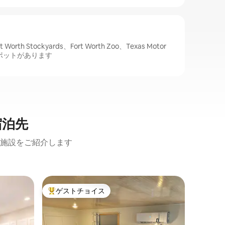
th Stockyards、Fort Worth Zoo、Texas Motor
スポットがあります
宿泊先
施設をご紹介します
フォート
ゲストチョイス
ゲス
大好評のゲストチョイスです。
大好評
湖畔/ボ
ス・スト
フォート
他の人気