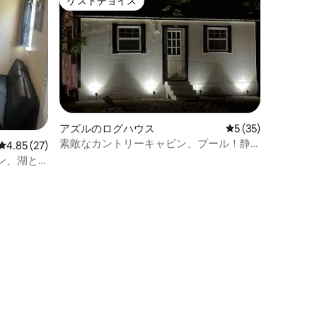
ゲストチョイス
ゲストチョイス
アズルのログハウス
レビュー35件、5
5 (35)
素敵なカントリーキャビン、プール！静
レビュー27件、5つ星中4.85つ星の平均評価
4.85 (27)
かで、すべての場所の近く！
ン、湖と