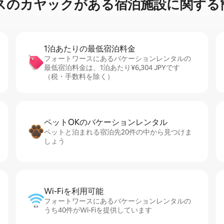
ヤ⁠ッ⁠ク⁠が⁠あ⁠る宿⁠泊⁠施⁠設⁠に関⁠す⁠る簡
1泊あたりの最⁠低⁠宿⁠泊⁠料⁠金
フォートワースにあるバケーションレンタルの
最低宿泊料金は、1泊あたり¥6,304 JPYです
（税・手数料を除く）
ペットOKのバ⁠ケ⁠ー⁠シ⁠ョ⁠ンレ⁠ン⁠タ⁠ル
ペットと泊まれる宿泊先20件の中から見つけま
しょう
Wi-Fiを利⁠用⁠可⁠能
フォートワースにあるバケーションレンタルの
うち40件がWi-Fiを提供しています