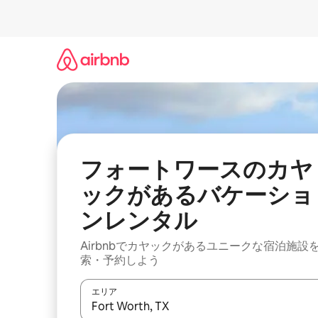
コ
ン
テ
ン
ツ
に
ス
キ
ッ
プ
フォートワースのカヤ
ックがあるバケーショ
ンレンタル
Airbnbでカヤックがあるユニークな宿泊施設
索・予約しよう
エリア
検索結果が表示されたら、上下の矢印キーを使っ