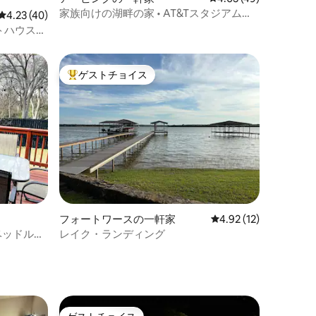
家族向けの湖畔の家 • AT&Tスタジアムま
レビュー40件、5つ星中4.23つ星の平均評価
4.23 (40)
で15分
トハウス、
ゲストチョイス
大好評のゲストチョイスです。
フォートワースの一軒家
レビュー12件、5つ星
4.92 (12)
ベッドルー
レイク・ランディング