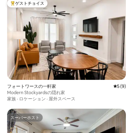
ゲストチョイス
大好評のゲストチョイスです。
フォートワースの一軒家
レビュー
5 (9)
Modern Stockyardsの隠れ家
家族
·
ロケーション
·
屋外スペース
スーパーホスト
スーパーホスト