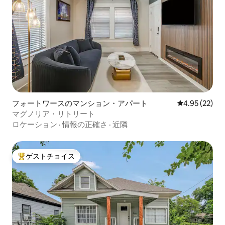
フォートワースのマンション・アパート
レビュー22件
4.95 (22)
マグノリア・リトリート
ロケーション
·
情報の正確さ
·
近隣
ゲストチョイス
大好評のゲストチョイスです。