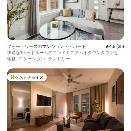
フォートワースのマンション・アパート
レビュー25
4.8 (25)
快適な1ベッドルームのコンドミニアム｜ダウンタウンとス
トックヤードまで数分
価格
·
ロケーション
·
ランドリー
ゲストチョイス
大好評のゲストチョイスです。