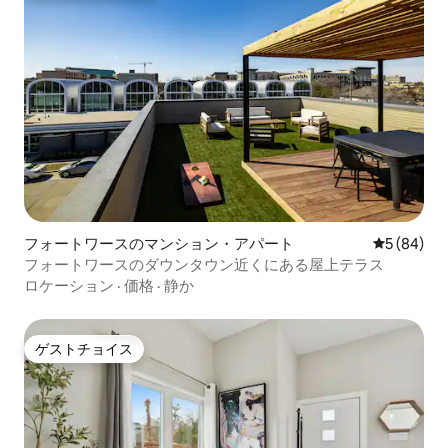
フォートワースのマンション・アパート
レビュー8
5 (84)
フォートワースのダウンタウン近くにある屋上テラス
ロケーション
·
価格
·
静か
ゲストチョイス
ゲストチョイス