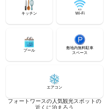
Globe Life Field all within a quick 20-
ーマンス・ホール
minutes.
ンまで徒歩で行け
ケーションにある
キッチン
Wi-Fi
デザインされたお
敷地内無料駐⁠車
プール
ス⁠ペ⁠ー⁠ス
エアコン
フォートワースの人気観光スポットの
近くに泊まろう