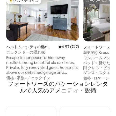
ゲストチョイス
スーパーホスト
大好評のゲストチョイスです。
スーパーホスト
ハルトム・シティの離れ
レビュー747件、5つ星中4.97
4.97 (747)
フォートワースの
ン・アパート
ロックンドーの隠れ家
歴史的なKress L
ア、フォートワー
Escape to our peaceful hideaway
ワンルームマンシ
nestled among beautiful old oak trees.
ベッド＋折りたた
Private, fully renovated guest house sits
階 クレス・ビル
above our detached garage on a
ダンス・スクエア
spacious property, offering a quiet and
ワンルームマンシ
価格
·
家族
·
チェックイン
価格
·
ロケーショ
relaxing retreat with plenty of outdoor
フォートワースのバケーションレンタ
なく、実際にその
space to enjoy. Perfect for families,
す。フォートワー
ルで人気のアメニティ・設備
couples, or small groups, the home
心部に位置し、高
comfortably accommodates up to 6
ストリアルスタイ
guests. Best of all, centrally located, 5
揃ったキッチン、
mins Downtown, 10 to Stockyards, 15 to
レビ、3名様用の
Dickies. DFW Airport, AT&T Stadium,
コンベンションセ