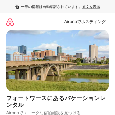
コ
一部の情報は自動翻訳されています。
原文を表示
ン
テ
ン
Airbnbでホスティング
ツ
に
ス
キ
ッ
プ
フォートワースにあるバケーションレ
ンタル
Airbnbでユニークな宿泊施設を見つける