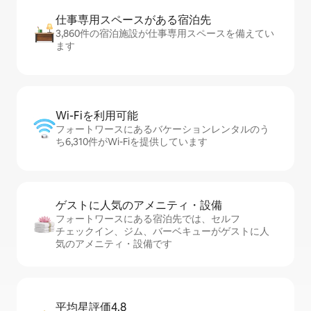
仕事専用ス⁠ペ⁠ー⁠スがあ⁠る宿⁠泊⁠先
3,860件の宿泊施設が仕事専用スペースを備えてい
ます
Wi-Fiを利⁠用⁠可⁠能
フォートワースにあるバケーションレンタルのう
ち6,310件がWi-Fiを提供しています
ゲストに人⁠気⁠のア⁠メ⁠ニ⁠テ⁠ィ・設⁠備
フォートワースにある宿泊先では、セ⁠ル⁠フ
チ⁠ェ⁠ッ⁠ク⁠イ⁠ン、ジム、バーベキューがゲストに人
気のアメニティ・設備です
平均星評価4.8