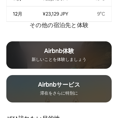
12月
¥23,129 JPY
9°C
その他の宿⁠泊⁠先と体⁠験
Airbnb体験
新しいことを体験しましょう
Airbnb⁠サ⁠ー⁠ビ⁠ス
滞在をさ⁠ら⁠に特⁠別⁠に