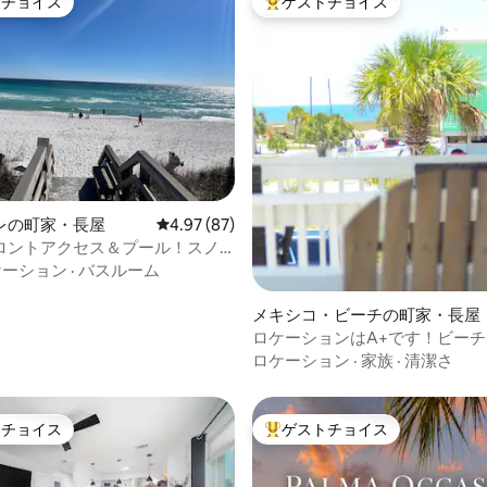
トチョイス
ゲストチョイス
ゲストチョイスです。
大好評のゲストチョイスです。
つ星中5つ星の平均評価
レの町家・長屋
レビュー87件、5つ星中4.97つ星の平均評価
4.97 (87)
ロントアクセス＆プール！スノ
大歓迎！
ケーション
·
バスルーム
メキシコ・ビーチの町家・長屋
ロケーションはA+です！ビー
圏内です。高速道路を渡る必要
ロケーション
·
家族
·
清潔さ
せん！
トチョイス
ゲストチョイス
ゲストチョイスです。
大好評のゲストチョイスです。