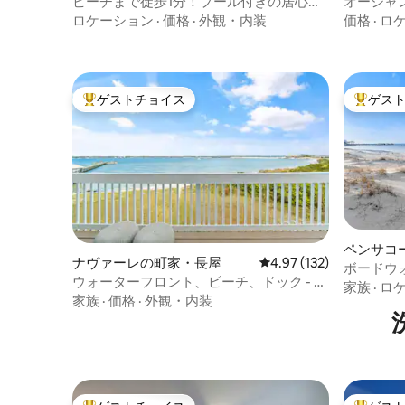
ビーチまで徒歩1分！プール付きの居心地
オーシャン
の良い家（サイドB）
ナス$150
ロケーション
·
価格
·
外観・内装
価格
·
ロ
ゲストチョイス
ゲス
大好評のゲストチョイスです。
大好評の
ペンサコ
ナヴァーレの町家・長屋
レビュー132件、5つ星
4.97 (132)
屋
ボードウ
ウォーターフロント、ビーチ、ドック - 塩
どきの交
家族
·
ロ
辛い空気を吸いながらのリトリート！
家族
·
価格
·
外観・内装