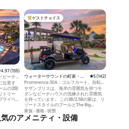
パナマシ
ゲストチョイス
ゲス
大好評のゲストチョイスです。
大好評
ファミリ
チまで徒
プライベ
ッドルー
湾で最も
は広々と
ーブル、
価格
·
ロ
す。2階
ム、組み
ベッドの
レビュー155件、5つ星中4.97つ星の平均評価
4.97 (155)
ります。
ウォーターサウンドの町家・長
レビュー142件、5
5 (142)
／ビーチ
るマスタ
屋
台
バスルー
Prominence 30A：ゴルフカート、自転
に位置す
別のゲス
車、プール
ームの2階
サザンブリスは、海岸の雰囲気を持つモ
人数の家
リトリー
ダンなビーチハウスの洗練された雰囲気
ウスを借
プライベ
を持っています。 この3B/2.5Bの家は、リ
せくださ
目を覚ま
ゾートスタイルのプールとThe Big
とができ
Chill（別名The Hub）まで徒歩ですぐで、
家族
·
価格
·
状態
利な立地
設で人気のアメニティ・設備
レストラン、ショップ、ショー、ムービ
は豪華な
ーナイト、コンサートを楽しむことがで
おり、設
きます。 ゴルフカートや自転車を使って