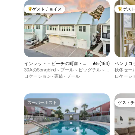
ゲストチョイス
ゲス
大好評のゲストチョイスです。
大好評の
インレット・ビーチの町家・長
レビュー164件、5
5 (164)
ペンサコ
屋
30AのSongbird～プール～ビッグチル～
秋冬セー
プロミネンス
•プール•
ロケーション
·
家族
·
プール
ロケーシ
スーパーホスト
ゲストチ
スーパーホスト
ゲストチ