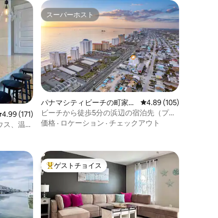
スーパーホスト
スーパーホスト
パナマシティビーチの町家・
レビュー105件、5つ星
4.89 (105)
長屋
ビーチから徒歩5分の浜辺の宿泊先（プー
レビュー171件、5つ星中4.99つ星の平均評価
4.99 (171)
ル付き）
価格
·
ロケーション
·
チェックアウト
ウス、温水
ゲストチョイス
大好評のゲストチョイスです。