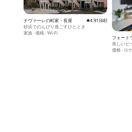
ナヴァーレの町家・長屋
レビュー68件、5つ星中
4.91 (68)
砂浜でのんびり過ごすひととき
家族
·
価格
·
Wi-Fi
フォート
町家・長
美しいビ
価格
·
ロ