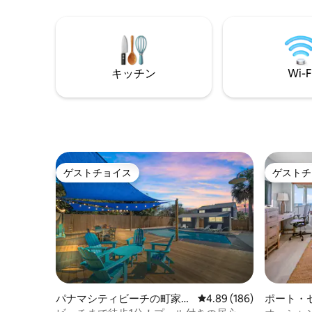
ます。こ
ードのショップやレストランへの簡単な
合施設は、
アクセスなど、リゾートのアメニティを
を施した
お楽しみください。 サンデスティン®の完
ちらの宿
璧な休暇を今すぐ予約しましょう！ 🌴✨
Ashley
ました。
キッチン
Wi-F
ゲストチョイス
ゲストチ
ゲストチョイス
ゲストチ
パナマシティビーチの町家・
レビュー186件、5つ星
4.89 (186)
ポート・
長屋
家・長屋