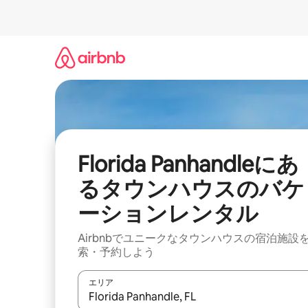
コ
ン
テ
ン
ツ
に
ス
キ
ッ
プ
Florida Panhandleにあ
るタウンハウスのバケ
ーションレンタル
Airbnbでユニークなタウンハウスの宿泊施設
索・予約しよう
エリア
検索結果が表示されたら、上下の矢印キーを使っ