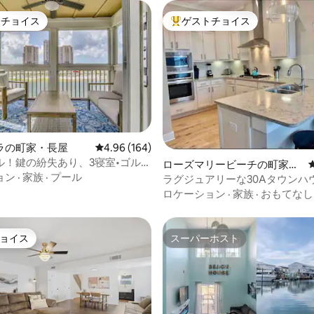
トチョイス
ゲストチョイス
ゲストチョイスです。
大好評のゲストチョイスです。
つ星中5つ星の平均評価
ラの町家・長屋
レビュー164件、5つ星中4.96つ星の平均評価
4.96 (164)
ル！鍵の紛失あり、3寝室•ゴルフ
ローズマリービーチの町家・
ビーチ
ョン
·
家族
·
プール
長屋
ラグジュアリーな30Aタウンハ
プール、CART、ビーチ、食事
ロケーション
·
家族
·
おもてなし
ョイス
スーパーホスト
ョイス
スーパーホスト