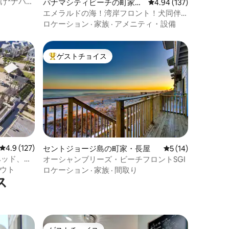
け*ナバレ
パナマシティビーチの町家・
レビュー137件、5つ星
4.94 (137)
長屋
エメラルドの海！湾岸フロント！犬同伴
OK！
ロケーション
·
家族
·
アメニティ・設備
ゲストチョイス
大好評のゲストチョイスです。
レビュー127件、5つ星中4.9つ星の平均評価
4.9 (127)
セントジョージ島の町家・長屋
レビュー14件、5
5 (14)
ベッド、ビ
オーシャンブリーズ・ビーチフロントSGI
ウト
ロケーション
·
家族
·
間取り
ス