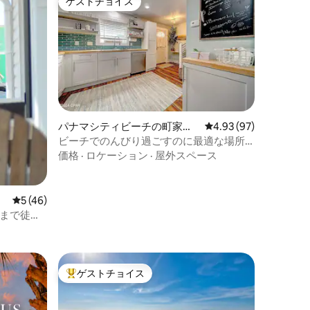
ゲストチョイス
ゲストチョイス
パナマシティビーチの町家・
レビュー97件、5つ星
4.93 (97)
長屋
ビーチでのんびり過ごすのに最適な場所
です！ビーチまで徒歩2分です！
価格
·
ロケーション
·
屋外スペース
レビュー46件、5つ星中5つ星の平均評価
5 (46)
チまで徒歩
はありま
ゲストチョイス
大好評のゲストチョイスです。