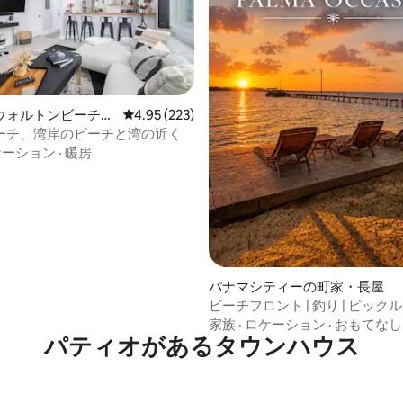
4.91つ星の平均評価
ウォルトンビーチの
レビュー223件、5つ星中4.95つ星の平均評価
4.95 (223)
屋
ーチ、湾岸のビーチと湾の近く
ケーション
·
暖房
パナマシティーの町家・長屋
ビーチフロント | 釣り | ピックル
焚き火台
家族
·
ロケーション
·
おもてなし
パティオがあるタウンハウス