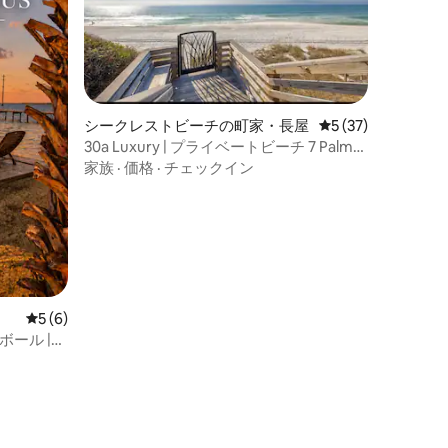
シークレストビーチの町家・長屋
レビュー37件、5
5 (37)
30a Luxury | プライベートビーチ 7 Palms
Pelican Circle
家族
·
価格
·
チェックイン
レビュー6件、5つ星中5つ星の平均評価
5 (6)
ボール |