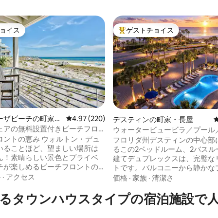
ョイス
ゲストチョイス
ョイス
大好評のゲストチョイスです。
中4.89つ星の平均評価
ーザビーチの町家・
レビュー220件、5つ星中4.97つ星の平均評価
4.97 (220)
デスティンの町家・長屋
ェアの無料設置付きビーチフロ
ウォータービュービラ／プール
ウンハウス
まで3分／キングサイズベッド2
恵み ウォルトン・デュ
フロリダ州デスティンの中心部
いることほど、望ましい場所は
るこの2ベッドルーム、2バスル
ん！素晴らしい景色とプライベ
建てデュプレックスは、完璧な
チが楽しめるビーチフロントの
トです。バルコニーから静かな
ウスをお探しなら、ウォルト
ートレイクビューを眺めながら
格
·
アクセス
価格
·
家族
·
清潔さ
ーンズの中心部にあるこちらの
し、手つかずの自然を感じるこ
以上の場所はありません。
る白い砂浜にすぐそばにある便
andleにあるタウンハウスタイプの宿泊施
ront Blessingは、ディア・レイク
をお楽しみください。各寝室に
の隣にある静かな袋小路にあり
キングサイズベッドが備わって