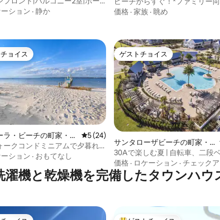
フロント|バルコニー2室|ボー
ビーチからすぐ！*ファミリー向
/日|犬同伴OK
ビーチ
ケーション
·
静か
価格
·
家族
·
眺め
トチョイス
ゲストチョイス
ゲストチョイスです。
ゲストチョイス
ーラ・ビーチの町家・長
レビュー24件、5つ星中5つ星の平均評価
5 (24)
サンタローザビーチの町家・
中4.97つ星の平均評価
ォークコンドミニアムで夕暮れ
長屋
30Aで楽しむ夏 | 自転車、二段
流会
ケーション
·
おもてなし
ーチで過ごす日
価格
·
ロケーション
·
チェックア
洗濯機と乾燥機を完備したタウンハウ