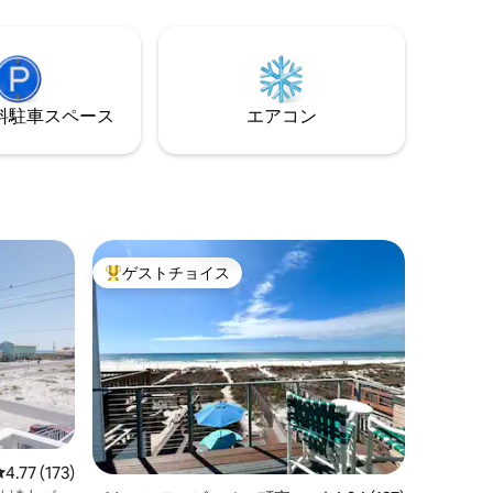
理ができ
ビーチまで数分で行けるのも、さらなる
ばでくつ
特典です！ この素晴らしい家は、バケー
オで静か
ションのニーズを満たすことを保証しま
海辺の魅
す。 設備の整ったキッチン、新しい家具/
たこのヴ
インテリア、快適なベッド、ビーチ用
⁠車ス⁠ペ⁠ー⁠ス
エアコン
過ごしく
具、洗濯機/乾燥機をお楽しみください！
ゲストチョイス
大好評のゲストチョイスです。
レビュー173件、5つ星中4.77つ星の平均評価
4.77 (173)