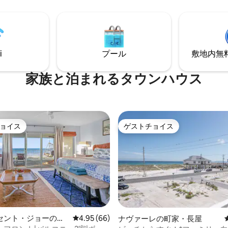
の17棟のタウンハウスからなる複
備の整ったキッチンでは楽々料
2021年に新しい塗装と手すり
ます。コミュニティプールのそ
外観の改修を完了しました。こ
ろいだり、プライベートパティ
泊施設は、有名なデザイナー、
な夜を楽しんだりしましょう。
 Gilbreath氏によって全面改装され
力と現代的な快適さを兼ね備え
i
プール
敷地内無料駐
ィラで、忘れられない休暇をお
ださい。
家族と泊まれるタウンハウス
ョイス
ゲストチョイス
ョイス
ゲストチョイス
中4.89つ星の平均評価
セント・ジョーの町
レビュー66件、5つ星中4.95つ星の平均評価
4.95 (66)
ナヴァーレの町家・長屋