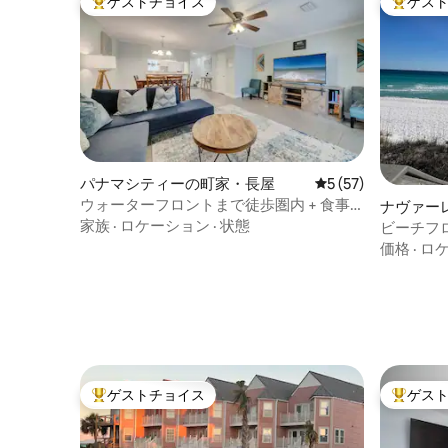
ゲストチョイス
ゲス
大好評のゲストチョイスです。
大好評の
パナマシティーの町家・長屋
レビュー57件、5
5 (57)
ウォーターフロントまで徒歩圏内 + 食事
ナヴァー
付き - PCB近くの海岸沿いの宿泊先
家族
·
ロケーション
·
状態
ビーチフ
ーバード
価格
·
ロ
ゲストチョイス
ゲス
大好評のゲストチョイスです。
大好評の