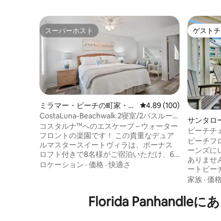
スーパーホスト
ゲストチ
スーパーホスト
ゲストチ
ミラマー・ビーチの町家・長
レビュー100件、5つ星
4.89 (100)
屋
CostaLuna-Beachwalk 2寝室/2バスルー
サンタロ
ム/ロフト - ビーチまで車で！
コスタルナ™へのエスケープ – ウォーター
長屋
ビーチチ
フロントの楽園です！ この貴重なデュア
ントのタ
ビーチフロントの
ルマスタースイートヴィラは、ボーナス
ーンズに
ロフト付きで8名様がご宿泊いただけ、6
ありませ
席のクラブカーゴルフカートが含まれて
ロケーション
·
価格
·
快適さ
ートビー
います。 Sandestin ® Beachwalk Villasに
タウンハ
家族
·
価
あり、コミュニティで最も広々としたレ
ン・デュ
イアウトの1つをお楽しみいただけます。
ユニット
Florida Panh
ビーチまでゴルフカートですぐ、または
Beachf
徒歩5分です。 専用ビーチ、プール、ス
州立公園
パ、ゴルフ、テニス、グランドブールバ