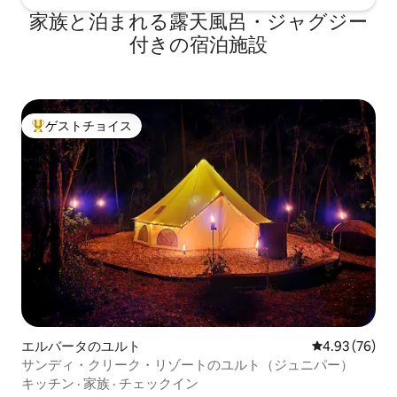
家族と泊まれる露天風呂・ジャグジー
付きの宿泊施設
ゲストチョイス
大好評のゲストチョイスです。
エルバータのユルト
レビュー76件
4.93 (76)
サンディ・クリーク・リゾートのユルト（ジュニパー）
キッチン
·
家族
·
チェックイン