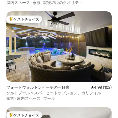
ト、6分
屋内スペース
·
家族
·
就寝環境のクオリティ
ゲストチョイス
大好評のゲストチョイスです。
フォートウォルトンビーチの一軒家
レビュー102件
4.99 (102)
ソルトプール＆スパ、ヒートオプション、カリフォルニア
キングサイズベッド、ビーチまで4分
家族
·
屋内スペース
·
プール
ゲストチョイス
大好評のゲストチョイスです。