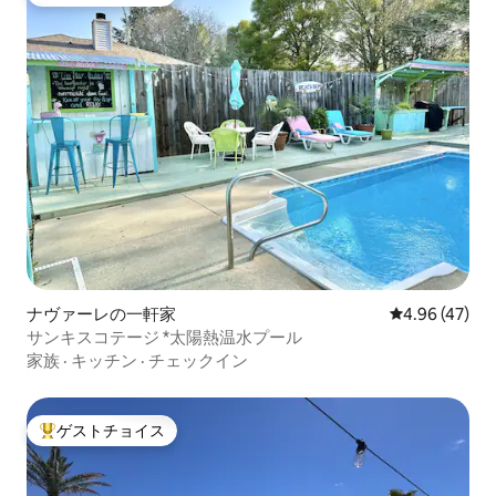
大好評のゲストチョイスです。
ナヴァーレの一軒家
レビュー47件
4.96 (47)
サンキスコテージ *太陽熱温水プール
家族
·
キッチン
·
チェックイン
ゲストチョイス
大好評のゲストチョイスです。