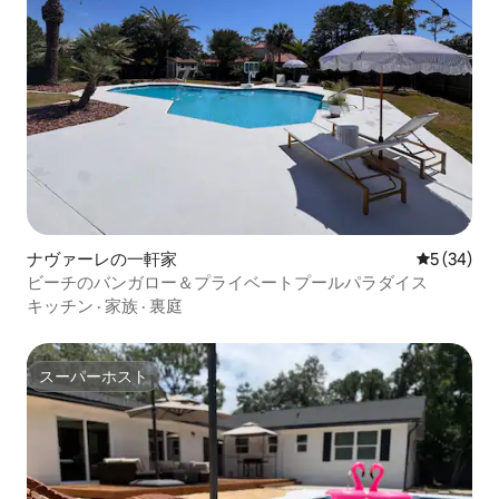
ナヴァーレの一軒家
レビュー3
5 (34)
ビーチのバンガロー＆プライベートプールパラダイス
キッチン
·
家族
·
裏庭
スーパーホスト
スーパーホスト