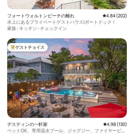
フォートウォルトンビーチの離れ
レビュー202件
4.84 (202)
水上にあるプライベートゲストハウス|ボートドック！
家族
·
キッチン
·
チェックイン
ゲストチョイス
大好評のゲストチョイスです。
デスティンの一軒家
レビュー130件
4.98 (130)
ペットOK、専用温水プール、ジャグジー、ファイヤーピッ