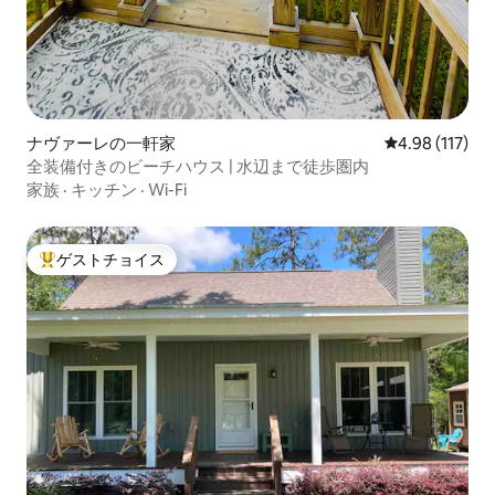
ナヴァーレの一軒家
レビュー117件
4.98 (117)
全装備付きのビーチハウス | 水辺まで徒歩圏内
家族
·
キッチン
·
Wi-Fi
ゲストチョイス
大好評のゲストチョイスです。