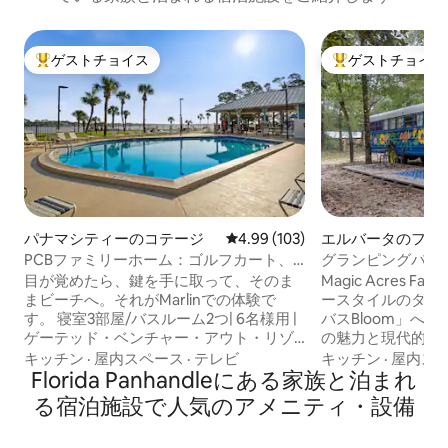
ゲストチョイス
ゲストチョイス
大好評のゲストチョイスです。
大好評のゲストチ
パナマシティーのコテージ
レビュー103件、5つ星中4.99
4.99 (103)
エルバータのファ
イ
PCBファミリーホーム：ゴルフカート、
グランピングバス
プール、ビーチ
目が覚めたら、鍵を手に取って、そのま
Magic Acres 
まビーチへ。それがMarlinでの体験で
ースタイルのタイ
す。 寝室3部屋/バスルーム2つ| 6名様用 |
バスBloom」へ
ゲーテッド・ベンチャー・アウト・リゾ
の魅力と現代的な
ート、パナマシティビーチ 🛺ゴルフカー
です。 このユニークな宿泊先は、半径
キッチン
·
屋内スペース
·
テレビ
キッチン
·
屋内ス
ト付き — デポジットなし 🏖️ 共用ビーチ
Florida Panhandleにある家族と泊まれ
480キロ圏内で唯
へのアクセス（Venture Outのゲスト専
ゴリの宿泊施設は、
る宿泊施設で人気のアメニティ・設備
用アクセス） 🏊 リゾートプール2つ 🌿 セ
Airbnbに掲載
ント・アンドリュース州立公園から数歩
です。 専用バスルームをご利用いただけ