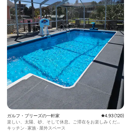
ガルフ・ブリーズの一軒家
レビュー120件
4.93 (120)
楽しい、太陽、砂、そして休息。ご滞在をお楽しみくださ
い。
キッチン
·
家族
·
屋外スペース