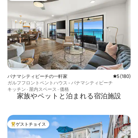
パナマシティビーチの一軒家
レビュー18
5 (180)
ガルフフロントペントハウス - パナマシティビーチ
キッチン
·
屋内スペース
·
価格
家族やペットと泊まれる宿泊施設
ゲストチョイス
大好評のゲストチョイスです。