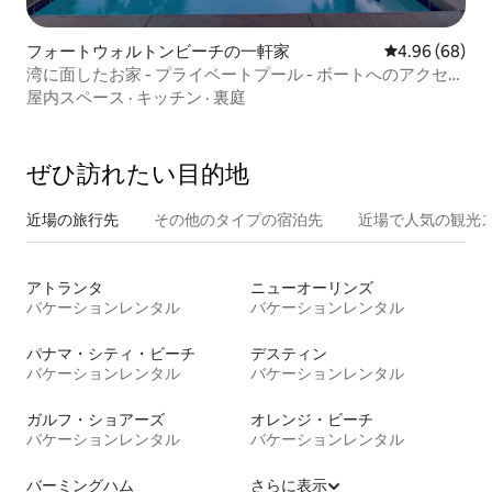
フォートウォルトンビーチの一軒家
レビュー68件
4.96 (68)
湾に面したお家 - プライベートプール - ボートへのアクセス
- カヤック - 魚釣り！
屋内スペース
·
キッチン
·
裏庭
ぜひ訪⁠れ⁠た⁠い目⁠的⁠地
近場の旅行先
その他のタ⁠イ⁠プ⁠の宿⁠泊⁠先
近場で人気の観光
アトランタ
ニューオーリンズ
バケーションレンタル
バケーションレンタル
パナマ・シティ・ビーチ
デスティン
バケーションレンタル
バケーションレンタル
ガルフ・ショアーズ
オレンジ・ビーチ
バケーションレンタル
バケーションレンタル
バーミングハム
さらに表示