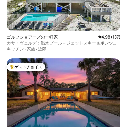
ゴルフショアーズの一軒家
レビュー137件
4.98 (137)
カサ・ヴェルデ：温水プール＋ジェットスキー＆ポンツー
ンのレンタル
キッチン
·
家族
·
近隣
ゲストチョイス
大好評のゲストチョイスです。