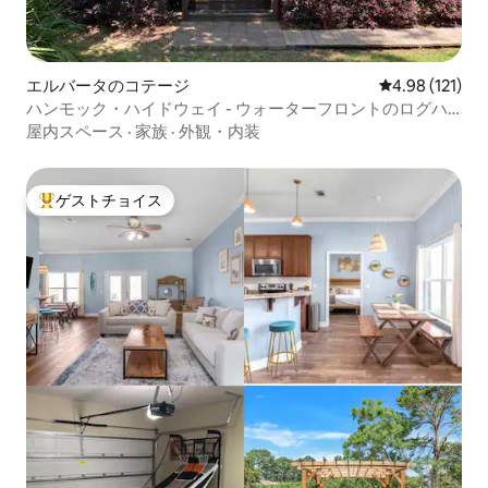
エルバータのコテージ
レビュー121件
4.98 (121)
ハンモック・ハイドウェイ - ウォーターフロントのログハ
ウス
屋内スペース
·
家族
·
外観・内装
ゲストチョイス
大好評のゲストチョイスです。