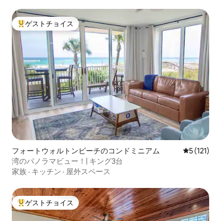
ゲストチョイス
大好評のゲストチョイスです。
フォートウォルトンビーチのコンドミニアム
レビュー1
5 (121)
湾のパノラマビュー！| キング3台
家族
·
キッチン
·
屋外スペース
ゲストチョイス
大好評のゲストチョイスです。