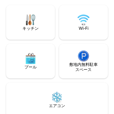
📶 高速Wi-Fi 🔒 24時間対応のゲートセキュ
ます。さらに、星
リティ 予約前にご注意ください： 管理組
や泡風呂をお楽し
合（HOA）への料金の支払いが必要（ゲ
地のよい座席エリ
ストが管理組合（HOA）に直接支払う）
り、巨大な樫の木
車両パス用の有効なメールアドレス 最大2
ピットの周りに集
台の車両。オートバイは車両としてカウ
ーなヤギやミニロ
キッチン
Wi-Fi
ントされます。
場をさらに魅力的
敷地内無料駐⁠車
プール
ス⁠ペ⁠ー⁠ス
エアコン