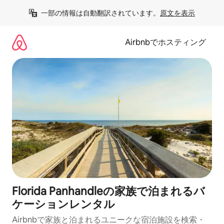
コ
一部の情報は自動翻訳されています。
原文を表示
ン
テ
ン
Airbnbでホスティング
ツ
に
ス
キ
ッ
プ
Florida Panhandleの家族で泊まれるバ
ケーションレンタル
Airbnbで家族と泊まれるユニークな宿泊施設を検索・