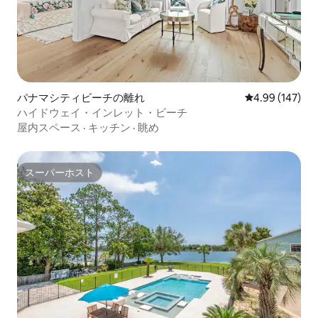
パナマシティビーチの離れ
レビュー147件
4.99 (147)
ハイドウェイ・インレット・ビーチ
屋内スペース
·
キッチン
·
眺め
スーパーホスト
スーパーホスト