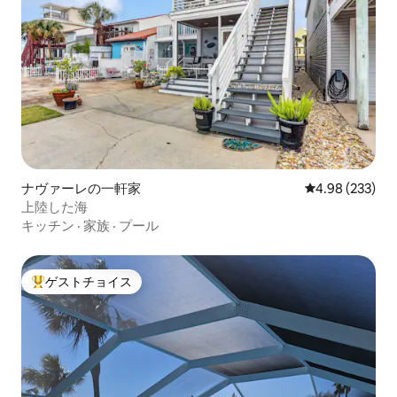
ナヴァーレの一軒家
レビュー233件
4.98 (233)
上陸した海
キッチン
·
家族
·
プール
ゲストチョイス
大好評のゲストチョイスです。