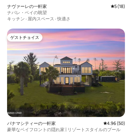
ナヴァーレの一軒家
レビュー1
5 (18)
ナバレ・ベイの眺望
キッチン
·
屋内スペース
·
快適さ
ゲストチョイス
ゲストチョイス
パナマシティーの一軒家
レビュー50件
4.96 (50)
豪華なベイフロントの隠れ家 | リゾートスタイルのプール