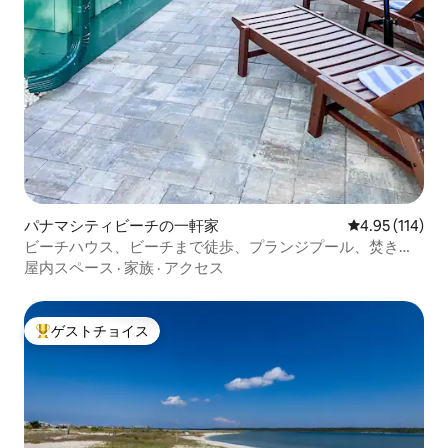
パナマシティビーチの一軒家
レビュー114件
4.95 (114)
ビーチハウス、ビーチまで徒歩、プランジプール、焚き火
台
屋内スペース
·
家族
·
アクセス
ゲストチョイス
大好評のゲストチョイスです。