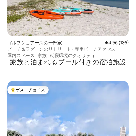
ゴルフショアーズの一軒家
レビュー136件
4.96 (136)
ビーチ＆ラグーンのリトリート - 専用ビーチアクセス
屋内スペース
·
家族
·
就寝環境のクオリティ
家族と泊まれるプール付きの宿泊施設
ゲストチョイス
大好評のゲストチョイスです。