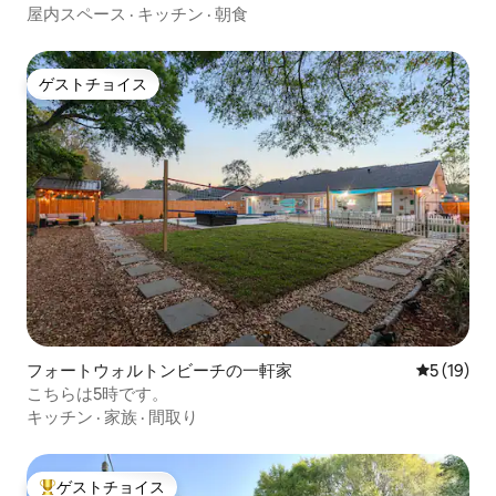
屋内スペース
·
キッチン
·
朝食
ゲストチョイス
ゲストチョイス
フォートウォルトンビーチの一軒家
レビュー1
5 (19)
こちらは5時です。
キッチン
·
家族
·
間取り
ゲストチョイス