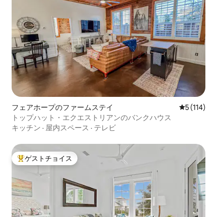
フェアホープのファームステイ
レビュー1
5 (114)
トップハット・エクエストリアンのバンクハウス
キッチン
·
屋内スペース
·
テレビ
ゲストチョイス
大好評のゲストチョイスです。