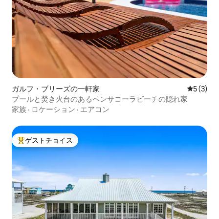
ガルフ・ブリーズの一軒家
レビュー
5 (3)
プールと焚き火台のあるペンサコーラビーチの隠れ家
家族
·
ロケーション
·
エアコン
ゲストチョイス
大好評のゲストチョイスです。