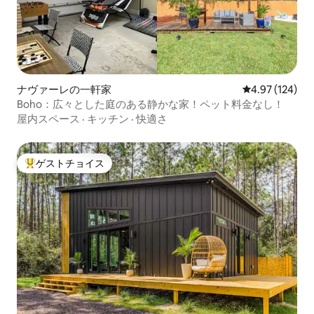
ナヴァーレの一軒家
レビュー124件
4.97 (124)
Boho：広々とした庭のある静かな家！ペット料金なし！
屋内スペース
·
キッチン
·
快適さ
ゲストチョイス
大好評のゲストチョイスです。