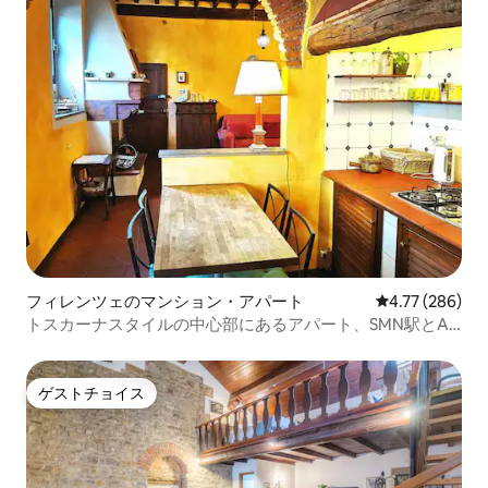
フィレンツェのマンション・アパート
レビュー286件
4.77 (286)
トスカーナスタイルの中心部にあるアパート、SMN駅とAC
駅の隣欢迎
ゲストチョイス
ゲストチョイス