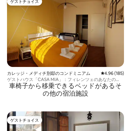
ゲストチョイス
ゲストチョイス
カレッジ・メディチ別邸のコンドミニアム
レビュー185件
4.96 (185)
ゲストハウス「CASA MIA」：フィレンツェのあなたの
車椅子から移乗できるベッドがあるそ
家。
の他の宿泊施設
ゲストチョイス
ゲストチョイス