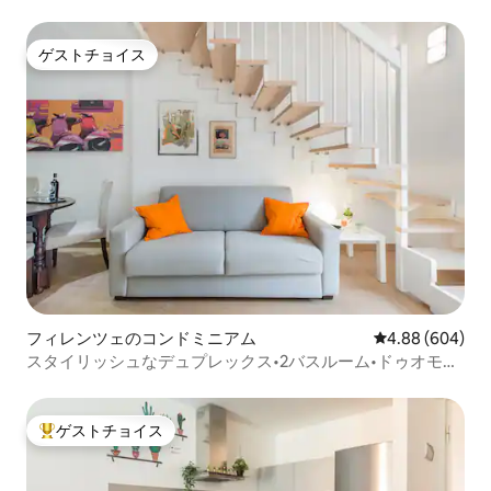
ゲストチョイス
ゲストチョイス
フィレンツェのコンドミニアム
レビュー604件
4.88 (604)
スタイリッシュなデュプレックス•2バスルーム•ドゥオモと
SMNまで徒歩
ゲストチョイス
大好評のゲストチョイスです。