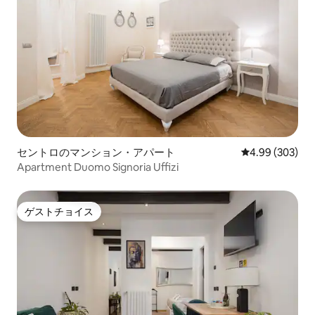
備が整います（ご要望に応じて）。（電
気軽にお問い合わ
話番号は非表示）時には、完璧な状態の
決策をご提案いた
お部屋にして、退出時にはドアを閉めて
クインも近いうち
お部屋を出ます。 お気軽にお問い合わせ
うになります。 エ
ください。 一生の思い出となる休暇を過
ご自由にお使いい
ごしたい方には、このアパートは、その
宿泊施設そのものとその立地のおかげ
で、その実現に大いに貢献することがで
きます。 アパートは、歴史地区の最も重
要な地区にあります。 広場全体で最大の
バルコニーがあります。 美術館やモニュ
セントロのマンション・アパート
レビュー303件
4.99 (303)
メント、主要なスポットまで徒歩数分で
Apartment Duomo Signoria Uffizi
す。 例えば、建物のドアを出たら、 - 左
側に30メートル進むと、ウフィツィ美術
館とヴェッキオ宮殿があるシニョリア広
場に出ます。さらに70メートル進むと、
ゲストチョイス
ゲストチョイス
ヴェッキオ橋に出ます。 - 右手には、ド
ゥオーモ大聖堂まで3分です。