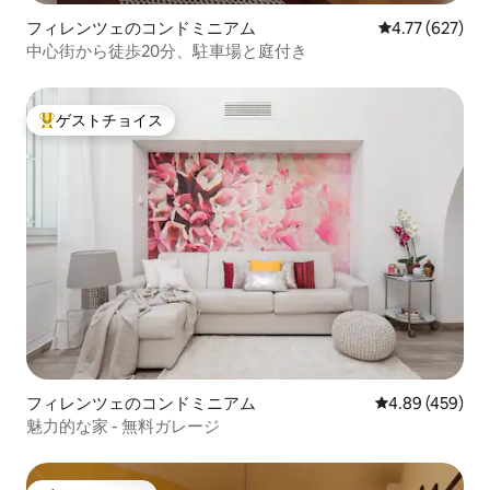
フィレンツェのコンドミニアム
レビュー627件
4.77 (627)
中心街から徒歩20分、駐車場と庭付き
ゲストチョイス
大好評のゲストチョイスです。
フィレンツェのコンドミニアム
レビュー459件
4.89 (459)
魅力的な家 - 無料ガレージ