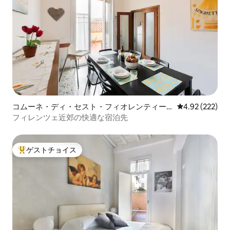
コムーネ・ディ・セスト・フィオレンティー
レビュー222件
4.92 (222)
ノのマンション・アパート
フィレンツェ近郊の快適な宿泊先
ゲストチョイス
大好評のゲストチョイスです。