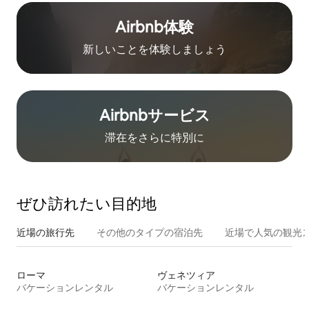
Airbnb体験
新しいことを体験しましょう
Airbnb⁠サ⁠ー⁠ビ⁠ス
滞在をさ⁠ら⁠に特⁠別⁠に
ぜひ訪⁠れ⁠た⁠い目⁠的⁠地
近場の旅行先
その他のタ⁠イ⁠プ⁠の宿⁠泊⁠先
近場で人気の観光
ローマ
ヴェネツィア
バケーションレンタル
バケーションレンタル