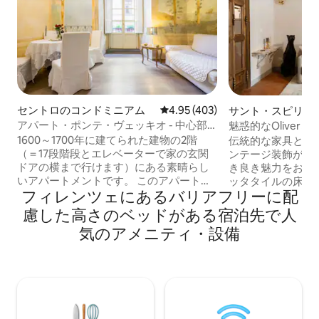
セントロのコンドミニアム
レビュー403件、5つ星中4.95
4.95 (403)
サント・スピリト
ョン・アパート
アパート・ポンテ・ヴェッキオ - 中心部
魅惑的なOliver
の中心に位置
1600～1700年に建てられた建物の2階
伝統的な家具と白
（＝17段階段とエレベーターで家の玄関
ンテージ装飾が特
ドアの横まで行けます）にある素晴らし
き良き魅力をお楽
いアパートメントです。 このアパート
ッタタイルの床が
フィレンツェにあるバリアフリーに配
は、2014年に全面改装されました。内壁
チンで朝食を用意
の1600～1700年のオリジナルフレスコ画
で食事をしながら
慮した高さのベッドがある宿泊先で人
はすべて保存されています。 美しいバル
日を計画しましょう。 トープ、
気のアメニティ・設備
コニーと窓からは、有名なポルチェッリ
レー、ホワイトの
ーノ広場に面しています。 高級家具が揃
ブラックのディテ
った内装は、本当に素晴らしい宝石のよ
意を払ってスタイ
うです。 アパートは、2014年6月に、最
されています。 ゲストが利用できる
高品質の素材を用い、必要なすべてのコ
Netflix付き5
ンフォートを備え、上品に装飾された完
経由の高速WI - 
全に修復されました（フレスコ画を除
パートは、市内の中