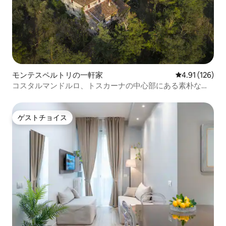
モンテスペルトリの一軒家
レビュー126件
4.91 (126)
コスタルマンドルロ、トスカーナの中心部にある素朴な魅
力
ゲストチョイス
ゲストチョイス