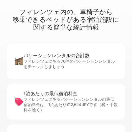
フィレンツェ内⁠の⁠、車⁠椅⁠子⁠か⁠ら
移⁠乗⁠で⁠き⁠るベ⁠ッ⁠ド⁠が⁠あ⁠る宿⁠泊⁠施⁠設⁠に
関⁠す⁠る簡⁠単⁠な統⁠計⁠情⁠報
バケーションレ⁠ン⁠タ⁠ル⁠の合⁠計⁠数
フィレンツェにある70件のバケーションレンタル
をチェックしましょう
1泊あたりの最⁠低⁠宿⁠泊⁠料⁠金
フィレンツェにあるバケーションレンタルの最低
宿泊料金は、1泊あたり¥12,624 JPYです（税・手数
料を除く）