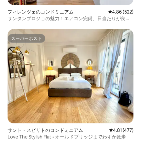
フィレンツェのコンドミニアム
レビュー522件
4.86 (522)
サンタンブロジョの魅力！エアコン完備、日当たりが良く
静か
スーパーホスト
スーパーホスト
サント・スピリトのコンドミニアム
レビュー477件
4.81 (477)
Love The Stylish Flat • オールドブリッジまでわずか数歩