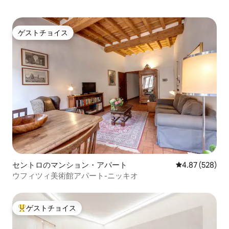
のバルコニーがあります。 市内の主要な
（バス停は「ペス
美術館やモニュメント、歴史的建造物か
タ・ローザ」と呼
ら徒歩数分の場所にあります。 トスカー
し、そこから徒歩2
ナ料理を強くお勧めします。典型的なフ
の場合は、Borgo San
ゲストチョイス
ゲストチョイス
ィレンツェのレストランをいくつかご紹
Lungarno（+39.0
介させていただきます。 アパートの隣に
ら徒歩2分）に駐
は、世界の一流ファッションブランドの
ZTLエリアにある
店が立ち並んでいます。 歩行者専用エリ
できます。 フィレンツェの「アメリゴ・
アにありますので、車での移動には、タ
ヴェスプッチ」空
クシーを呼ぶかバスでの移動が可能で
（約20分）また
す。 お車でお越しの方は、当方が信頼す
行くことができま
る駐車場に駐車スペースをご予約いただ
は、ウェブサイト
く必要があります。お知らせいただけれ
確認ください：
ば、私が手配し、住所、費用、アクセス
www.areoporto.firenze
方法をお知らせします。アパートから駐
い建物の1階にあり
車場までは150メートルです。 注意：非常
段）。エレベータ
に重要です。以下の情報をお知らせくだ
ートには大人3名
セントロのマンション・アパート
レビュー528件
4.87 (528)
さい。1）ご到着時間。2）ベッドの配置
グサイズベッド1.8
ウフィツィ美術館アパート-ニッキオ
（（URL HIDDEN） チェックインを早め
トソファベッド1.20
たい場合、多くの場合、それが可能で
にも低刺激性ラテ
す。午前10時30分から、お部屋に荷物を
いています）。大人
置いて、アパートの仕組みを説明し、鍵
でも宿泊可能です
ゲストチョイス
大好評のゲストチョイスです。
を渡して、すぐに街を観光に行くことが
04:00から07:
できます。お部屋は完璧に清掃され、準
会いますが、別の