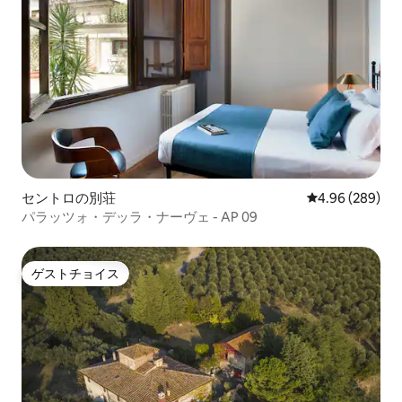
セントロの別荘
レビュー289件
4.96 (289)
パラッツォ・デッラ・ナーヴェ - AP 09
ゲストチョイス
ゲストチョイス