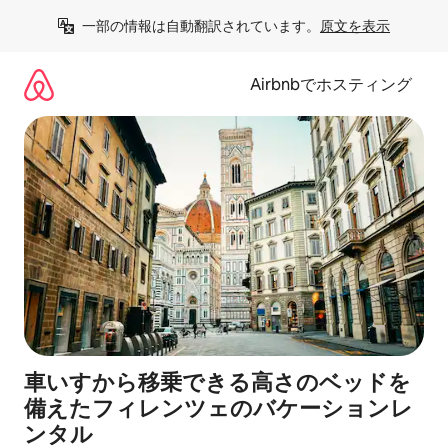
コ
一部の情報は自動翻訳されています。
原文を表示
ン
テ
ン
Airbnbでホスティング
ツ
に
ス
キ
ッ
プ
車いすから移乗できる高さのベッドを
備えたフィレンツェのバケーションレ
ンタル