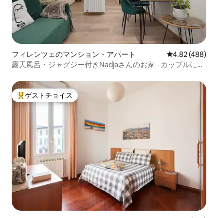
フィレンツェのマンション・アパート
レビュー488件
4.82 (488)
露天風呂・ジャグジー付きNadjaさんのお家 - カップルに最
適
ゲストチョイス
大好評のゲストチョイスです。