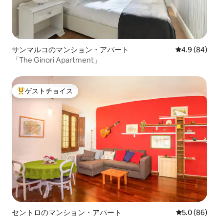
サンマルコのマンション・アパート
レビュー84
4.9 (84)
「The Ginori Apartment」
ゲストチョイス
大好評のゲストチョイスです。
セントロのマンション・アパート
レビュー86
5.0 (86)