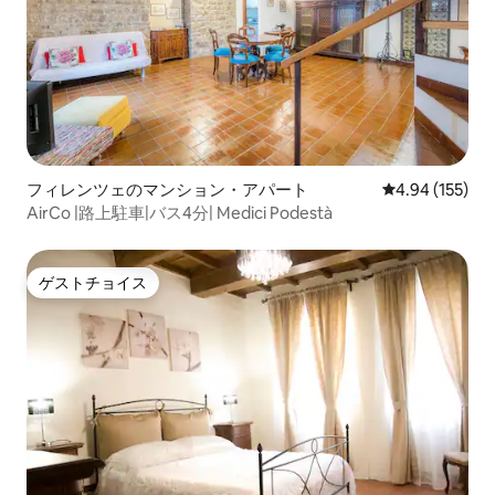
フィレンツェのマンション・アパート
レビュー155件
4.94 (155)
AirCo |路上駐車|バス4分| Medici Podestà
ゲストチョイス
ゲストチョイス