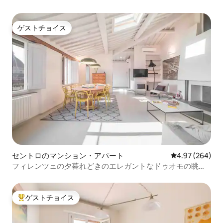
ナ
ゲストチョイス
ゲストチョイス
セントロのマンション・アパート
レビュー264件
4.97 (264)
フィレンツェの夕暮れどきのエレガントなドゥオモの眺望
が見えるペントハウス
ゲストチョイス
大好評のゲストチョイスです。