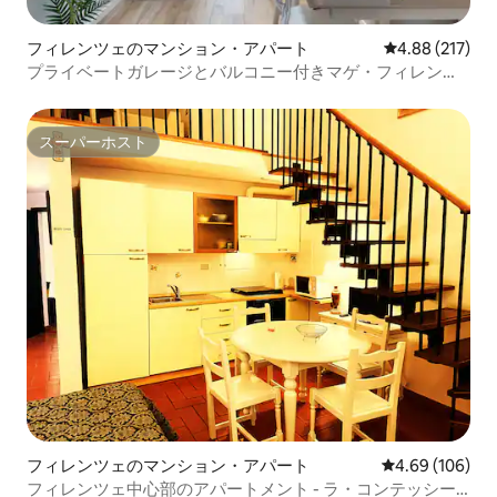
フィレンツェのマンション・アパート
レビュー217件
4.88 (217)
プライベートガレージとバルコニー付きマゲ・フィレンツ
ェの家
スーパーホスト
スーパーホスト
フィレンツェのマンション・アパート
レビュー106件
4.69 (106)
フィレンツェ中心部のアパートメント - ラ・コンテッシー