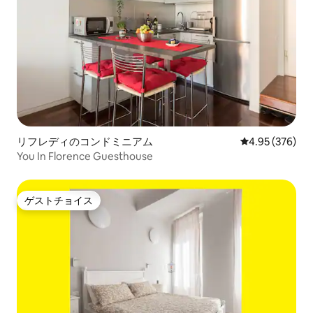
リフレディのコンドミニアム
レビュー376件
4.95 (376)
You In Florence Guesthouse
ゲストチョイス
ゲストチョイス