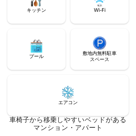
く）。 建物は1200年に建てられ、アパー
Maggio n.1
キッチン
Wi-Fi
ト内の内壁には、修復されていないオリ
す。Borgo San Fre
ジナルのフレスコ画が残されています。
が世界で最もクー
フィレンツェの歴史を体験したい方に最
している）と、Ponte 
適です。歩行者エリアの中心部という素
Museum、Il D
晴らしいロケーションに位置していま
ショップが並ぶエレ
す。アパートは、歴史地区の中心部に位
Tornabuoni
置しているため、市内の主要なモニュメ
しいモニュメント
ントや美術館を公共交通機関を使わずに
す。 セルフチェ
敷地内無料駐⁠車
プール
徒歩ですぐに行くことができます。 ゲス
なく利用可能にな
ス⁠ペ⁠ー⁠ス
トの方々には、アパート全体とその設備
降に到着する必要
が完全にご利用いただけます。キッチン
す。 アパートをまるまる貸し切りでご利
には、あらゆる種類の朝食（紅茶用のや
用いただけます。 フィレンツェで本格的
かん、トースター、アメリカンコーヒー
な休暇を過ごすた
用のメーカー、イタリアンコーヒー用の
内します！ アパートはフィレンツェの歴
モカ、各種ティーなど）を用意してお
史地区の中心部に
り、調理に必要なもの（鍋、食器、グラ
オ橋とその有名な
エアコン
ス、食器、冷蔵庫、電子レンジなど）が
らすぐです。サン
すべて揃っています。 お困りの際や緊急
歩して、活気ある
時、またはお望みの際には、いつでもお
カーナ料理のレス
車椅子から移乗しやすいベッドがある
手伝いさせていただきます。 アパートは
う。 サンタ・マリア・ノヴェッラ駅から
素晴らしく、歴史的中心部の最も重要な
タクシー（わずか
マンション・アパート
地区に位置しています。広場全体で最大
で、ルンガルノ・