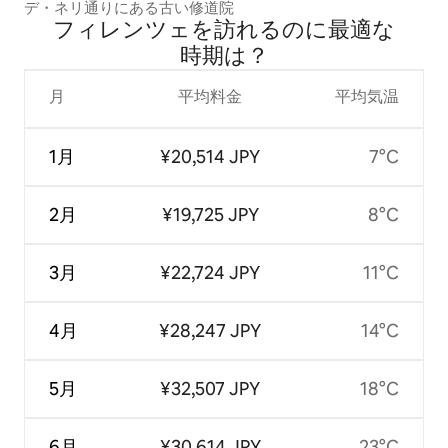
デ・ネリ通りにある古い修道院
フィレンツェを訪⁠れ⁠るの⁠に最⁠適⁠な
時⁠期⁠は⁠？
月
平均料金
平均気温
1月
¥20,514 JPY
7°C
2月
¥19,725 JPY
8°C
3月
¥22,724 JPY
11°C
4月
¥28,247 JPY
14°C
5月
¥32,507 JPY
18°C
6月
¥30,614 JPY
23°C