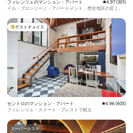
フィレンツェのマンション・アパート
レビュー301件
4.97 (301)
イル・ブロンジーノ・アパートメント、歴史地区の近く。
ゲストチョイス
大好評のゲストチョイスです。
セントロのマンション・アパート
レビュー405件
4.96 (405)
フィレンツェ・スイート・プレストで眠る
スーパーホスト
スーパーホスト