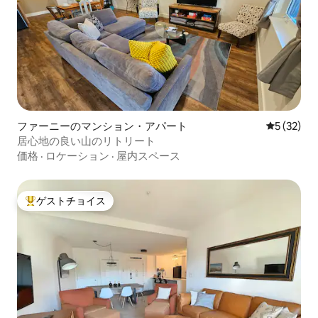
ファーニーのマンション・アパート
レビュー3
5 (32)
居心地の良い山のリトリート
価格
·
ロケーション
·
屋内スペース
ゲストチョイス
大好評のゲストチョイスです。