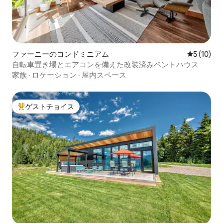
ファーニーのコンドミニアム
レビュー1
5 (10)
自転車置き場とエアコンを備えた改装済みペントハウス
家族
·
ロケーション
·
屋内スペース
ゲストチョイス
大好評のゲストチョイスです。