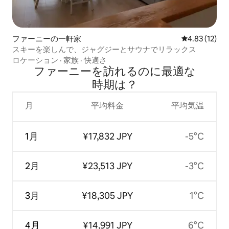
ファーニーの一軒家
レビュー12件
4.83 (12)
スキーを楽しんで、ジャグジーとサウナでリラックス
ロケーション
·
家族
·
快適さ
ファーニーを訪⁠れ⁠るの⁠に最⁠適⁠な
時⁠期⁠は⁠？
月
平均料金
平均気温
1月
¥17,832 JPY
-5°C
2月
¥23,513 JPY
-3°C
3月
¥18,305 JPY
1°C
4月
¥14,991 JPY
6°C