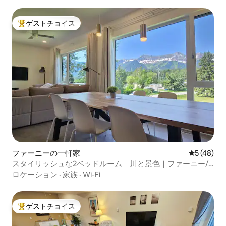
ゲストチョイス
大好評のゲストチョイスです。
ファーニーの一軒家
レビュー4
5 (48)
スタイリッシュな2ベッドルーム｜川と景色｜ファーニー/
リゾートまで5分
ロケーション
·
家族
·
Wi-Fi
ゲストチョイス
大好評のゲストチョイスです。