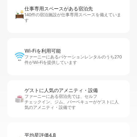
仕事専用ス⁠ペ⁠ー⁠スがあ⁠る宿⁠泊⁠先
140件の宿泊施設が仕事専用スペースを備えていま
す
Wi-Fiを利⁠用⁠可⁠能
ファーニーにあるバケーションレンタルのうち270
件がWi-Fiを提供しています
ゲストに人⁠気⁠のア⁠メ⁠ニ⁠テ⁠ィ・設⁠備
ファーニーにある宿泊先では、セ⁠ル⁠フ
チ⁠ェ⁠ッ⁠ク⁠イ⁠ン、ジム、バーベキューがゲストに人
気のアメニティ・設備です
平均星評価4.8