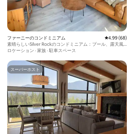
ファーニーのコンドミニアム
レビュー68件
4.99 (68)
素晴らしいSilver Rockのコンドミニアム：プール、露天風
呂、景色
ロケーション
·
家族
·
駐車スペース
スーパーホスト
スーパーホスト