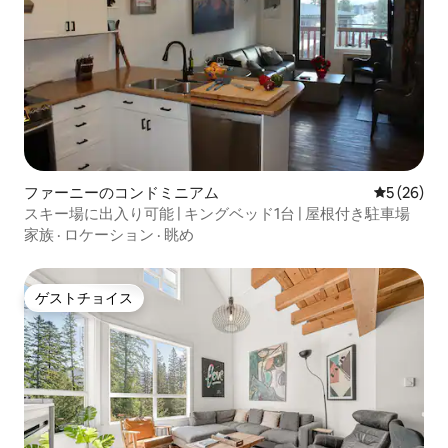
ファーニーのコンドミニアム
レビュー2
5 (26)
スキー場に出入り可能 | キングベッド1台 | 屋根付き駐車場
家族
·
ロケーション
·
眺め
ゲストチョイス
ゲストチョイス