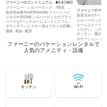
ファーニーのコンドミニアム
レビュー380件、5つ星中4.8
4.8 (380)
ファーニー・シルバーロック、1寝室、ジ
ファーニーのマン
ャグジー、プール、サウナ、ジム
政府登録番号H979143496 ファーニービ
パート
改装済みの1ベッ
ジネス# 002166 シルバーロックのプライ
ク・コンドミニア
シルバーロックコ
ベートな1ベッドルームコンドミニアム。
ルームスイートで
ダウンタウンとスキー場まですぐの距離
ください。このス
です。ファーニーの素晴らしいマウンテ
価格
·
家族
·
暖房
キッチン、暖炉、
ンバイクコースすべてに自転車で行くこ
ーベキューグリル
ロケーション
·
価
とができます。フルキッチン、キングサ
ファーニーのバケーションレンタルで
パティオが備わっ
イズベッド、BBQ付きバルコニーをお楽
ォーム・マットレ
しみください。スチームルーム、ホット
人気のアメニティ・設備
ッドとソファベッ
タブ、ジム、地下の自転車置き場、スキ
トサービスが完備
ーロッカーをご利用いただけます。 メン
ワークに最適です
テナンスのため、ホットタブとプールは
チームルーム、屋
いつでも閉鎖される場合がありますので
トネスルームに加え、N
ご了承ください 安全な地下駐車場、 Wi-
Prime、Disney 
Fi、NetFlix、ユニット内に洗濯乾燥機。
が含まれています
駐車場と追加の屋
キッチン
Wi-Fi