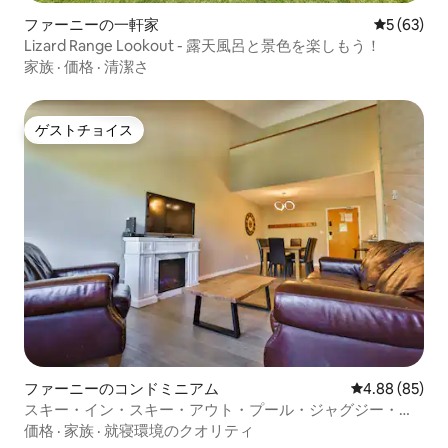
ファーニーの一軒家
レビュー6
5 (63)
Lizard Range Lookout - 露天風呂と景色を楽しもう！
家族
·
価格
·
清潔さ
ゲストチョイス
ゲストチョイス
ファーニーのコンドミニアム
レビュー85件
4.88 (85)
スキー・イン・スキー・アウト・プール・ジャグジー・ジ
ャグジー|新しく改装された
価格
·
家族
·
就寝環境のクオリティ