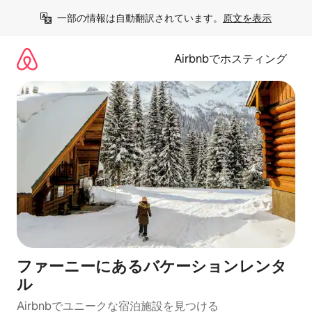
コ
一部の情報は自動翻訳されています。
原文を表示
ン
テ
ン
Airbnbでホスティング
ツ
に
ス
キ
ッ
プ
ファーニーにあるバケーションレンタ
ル
Airbnbでユニークな宿泊施設を見つける