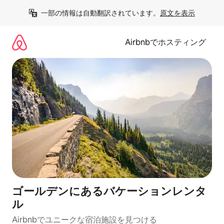
コ
一部の情報は自動翻訳されています。
原文を表示
ン
テ
ン
Airbnbでホスティング
ツ
に
ス
キ
ッ
プ
ゴールデンにあるバケーションレンタ
ル
Airbnbでユニークな宿泊施設を見つける