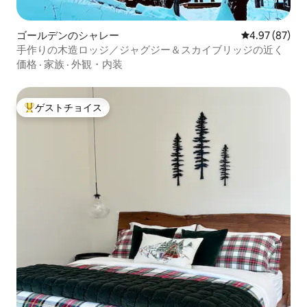
ゴールデンのシャレー
レビュー87件
4.97 (87)
手作りの木造ロッジ／ジャグジー＆スカイブリッジの近く
価格
·
家族
·
外観・内装
ゲストチョイス
大好評のゲストチョイスです。