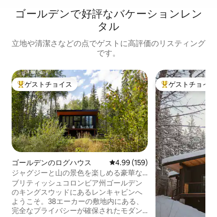
ゴールデンで好評なバケーションレン
タル
立地や清潔さなどの点でゲストに高評価のリスティング
です。
ゲストチョイス
ゲストチョイス
大好評のゲストチョイスです。
大好評のゲストチ
ゴールデンのログハウス
レビュー159件、5つ星中4.99
4.99 (159)
ジャグジーと山の景色を楽しめる豪華な
専用ログハウス
ブリティッシュコロンビア州ゴールデン
のキングスウッドにあるレンキャビンへ
ようこそ。38エーカーの敷地内にある、
完全なプライバシーが確保されたモダン