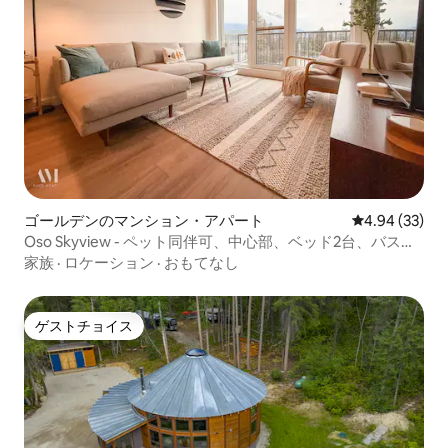
ゴールデンのマンション・アパート
レビュー33件
4.94 (33)
Oso Skyview - ペット同伴可、中心部、ベッド2台、バスル
ーム2室
家族
·
ロケーション
·
おもてなし
ゲストチョイス
ゲストチョイス