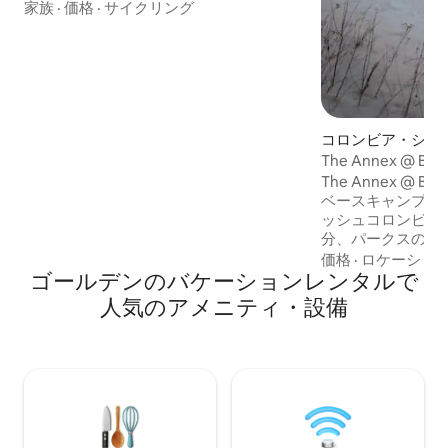
な貸切キャビンです！ • ゴールデンまで
家族
·
価格
·
サイクリング
20分 • 山の景色が楽しめる露天風呂 • 室内
の薪暖炉 • 屋外の焚き火台 • 山の眺望と
BBQのできる8フィートのデッキ • エアコ
ン • ライト付き屋外ピクニックテーブル •
料理するのに十分なスペースがある高品
質のキッチン • シャワールーム内床暖房 •
対応の早いホスト ✓ エメラルド湖まで1時
コロンビア・シュ
間 ✓レイクルイーズまで1時間10分 ✓ バン
ゲストスイート
The Annex @ Bl
フまで1時間30分 ✓カルガリーまで3時間
たスイート。
The Annex @ B
ベースキャンプにしまし
ッシュコロンビア
分、パークスの中心
居心地の良い、ロ
価格
·
ロケーショ
ゴールデンのバケーションレンタルで
ンドなモダンマウ
さの中でリラック
人気のアメニティ・設備
パインでの大変な
タブに足を踏み入
て、タイルの暖か
周囲の山々を探索
りを聞きながらコ
を出しましょう。
ング、スキー、登
クスして自然に浸