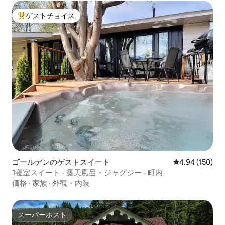
ゲストチョイス
大好評のゲストチョイスです。
ゴールデンのゲストスイート
レビュー150件
4.94 (150)
1寝室スイート - 露天風呂・ジャグジー - 町内
価格
·
家族
·
外観・内装
スーパーホスト
スーパーホスト