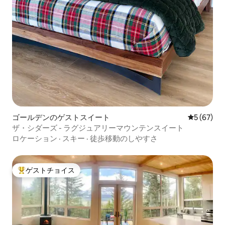
ゴールデンのゲストスイート
レビュー6
5 (67)
ザ・シダーズ - ラグジュアリーマウンテンスイート
ロケーション
·
スキー
·
徒歩移動のしやすさ
ゲストチョイス
大好評のゲストチョイスです。