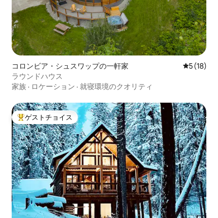
コロンビア・シュスワップの一軒家
レビュー1
5 (18)
ラウンドハウス
家族
·
ロケーション
·
就寝環境のクオリティ
ゲストチョイス
大好評のゲストチョイスです。