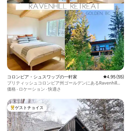
コロンビア・シュスワップの一軒家
レビュー55件
4.95 (55)
ブリティッシュコロンビア州ゴールデンにあるRavenhill
Retreatのラグジュアリーログハウス
価格
·
ロケーション
·
快適さ
ゲストチョイス
大好評のゲストチョイスです。