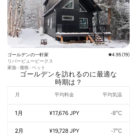
ゴールデンの一軒家
レビュー19件
4.95 (19)
リバービューピークス
家族
·
価格
·
ペット
ゴールデンを訪⁠れ⁠るの⁠に最⁠適⁠な
時⁠期⁠は⁠？
月
平均料金
平均気温
1月
¥17,676 JPY
-8°C
2月
¥19,728 JPY
-7°C