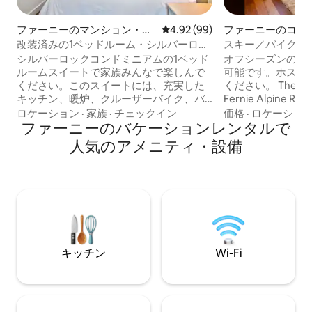
ファーニーのマンション・ア
レビュー99件、5つ星中4.92
4.92 (99)
ファーニーのコン
パート
改装済みの1ベッドルーム・シルバーロッ
スキー／バイクで
ク・コンドミニアム
最適な人里離れた
シルバーロックコンドミニアムの1ベッド
オフシーズンの中
ルームスイートで家族みんなで楽しんで
可能です。ホスト
ください。このスイートには、充実した
ください。 The Bear Paw Lodge @
キッチン、暖炉、クルーザーバイク、バ
Fernie Alpine
ーベキューグリルを備えた居心地のよい
このプレミア宿泊
ロケーション
·
家族
·
チェックイン
価格
·
ロケーショ
パティオが備わっています。メモリーフ
ファーニーのバケーションレンタルで
で徒歩わずか3分
ォーム・マットレスを備えたクイーンベ
終わりにスキーイ
人気のアメニティ・設備
ッドとソファベッド。高速インターネッ
ファーニーのダウ
トサービスが完備されており、リモート
分です！ このプライベートで独立した1ベ
ワークに最適です。敷地内のプール、ス
ッド1バスユニッ
チームルーム、屋外ホットタブ、フィッ
す。フルキッチン
トネスルームに加え、Netflix、Amazon
リーがあり、1週
Prime、Disney Plus、55インチ4 Kテレビ
を過ごすのに最適
が含まれています。無料の暖房付き地下
泊で割引になりま
駐車場と追加の屋外駐車場。
キッチン
Wi-Fi