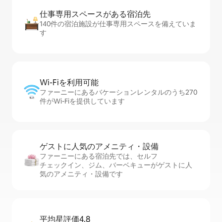
仕事専用ス⁠ペ⁠ー⁠スがあ⁠る宿⁠泊⁠先
140件の宿泊施設が仕事専用スペースを備えていま
す
Wi-Fiを利⁠用⁠可⁠能
ファーニーにあるバケーションレンタルのうち270
件がWi-Fiを提供しています
ゲストに人⁠気⁠のア⁠メ⁠ニ⁠テ⁠ィ・設⁠備
ファーニーにある宿泊先では、セ⁠ル⁠フ
チ⁠ェ⁠ッ⁠ク⁠イ⁠ン、ジム、バーベキューがゲストに人
気のアメニティ・設備です
平均星評価4.8