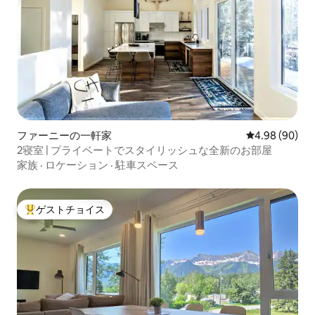
ファーニーの一軒家
レビュー90件
4.98 (90)
2寝室 | プライベートでスタイリッシュな全新のお部屋
家族
·
ロケーション
·
駐車スペース
ゲストチョイス
大好評のゲストチョイスです。