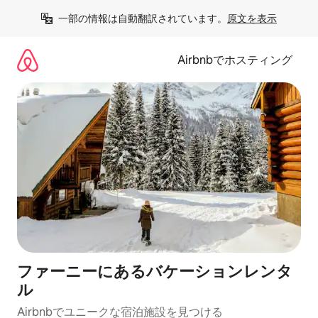
コ
一部の情報は自動翻訳されています。
原文を表示
ン
テ
ン
Airbnbでホスティング
ツ
に
ス
キ
ッ
プ
ファーニーにあるバケーションレンタ
ル
Airbnbでユニークな宿泊施設を見つける