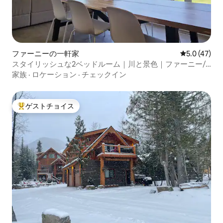
ファーニーの一軒家
レビュー47
5.0 (47)
スタイリッシュな2ベッドルーム｜川と景色｜ファーニー/
リゾートまで5分
家族
·
ロケーション
·
チェックイン
ゲストチョイス
大好評のゲストチョイスです。