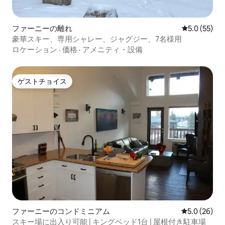
ファーニーの離れ
レビュー55
5.0 (55)
豪華スキー、専用シャレー、ジャグジー、7名様用
ロケーション
·
価格
·
アメニティ・設備
ゲストチョイス
ゲストチョイス
ファーニーのコンドミニアム
レビュー26
5.0 (26)
スキー場に出入り可能 | キングベッド1台 | 屋根付き駐車場