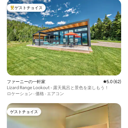
ゲストチョイス
大好評のゲストチョイスです。
ファーニーの一軒家
レビュー62
5.0 (62)
Lizard Range Lookout - 露天風呂と景色を楽しもう！
ロケーション
·
価格
·
エアコン
ゲストチョイス
ゲストチョイス