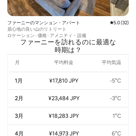
ファーニーのマンション・アパート
レビュー32
5.0 (32)
居心地の良い山のリトリート
ロケーション
·
価格
·
アメニティ・設備
ファーニーを訪⁠れ⁠るの⁠に最⁠適⁠な
時⁠期⁠は⁠？
月
平均料金
平均気温
1月
¥17,810 JPY
-5°C
2月
¥23,484 JPY
-3°C
3月
¥18,283 JPY
1°C
4月
¥14,973 JPY
6°C