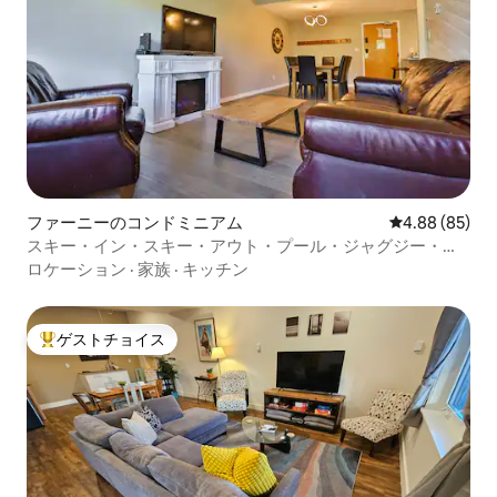
ファーニーのコンドミニアム
レビュー85件
4.88 (85)
スキー・イン・スキー・アウト・プール・ジャグジー・ジ
ャグジー|新しく改装された
ロケーション
·
家族
·
キッチン
ゲストチョイス
大好評のゲストチョイスです。