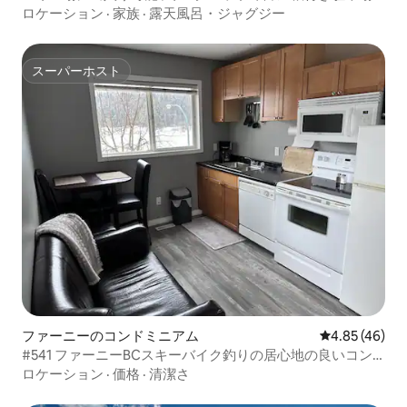
ロケーション
·
家族
·
露天風呂・ジャグジー
スーパーホスト
スーパーホスト
ファーニーのコンドミニアム
レビュー46件
4.85 (46)
#541 ファーニーBCスキーバイク釣りの居心地の良いコン
ドミニアムキッチン
ロケーション
·
価格
·
清潔さ