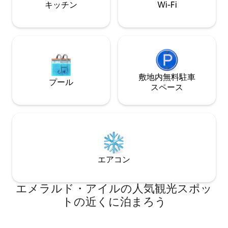
キッチン
Wi-Fi
ル、屋外シャワーをお楽しみください。1
分未満の距離です。
敷地内無料駐⁠車
プール
ス⁠ペ⁠ー⁠ス
エアコン
エメラルド・アイルの人気観光スポッ
トの近くに泊まろう