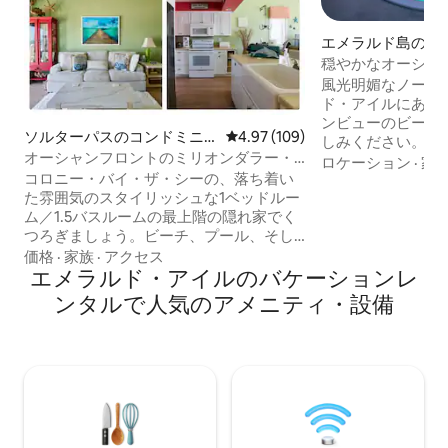
エメラルド島の一
穏やかなオーシャ
ャグジー、リラク
風光明媚なノース
ド・アイルにある
ンビューのビーチ
ソルターパスのコンドミニ
レビュー109件、5つ星中4.97
4.97 (109)
しみください。ビ
アム
オーシャンフロントのミリオンダラー・
晴らしいダイニン
ロケーション
·
家
ビュー - 最上階、パノラマ
コロニー・バイ・ザ・シーの、落ち着い
です。 利便性とリラクゼーションの完璧
た雰囲気のスタイリッシュな1ベッドルー
な融合を提供する
ム／1.5バスルームの最上階の隠れ家でく
ーム、2バスルー
つろぎましょう。ビーチ、プール、そし
リトリートは、最
てもっとビーチを求めるカップルやご家
ことができる広々
価格
·
家族
·
アクセス
族に最適です。室内では、雑誌に載せる
エメラルド・アイルのバケーションレ
し、5台の標準的
ようなインテリア、充実したキッチン、
ロード駐車場を備
ンタルで人気のアメニティ・設備
Saatvaのキングサイズベッド、プライベ
イベートホームは
ートWi-Fiをお楽しみください。 バルコニ
中腹にあり、木々
ーに出れば、水辺のすぐそばにある「100
り、ビーチや大西
万ドルの景色」が一望できます。日の
す！
出、星、イルカの遊びを見たり、スライ
ドドアを開けて波の音を聞きながらリラ
ックスしたりしましょう。ビーチへの直
接アクセス、プール、ホットタブ、グリ