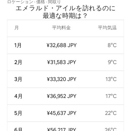
ロケーション
·
価格
·
間取り
エメラルド・アイルを訪⁠れ⁠るの⁠に
最⁠適⁠な時⁠期⁠は⁠？
月
平均料金
平均気温
1月
¥32,688 JPY
8°C
2月
¥31,583 JPY
9°C
3月
¥33,320 JPY
13°C
4月
¥36,952 JPY
17°C
5月
¥45,637 JPY
22°C
6月
¥56,217 JPY
26°C