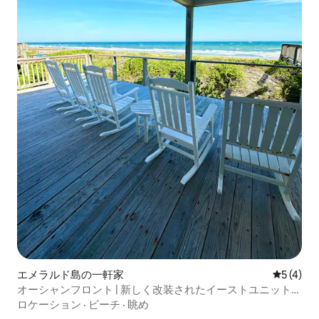
エメラルド島の一軒家
レビュー
5 (4)
オーシャンフロント | 新しく改装されたイーストユニット、
寝室3部屋/バスルーム2つ
ロケーション
·
ビーチ
·
眺め