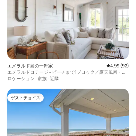
エメラルド島の一軒家
レビュー92件
4.99 (92)
エメラルドコテージ - ビーチまで1ブロック／露天風呂・ジ
ャグジー
ロケーション
·
家族
·
近隣
ゲストチョイス
ゲストチョイス