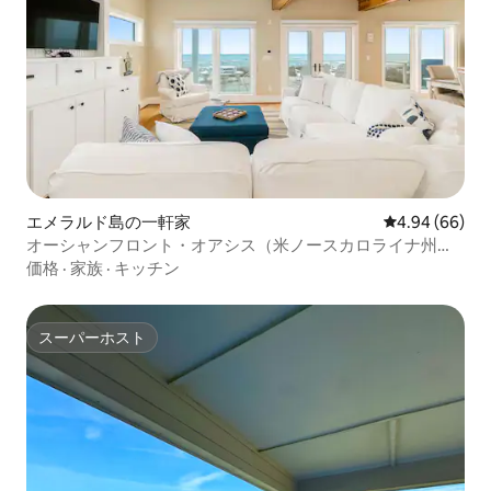
エメラルド島の一軒家
レビュー66件
4.94 (66)
オーシャンフロント・オアシス（米ノースカロライナ州エ
メラルドアイル）
価格
·
家族
·
キッチン
スーパーホスト
スーパーホスト