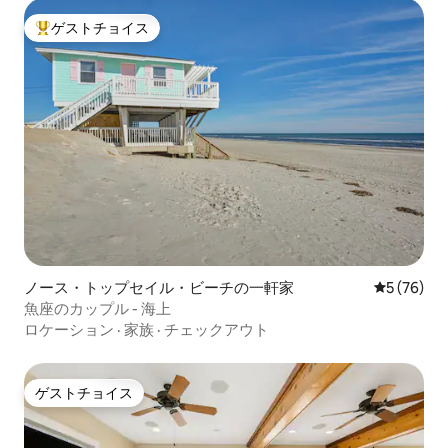
ゲストチョイス
大好評のゲストチョイスです。
ノース・トップセイル・ビーチの一軒家
レビュー7
5 (76)
魚座のカップル - 海上
ロケーション
·
家族
·
チェックアウト
ゲストチョイス
ゲストチョイス