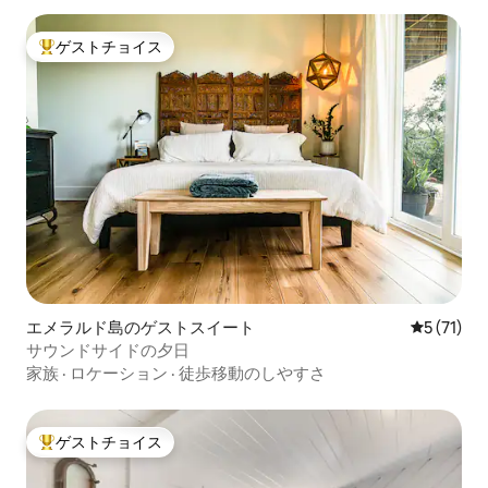
ゲストチョイス
大好評のゲストチョイスです。
エメラルド島のゲストスイート
レビュー7
5 (71)
サウンドサイドの夕日
家族
·
ロケーション
·
徒歩移動のしやすさ
ゲストチョイス
大好評のゲストチョイスです。