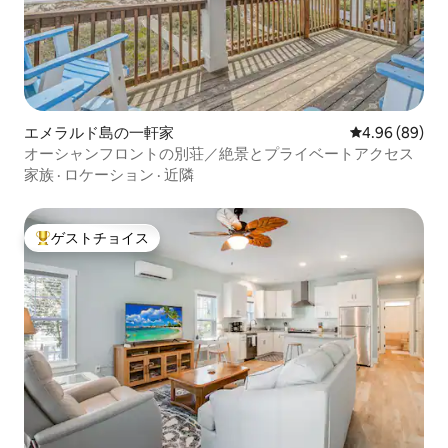
エメラルド島の一軒家
レビュー89件
4.96 (89)
オーシャンフロントの別荘／絶景とプライベートアクセス
家族
·
ロケーション
·
近隣
ゲストチョイス
大好評のゲストチョイスです。