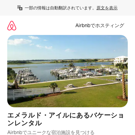
コ
一部の情報は自動翻訳されています。
原文を表示
ン
テ
ン
Airbnbでホスティング
ツ
に
ス
キ
ッ
プ
エメラルド・アイルにあるバケーショ
ンレンタル
Airbnbでユニークな宿泊施設を見つける