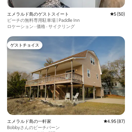
エメラルド島のゲストスイート
レビュー5
5 (50)
ビーチの無料専用駐車場 | Paddle Inn
ロケーション
·
価格
·
サイクリング
ゲストチョイス
ゲストチョイス
エメラルド島の一軒家
レビュー87件
4.95 (87)
Bobbyさんのビーチバーン