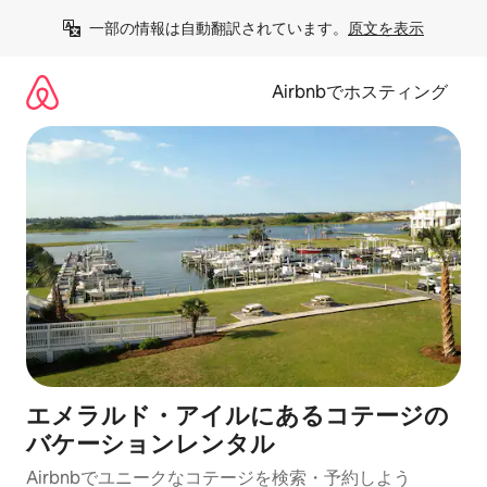
コ
一部の情報は自動翻訳されています。
原文を表示
ン
テ
ン
Airbnbでホスティング
ツ
に
ス
キ
ッ
プ
エメラルド・アイルにあるコテージの
バケーションレンタル
Airbnbでユニークなコテージを検索・予約しよう