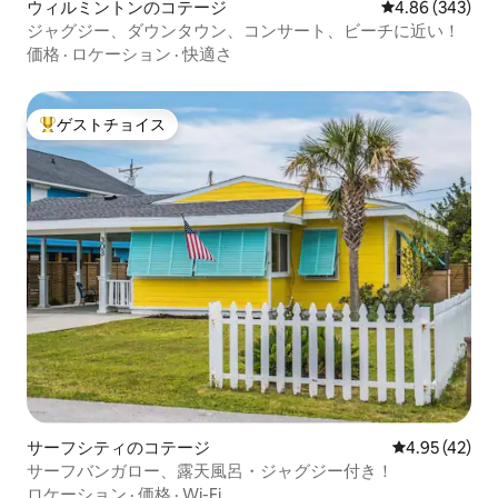
ウィルミントンのコテージ
レビュー343件
4.86 (343)
ジャグジー、ダウンタウン、コンサート、ビーチに近い！
価格
·
ロケーション
·
快適さ
ゲストチョイス
大好評のゲストチョイスです。
サーフシティのコテージ
レビュー42件
4.95 (42)
サーフバンガロー、露天風呂・ジャグジー付き！
ロケーション
·
価格
·
Wi-Fi