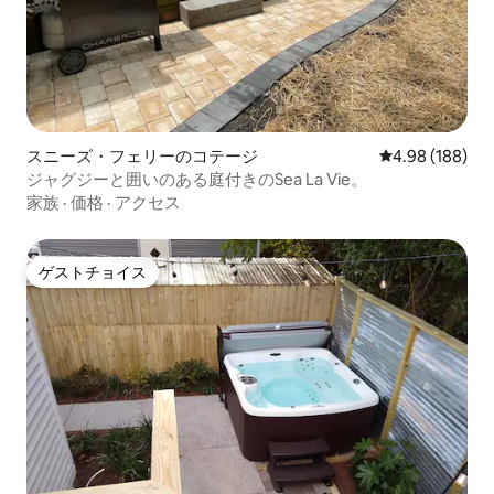
スニーズ・フェリーのコテージ
レビュー188件
4.98 (188)
ジャグジーと囲いのある庭付きのSea La Vie。
家族
·
価格
·
アクセス
ゲストチョイス
ゲストチョイス