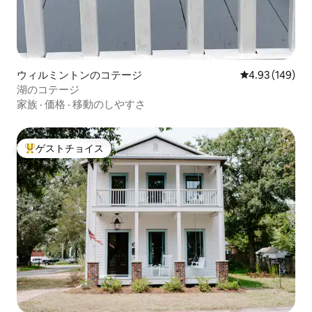
ウィルミントンのコテージ
レビュー149件
4.93 (149)
湖のコテージ
家族
·
価格
·
移動のしやすさ
ゲストチョイス
大好評のゲストチョイスです。