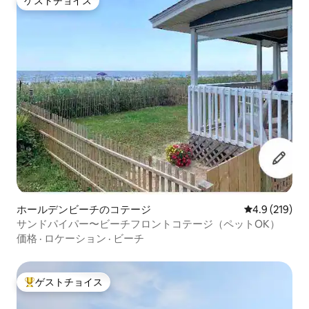
ゲストチョイス
ゲストチョイス
ホールデンビーチのコテージ
レビュー219
4.9 (219)
サンドパイパー〜ビーチフロントコテージ（ペットOK）
価格
·
ロケーション
·
ビーチ
ゲストチョイス
大好評のゲストチョイスです。