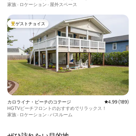
家族
·
ロケーション
·
屋外スペース
ゲストチョイス
大好評のゲストチョイスです。
カロライナ・ビーチのコテージ
レビュー189件
4.99 (189)
HGTVビーチフロントのおすすめでリラックス！
家族
·
ロケーション
·
バスルーム
ぜひ訪⁠れ⁠た⁠い目⁠的⁠地