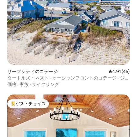
サーフシティのコテージ
レビュー45件
4.91 (45)
タートルズ・ネスト - オーシャンフロントのコテージ - ジャ
グジー -
価格
·
家族
·
サイクリング
ゲストチョイス
大好評のゲストチョイスです。