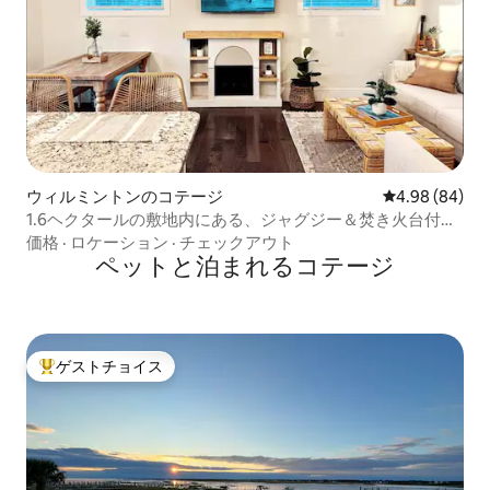
ウィルミントンのコテージ
レビュー84件
4.98 (84)
1.6ヘクタールの敷地内にある、ジャグジー＆焚き火台付き
の隠れたプライベートな宝石
価格
·
ロケーション
·
チェックアウト
ペットと泊まれるコテージ
ゲストチョイス
大好評のゲストチョイスです。