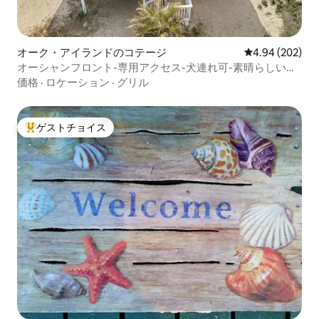
オーク・アイランドのコテージ
レビュー202件
4.94 (202)
オーシャンフロント-専用アクセス-犬連れ可-素晴らしいイ
ビス
価格
·
ロケーション
·
グリル
ゲストチョイス
大好評のゲストチョイスです。