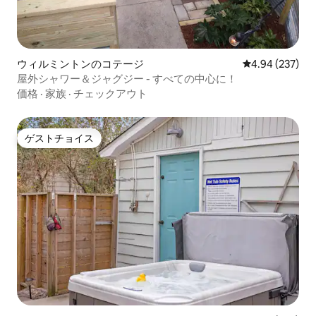
ウィルミントンのコテージ
レビュー237件
4.94 (237)
屋外シャワー＆ジャグジー - すべての中心に！
価格
·
家族
·
チェックアウト
ゲストチョイス
ゲストチョイス