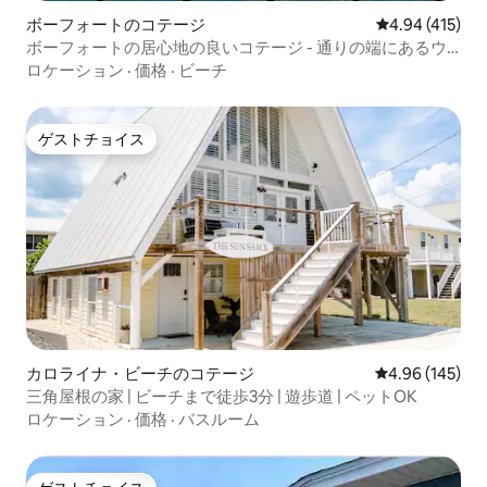
ボーフォートのコテージ
レビュー415件
4.94 (415)
ボーフォートの居心地の良いコテージ - 通りの端にあるウ
ォーターフロント
ロケーション
·
価格
·
ビーチ
ゲストチョイス
ゲストチョイス
カロライナ・ビーチのコテージ
レビュー145件
4.96 (145)
三角屋根の家 | ビーチまで徒歩3分 | 遊歩道 | ペットOK
ロケーション
·
価格
·
バスルーム