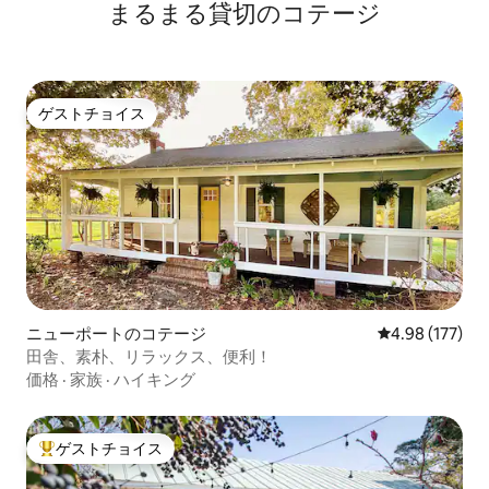
まるまる貸切のコテージ
ゲストチョイス
ゲストチョイス
ニューポートのコテージ
レビュー177件
4.98 (177)
田舎、素朴、リラックス、便利！
価格
·
家族
·
ハイキング
ゲストチョイス
大好評のゲストチョイスです。