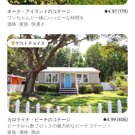
オーク・アイランドのコテージ
レビュー179件
4.97 (179)
ワンちゃんと一緒にハッピーな時間を
価格
·
家族
·
快適さ
ゲストチョイス
大好評のゲストチョイスです。
カロライナ・ビーチのコテージ
レビュー406件
4.99 (406)
ビーチから数ブロックの魅力的なビーチコテージ！
家族
·
価格
·
眺め