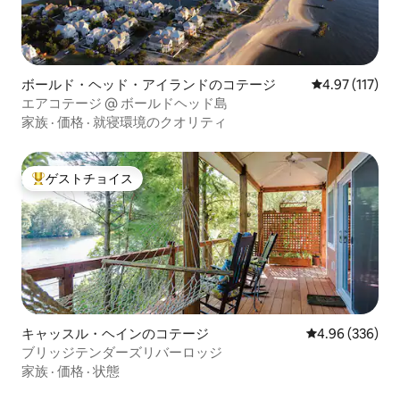
ボールド・ヘッド・アイランドのコテージ
レビュー117
4.97 (117)
エアコテージ @ ボールドヘッド島
家族
·
価格
·
就寝環境のクオリティ
ゲストチョイス
大好評のゲストチョイスです。
キャッスル・ヘインのコテージ
レビュー336件
4.96 (336)
ブリッジテンダーズリバーロッジ
家族
·
価格
·
状態