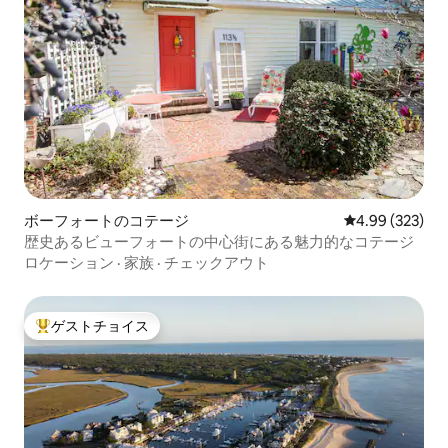
ボーフォートのコテージ
レビュー323件
4.99 (323)
歴史あるビューフォートの中心街にある魅力的なコテージ
ロケーション
·
家族
·
チェックアウト
ゲストチョイス
大好評のゲストチョイスです。