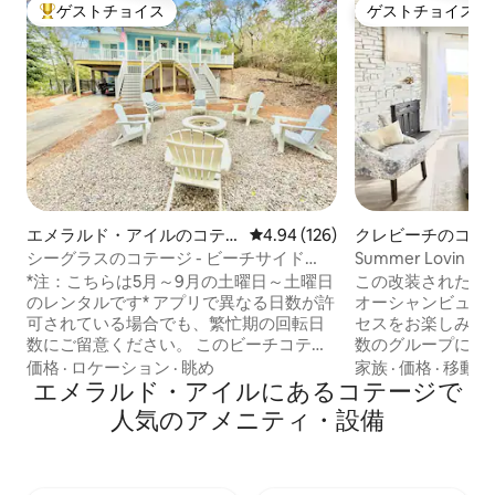
ゲストチョイス
ゲストチョイス
大好評のゲストチョイスです。
ゲストチョイス
エメラルド・アイルのコテ
レビュー126件、5つ星中4.94
4.94 (126)
クレビーチのコテ
ージ
シーグラスのコテージ - ビーチサイド
Summer Lovin 
（ジャグジー／ファイヤーピット付き）
グジー付き
*注：こちらは5月～9月の土曜日～土曜日
この改装されたク
のレンタルです* アプリで異なる日数が許
オーシャンビュー
可されている場合でも、繁忙期の回転日
セスをお楽しみく
数にご留意ください。 このビーチコテー
数のグループに最適です！ 
ジには、プライベートプール付きのフェ
• オーシャンビューのあるジャグジー • ビ
価格
·
ロケーション
·
眺め
家族
·
価格
·
移動の
ンス付きの庭があります。注意！！プー
エメラルド・アイルにあるコテージで
ーチチェア、タオル、パ
ルは温水ではありません！！！ 一年中営
ッチン＆ダイニング • 共有の壁なし • 
人気のアメニティ・設備
業しており、サービスも提供していま
にスマートテレビ • ファミリー向けパッ
す。テンピュールのマットレスとポッタ
ク＆プレイ • フォート・フィッシャー水
リー・バーンのベッドで、贅沢な快適さ
族館まで5分 • クレビーチ桟橋まで徒歩15
をお楽しみください。このレンタルには
分 • カロライナビーチまで車で7分 • ウィ