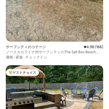
サーフシティのコテージ
レビュー166件
4.98 (166)
ノースカロライナ州サーフシティのThe Salt Box Beach
House
価格
·
家族
·
チェックイン
ゲストチョイス
大好評のゲストチョイスです。