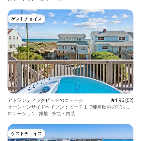
ゲストチョイス
ゲストチョイス
アトランティックビーチのコテージ
レビュー52件
4.96 (52)
オーシャンサイドヘイブン：ビーチまで徒歩圏内の宿泊先
＋露天風呂・ジャグジー
ロケーション
·
家族
·
外観・内装
ゲストチョイス
ゲストチョイス