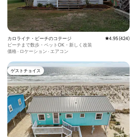
カロライナ・ビーチのコテージ
レビュー424件
4.95 (424)
ビーチまで数歩・ペットOK・新しく改装
価格
·
ロケーション
·
エアコン
ゲストチョイス
ゲストチョイス