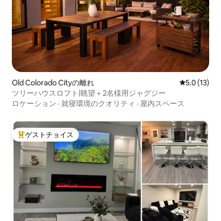
Old Colorado Cityの離れ
レビュー13
5.0 (13)
ツリーハウスロフト|眺望＋2名様用ジャグジー
ロケーション
·
就寝環境のクオリティ
·
屋内スペース
ゲストチョイス
大好評のゲストチョイスです。