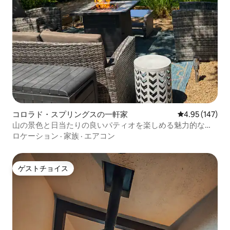
コロラド・スプリングスの一軒家
レビュー147件
4.95 (147)
山の景色と日当たりの良いパティオを楽しめる魅力的なお
家
ロケーション
·
家族
·
エアコン
ゲストチョイス
ゲストチョイス