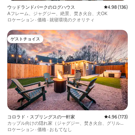
ウッドランドパークのログハウス
レビュー136件
4.98 (136)
Aフレーム、ジャグジー、絶景、焚き火台、犬OK
ロケーション
·
価格
·
就寝環境のクオリティ
ゲストチョイス
ゲストチョイス
コロラド・スプリングスの一軒家
レビュー173件
4.96 (173)
カップル向けの隠れ家（ジャグジー、焚き火台、グリル付
き）
ロケーション
·
価格
·
おもてなし