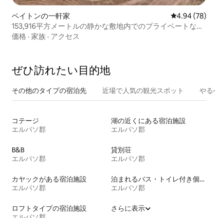
ペイトンの一軒家
レビュー78件
4.94 (78)
153,916平方メートルの静かな敷地内でのプライベートな休
暇
価格
·
家族
·
アクセス
ぜひ訪⁠れ⁠た⁠い目⁠的⁠地
その他のタ⁠イ⁠プ⁠の宿⁠泊⁠先
近場で人気の観光スポット
やる
コテージ
湖の近くにある宿泊施設
エルパソ郡
エルパソ郡
B&B
貸別荘
エルパソ郡
エルパソ郡
カヤックがある宿泊施設
泊まれるバス・トイレ付き個室
エルパソ郡
エルパソ郡
ロフトタイプの宿泊施設
さらに表示
エルパソ郡