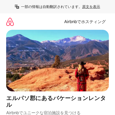
コ
一部の情報は自動翻訳されています。
原文を表示
ン
テ
ン
Airbnbでホスティング
ツ
に
ス
キ
ッ
プ
エルパソ郡にあるバケーションレンタ
ル
Airbnbでユニークな宿泊施設を見つける