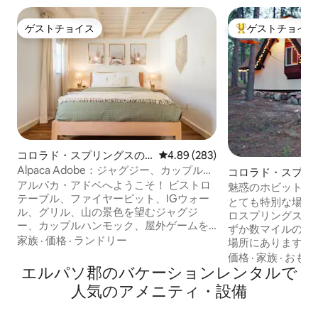
ゲストチョイス
ゲストチョイス
ゲストチョイス
大好評のゲストチ
コロラド・スプリングスの
レビュー283件、5つ星中4.89
4.89 (283)
一軒家
Alpaca Adobe：ジャグジー、カップル用
コロラド・スプリ
ハンモック、焚き火台！
アルパカ・アドベへようこそ！ ビストロ
れ
魅惑のホビットコ
テーブル、ファイヤーピット、IGウォー
とても特別な場所で
ル、グリル、山の景色を望むジャグジ
ロスプリングスや
ー、カップルハンモック、屋外ゲームを
ずか数マイルの距
備えた夢の庭に✩囲まれています ダウン
家族
·
価格
·
ランドリー
場所にあります。
タウンまで✩1マイル OTCまで✩徒歩、
がフレンドリーです
価格
·
家族
·
おもて
CC、パイクスピーク、アメリカ空軍大
エルパソ郡のバケーションレンタルで
ーの敷地内にあり
学、UCCS、神々の庭まで車ですぐ ✩48
を探索できます。 カップルのための必要
人気のアメニティ・設備
インチテレビ（Roku付き）＋アプリへの
なものがすべて揃
アクセス ✩新品の快適なベッド ✩ファミ
に遊び心のあるタ