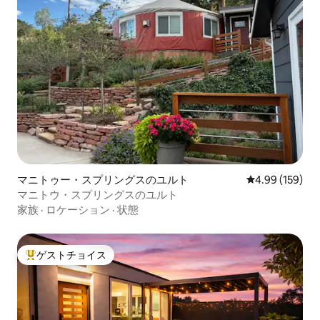
マニトゥー・スプリングスのユルト
レビュー159件
4.99 (159)
マニトウ・スプリングスのユルト
家族
·
ロケーション
·
状態
ゲストチョイス
大好評のゲストチョイスです。