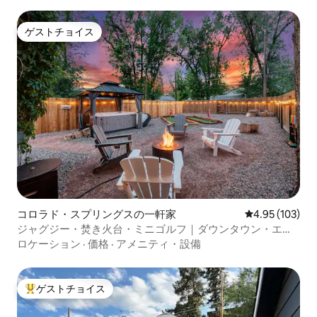
ゲストチョイス
ゲストチョイス
コロラド・スプリングスの一軒家
レビュー103件
4.95 (103)
ジャグジー・焚き火台・ミニゴルフ｜ダウンタウン・エス
ケープ
ロケーション
·
価格
·
アメニティ・設備
ゲストチョイス
大好評のゲストチョイスです。