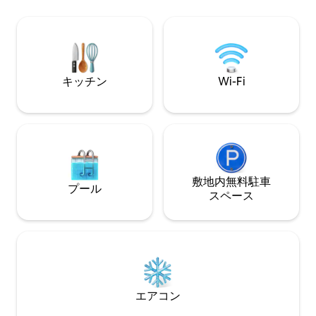
リー向け：PackNplay、ベビーバス、ハ
まではわかりませ
イチェア、ベビーモニター、おもちゃな
設計し、建てたも
ど！ ✩ビジネス：高速Wi-Fi、キーレスエ
ョンとビジョンを
ントリー、G00gle Minis ✩設備の整った
す。 ただの美し
キッチン：コーヒー、ワッフルメーカ
真実です。 ロン
ー、ミキサーなど ✩洗濯機／乾燥機
ストです。
キッチン
Wi-Fi
敷地内無料駐⁠車
プール
ス⁠ペ⁠ー⁠ス
エアコン