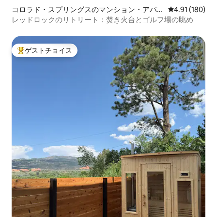
コロラド・スプリングスのマンション・アパー
レビュー180件
4.91 (180)
ト
レッドロックのリトリート：焚き火台とゴルフ場の眺め
ゲストチョイス
大好評のゲストチョイスです。