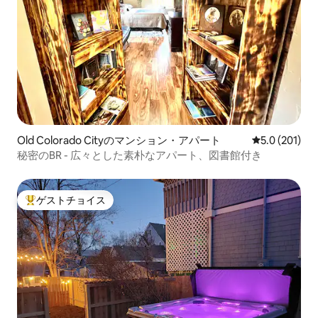
Old Colorado Cityのマンション・アパート
レビュー201
5.0 (201)
秘密のBR - 広々とした素朴なアパート、図書館付き
ゲストチョイス
大好評のゲストチョイスです。