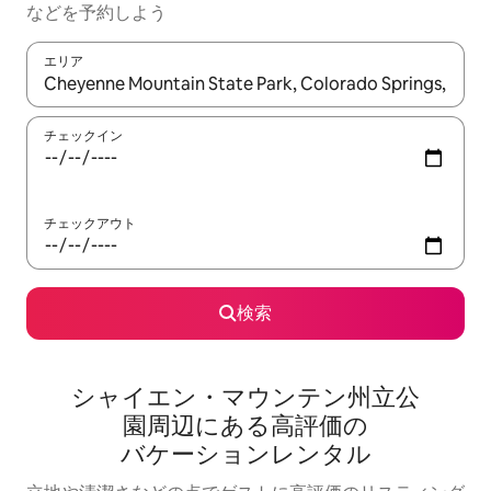
な⁠ど⁠を予⁠約⁠し⁠よ⁠う
エリア
検索結果が表示されたら、上下の矢印キーを使って移動するか、
チェックイン
チェックアウト
検索
シャイエン・マウンテン州立公
園⁠周⁠辺⁠に⁠あ⁠る高⁠評⁠価⁠の
バ⁠ケ⁠ー⁠シ⁠ョ⁠ン⁠レ⁠ン⁠タ⁠ル