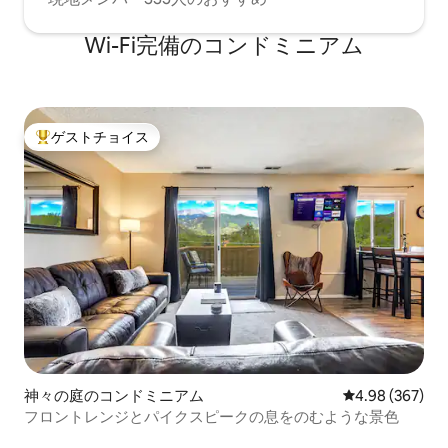
Wi-Fi完備のコンドミニアム
ゲストチョイス
大好評のゲストチョイスです。
神々の庭のコンドミニアム
レビュー367件
4.98 (367)
フロントレンジとパイクスピークの息をのむような景色