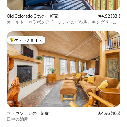
Old Colorado Cityの一軒家
レビュー381件
4.92 (381)
オールド・カラボンアド・シティまで徒歩、キングベッ
ド、フェンス付きのホットタブ
ゲストチョイス
大好評のゲストチョイスです。
ファウンテンの一軒家
レビュー105件
4.96 (105)
田舎の納屋