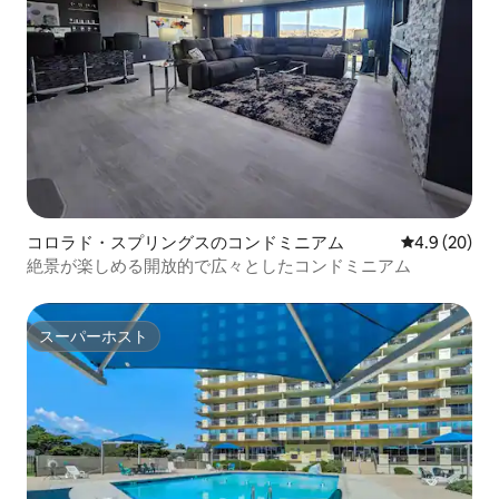
コロラド・スプリングスのコンドミニアム
レビュー20
4.9 (20)
絶景が楽しめる開放的で広々としたコンドミニアム
スーパーホスト
スーパーホスト