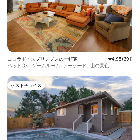
コロラド・スプリングスの一軒家
レビュー391件
4.95 (391)
ペットOK - ゲームルーム+アーケード - 山の景色
ゲストチョイス
ゲストチョイス