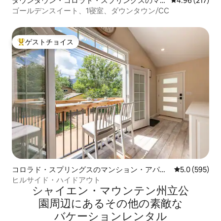
ダウンタウン・コロラド・スプリングスのマ
レビュー217件
4.96 (217)
ンション・アパート
ゴールデンスイート、1寝室、ダウンタウン/CC
ゲストチョイス
大好評のゲストチョイスです。
コロラド・スプリングスのマンション・アパー
レビュー595
5.0 (595)
ト
ヒルサイド・ハイドアウト
シャイエン・マウンテン州立公
園⁠周⁠辺⁠に⁠あ⁠るそ⁠の⁠他⁠の素⁠敵⁠な
バ⁠ケ⁠ー⁠シ⁠ョ⁠ン⁠レ⁠ン⁠タ⁠ル