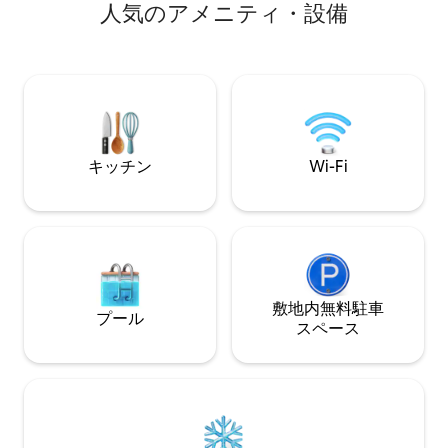
人⁠気⁠のア⁠メ⁠ニ⁠テ⁠ィ⁠・⁠設⁠備
分 神々の庭、コロラドスプリングスのダ
なものがすべて揃
ウンタウン、マニトウスプリングスまで
に遊び心のあるタ
⇛車で7分 ⇛ スマートテレビと665 Mbps
まではわかりませ
のインターネット ユニット内に⇛洗濯機
設計し、建てたも
と乾燥機 ⇛ 専用駐車場 Pemit番号：A -
ョンとビジョンを
STRP -24 -0006
す。 ただの美し
真実です。 ロン
ストです。
キッチン
Wi-Fi
敷地内無料駐⁠車
プール
ス⁠ペ⁠ー⁠ス