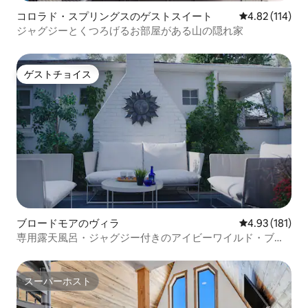
コロラド・スプリングスのゲストスイート
レビュー114件
4.82 (114)
ジャグジーとくつろげるお部屋がある山の隠れ家
ゲストチョイス
ゲストチョイス
ブロードモアのヴィラ
レビュー181件
4.93 (181)
専用露天風呂・ジャグジー付きのアイビーワイルド・ブテ
ィックヴィラ
スーパーホスト
スーパーホスト