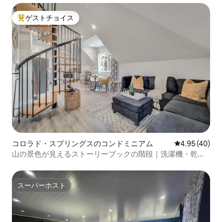
ゲストチョイス
大好評のゲストチョイスです。
コロラド・スプリングスのコンドミニアム
レビュー40件
4.95 (40)
山の景色が見えるストーリーブックの階段｜洗濯機・乾燥
機｜レインシャワー
スーパーホスト
スーパーホスト