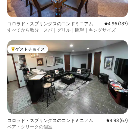
コロラド・スプリングスのコンドミニアム
レビュー137件
4.96 (137)
すべてから数分｜スパ｜グリル｜眺望｜キングサイズ
ゲストチョイス
大好評のゲストチョイスです。
コロラド・スプリングスのコンドミニアム
レビュー67件
4.93 (67)
ベア・クリークの個室