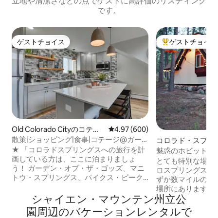
立地や清潔さなどの点でゲストに高評価のリスティング
です。
ゲストチョイス
ゲストチョイス
ゲストチョイス
大好評のゲストチ
Old Colorado Cityのコテー
レビュー600件、5つ星中4.97
4.97 (600)
ジ
散策|ショッピング|食事|コテージ@ガー
コロラド・スプリ
デン・オブ・ザ・ゴッズ
離れ
★ 「コロラドスプリングスへの旅行を計
魅惑のホビットコ
画している方は、ここに泊まりましょ
とても特別な場所で
う！ ガーデン・オブ・ザ・ゴッズ、マニ
ロスプリングスや
トウ・スプリングス、パイクス・ピーク
ずか数マイルの距
へのアクセスがとても便利です！」 ⇛ ペ
場所にあります。
ットOK 観光地に囲まれたパイクスピーク
シャイエン・マウンテン州立公
がフレンドリーです
の麓にある⇛都会の隠れ家 コーヒー、レ
ーの敷地内にあり
園⁠周⁠辺⁠のバ⁠ケ⁠ー⁠シ⁠ョ⁠ン⁠レ⁠ン⁠タ⁠ル⁠で
ストラン、バー、ブティックまで⇛徒歩5
を探索できます。 カップルのための必要