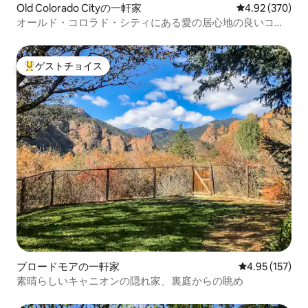
Old Colorado Cityの一軒家
レビュー370件
4.92 (370)
オールド・コロラド・シティにある愛の居心地の良いコロ
コテージ
ゲストチョイス
大好評のゲストチョイスです。
ブロードモアの一軒家
レビュー157件
4.95 (157)
素晴らしいキャニオンの隠れ家、裏庭からの眺め