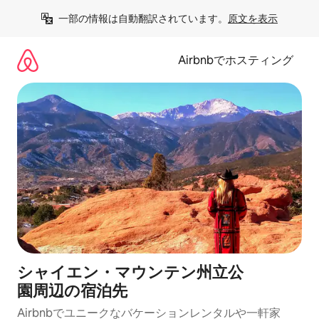
コ
一部の情報は自動翻訳されています。
原文を表示
ン
テ
ン
Airbnbでホスティング
ツ
に
ス
キ
ッ
プ
シャイエン・マウンテン州立公
園⁠周⁠辺⁠の宿⁠泊⁠先
Airbnbでユニークなバ⁠ケ⁠ー⁠シ⁠ョ⁠ンレ⁠ン⁠タ⁠ルや一⁠軒⁠家