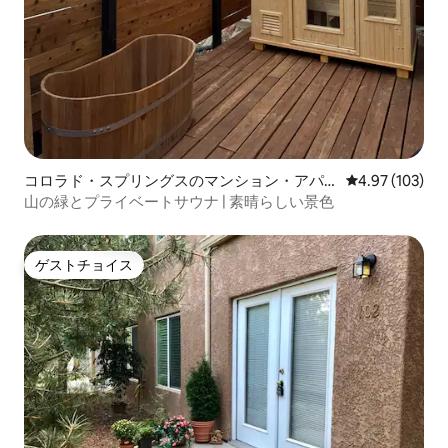
コロラド・スプリングスのマンション・アパ
レビュー103件
4.97 (103)
ート
山の緑とプライベートサウナ | 素晴らしい景色
ゲストチョイス
ゲストチョイス