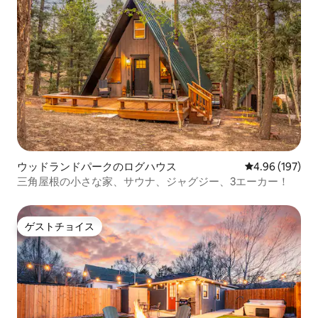
ウッドランドパークのログハウス
レビュー197件
4.96 (197)
三角屋根の小さな家、サウナ、ジャグジー、3エーカー！
ゲストチョイス
ゲストチョイス