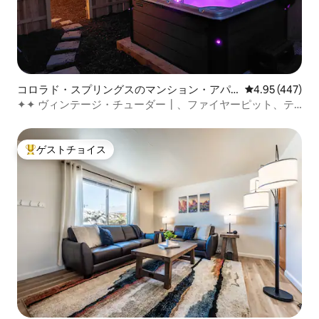
コロラド・スプリングスのマンション・アパ
レビュー447件
4.95 (447)
ート
✦✦ ヴィンテージ・チューダー┃、ファイヤーピット、テ
レビ、ジャグジー、┃ダウン┃タウン
ゲストチョイス
大好評のゲストチョイスです。