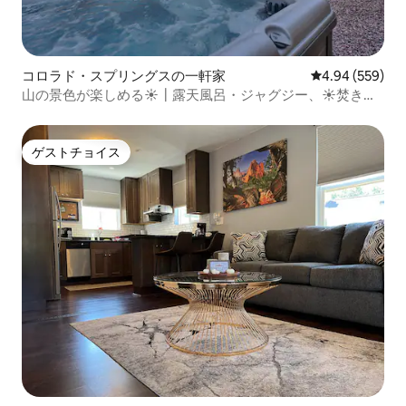
コロラド・スプリングスの一軒家
レビュー559件
4.94 (559)
山の景色が楽しめる☀┃露天風呂・ジャグジー、☀焚き火
台┃、暖炉、グリル
ゲストチョイス
ゲストチョイス