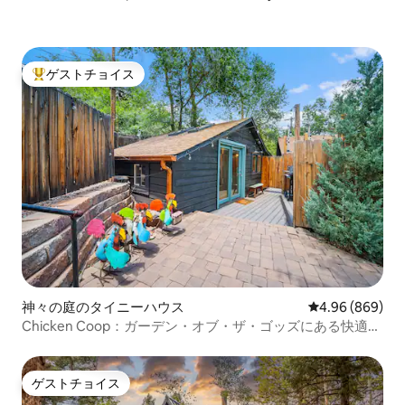
ゲストチョイス
大好評のゲストチョイスです。
神々の庭のタイニーハウス
レビュー869件
4.96 (869)
Chicken Coop：ガーデン・オブ・ザ・ゴッズにある快適な
コテージ
ゲストチョイス
ゲストチョイス