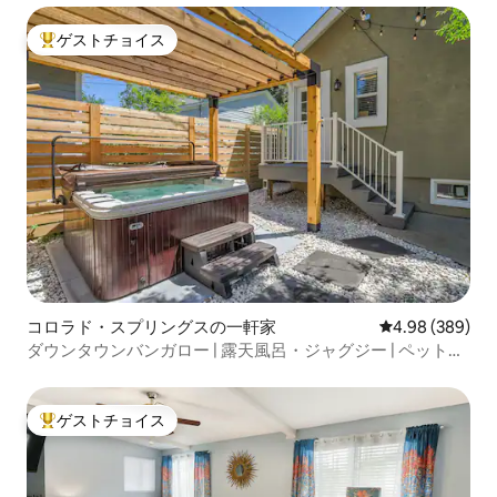
ゲストチョイス
大好評のゲストチョイスです。
コロラド・スプリングスの一軒家
レビュー389件
4.98 (389)
ダウンタウンバンガロー | 露天風呂・ジャグジー | ペット
OK | パティオ
ゲストチョイス
大好評のゲストチョイスです。