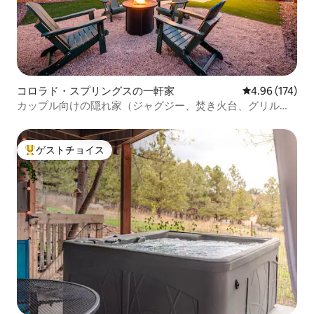
コロラド・スプリングスの一軒家
レビュー174件
4.96 (174)
カップル向けの隠れ家（ジャグジー、焚き火台、グリル付
き）
ゲストチョイス
大好評のゲストチョイスです。