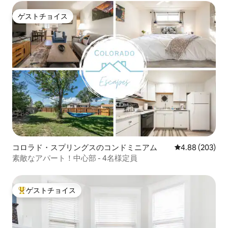
ゲストチョイス
ゲストチョイス
コロラド・スプリングスのコンドミニアム
レビュー203件
4.88 (203)
素敵なアパート！中心部 - 4名様定員
ゲストチョイス
大好評のゲストチョイスです。