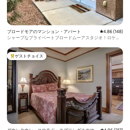
ブロードモアのマンション・アパート
レビュー148件
4.86 (148)
シャープなプライベートブロードムーアスタジオ！ロケー
ション！#102
ゲストチョイス
大好評のゲストチョイスです。