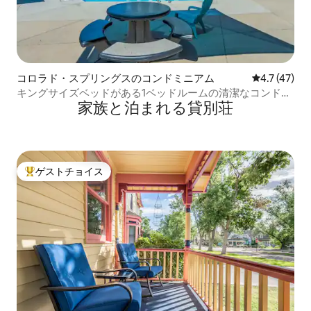
コロラド・スプリングスのコンドミニアム
レビュー47
4.7 (47)
キングサイズベッドがある1ベッドルームの清潔なコンドミ
家族と泊まれる貸別荘
ニアム
ゲストチョイス
大好評のゲストチョイスです。