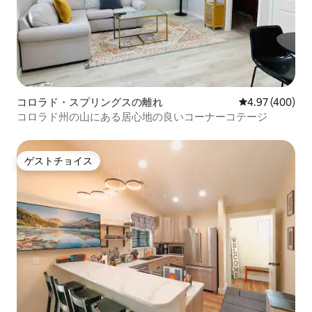
コロラド・スプリングスの離れ
レビュー400件
4.97 (400)
コロラド州の山にある居心地の良いコーナーコテージ
ゲストチョイス
ゲストチョイス