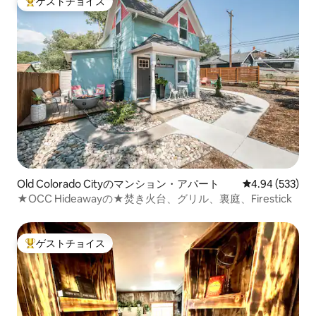
ゲストチョイス
大好評のゲストチョイスです。
Old Colorado Cityのマンション・アパート
レビュー533件
4.94 (533)
★OCC Hideawayの★焚き火台、グリル、裏庭、Firestick
ゲストチョイス
大好評のゲストチョイスです。