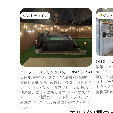
ゲストチョイス
ゲス
ゲストチョイス
大好評の
Old Col
ジ
散策|ショ
ン・オブ
コロラド・スプリングスの一
レビュー214件、5つ星
4.96 (214)
★ 「コ
軒家
画してい
専用地下室*ジャグジー*洗濯機+乾燥機*フ
う！ ガ
ルキッチン*
東側に✔魅力的に位置し、公園、レストラ
トウ・ス
ン、ショッピング、食料品店に近い居心
へのアクセ
徒歩移動
地の良いエリアにあります ヴァイブスフ
ットOK 観光地に囲まれたパイクスピーク
ィールド（地元のコロラド州スプリング
の麓にあ
ス野球チーム）まで✔徒歩圏内 パイクス
屋外スペース
·
徒歩移動のしやすさ
·
キッ
ストラン
ピーク、USAFA、フォートカーソン、フ
チン
分 神々の庭、コロラドスプリングスのダ
ォートピーターソン、UCCS、COS空港ま