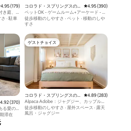
レビュー179件、5つ星中4.95つ星の平均評価
4.95 (179)
コロラド・スプリングスの一
レビュー390件、5つ星
4.95 (390)
軒家
付き庭、
ペットOK - ゲームルーム+アーケード - 山
のバンガ
の景色
すさ
·
駐車
徒歩移動のしやすさ
·
ペット
·
移動のしや
すさ
ゲストチョイス
ゲストチョイス
コロラド・スプリングスの一
レビュー283件、5つ星
4.89 (283)
軒家
Alpaca Adobe：ジャグジー、カップル用
レビュー370件、5つ星中4.92つ星の平均評価
4.92 (370)
ハンモック、焚き火台！
徒歩移動のしやすさ
·
屋外スペース
·
露天
ある愛の
風呂・ジャグジー
期滞在
先