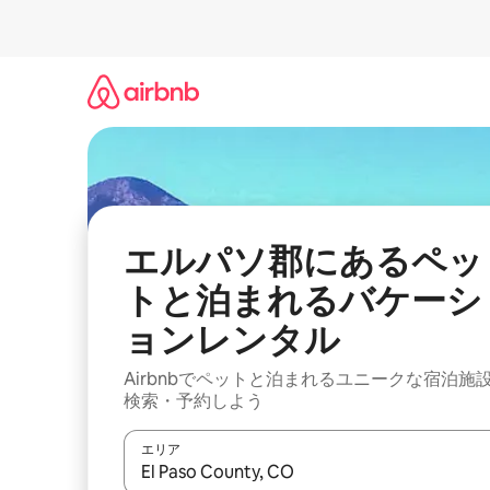
コ
ン
テ
ン
ツ
に
ス
キ
ッ
プ
エルパソ郡にあるペッ
トと泊まれるバケーシ
ョンレンタル
Airbnbでペットと泊まれるユニークな宿泊施
検索・予約しよう
エリア
検索結果が表示されたら、上下の矢印キーを使っ