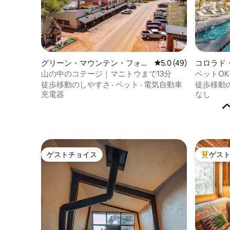
グリーン・マウンテン・フォー
レビュー49件、5つ星
5.0 (49)
コロラド
ルズのログハウス
アパート
山の中のコテージ｜マニトウまで13分
ペットO
トメント
徒歩移動のしやすさ
·
ペット
·
電気自動車
徒歩移動
充電器
なし
ゲストチョイス
ゲス
ゲストチョイス
大好評の