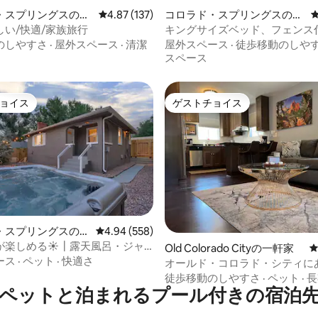
・スプリングスの一
レビュー137件、5つ星中4.87つ星の平均評価
4.87 (137)
コロラド・スプリングスの一
中4.88つ星の平均評価
軒家
しい/快適/家族旅行
キングサイズベッド、フェンス
ジャグジー付きのダウンタウン
のしやすさ
·
屋外スペース
·
清潔
屋外スペース
·
徒歩移動のしや
ロー
スペース
ョイス
ゲストチョイス
ョイス
ゲストチョイス
中4.97つ星の平均評価
・スプリングスの一
レビュー558件、5つ星中4.94つ星の平均評価
4.94 (558)
が楽しめる☀┃露天風呂・ジャ
Old Colorado Cityの一軒家
☀焚き火台┃、暖炉、グリル
ース
·
ペット
·
快適さ
オールド・コロラド・シティに
居心地の良いコロコテージ
徒歩移動のしやすさ
·
ペット
·
長
ペットと泊まれるプール付きの宿泊