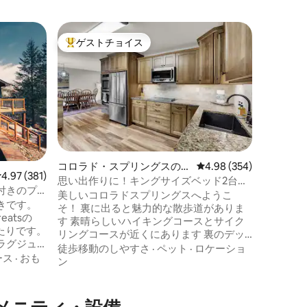
コロラド
ゲストチョイス
スーパ
大好評のゲストチョイスです。
スーパ
軒家
アイアン
★ 18
されまし
数ブロッ
コロラド
ッズ、パ
徒歩移動
校へ車で
チン
ホットタ
フェンス
コロラド・スプリングスの一
レビュー354件、5つ星
4.98 (354)
室にスマ
レビュー381件、5つ星中4.97つ星の平均評価
4.97 (381)
軒家
思い出作りに！キングサイズベッド2台＋
備の整っ
付きのプ
ガレージ＆ジャグジー！
美しいコロラドスプリングスへようこ
ゲーム/
きです。
そ！ 裏に出ると魅力的な散歩道がありま
ス、ゲー
reatsの
す 素晴らしいハイキングコースとサイク
犬用の走り
ぴったりです。
リングコースが近くにあります 裏のデッ
ョン、キ
ラグジュ
キでリラックスしてグリルを楽しんだ
燥機
徒歩移動のしやすさ
·
ペット
·
ロケーショ
、貴重な
ース
·
おも
り、フラッグストーンのパティオで焚き
ン
さわしい
火の周りに集まったり、ジャグジーに浸
れば、き
かったりできます。 広いリビングエリア
近くには
は、お友達やご家族との思い出作りに最