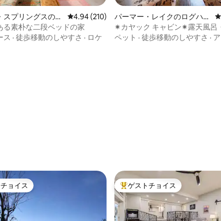
・スプリングスの離
レビュー210件、5つ星中4.94つ星の平均評価
4.94 (210)
パーマー・レイクのログハウ
ス
ある素朴な二段ベッドの家
✷カヤック キャビン✷露天風呂
ー┃ファイヤーピット┃ゲーム
ース
·
徒歩移動のしやすさ
·
ロケ
ペット
·
徒歩移動のしやすさ
·
ア
ーム
中4.98つ星の平均評価
トチョイス
ゲストチョイス
ゲストチョイスです。
大好評のゲストチョイスです。