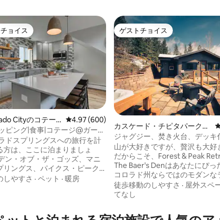
トチョイス
ゲストチョイス
ゲストチョイスです。
ゲストチョイス
orado Cityのコテー
レビュー600件、5つ星中4.97つ星の平均評価
4.97 (600)
カスケード・チピタパークの
ッピング|食事|コテージ@ガーデ
ログハウス
ジャグジー、焚き火台、デッキ
・ザ・ゴッズ
中4.96つ星の平均評価
ロラドスプリングスへの旅行を計
ライベートマウンテンホーム
山が大好きですが、贅沢も大好
る方は、ここに泊まりましょ
だからこそ、Forest & Peak Ret
ーデン・オブ・ザ・ゴッズ、マニ
The Baer's Denはあなたに
プリングス、パイクス・ピーク
コロラド州ならではのモダンな
スがとても便利です！」 ⇛ ペ
のしやすさ
·
ペット
·
暖房
アリーと山の神秘性が融合した
徒歩移動のしやすさ
·
屋外スペ
空間です。雑誌に載せるのにふ
てなし
る⇛都会の隠れ家 コーヒー、レ
キャビンに手作りの感性を加え
、バー、ブティックまで⇛徒歩5
っと恋に落ちることでしょう。