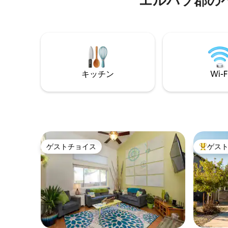
エルパソ郡の
ウンタウ
で車で✔すぐ ✔専用庭に露天風呂・ジャグ
車で7分 
ジー ✔専用玄関とキーレスエントリー ✔
インターネット ユニッ
エアコン リビングとベッドルームの✔70
乾燥機 ⇛ 専用駐車場
インチと42インチのRoku TV ✔洗濯機と
STRP -24
乾燥機 ✔フルキッチン：キューリグ、オ
ーブン＆レンジ、電子レンジ、食器洗い
機、トースターなど 短期宿泊事業許可番
キッチン
Wi-F
号：A-STRP-23-0389
ゲストチョイス
ゲス
ゲストチョイス
大好評の