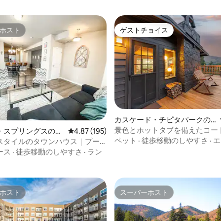
ホスト
ゲストチョイス
ホスト
ゲストチョイス
4.92つ星の平均評価
カスケード・チピタパークの
ログハウス
景色とホットタブを備えたコー
・スプリングスの町
レビュー195件、5つ星中4.87つ星の平均評価
4.87 (195)
のキャビンでの休暇 - ペットOK
ペット
·
徒歩移動のしやすさ
·
エ
スタイルのタウンハウス｜プー
風呂、ジムへのアクセス
ース
·
徒歩移動のしやすさ
·
ラン
ホスト
スーパーホスト
ホスト
スーパーホスト