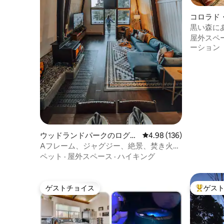
コロラド
れ
黒い森に
屋外スペ
ーション
ウッドランドパークのログハ
レビュー136件、5つ星
4.98 (136)
ウス
Aフレーム、ジャグジー、絶景、焚き火
台、犬OK
ペット
·
屋外スペース
·
ハイキング
ゲストチョイス
ゲス
ゲストチョイス
大好評の