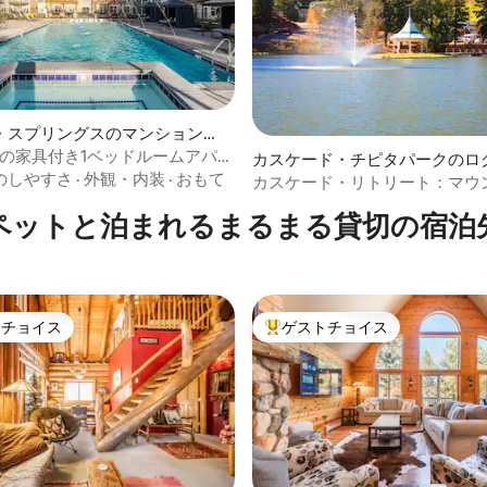
中5.0つ星の平均評価
・スプリングスのマンション・
Kの家具付き1ベッドルームアパー
カスケード・チピタパークのロ
｜温水プール
のしやすさ
·
外観・内装
·
おもて
カスケード・リトリート：マウ
ューと素晴らしいロケーション
ペットと泊まれるまるまる貸切の宿泊
トチョイス
ゲストチョイス
ゲストチョイスです。
大好評のゲストチョイスです。