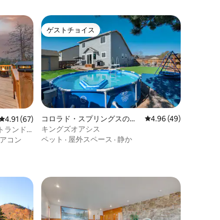
ゲストチョイス
ゲストチョイス
コロラド・スプリングスの一
レビュー49件、5つ星
4.96 (49)
レビュー67件、5つ星中4.91つ星の平均評価
4.91 (67)
軒家
キングズオアシス
トランド
ペット
·
屋外スペース
·
静か
アコン