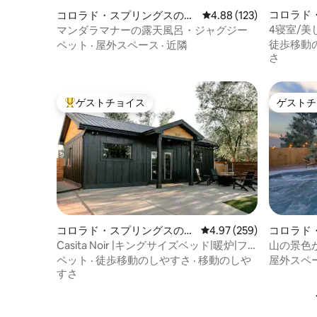
コロラド
コロラド・スプリングスの一
レビュー123件、5つ星
4.88 (123)
軒家
軒家
4寝室/美
マンダラマナーの露天風呂・ジャグジー
徒歩移動
ペット
·
屋外スペース
·
近隣
さ
ゲストチョイス
ゲストチ
大好評のゲストチョイスです。
ゲストチ
コロラド・スプリングスの一
レビュー259件、5つ星
4.97 (259)
コロラド
軒家
軒家
Casita Noir |キングサイズベッド|暖炉|フ
山の景色
ェンス付き庭
グジー、
ペット
·
徒歩移動のしやすさ
·
移動のしや
屋外スペ
すさ