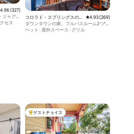
レビュー327件、5つ星中4.96つ星の平均評価
4.96 (327)
・ジャグジ
コロラド・スプリングスの町
レビュー269件、5つ星
4.93 (269)
┃映画ル
クセス
家・長屋
ダウンタウンの家。フルバスルーム2つ*デ
ッキ*庭*焚き火台
ペット
·
屋外スペース
·
グリル
ゲストチョイス
大好評のゲストチョイスです。