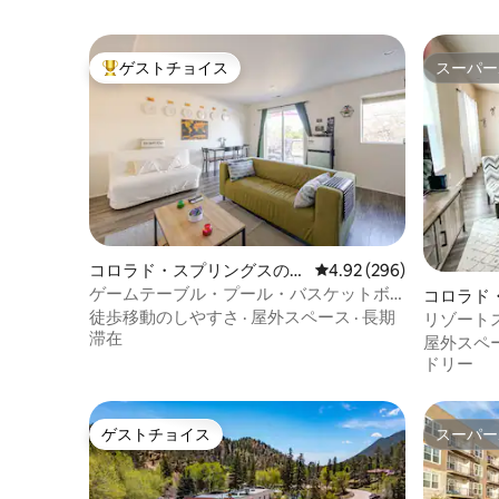
ゲストチョイス
スーパー
大好評のゲストチョイスです。
スーパー
コロラド・スプリングスのマ
レビュー296件、5つ星中
4.92 (296)
ンション・アパート
ゲームテーブル・プール・バスケットボ
コロラド
ールコート付きのかなり広いアパート
徒歩移動のしやすさ
·
屋外スペース
·
長期
家・長屋
リゾート
滞在
ル、露天
屋外スペ
ドリー
ゲストチョイス
スーパー
ゲストチョイス
スーパー