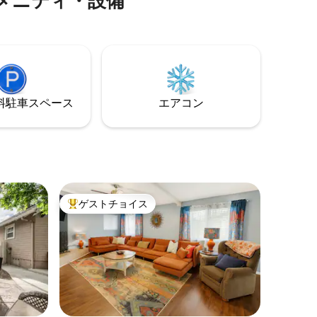
メニティ・設備
ポットへ
適です。 設備の整ったキッチンで調理
リッシュ
し、ダブルオーブンで焼きましょう お店
の素晴ら
やレストランに近いです。 FUBOでストリ
The
ーミング、Disney +、スポーツをお楽しみ
ジャグジーに
ください 許可番号STR -0579
⁠車ス⁠ペ⁠ー⁠ス
エアコン
ゲストチョイス
大好評のゲストチョイスです。