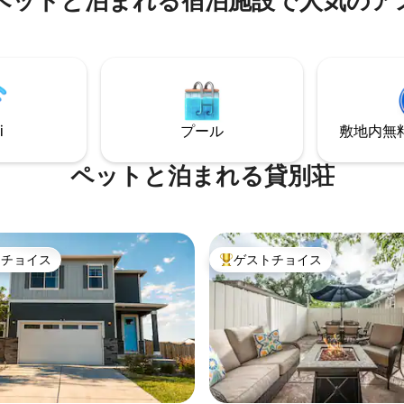
ペットと泊まれる宿泊施設で人気のア
トレイルがあり、地元の人気ス
ン、マニトウスプリングスまで⇛
も素早くアクセスでき、スタイ
⇛ スマートテレビと665 Mbpsの
なデッキからはランパート山脈
ト内に⇛洗濯機と
しい景色を眺めることができる、
 Pemit番号：A -
Baer's Denは見逃せません。
 -0006
ついてはお話ししましたか？
i
プール
敷地内無料駐
ペットと泊まれる貸別荘
トチョイス
ゲストチョイス
ゲストチョイスです。
大好評のゲストチョイスです。