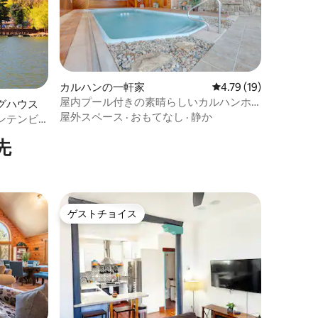
カルハンの一軒家
レビュー19件、5つ星
4.79 (19)
屋内プール付きの素晴らしいカルハンホ
グハウス
ーム！
屋外スペース
·
おもてなし
·
静か
ンテンビ
先
ゲストチョイス
ゲストチョイス