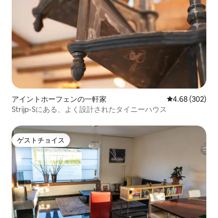
アイントホーフェンの一軒家
レビュー302件
4.68 (302)
Strijp-Sにある、よく設計されたタイニーハウス
ゲストチョイス
ゲストチョイス