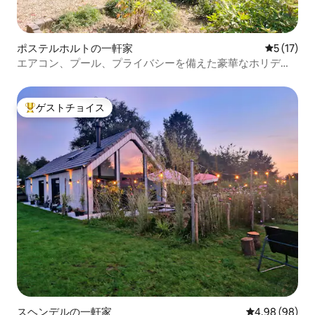
ポステルホルトの一軒家
レビュー1
5 (17)
エアコン、プール、プライバシーを備えた豪華なホリデー
ホーム
ゲストチョイス
大好評のゲストチョイスです。
スヘンデルの一軒家
レビュー98件
4.98 (98)