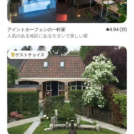
アイントホーフェンの一軒家
レビュー31件
4.94 (31)
人気のある地区にあるモダンで美しい家
ゲストチョイス
大好評のゲストチョイスです。