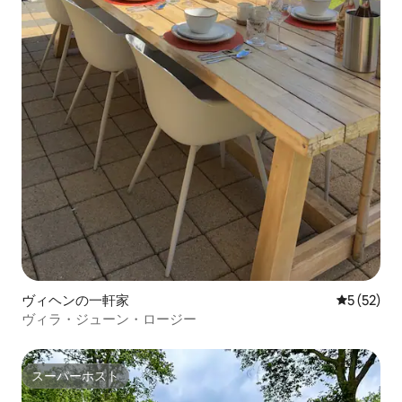
ヴィヘンの一軒家
レビュー5
5 (52)
ヴィラ・ジューン・ロージー
スーパーホスト
スーパーホスト