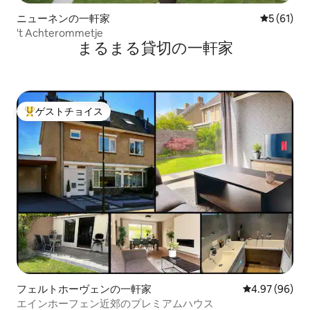
ニューネンの一軒家
レビュー6
5 (61)
't Achterommetje
まるまる貸切の一軒家
ゲストチョイス
大好評のゲストチョイスです。
フェルトホーヴェンの一軒家
レビュー96件
4.97 (96)
エインホーフェン近郊のプレミアムハウス