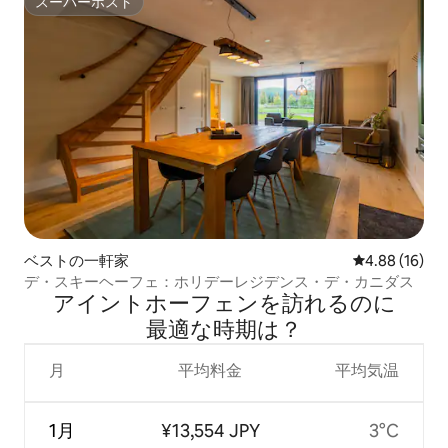
スーパーホスト
スーパーホスト
ベストの一軒家
レビュー16件
4.88 (16)
デ・スキーヘーフェ：ホリデーレジデンス・デ・カニダス
アイントホーフェンを訪⁠れ⁠るの⁠に
最⁠適⁠な時⁠期⁠は⁠？
月
平均料金
平均気温
1月
¥13,554 JPY
3°C