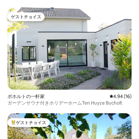
ゲストチョイス
ゲストチョイス
ボホルトの一軒家
レビュー16件
4.94 (16)
ガーデンサウナ付きホリデーホームTen Huyze Bucholt
ゲストチョイス
大好評のゲストチョイスです。