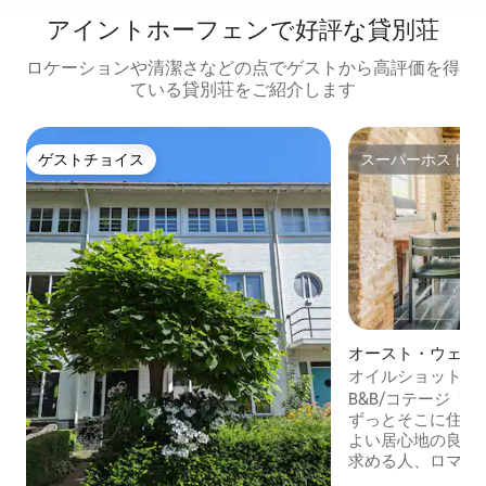
アイントホーフェンで好評な貸別荘
ロケーションや清潔さなどの点でゲストから高評価を得
ている貸別荘をご紹介します
ゲストチョイス
スーパーホスト
ゲストチョイス
スーパーホスト
オースト・ウェス
ン・ミッデルベー
オイルショット郊
軒家
ホーム
B&B/コテージ「Th
ずっとそこに住ん
よい居心地の良さ
求める人、ロマン
子供連れの家族に適し