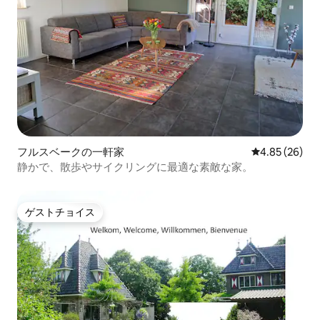
フルスベークの一軒家
レビュー26件
4.85 (26)
静かで、散歩やサイクリングに最適な素敵な家。
ゲストチョイス
ゲストチョイス