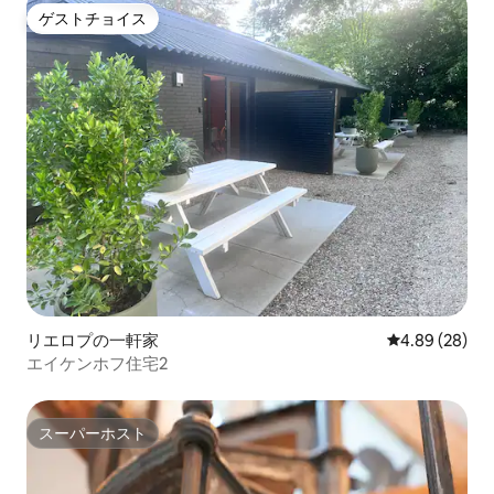
ゲストチョイス
ゲストチョイス
リエロプの一軒家
レビュー28件
4.89 (28)
エイケンホフ住宅2
スーパーホスト
スーパーホスト