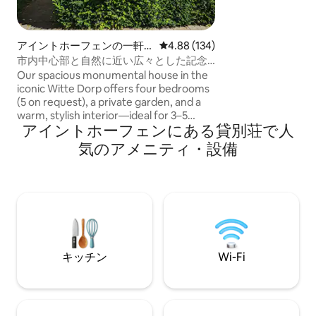
し、障害のあるゲ
す！自然保護区の
ンドショッテ、ネ
アイントホーフェンの一軒
レビュー134件、5つ星中4.88
4.88 (134)
の中心地に位置し
家
市内中心部と自然に近い広々とした記念
ーキングの機会が
碑的な家
Our spacious monumental house in the
ーフェン、ティル
iconic Witte Dorp offers four bedrooms
に位置しています
(5 on request), a private garden, and a
テリング、E3ビ
warm, stylish interior—ideal for 3–5
ベークセ・ベルヘ
アイントホーフェンにある貸別荘で人
adults or families. Located in a quiet,
空港まで15分。
green neighbourhood, it’s a 15-minute
気のアメニティ・設備
walk to the city center. Enjoy a bright
living room with a 65” smart TV, a fully
equipped kitchen, and easy access to
parks, shops, and supermarkets. Ideal
for a group for weekend stays or on
work trips.
キッチン
Wi-Fi