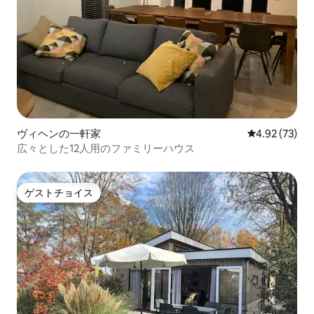
ヴィヘンの一軒家
レビュー73件
4.92 (73)
広々とした12人用のファミリーハウス
ゲストチョイス
ゲストチョイス