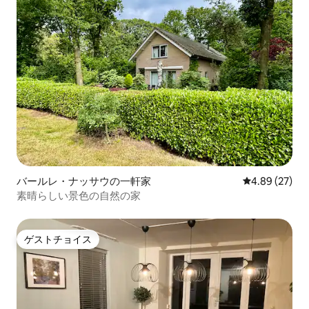
バールレ・ナッサウの一軒家
レビュー27件
4.89 (27)
素晴らしい景色の自然の家
ゲストチョイス
ゲストチョイス