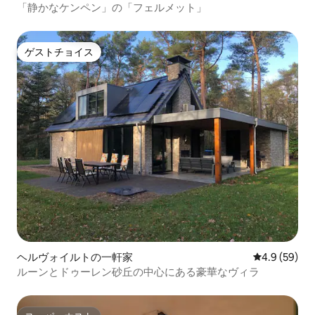
「静かなケンペン」の「フェルメット」
ゲストチョイス
ゲストチョイス
ヘルヴォイルトの一軒家
レビュー59
4.9 (59)
ルーンとドゥーレン砂丘の中心にある豪華なヴィラ