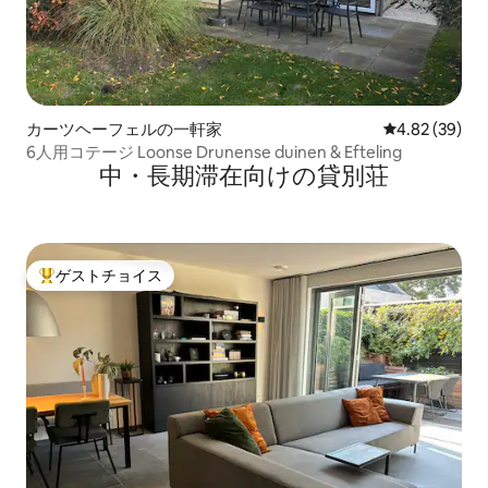
カーツヘーフェルの一軒家
レビュー39件
4.82 (39)
6人用コテージ Loonse Drunense duinen & Efteling
中・長期滞在向けの貸別荘
ゲストチョイス
大好評のゲストチョイスです。