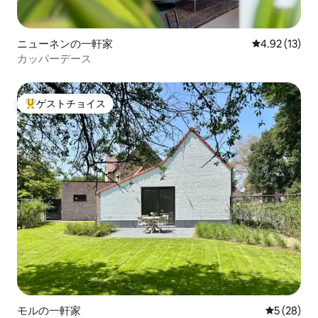
ニューネンの一軒家
レビュー13件
4.92 (13)
カッパーデース
ゲストチョイス
大好評のゲストチョイスです。
モルの一軒家
レビュー2
5 (28)