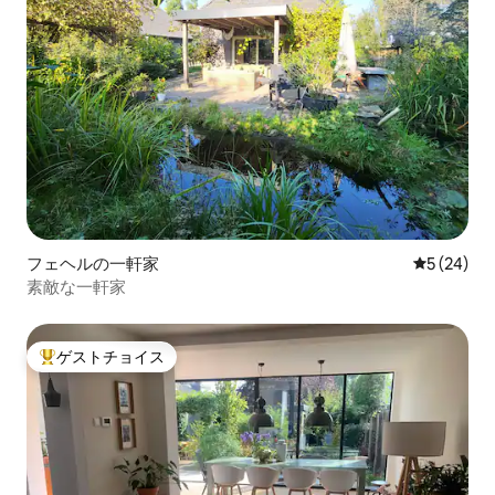
フェヘルの一軒家
レビュー2
5 (24)
素敵な一軒家
ゲストチョイス
大好評のゲストチョイスです。