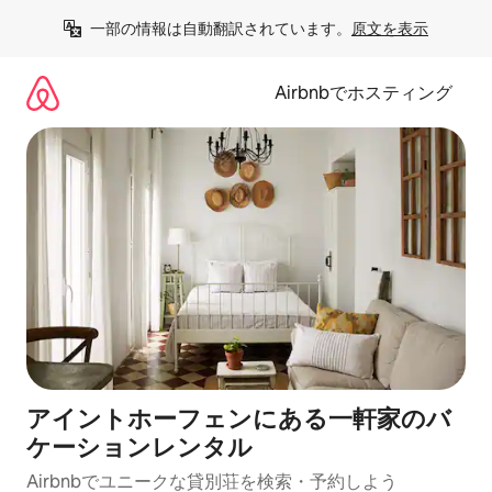
コ
一部の情報は自動翻訳されています。
原文を表示
ン
テ
ン
Airbnbでホスティング
ツ
に
ス
キ
ッ
プ
アイントホーフェンにある一軒家のバ
ケーションレンタル
Airbnbでユニークな貸別荘を検索・予約しよう