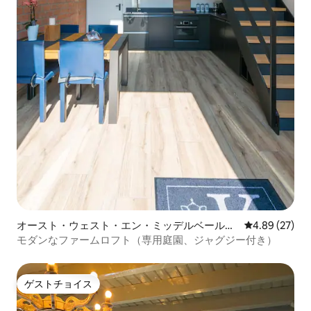
オースト・ウェスト・エン・ミッデルベールス
レビュー27件
4.89 (27)
の一軒家
モダンなファームロフト（専用庭園、ジャグジー付き）
ゲストチョイス
ゲストチョイス