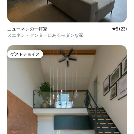
ニューネンの一軒家
レビュー2
5 (23)
ヌエネン・センターにあるモダンな家
ゲストチョイス
ゲストチョイス