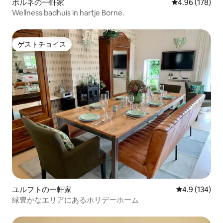
ボルネの一軒家
レビュー178件
4.96 (178)
Wellness badhuis in hartje Borne.
ゲストチョイス
ゲストチョイス
ユルフトの一軒家
レビュー134
4.9 (134)
緑豊かなエリアにあるホリデーホーム