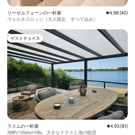
リーゼルフェーンの一軒家
レビュー40件
4.98 (40)
ウェルネスロッジ（大人限定、すべて込み）
ゲストチョイス
ゲストチョイス
ラスムの一軒家
レビュー81件
4.93 (81)
湖畔のWaterVilla、大きなテラスと湖の眺望