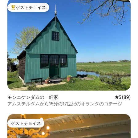
ゲストチョイス
大好評のゲストチョイスです。
モンニケンダムの一軒家
レビュー8
5 (89)
アムステルダムから15分の17世紀のオランダのコテージ
ゲストチョイス
ゲストチョイス