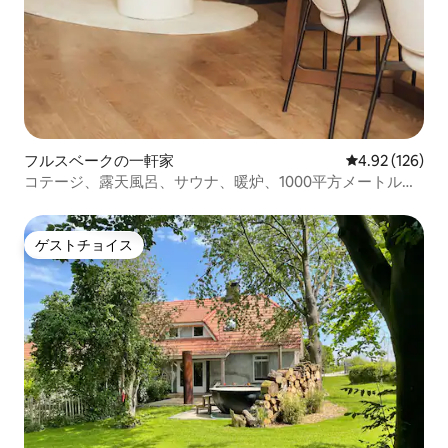
フルスベークの一軒家
レビュー126件
4.92 (126)
コテージ、露天風呂、サウナ、暖炉、1000平方メートルの
庭
ゲストチョイス
ゲストチョイス