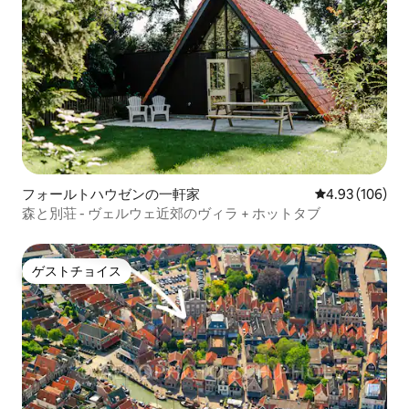
フォールトハウゼンの一軒家
レビュー106件
4.93 (106)
森と別荘 - ヴェルウェ近郊のヴィラ + ホットタブ
ゲストチョイス
ゲストチョイス