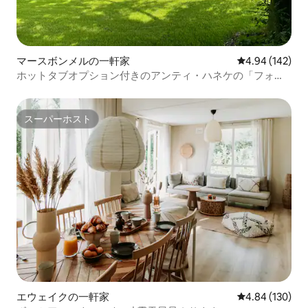
マースボンメルの一軒家
レビュー142件
4.94 (142)
ホットタブオプション付きのアンティ・ハネケの「フォア
ハウス」で
スーパーホスト
スーパーホスト
エウェイクの一軒家
レビュー130件
4.84 (130)