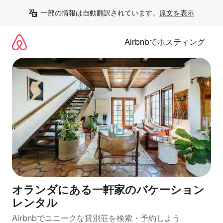
コ
一部の情報は自動翻訳されています。
原文を表示
ン
テ
ン
Airbnbでホスティング
ツ
に
ス
キ
ッ
プ
オランダにある一軒家のバケーション
レンタル
Airbnbでユニークな貸別荘を検索・予約しよう