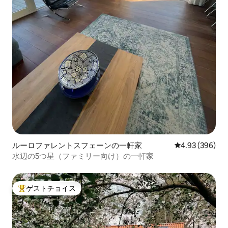
ルーロファレントスフェーンの一軒家
レビュー396件
4.93 (396)
水辺の5つ星（ファミリー向け）の一軒家
ゲストチョイス
大好評のゲストチョイスです。