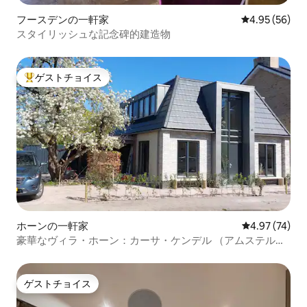
フースデンの一軒家
レビュー56件
4.95 (56)
スタイリッシュな記念碑的建造物
ゲストチョイス
大好評のゲストチョイスです。
ホーンの一軒家
レビュー74件
4.97 (74)
豪華なヴィラ・ホーン：カーサ・ケンデル （アムステルダ
ム近郊）
ゲストチョイス
ゲストチョイス