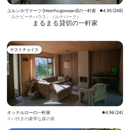
ユルンホヴァーツ (Heerhugowaard)の一軒家
レビュー248件
4.95 (248)
「ルナビーチハウス」（ルナパーク）
まるまる貸切の一軒家
ゲストチョイス
ゲストチョイス
オッテルローの一軒家
レビュー24件
4.96 (24)
スパ付きの豪華な森の家