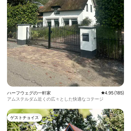
ハーフウェグの一軒家
レビュー185件
4.95 (185)
アムステルダム近くの広々とした快適なコテージ
ゲストチョイス
ゲストチョイス