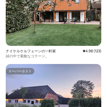
ナイケルケルフェーンの一軒家
レビュー123件
4.98 (123)
緑の中で素敵なコテージ。
スーパーホスト
スーパーホスト