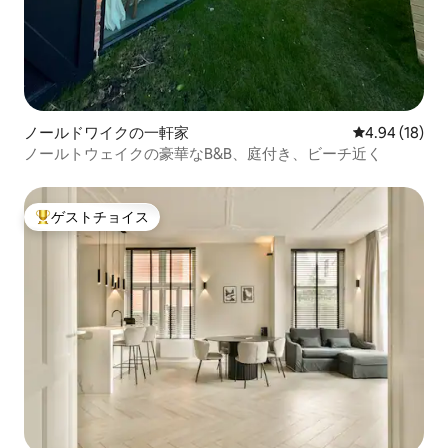
ノールドワイクの一軒家
レビュー18件
4.94 (18)
ノールトウェイクの豪華なB&B、庭付き、ビーチ近く
ゲストチョイス
大好評のゲストチョイスです。