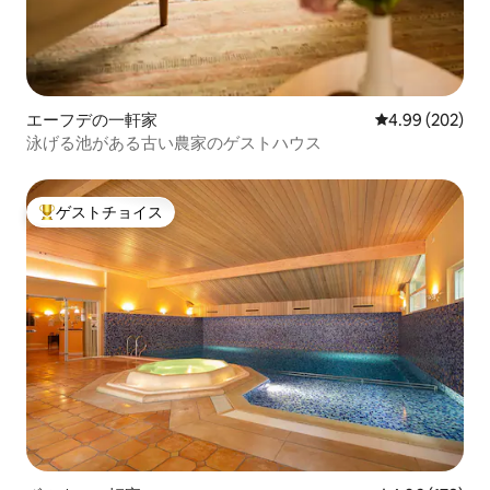
エーフデの一軒家
レビュー202件
4.99 (202)
泳げる池がある古い農家のゲストハウス
ゲストチョイス
大好評のゲストチョイスです。