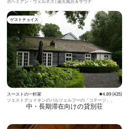
ボヘミアン・ウェルネス | 露天風呂＆サウナ
ゲストチョイス
ゲストチョイス
スーストの一軒家
レビュー425件
4.89 (425)
ソエストデュイネンのパルツェルフーの「コテージ」。
中・長期滞在向けの貸別荘