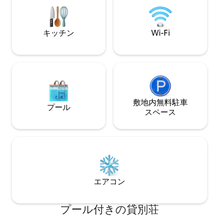
広々としたウッドデッキがあり、見事な
ビングダイニング
湖の景色を楽しめます。犬をお連れの方
らに、3つの魅力
へ：この宿泊施設は柵で囲まれています
の独立したバスル
キッチン
Wi-Fi
😊
敷地内無料駐⁠車
プール
ス⁠ペ⁠ー⁠ス
エアコン
プール付きの貸別荘