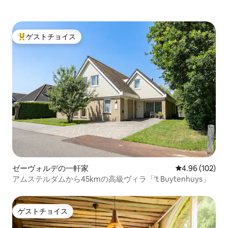
ゲストチョイス
大好評のゲストチョイスです。
ゼーヴォルデの一軒家
レビュー102件
4.96 (102)
アムステルダムから45kmの高級ヴィラ「't Buytenhuys」
ゲストチョイス
ゲストチョイス