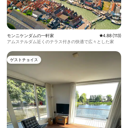
モンニケンダムの一軒家
レビュー113件
4.88 (113)
アムステルダム近くのテラス付きの快適で広々とした家
ゲストチョイス
ゲストチョイス