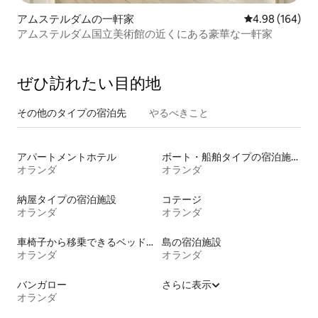
アムステルダムの一軒家
レビュー164件
4.98 (164)
アムステルダム国立美術館の近くにある豪華な一軒家
ぜひ訪⁠れ⁠た⁠い目⁠的⁠地
その他のタ⁠イ⁠プ⁠の宿⁠泊⁠先
やるべきこと
アパートメントホテル
ボート・船舶タイプの宿泊施設
オランダ
オランダ
納屋タイプの宿泊施設
コテージ
オランダ
オランダ
車椅子から移乗できるベッドがある宿泊施設
島の宿泊施設
オランダ
オランダ
バンガロー
さらに表示
オランダ