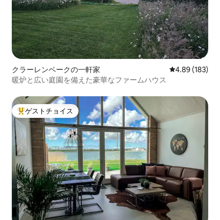
クラーレンベークの一軒家
レビュー183件
4.89 (183)
暖炉と広い庭園を備えた豪華なファームハウス
ゲストチョイス
大好評のゲストチョイスです。