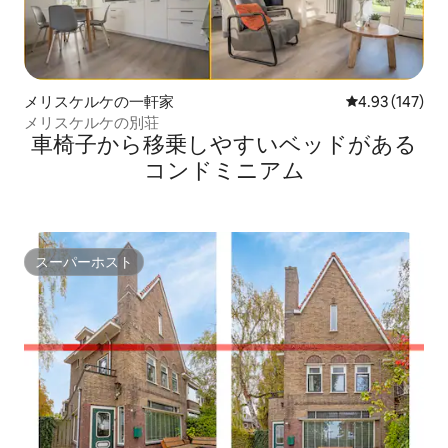
メリスケルケの一軒家
レビュー147件
4.93 (147)
メリスケルケの別荘
車椅子から移乗しやすいベッドがある
コンドミニアム
スーパーホスト
スーパーホスト