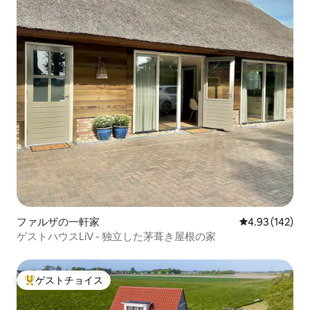
ファルザの一軒家
レビュー142件
4.93 (142)
ゲストハウスLiV - 独立した茅葺き屋根の家
ゲストチョイス
大好評のゲストチョイスです。