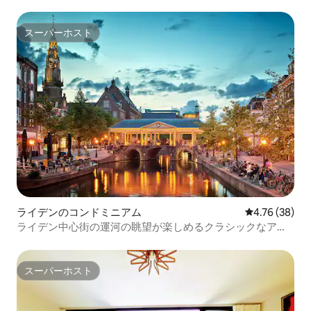
付き）
スーパーホスト
スーパーホスト
ライデンのコンドミニアム
レビュー38件
4.76 (38)
ライデン中心街の運河の眺望が楽しめるクラシックなアパ
ート
スーパーホスト
スーパーホスト