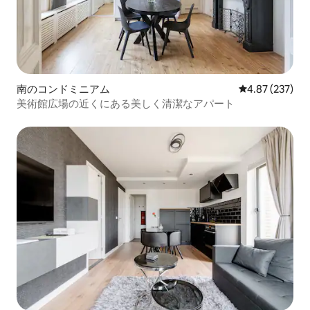
南のコンドミニアム
レビュー237件
4.87 (237)
美術館広場の近くにある美しく清潔なアパート