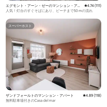
ょう。 お車でお越しの場合：シャレーの
つ海辺の小さなリ
エグモント・アーン・ゼーのマンション・アパ
レビュー111
4.74 (111)
近くには十分な公共駐車場があります。
美しく、周辺環境
ート
人気！灯台のすぐそばにあり、ビーチまで50 mの流れ
（無料） 公共交通機関：ライデン中央駅
リング、ハイキン
からバスで簡単にアクセスできます。 ま
は文字通り徒歩圏
た、アムステルダム/スキポール空港から
のパン屋さんがす
も電車/スピードバスで便利にアクセスで
ーパーマーケット
スーパーホスト
スーパーホスト
きます。 ウーブルッゲはいくつかの美し
会の周りには、居
いハイキングとサイクリングルートの一
テラスがあります。 ビーチは広くて
部であるため、ハイカーやサイクリスト
で、いくつかのク
にとって、ウーブルッゲは1泊または長期
あります。 バス停は庭に隣接していま
滞在に最適な場所です。 シャレー内は禁
す。 アパートのすぐ隣のStationswegで
煙です！ ゲームがあり、リクエストに応
の駐車は無料です
じて2歳から12歳までのお子様向けのさま
ざまなおもちゃを箱に詰めてご用意でき
ます。 川沿いの岸壁には素敵なパン屋が
あります。 そこで新鮮なパンやロールを
買うことができるだけでなく、運河を見
下ろすテラスでコーヒーやペストリーを
楽しむことができます。 ご自身で料理す
る気分でない場合は、レストラン
「Disgenoten」でおいしいランチやディ
ザンドフォールトのマンション・アパート
レビュー118件
4.89 (118)
ナーをお楽しみいただけます。 このレス
無料駐車場付きのCasa del mar
トランには水辺に美しいテラスがありま
す。