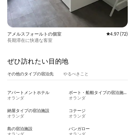
アメルスフォールトの個室
レビュー72件
4.97 (72)
長期滞在に快適な客室
ぜひ訪⁠れ⁠た⁠い目⁠的⁠地
その他のタ⁠イ⁠プ⁠の宿⁠泊⁠先
やるべきこと
アパートメントホテル
ボート・船舶タイプの宿泊施設
オランダ
オランダ
納屋タイプの宿泊施設
コテージ
オランダ
オランダ
島の宿泊施設
バンガロー
オランダ
オランダ