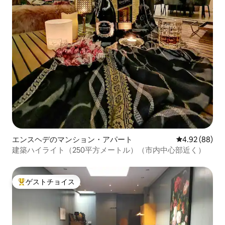
エンスヘデのマンション・アパート
レビュー88件
4.92 (88)
建築ハイライト（250平方メートル）（市内中心部近く）
ゲストチョイス
大好評のゲストチョイスです。