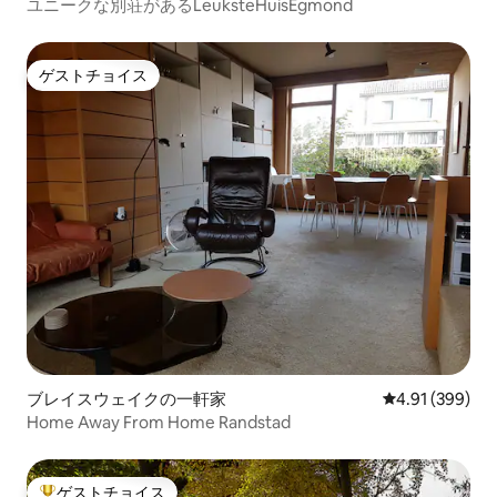
ユニークな別荘があるLeuksteHuisEgmond
ゲストチョイス
ゲストチョイス
ブレイスウェイクの一軒家
レビュー399件
4.91 (399)
Home Away From Home Randstad
ゲストチョイス