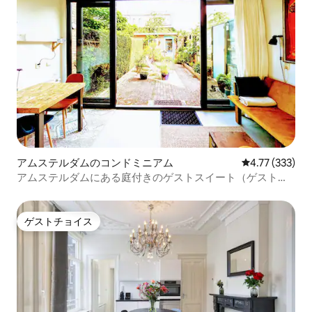
アムステルダムのコンドミニアム
レビュー333件
4.77 (333)
アムステルダムにある庭付きのゲストスイート（ゲスト専
用）
ゲストチョイス
ゲストチョイス