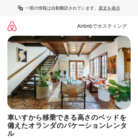
コ
一部の情報は自動翻訳されています。
原文を表示
ン
テ
ン
Airbnbでホスティング
ツ
に
ス
キ
ッ
プ
車いすから移乗できる高さのベッドを
備えたオランダのバケーションレンタ
ル