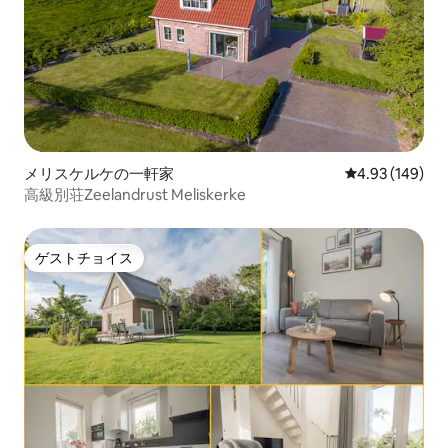
メリスケルケの一軒家
レビュー149件
4.93 (149)
高級別荘Zeelandrust Meliskerke
ゲストチョイス
ゲストチョイス