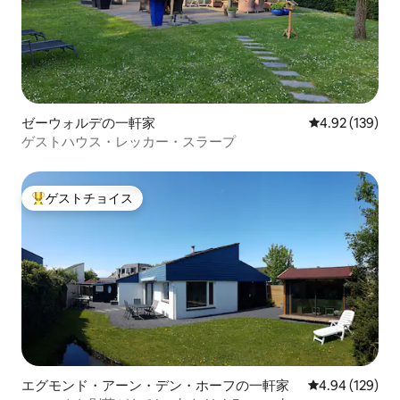
ゼーウォルデの一軒家
レビュー139件
4.92 (139)
ゲストハウス・レッカー・スラープ
ゲストチョイス
大好評のゲストチョイスです。
エグモンド・アーン・デン・ホーフの一軒家
レビュー129件
4.94 (129)