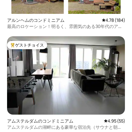
アルンヘムのコンドミニアム
レビュー184件
4.78 (184)
最高のロケーション！明るく、雰囲気のある30年代のアパ
ート
ゲストチョイス
大好評のゲストチョイスです。
アムステルダムのコンドミニアム
レビュー55件
4.95 (55)
アムステルダムの湖畔にある豪華な宿泊先（サウナと朝食