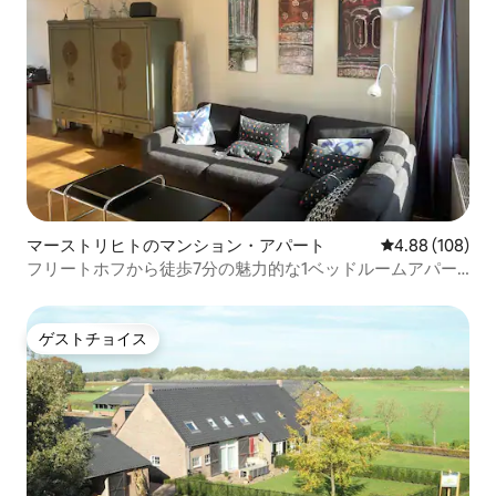
マーストリヒトのマンション・アパート
レビュー108件
4.88 (108)
フリートホフから徒歩7分の魅力的な1ベッドルームアパー
ト
ゲストチョイス
ゲストチョイス