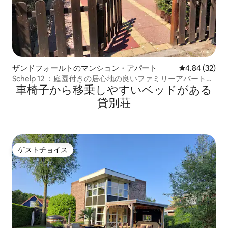
ザンドフォールトのマンション・アパート
レビュー32件
4.84 (32)
Schelp 12 ：庭園付きの居心地の良いファミリーアパートメ
車椅子から移乗しやすいベッドがある
ント
貸別荘
ゲストチョイス
ゲストチョイス