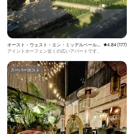
オースト・ウェスト・エン・ミッデルベール
レビュー177件
4.84 (177)
スのマンション・アパート
アイントホーフェン近くの広いアパートです。
スーパーホスト
スーパーホスト