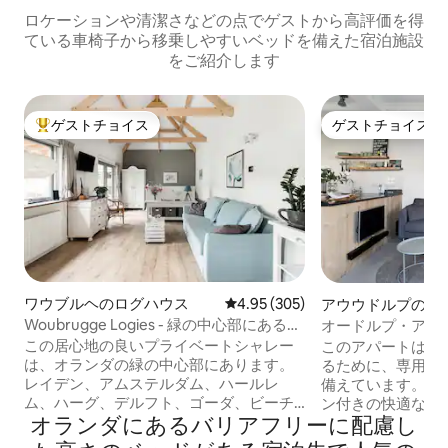
ロケーションや清潔さなどの点でゲストから高評価を得
ている車椅子から移乗しやすいベッドを備えた宿泊施設
をご紹介します
ゲストチョイス
ゲストチョイス
大好評のゲストチョイスです。
ゲストチョイス
ワウブルヘのログハウス
レビュー305件、5つ星中4.95
4.95 (305)
アウウドルプのマ
ン・アパート
Woubrugge Logies - 緑の中心部にあるプ
オードルプ・アン
ライベートシャレー
快適なアパート
この居心地の良いプライベートシャレー
このアパートは、
は、オランダの緑の中心部にあります。
るために、専用の
レイデン、アムステルダム、ハールレ
備えています。階
ム、ハーグ、デルフト、ゴーダ、ビーチ
ン付きの快適なリ
オランダにあるバリアフリーに配慮し
から車でわずか30分以内です。 ヴォーブ
開放的なドアが多
ルッグ自体は、ブラーセマール湖に流れ
ます。床暖房に加