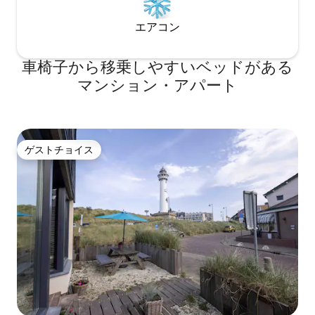
ペースがありますが、同じ部屋をシェア
があり、もう一方
することにご留意ください。 シャレーは
ドがあります。木
エアコン
南を向いているので、一日中太陽を楽し
空間は、すぐにリラ
むことができます。 日陰に座ることをご
パートは、小さな
希望の場合は、大きなパラソルの下に座
い村の中心部があ
車椅子から移乗しやすいベッドがある
ることができます。 くつろぐための居心
にあります。自転
地の良いベランダと果樹のある芝生もあ
に到着します。ア
マンション・アパート
ります。 ゲストは家の前の川沿いの岸壁
居心地が良く、雰
にある椅子を使用することができます。
すぐにくつろげま
そこで座ってリラックスし、飲み物を飲
ご自身でお料理を
みながら、通りすがりのボートの光景を
中に入るとすぐに
楽しむことができます。 シャレーは完全
チスタイルのイン
ゲストチョイス
ゲストチョイス
なプライバシーを提供します。 ただし、
なれます。仕上げ
ご不明な点や特別なご希望がございまし
パートのゲストは、Yog
たら、ほとんどの場合近所にいますの
のヨガレッスンに
で、電話でお問い合わせください。 ゲス
スタジオはアパート
トの方がお望みであれば、喜んでお手伝
ストは、フェンス
いし、おしゃべりします。 ワウブルッゲ
イベートガーデン
は、ライデン、アムステルダム、ハー
は快適な座席、リ
グ、ビーチから30分以内の小さな町で
なピクニックテーブ
す。 運河をたどると、セーリング、カヌ
友人と私はメール、
ー、水泳ができるブラーセメル湖があり
連絡を取ることができます
ます。 自転車、ハイキング、モーターボ
美しいOuddor
ートを借りて、さらに遠くを探索しまし
心部と17キロメ