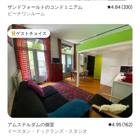
ザンドフォールトのコンドミニアム
レビュー330件
4.84 (330)
ビーチワンルーム
ゲストチョイス
大好評のゲストチョイスです。
アムステルダムの個室
レビュー162件
4.95 (162)
イースタン・ドックランズ・スタジオ