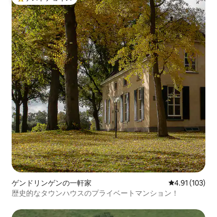
大好評のゲストチョイスです。
ゲンドリンゲンの一軒家
レビュー103件
4.91 (103)
歴史的なタウンハウスのプライベートマンション！