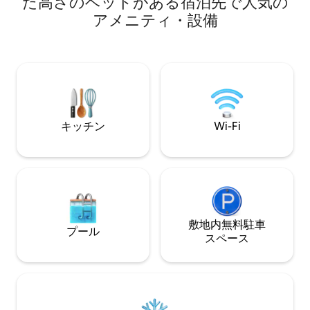
た高さのベッドがある宿泊先で人気の
込む特徴的な運河沿いの素敵な小さな町
ブもあります。 開放的な階段を通って、
アメニティ・設備
です。 セーリング、サーフィン、水泳、
壁で部分的に仕切
モーターボートのレンタル、自転車やハ
ルベッド1台とシ
イキングで美しい周辺を探索、または庭
寝室に入ることが
でリラックスしてください。 シャレーは
くる場合は、到着
ワンルーム（40平方メートル）で、2名様
請求します。 すべての部屋はスタイリッ
に快適にご宿泊いただけます。 ソファベ
シュな天然素材で
ッドはダブルベッドに変換できるので、
階のコンクリート
シャレーは若いご家族やご友人グループ
れています。雰囲
キッチン
Wi-Fi
にも最適です。 シャレーには専用バスル
ムには、ソファ、薪ス
ーム付きの部屋が1部屋あります（ワンル
きテレビ（テレビ
ーム：40平方メートル）。 ダブルベッド
す。キッチンは、
（サイズ210 x 160 cm ）とソファベッド
ブルと花崗岩のカ
（サイズ200 x 140 cm ）があります。 ワ
て部分的に分離さ
ンルームにはテレビ、椅子4脚付きテーブ
にはレトロなSme
ル、コンロ、オーブン、トースター、コ
ンロ、冷蔵庫、食
ーヒーマシンを完備したキッチンがあり
レンジ、電気ケト
敷地内無料駐⁠車
プール
ます（コーヒー、紅茶、オランダのクッ
バスルームは、小
ス⁠ペ⁠ー⁠ス
キー（ストロープワッフル）が料金に含
で南部の雰囲気を
まれています）。 ゲスト用の電子レンジ
鎖されたランドリ
はシャレーの隣の納屋にあります。 この
と掃除機がありま
納屋には、（レンタル）自転車やベビー
す。 寝室の屋根裏は2つの部分に分かれて
カーを駐輪できます。 4名様に十分なス
おり、壁の片側に