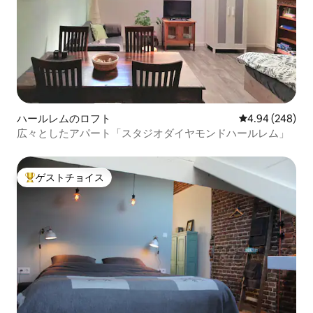
ハールレムのロフト
レビュー248件
4.94 (248)
広々としたアパート「スタジオダイヤモンドハールレム」
ゲストチョイス
大好評のゲストチョイスです。