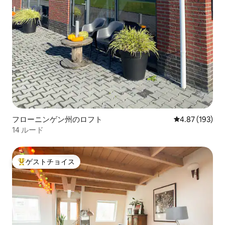
フローニンゲン州のロフト
レビュー193件
4.87 (193)
14 ルード
ゲストチョイス
大好評のゲストチョイスです。