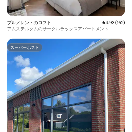
プルメレントのロフト
レビュー162件
4.93 (162)
アムステルダムのサークルラックスアパートメント
スーパーホスト
スーパーホスト