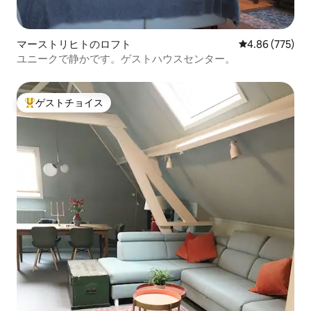
マーストリヒトのロフト
レビュー775件
4.86 (775)
ユニークで静かです。ゲストハウスセンター。
ゲストチョイス
大好評のゲストチョイスです。