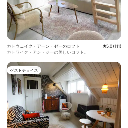
カトウェイク・アーン・ゼーのロフト
レビュー111
5.0 (111)
カトワイク・アン・ジーの美しいロフト。
ゲストチョイス
ゲストチョイス