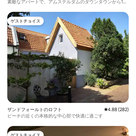
素敵なアパートで、アムステルダムのダウンタウンから19
分です
ゲストチョイス
ゲストチョイス
ザンドフォールトのロフト
レビュー282件
4.88 (282)
ビーチの近くの本格的な中心部で快適に過ごす
ゲストチョイス