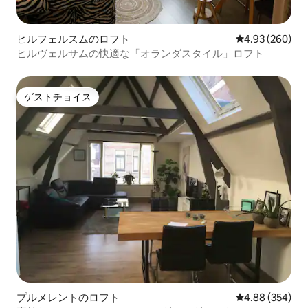
ヒルフェルスムのロフト
レビュー260件
4.93 (260)
ヒルヴェルサムの快適な「オランダスタイル」ロフト
ゲストチョイス
ゲストチョイス
プルメレントのロフト
レビュー354件
4.88 (354)