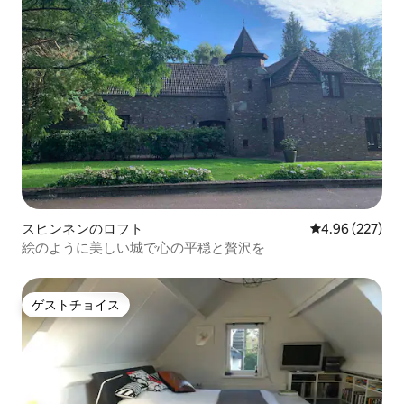
スヒンネンのロフト
レビュー227件
4.96 (227)
絵のように美しい城で心の平穏と贅沢を
ゲストチョイス
ゲストチョイス