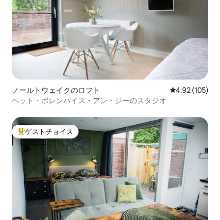
ノールトウェイクのロフト
レビュー105件
4.92 (105)
ヘット・ボレンハイス・アン・ジーのスタジオ
ゲストチョイス
大好評のゲストチョイスです。