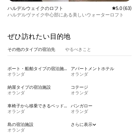
ハルデルウェイクのロフト
レビュー63
5.0 (63)
ハルデルヴァイク中心部にある美しいウォーターロフト
ぜひ訪⁠れ⁠た⁠い目⁠的⁠地
その他のタ⁠イ⁠プ⁠の宿⁠泊⁠先
やるべきこと
ボート・船舶タイプの宿泊施設
アパートメントホテル
オランダ
オランダ
納屋タイプの宿泊施設
コテージ
オランダ
オランダ
車椅子から移乗できるベッドがある宿泊施設
バンガロー
オランダ
オランダ
島の宿泊施設
さらに表示
オランダ