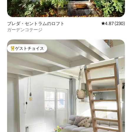
ブレダ・セントラムのロフト
レビュー230件
4.87 (230)
ガーデンコテージ
ゲストチョイス
大好評のゲストチョイスです。