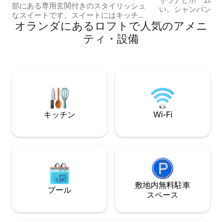
部にある専用玄関付きのスタイリッシュ
い。シャンパン、
なスイートです。スイートにはキッチ
ト、おつまみのオプション
オランダにあるロフトで人気のアメニ
ン、エアコン、バスタブ、ウォークイン
ト」と呼ぶ人もいます （親友と
シャワー、サウナを備えた豪華なバスル
ティ・設備
極のリラクゼーシ
ームがあります。海で過ごした一日の後
す） 最近改装された元貨物船に滞在し、
は、日当たりの良い屋上テラスでリラッ
アムステルダムのI
クスしましょう。ビーチと遊歩道はわず
係留します！ 外出したいですか？中央駅
か400メートル先にあります。 7月と8月
まで路面電車で15
は、海辺でのんびり過ごせるように、最
運行し、00.30ま
低5泊の滞在をお願いしております。 Het
食パッケージが含
Sfeerhuis aan Zee に関するさらなるイン
スピレーションや情報は、オンラインで
キッチン
Wi-Fi
もご覧いただけます。
敷地内無料駐⁠車
プール
ス⁠ペ⁠ー⁠ス