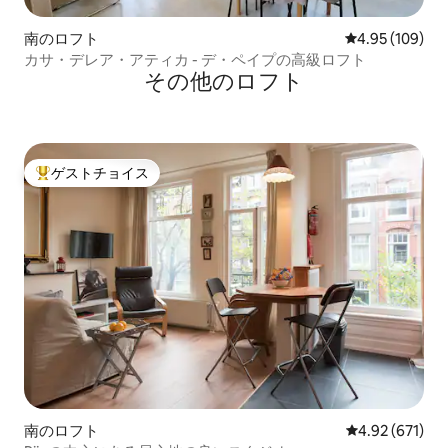
南のロフト
レビュー109件
4.95 (109)
カサ・デレア・アティカ - デ・ペイプの高級ロフト
その他のロフト
ゲストチョイス
大好評のゲストチョイスです。
南のロフト
レビュー671件
4.92 (671)