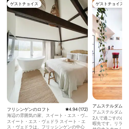
ゲストチョイス
ゲストチョイス
ゲストチョイス
ゲストチョイス
アムステルダムの
フリシンゲンのロフト
レビュー172件、5つ星中4.94
4.94 (172)
アムステルダムのB&
海辺の雰囲気の家、スイート・エス・ヴ
サウナ＆小型ボー
2人で過ごすのに
ェドラ
スイート・エス・ヴェドラ スイート・エ
暇先です。リラッ
ス・ヴェドラは、フリッシンゲンの中心
サウナとホームシ