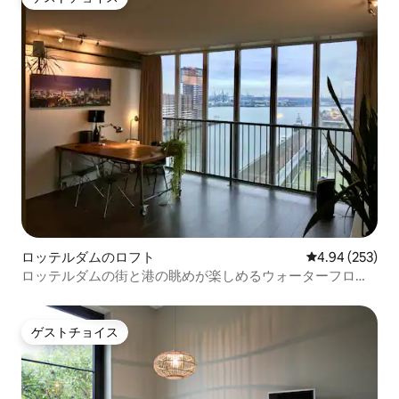
ゲストチョイス
ロッテルダムのロフト
レビュー253件
4.94 (253)
ロッテルダムの街と港の眺めが楽しめるウォーターフロン
トロフト！
ゲストチョイス
ゲストチョイス