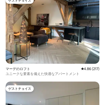
ゲストチョイス
ゲストチョイス
マーデのロフト
レビュー217件
4.86 (217)
ユニークな要素を備えた快適なアパートメント
ゲストチョイス
ゲストチョイス