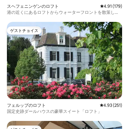
スヘフェニンゲンのロフト
レビュー179件
4.91 (179)
港の近くにあるロフトからウォーターフロントを散策しよ
う
ゲストチョイス
ゲストチョイス
フェルップのロフト
レビュー251件
4.93 (251)
国定史跡ダールハウスの豪華スイート「ロフト」