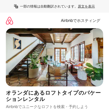
コ
一部の情報は自動翻訳されています。
原文を表示
ン
テ
ン
Airbnbでホスティング
ツ
に
ス
キ
ッ
プ
オランダにあるロフトタイプのバケー
ションレンタル
Airbnbでユニークなロフトを検索・予約しよう