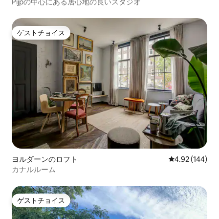
Pijpの中心にある居心地の良いスタジオ
ゲストチョイス
ゲストチョイス
ヨルダーンのロフト
レビュー144件
4.92 (144)
カナルルーム
ゲストチョイス
ゲストチョイス