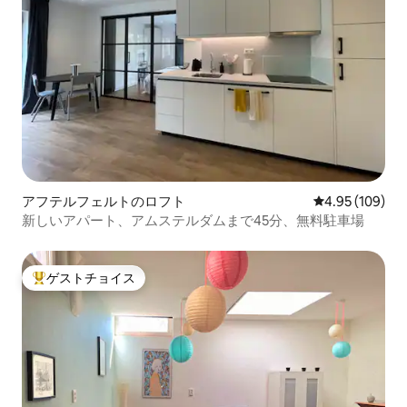
アフテルフェルトのロフト
レビュー109件
4.95 (109)
新しいアパート、アムステルダムまで45分、無料駐車場
ゲストチョイス
大好評のゲストチョイスです。