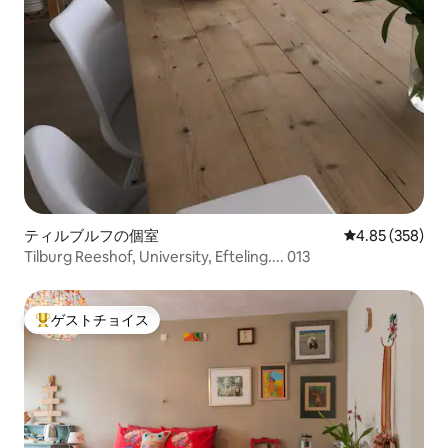
ティルブルフの個室
レビュー358件
4.85 (358)
Tilburg Reeshof, University, Efteling.... 013
ゲストチョイス
大好評のゲストチョイスです。