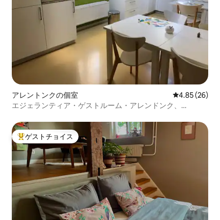
アレントンクの個室
レビュー26件
4.85 (26)
エジェランティア・ゲストルーム・アレンドンク、
「Vennen」ルーム
ゲストチョイス
大好評のゲストチョイスです。