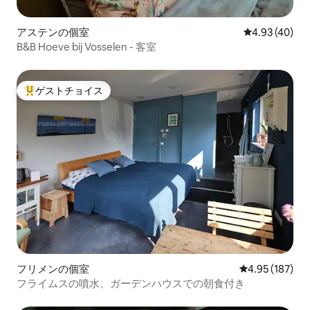
アステンの個室
レビュー40件
4.93 (40)
B&B Hoeve bij Vosselen - 客室
ゲストチョイス
大好評のゲストチョイスです。
フリメンの個室
レビュー187件
4.95 (187)
フライムスの噴水、ガーデンハウスでの朝食付き