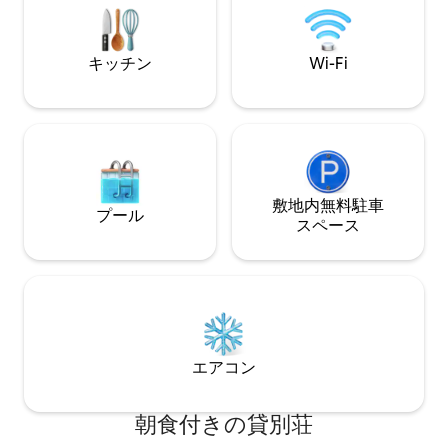
独立した寝室とベッドステー、Wi - Fi、エ
アコン、冷蔵庫、お茶、コーヒー、テレ
ビ、Netflix、ソファ、テーブル、朝食が
キッチン
Wi-Fi
あります！ 美味しいのは、あなたが私た
ちの唯一のゲストです！
敷地内無料駐⁠車
プール
ス⁠ペ⁠ー⁠ス
エアコン
朝食付きの貸別荘