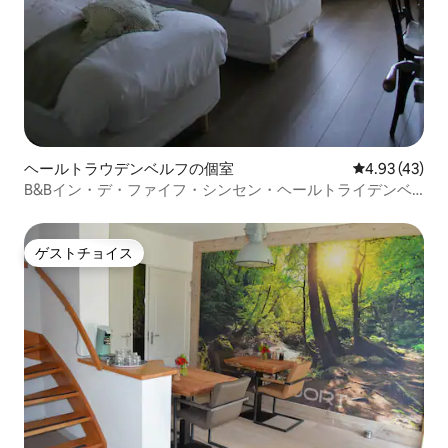
ヘールトラウデンベルフの個室
レビュー43件
4.93 (43)
B&Bイン・デ・ファイフ・シンセン・ヘールトライデンベ
ルフ
ゲストチョイス
ゲストチョイス