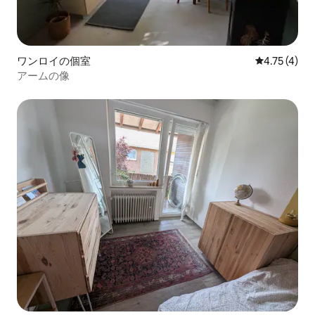
ワンロイの個室
レビュー4件
4.75 (4)
アームの像