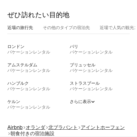
ぜひ訪⁠れ⁠た⁠い目⁠的⁠地
近場の旅行先
その他のタ⁠イ⁠プ⁠の宿⁠泊⁠先
近場で人気の観光
ロンドン
パリ
バケーションレンタル
バケーションレンタル
アムステルダム
ブリュッセル
バケーションレンタル
バケーションレンタル
ハンブルク
ストラスブール
バケーションレンタル
バケーションレンタル
ケルン
さらに表示
バケーションレンタル
Airbnb
オランダ
北ブラバント
アイントホーフェン
朝食付きの宿泊施設