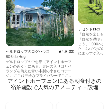
テセンドロの一軒
「自然を楽しもう
「自然を満喫」で
ょう。1,000ヘ
た、2人だけの素敵
ヘルドロップのログハウス
レビュー30件、5つ星中4.9
4.9 (30)
にまっすぐ入って
B&B de Heg
たり、VVV展望
ゲルドロップの中心部（アイントホーフ
ォーキングやサイ
ェンの近く）にある、専用の入り口とベ
たどって、魅力的
ランダを備えた青い木製の小さなコテー
を通り過ぎましょ
ジ。 ここは完全なプライバシーでここを
良いカフェ、ディ
アイントホーフェンにある朝食付きの
楽しんだり、徒歩でエリアを探索したり
ように美しい町を
（ Strabrechtse Heideを含む）を探索し
の後は、キッチン
宿泊施設で人気のアメニティ・設備
たり、居心地の良いブルゴーニュブラバ
Wi-Fiなどを備
ントのおもてなしを体験したりすること
ください。 毎朝
ができます。 Geldropには、ショップや
りいただけます。 平和、自然、居心地の
レストランがいっぱいの驚くほど素敵な
良さが保証されて
中心部があります。 リビングルームには