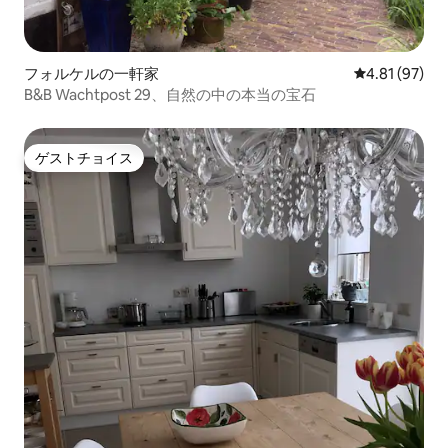
フォルケルの一軒家
レビュー97件
4.81 (97)
B&B Wachtpost 29、自然の中の本当の宝石
ゲストチョイス
ゲストチョイス