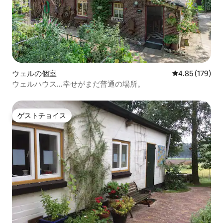
ウェルの個室
レビュー179件
4.85 (179)
ウェルハウス...幸せがまだ普通の場所。
ゲストチョイス
ゲストチョイス