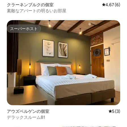
クラーネンブルクの個室
レビュー6件
4.67 (6)
素敵なアパートの明るいお部屋
スーパーホスト
スーパーホスト
アウズベルゲンの個室
レビュー
5 (3)
デラックスルームB1