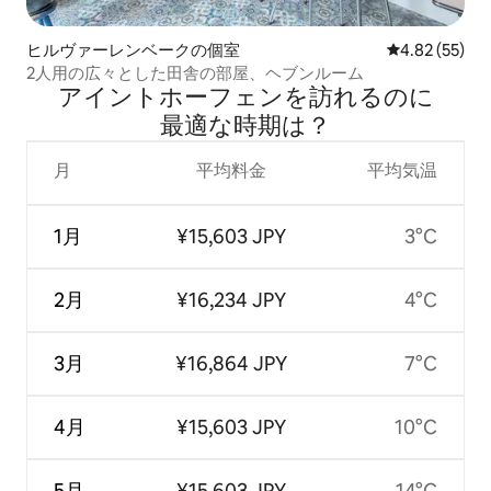
ヒルヴァーレンベークの個室
レビュー55件
4.82 (55)
2人用の広々とした田舎の部屋、ヘブンルーム
アイントホーフェンを訪⁠れ⁠るの⁠に
最⁠適⁠な時⁠期⁠は⁠？
月
平均料金
平均気温
1月
¥15,603 JPY
3°C
2月
¥16,234 JPY
4°C
3月
¥16,864 JPY
7°C
4月
¥15,603 JPY
10°C
5月
¥15,603 JPY
14°C