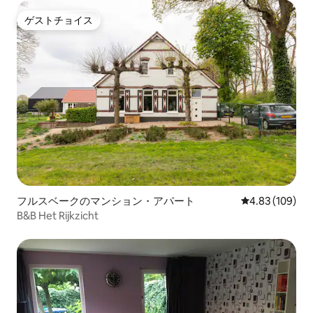
ゲストチョイス
ゲストチョイス
フルスベークのマンション・アパート
レビュー109件
4.83 (109)
B&B Het Rijkzicht