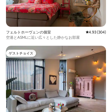
フェルトホーヴェンの個室
レビュー304件
4.93 (304)
空港とASMLに近い広々とした静かなお部屋
ゲストチョイス
ゲストチョイス