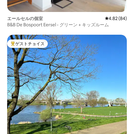
エールセルの個室
レビュー84件
4.82 (84)
B&B De Bospoort Eersel - グリーン + キッズルーム
ゲストチョイス
大好評のゲストチョイスです。