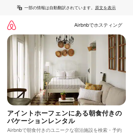
コ
一部の情報は自動翻訳されています。
原文を表示
ン
テ
ン
Airbnbでホスティング
ツ
に
ス
キ
ッ
プ
アイントホーフェンにある朝食付きの
バケーションレンタル
Airbnbで朝食付きのユニークな宿泊施設を検索・予約