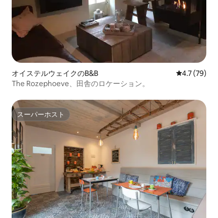
オイステルウェイクのB&B
レビュー79
4.7 (79)
The Rozephoeve、田舎のロケーション。
スーパーホスト
スーパーホスト