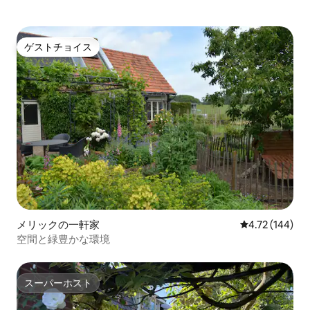
ゲストチョイス
ゲストチョイス
メリックの一軒家
レビュー144件
4.72 (144)
空間と緑豊かな環境
スーパーホスト
スーパーホスト