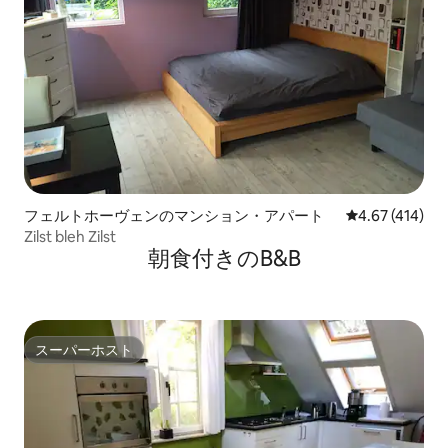
フェルトホーヴェンのマンション・アパート
レビュー414件
4.67 (414)
Zilst bleh Zilst
朝食付きのB&B
スーパーホスト
スーパーホスト