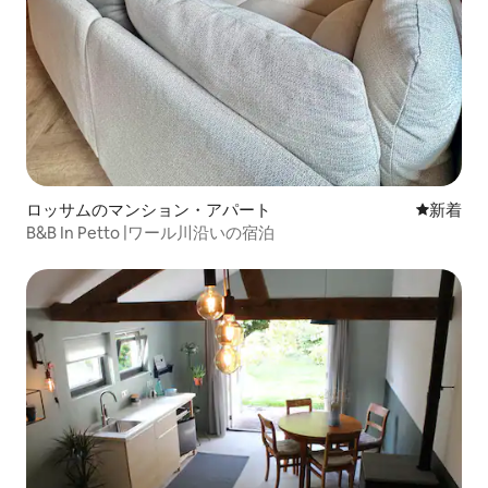
ロッサムのマンション・アパート
新しい宿
新着
B&B In Petto |ワール川沿いの宿泊