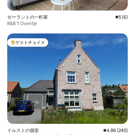
ゼーラントの一軒家
レビュー
5 (6)
B&B 't Oventje
ゲストチョイス
大好評のゲストチョイスです。
ドルストの個室
レビュー240件
4.86 (240)