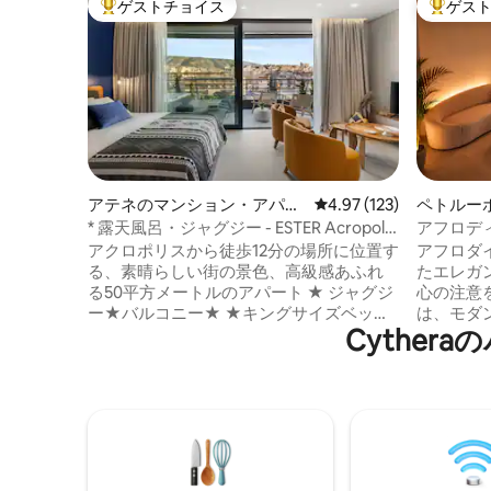
ゲストチョイス
ゲス
大好評のゲストチョイスです。
大好評の
アテネのマンション・アパー
レビュー123件、5つ星
4.97 (123)
ペトルー
ト
* 露天風呂・ジャグジー - ESTER Acropolis
アフロデ
Suites A *
と暖炉を
アクロポリスから徒歩12分の場所に位置す
アフロダ
る、素晴らしい街の景色、高級感あふれ
たエレガ
る50平方メートルのアパート ★ ジャグジ
心の注意
ー★バルコニー★ ★キングサイズベッ
は、モダ
Cythe
ド 豪華なフルバスルーム ★ Wi-Fi★ ★
ントを完璧
エアコン スマートNetflix TV ★ネスプレ
室内照明
ッソコーヒーマシン 私たちのジャグジー
タマイズ
は貸切で温水で、年間を通してご利用い
らかくて
ただけます。 安全な中心部にあり、地下
ます。 この宿泊施設にはアバンギャルド
鉄、観光スポット、地元のレストラン、
システム
カフェ、ショップまで徒歩5分です。 ***パ
り、究極の
ーティーやイベントは一切禁止です***
を楽しみ