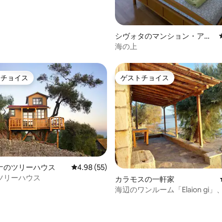
シヴォタのマンション・アパ
ート
海の上
トチョイス
ゲストチョイス
ゲストチョイスです。
ゲストチョイス
ナのツリーハウス
レビュー55件、5つ星中4.98つ星の平均評価
4.98 (55)
ツリーハウス
カラモスの一軒家
つ星中5つ星の平均評価
海辺のワンルーム「Elaion gi
ス、南ペリオン