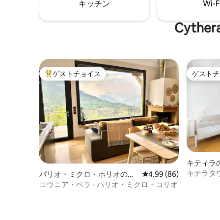
キッチン
Wi-F
文化とお
Cyt
ゲストチョイス
ゲストチ
大好評のゲストチョイスです。
ゲストチ
キティラ
キテラタ
パリオ・ミクロ・ホリオのシ
レビュー86件、5つ星中
4.99 (86)
ャレー
コウニア・ベラ - パリオ・ミクロ・コリオ