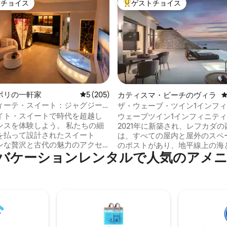
トチョイス
ゲストチョイス
ゲストチョイスです。
大好評のゲストチョイスです。
中4.97つ星の平均評価
ポリの一軒家
レビュー205件、5つ星中5つ星の平均評価
5 (205)
カティスマ・ビーチのヴィラ
ィーテ・スイート：ジャグジー
ザ・ウェーブ・ツイン1インフ
備えたロマンチックな隠れ家
ィラ カティスマ レフカダ
イト・スイートで時代を超越し
ウェーブツイン1インフィニテ
ンスを体験しよう。 私たちの細
2021年に新築され、レフカダ
を払って設計されたスイート
は、すべての屋内と屋外のスペ
ンな贅沢と古代の魅力のアクセ
のポストがあり、地平線上の海
raのバケーションレンタルで人気のアメ
に融合させています。 暖かい
無制限に見渡すことができます。 有名
と暖炉の輝きでユニークにカス
Kathismaビーチまで徒歩5分
された私たちのスイートは、柔
ここにはさまざまなレストラン
風変わりな環境を作り出してい
バー、その他のアクティビティ
活気と個人的な空間のユニーク
と豪華なベッドが備わってお
わせがあります。 壁に囲まれた3つのヴィ
快適さを提供しています。 夜
ラ・コンプレックスは、贅沢さ
、暖炉でリラックスし、地元の
バシーを優先しています。