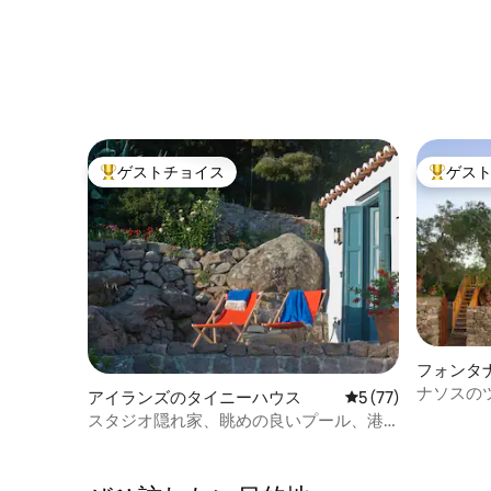
ゲストチョイス
ゲス
大好評のゲストチョイスです。
大好評の
フォンタ
ナソスの
アイランズのタイニーハウス
レビュー77件、5
5 (77)
スタジオ隠れ家、眺めの良いプール、港
からの無料送迎