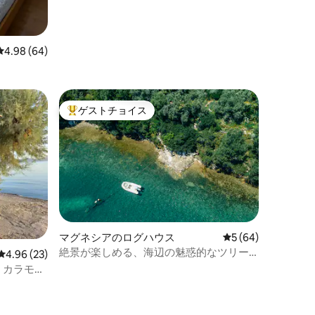
レビュー64件、5つ星中4.98つ星の平均評価
4.98 (64)
ゲストチョイス
大好評のゲストチョイスです。
マグネシアのログハウス
レビュー64件、5
5 (64)
絶景が楽しめる、海辺の魅惑的なツリー
レビュー23件、5つ星中4.96つ星の平均評価
4.96 (23)
ハウス
」、カラモ