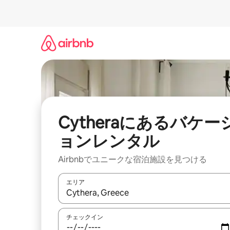
コ
ン
テ
ン
ツ
に
ス
キ
ッ
プ
Cytheraにあるバケー
ョンレンタル
Airbnbでユニークな宿泊施設を見つける
エリア
検索結果が表示されたら、上下の矢印キーを使っ
チェックイン