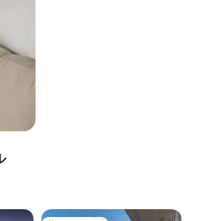
ル
ヒロピガ