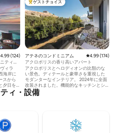
ゲストチョイス
ゲス
大好評のゲストチョイスです。
大好評
崖の上の
のアクセ
クリフリ
晴らしい
ゴリズム
で、 究極の旅行とリラックスした雰囲気
を提供します。 完全
で、石で
青い水の
ーシャン
レビュー124件、5つ星中4.99つ星の平均評価
4.99 (124)
アテネのコンドミニアム
レビュー174件、5つ星
4.99 (174)
ートル下
ィニティヴ
アクロポリスの香り高いアパート
リラック
ィヴィラ
アクロポリスとヘロディオンの比類のな
す。お子
の西海岸に
い景色。ディテールと豪華さを重視した
ックな週
ースから
モダンターなインテリア。 2024年に全面
と夕日を
改装されました。機能的なキッチンとシ
ニティ・設備
な
ャワー付きの広々としたバスルームがあ
で行けます。
ります。アパートにはキングサイズのベ
、ビーチ
ッドとソファベッドがあります。 客室に
があり、
は、高品質のマットレスと優れた設備、
な組み合
大きな鏡付きスライド式クローゼットが
備わっています。ソファベッドは高品質
とプライ
で、カップルにとって快適です。 この場
所には中央空調システムがあります