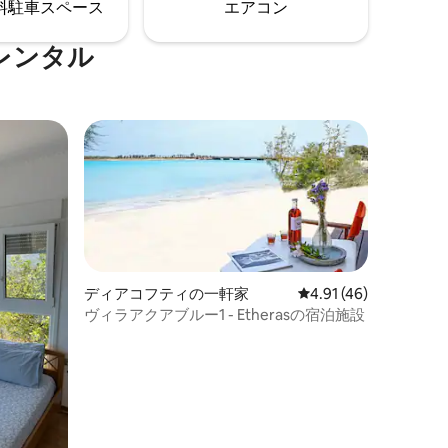
⁠車ス⁠ペ⁠ー⁠ス
エアコン
レンタル
ディアコフティの一軒家
レビュー46件、5つ星
4.91 (46)
ヴィラアクアブルー1 - Etherasの宿泊施設