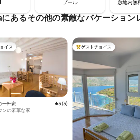
i
プール
敷地内無料駐
もてなしに浸りましょう。
heraにあるその他の素敵なバケーション
ョイス
ゲストチョイス
ョイス
大好評のゲストチョイスです。
の一軒家
レビュー5件、5つ星中5つ星の平均評価
5 (5)
ウンの豪華な家
4.99つ星の平均評価