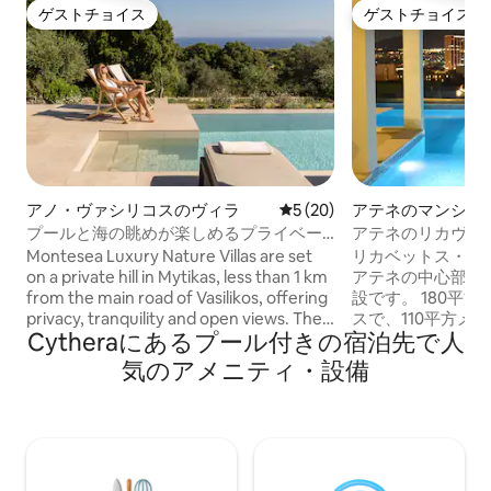
ゲストチョイス
ゲストチョイス
ゲストチョイス
ゲストチョイス
アノ・ヴァシリコスのヴィラ
レビュー20件、5つ星中5つ
5 (20)
アテネのマンショ
ート
プールと海の眺めが楽しめるプライベー
アテネのリカヴィ
トな丘の上のヴィラ
園とプール付きペ
Montesea Luxury Nature Villas are set
リカベットス・ヒ
on a private hill in Mytikas, less than 1 km
アテネの中心部に
from the main road of Vasilikos, offering
設です。 180平方メートルのペントハウ
privacy, tranquility and open views. The
スで、110平方メ
Cytheraにあるプール付きの宿泊先で人
location is ideal for guests who wish to
庭園と30平方メ
relax in nature while remaining close to
ルがペントハウス
気のアメニティ・設備
everything. The beaches of Vasilikos are
す。ペントハウス
4–minutes away, while supermarkets,
で、新品同様の状
shops, tavernas, beach bars, cafés,
しいエリアではな
pharmacy and health centre are
丘の静かな場所に
reachable within a 10-minute walk or a
り、アテネ東部の
short 3-minute drive, ensuring comfort
めます。 中心部に住みながら、景色、プ