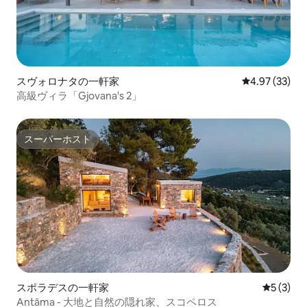
スヴォロナタの一軒家
レビュー33件
4.97 (33)
高級ヴィラ「Gjovana's 2」
スーパーホスト
スーパーホスト
スポラデスの一軒家
レビュー
5 (3)
Antāma - 大地と自然の隠れ家、スコペロス