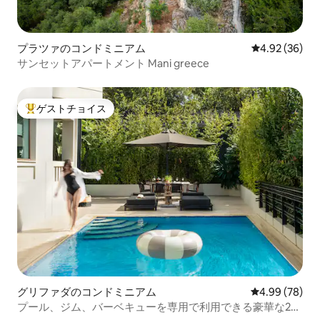
プラツァのコンドミニアム
レビュー36件
4.92 (36)
サンセットアパートメント Mani greece
ゲストチョイス
大好評のゲストチョイスです。
グリファダのコンドミニアム
レビュー78件
4.99 (78)
プール、ジム、バーベキューを専用で利用できる豪華な2寝