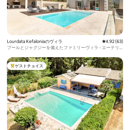
Lourdata Kefaloniaのヴィラ
レビュー63件
4.92 (63)
プールとジャグジーを備えたファミリーヴィラ - エーテリ
アルヴィラ
ゲストチョイス
大好評のゲストチョイスです。