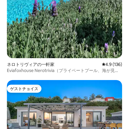
ネロトリヴィアの一軒家
レビュー136
4.9 (136)
Eviafoxhouse Nerotrivia（プライベートプール、海が見え
る）
ゲストチョイス
ゲストチョイス