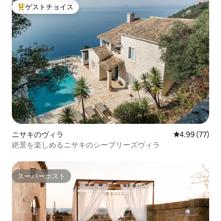
ゲストチョイス
大好評のゲストチョイスです。
ニサキのヴィラ
レビュー77件
4.99 (77)
絶景を楽しめるニサキのシーブリーズヴィラ
スーパーホスト
スーパーホスト