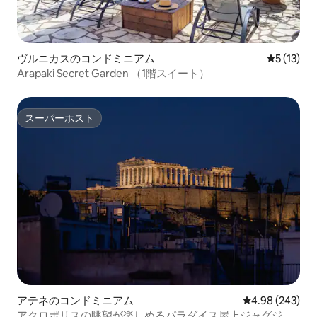
ヴルニカスのコンドミニアム
レビュー1
5 (13)
Arapaki Secret Garden （1階スイート）
スーパーホスト
スーパーホスト
アテネのコンドミニアム
レビュー243件
4.98 (243)
アクロポリスの眺望が楽しめるパラダイス屋上ジャグジ