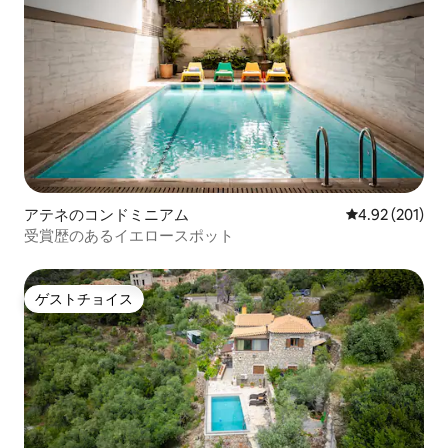
アテネのコンドミニアム
レビュー201件
4.92 (201)
受賞歴のあるイエロースポット
ゲストチョイス
ゲストチョイス