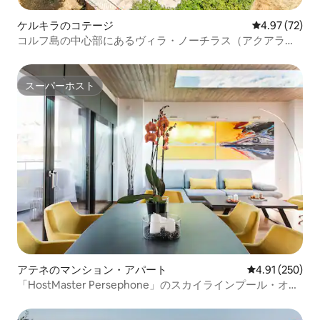
ケルキラのコテージ
レビュー72件
4.97 (72)
コルフ島の中心部にあるヴィラ・ノーチラス（アクアラン
ド・ウォーターパーク近く）
スーパーホスト
スーパーホスト
アテネのマンション・アパート
レビュー250件
4.91 (250)
「HostMaster Persephone」のスカイラインプール・オア
シス