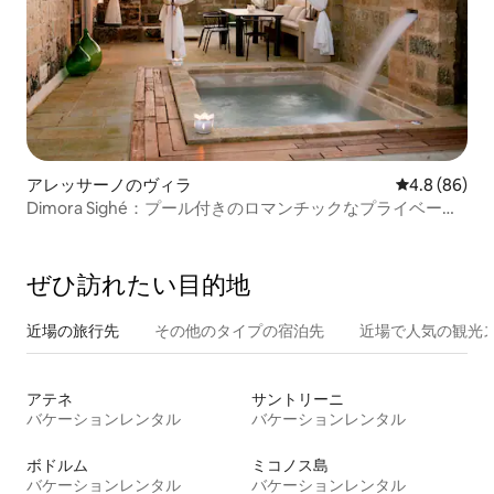
アレッサーノのヴィラ
レビュー86
4.8 (86)
Dimora Sighé：プール付きのロマンチックなプライベート
ヴィラ
ぜひ訪⁠れ⁠た⁠い目⁠的⁠地
近場の旅行先
その他のタ⁠イ⁠プ⁠の宿⁠泊⁠先
近場で人気の観光
アテネ
サントリーニ
バケーションレンタル
バケーションレンタル
ボドルム
ミコノス島
バケーションレンタル
バケーションレンタル