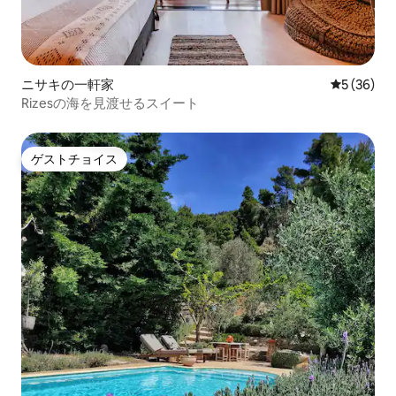
ニサキの一軒家
レビュー3
5 (36)
Rizesの海を見渡せるスイート
ゲストチョイス
ゲストチョイス