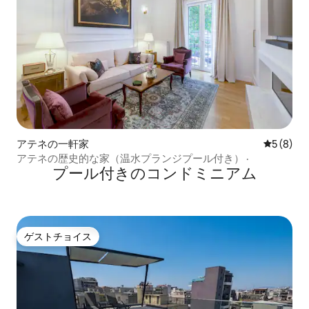
アテネの一軒家
レビュー
5 (8)
アテネの歴史的な家（温水プランジプール付き） ·
プール付きのコンドミニアム
ゲストチョイス
ゲストチョイス