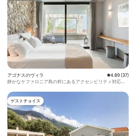
アゴナスのヴィラ
レビュー37件
4.89 (37)
静かなケファロニア島の村にあるアクセシビリティ対応の2
階建てヴィラ
ゲストチョイス
ゲストチョイス