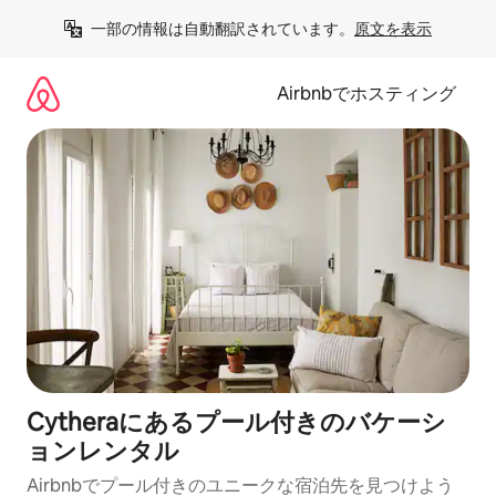
コ
一部の情報は自動翻訳されています。
原文を表示
ン
テ
ン
Airbnbでホスティング
ツ
に
ス
キ
ッ
プ
Cytheraにあるプール付きのバケーシ
ョンレンタル
Airbnbでプール付きのユニークな宿泊先を見つけよう