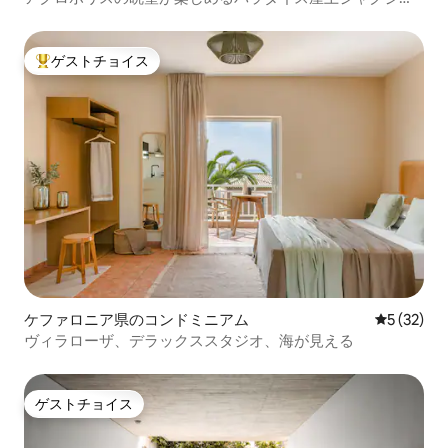
ー。
ゲストチョイス
大好評のゲストチョイスです。
ケファロニア県のコンドミニアム
レビュー3
5 (32)
ヴィラローザ、デラックススタジオ、海が見える
ゲストチョイス
ゲストチョイス