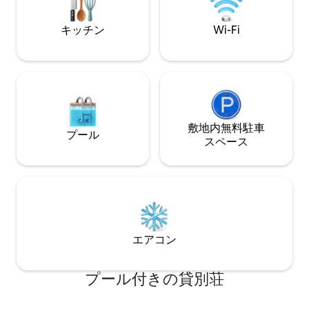
and ease throughout your stay.
ール、プライバシ
木々、平和をお楽
キッチン
Wi-Fi
敷地内無料駐⁠車
プール
ス⁠ペ⁠ー⁠ス
エアコン
プール付きの貸別荘