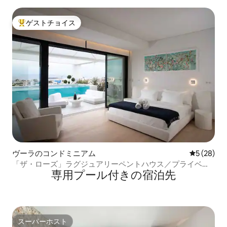
室の宿泊先
ゲストチョイス
大好評のゲストチョイスです。
ヴーラのコンドミニアム
レビュー2
5 (28)
「ザ・ローズ」ラグジュアリーペントハウス／プライベー
専用プール付きの宿泊先
トプール
スーパーホスト
スーパーホスト