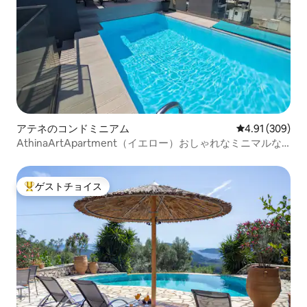
アテネのコンドミニアム
レビュー309件
4.91 (309)
AthinaArtApartment（イエロー）おしゃれなミニマルな
ロフト／プール
ゲストチョイス
大好評のゲストチョイスです。