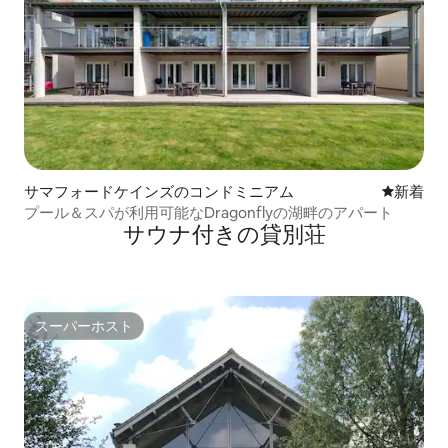
サマフォードケインズのコンドミニアム
新しい宿
新着
プール＆スパが利用可能なDragonflyの湖畔のアパート
サウナ付きの貸別荘
スーパーホスト
スーパーホスト