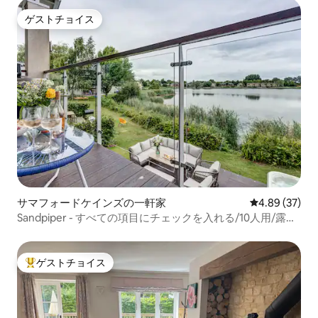
ゲストチョイス
ゲストチョイス
サマフォードケインズの一軒家
レビュー37件
4.89 (37)
Sandpiper - すべての項目にチェックを入れる/10人用/露天
風呂・ジャグジー
ゲストチョイス
大好評のゲストチョイスです。