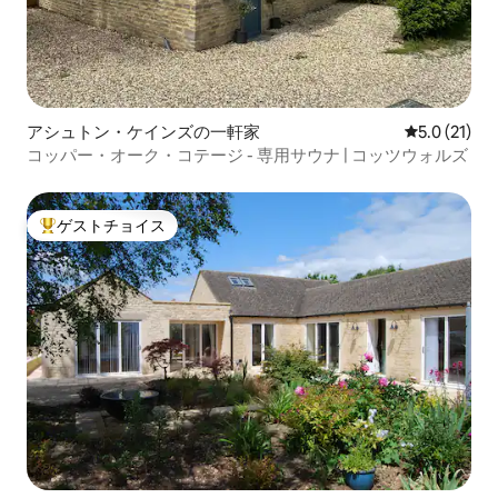
アシュトン・ケインズの一軒家
レビュー21
5.0 (21)
コッパー・オーク・コテージ - 専用サウナ | コッツウォルズ
ゲストチョイス
大好評のゲストチョイスです。