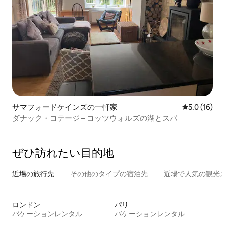
サマフォードケインズの一軒家
レビュー16
5.0 (16)
ダナック・コテージ – コッツウォルズの湖とスパ
ぜひ訪⁠れ⁠た⁠い目⁠的⁠地
近場の旅行先
その他のタ⁠イ⁠プ⁠の宿⁠泊⁠先
近場で人気の観光
ロンドン
パリ
バケーションレンタル
バケーションレンタル