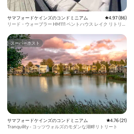
サマフォードケインズのコンドミニアム
レビュー86件
4.97 (86)
リード・ウォーブラー HM111 ペントハウス レイク リトリー
ト & スパ
スーパーホスト
スーパーホスト
サマフォードケインズのコンドミニアム
レビュー21件
4.76 (21)
Tranquility - コッツウォルズのモダンな湖畔リトリート