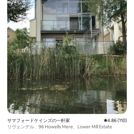
サマフォードケインズの一軒家
レビュー110件
4.86 (110)
リヴェンデル、96 Howells Mere、Lower Mill Estate