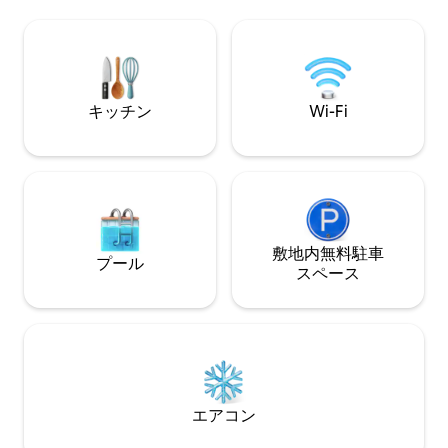
ァベッドがあります。それぞれにスマー
庭園、サウナ、ホ
トテレビが備わっています。リビングエ
ア、ジャグジーバ
リアと寝室にはGigaclear300mbsのWi-Fi
暖炉、オフロード
があります。 床暖房 行儀のよい犬は大歓
ケーションと素晴
迎です。 囲まれた庭。パーティー/女子会
す。プライベート
は厳禁です
けます。 モバイ
キッチン
Wi-Fi
用いただけます。
敷地内無料駐⁠車
プール
ス⁠ペ⁠ー⁠ス
エアコン