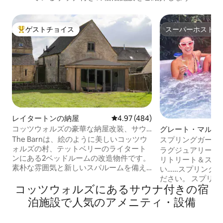
ゲストチョイス
スーパーホスト
大好評のゲストチョイスです。
スーパーホスト
レイタートンの納屋
レビュー484件、5つ星中4.97
4.97 (484)
コッツウォルズの豪華な納屋改装、サウ
グレート・マルバ
ナ／スパ付き
家
The Barnは、絵のように美しいコッツウ
スプリングガーデ
ォルズの村、テットベリーのライタート
ヨガ、サウナ、シ
ラグジュアリープ
ンにある2ベッドルームの改造物件です。
リトリート＆スパ
素朴な雰囲気と新しいスパルームを備え
い……スプリング
ています。納屋には、両方にウェットル
ださい。 スプリ
ームの専用バスルームが付いた大きな寝
コッツウォルズにあるサウナ付きの宿
通して素晴らしい
室が2つあり、1つには独立したバスタブ
ヴァンヒルズの麓
泊施設で人気のアメニティ・設備
が付いています。各寝室にはキングサイ
する南向きの時代
ズのベッドとシングルのラブチェアソフ
います。専門家に