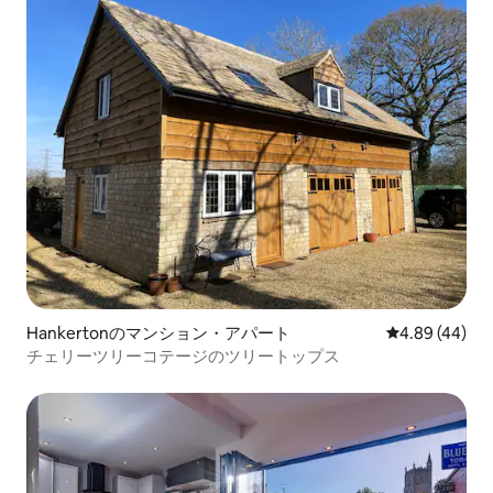
Hankertonのマンション・アパート
レビュー44件
4.89 (44)
チェリーツリーコテージのツリートップス