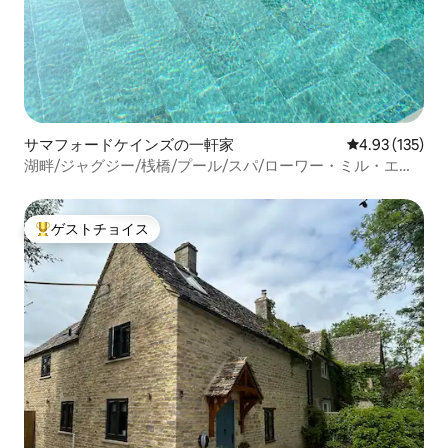
サマフォードケインズの一軒家
レビュー135件
4.93 (135)
湖畔/ジャグジー/桟橋/プール/スパ/ローワー・ミル・エス
テート
ゲストチョイス
大好評のゲストチョイスです。