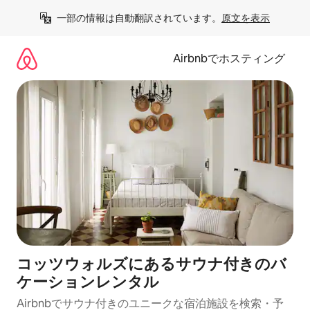
コ
一部の情報は自動翻訳されています。
原文を表示
ン
テ
ン
Airbnbでホスティング
ツ
に
ス
キ
ッ
プ
コッツウォルズにあるサウナ付きのバ
ケーションレンタル
Airbnbでサウナ付きのユニークな宿泊施設を検索・予