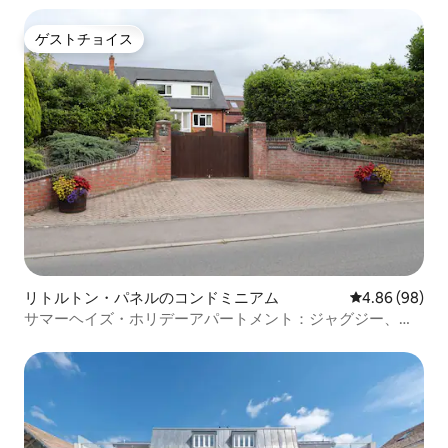
ゲストチョイス
ゲストチョイス
リトルトン・パネルのコンドミニアム
レビュー98件
4.86 (98)
サマーヘイズ・ホリデーアパートメント：ジャグジー、サ
ウナ、ジム