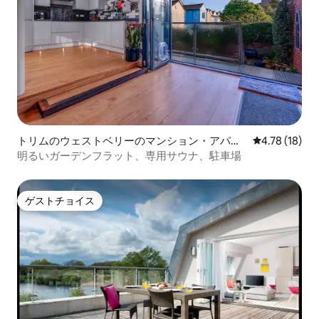
トリムのウェストベリーのマンション・アパー
レビュー18件
4.78 (18)
ト
明るいガーデンフラット、専用サウナ、駐車場
ゲストチョイス
ゲストチョイス