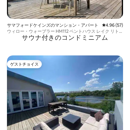
サマフォードケインズのマンション・アパート
レビュー57件
4.96 (57)
ウィロー・ウォーブラー HM112 ペントハウス レイク リト
サウナ付きのコンドミニアム
リート & スパ
ゲストチョイス
ゲストチョイス