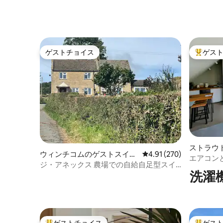
ゲストチョイス
ゲス
ゲストチョイス
大好評の
ストラウ
ウィンチコムのゲストスイー
レビュー270件、5つ星
4.91 (270)
エアコン
ト
ジ・アネックス 農場での自給自足型スイ
9月：建
洗濯
ート
ゲストチョイス
ゲス