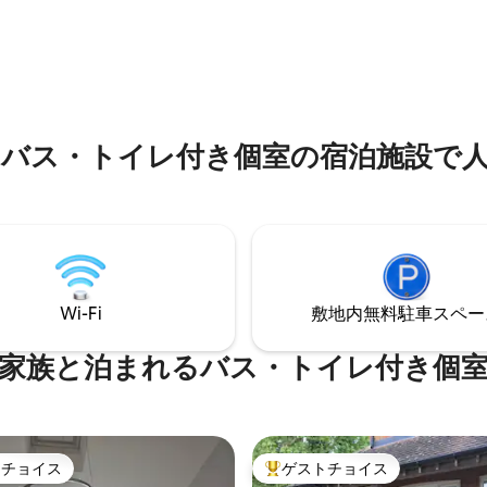
ブルベッド＆キングサイズの羽
浄機、電子レンジ、トースター
キッチンダイナーエリア、ガスコ
4.98つ星の平均評価
が魅力的で上品に備わっていま
蔵庫、ケトル、トースター デュ
ブンはありません。キングサイ
ワーヘッド付きシャワールーム
ドとエンスイートシャワー/バ
タオル、ログが含まれていま
備えたダブルベッドルーム。 バーベキュ
ィーク材のテーブルと椅子を備え
ー、テーブル、椅子を備えた広
オ 探索、散歩、ランニング、サ
オエリアからは、谷と夕日の素
グ、またはただリラックスする
バス・トイレ付き個室の宿泊施設で
景色を眺めることができます。
的なロケーションです。
Wi-Fi
敷地内無料駐⁠車ス⁠ペ⁠ー
家族と泊まれるバス・トイレ付き個
トチョイス
ゲストチョイス
ゲストチョイスです。
大好評のゲストチョイスです。