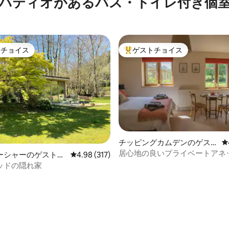
パティオがあるバス・トイレ付き個
トチョイス
ゲストチョイス
ゲストチョイスです。
大好評のゲストチョイスです。
チッピングカムデンのゲス
レ
トスイート
居心地の良いプライベートアネ
ーシャーのゲストス
レビュー317件、5つ星中4.98つ星の平均評価
4.98 (317)
中4.98つ星の平均評価
ッドの隠れ家