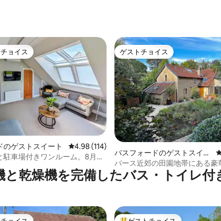
トチョイス
ゲストチョイス
ゲストチョイスです。
ゲストチョイス
ドのゲストスイート
レビュー114件、5つ星中4.98つ星の平均評価
4.98 (114)
中4.91つ星の平均評価
バスフォードのゲストスイー
と駐車場付きワンルーム。8月～
ト
バース近郊の田園地帯にある豪
設工事
機と乾燥機を完備したバス・トイレ付
トチョイス
ゲストチョイス