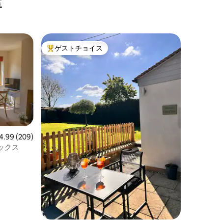
室
ゲストチョイス
大好評のゲストチョイスです。
ビュー209件、5つ星中4.99つ星の平均評価
4.99 (209)
ックス