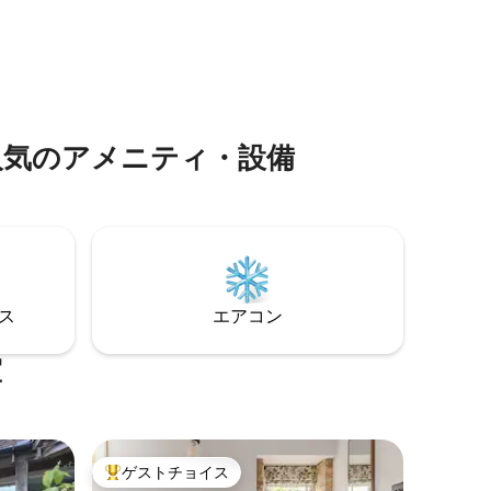
、ケトル
シーは完全に尊重されます。 簡単にアク
す。オー
セスできる場所に素晴らしいパブがいく
ズのベッ
つかあります。この村は静かで落ち着い
スルームを
た場所ですが、Stow on the Wold、
Bourton on the Water、Broadwayなどの
いパティ
歴史的な町の近くです。また、家から美
晴らしい
しい散歩道もたくさんあります。
人気のアメニティ・設備
⁠ス
エアコン
室
ゲストチョイス
大好評のゲストチョイスです。