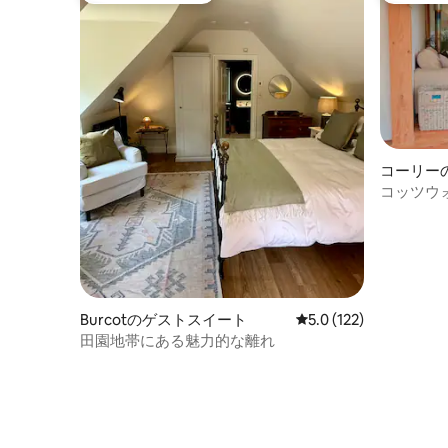
コーリー
コッツウ
家。
Burcotのゲストスイート
レビュー122件、5つ星
5.0 (122)
田園地帯にある魅力的な離れ