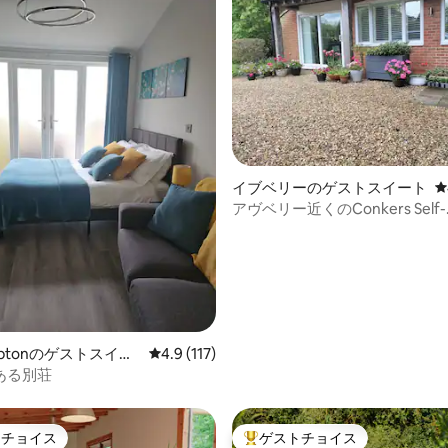
4.96つ星の平均評価
イブベリーのゲストスイート
レ
アヴベリー近くのConkers Self-
Contained Annexe
mptonのゲストスイー
レビュー117件、5つ星中4.9つ星の平均評価
4.9 (117)
ある別荘
トチョイス
ゲストチョイス
ゲストチョイスです。
大好評のゲストチョイスです。