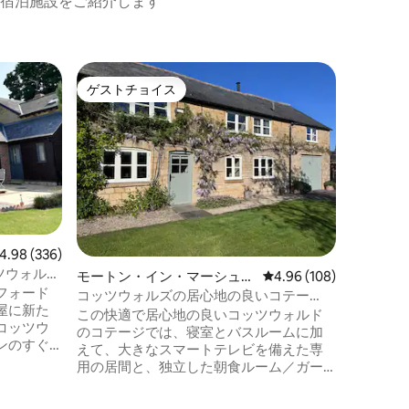
宿泊施設をご紹介します
ブレット
ゲストチョイス
ゲス
ゲストチョイス
大好評
スイート
古い洗濯
The Ol
造物です。 可能な限り再生材料
て丁寧に
イルの宿泊
トフォー
の端にあ
ピング・
ド・アポ
ビュー336件、5つ星中4.98つ星の平均評価
4.98 (336)
テューク
ツウォルズ
モートン・イン・マーシュの
レビュー108件、5つ星
4.96 (108)
賞歴のあ
フォード
ゲストスイート
にあります。 グラノーラ、
コッツウォルズの居心地の良いコテー
屋に新た
ルトなど
ジ、ストーンバンク、イーブンロード
この快適で居心地の良いコッツウォルド
コッツウ
ブレック
のコテージでは、寝室とバスルームに加
ンのすぐ
えて、大きなスマートテレビを備えた専
らしい景
用の居間と、独立した朝食ルーム／ガー
デンルームをお楽しみいただけます。ホ
庫、食器洗
ストはここに住んでいますが、プライバ