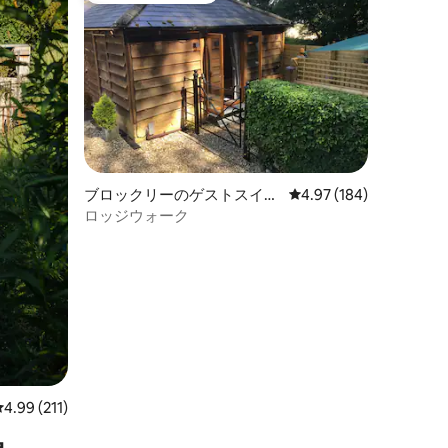
ブロックリーのゲストスイー
レビュー184件、5つ星
4.97 (184)
ト
ロッジウォーク
レビュー211件、5つ星中4.99つ星の平均評価
4.99 (211)