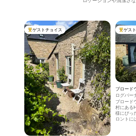
ロケーションや清潔さな
ゲストチョイス
ゲス
大好評のゲストチョイスです。
大好評の
ブロード
ート
ログバー
居心地の
ブロード
村にあるHo
様にぴっ
ロントに
むき出し
ー、スマ