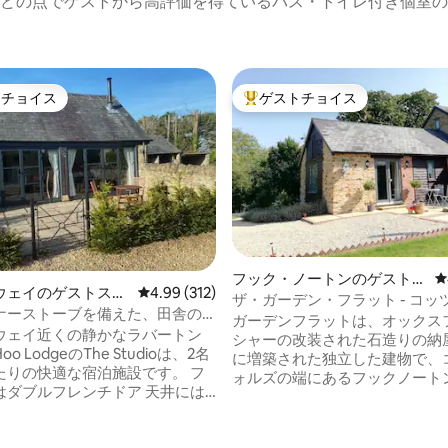
どの点でゲストから高評価を得ているバス・トイレ付き個室の
トチョイス
ゲストチョイス
ゲストチョイスです。
大好評のゲストチョイスです。
フック・ノートンのゲストス
レ
ウェイのゲストスイ
レビュー312件、5つ星中4.99つ星の平均評価
4.99 (312)
イート
ザ・ガーデン・フラット - コッ
ナーストーブを備えた、田舎の
の豪華なダブルアパートメント
ガーデンフラットは、オックス
良いワンルーム
ウェイ近くの静かなラバートン
シャーの改装された石造りの納
o LodgeのThe Studioは、2名
に増築された独立した建物で、
たりの快適な宿泊施設です。 フ
ォルズの端にあるフックノート
はダブルフレンチドア 天井には
外にあり、すべての窓から素晴
の梁、端には石の壁 ログバーナ
色が見えます。 小さなキッチンエリア、2
ートテレビ、レザーソファ アイ
つのリングホブ、冷蔵庫/冷凍