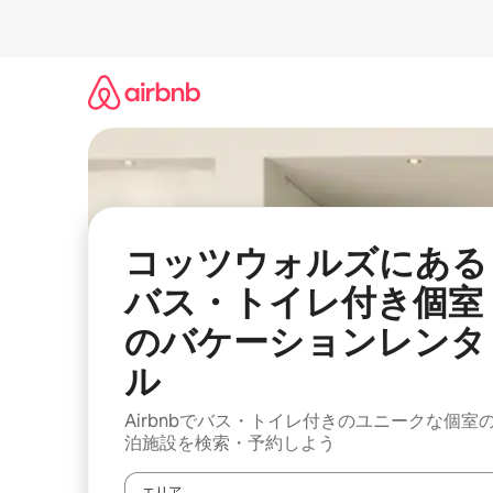
コ
ン
テ
ン
ツ
に
ス
キ
ッ
プ
コッツウォルズにある
バス・トイレ付き個室
のバケーションレンタ
ル
Airbnbでバス・トイレ付きのユニークな個室
泊施設を検索・予約しよう
エリア