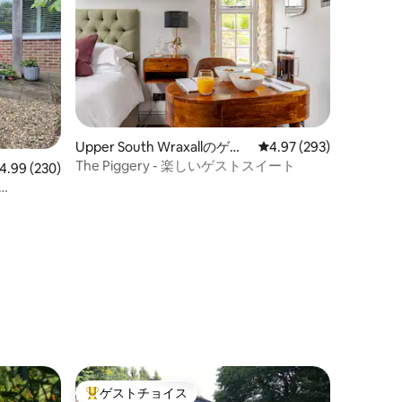
Upper South Wraxallのゲス
レビュー293件、5つ星
4.97 (293)
トスイート
The Piggery - 楽しいゲストスイート
ビュー230件、5つ星中4.99つ星の平均評価
4.99 (230)
ゲストチョイス
大好評のゲストチョイスです。