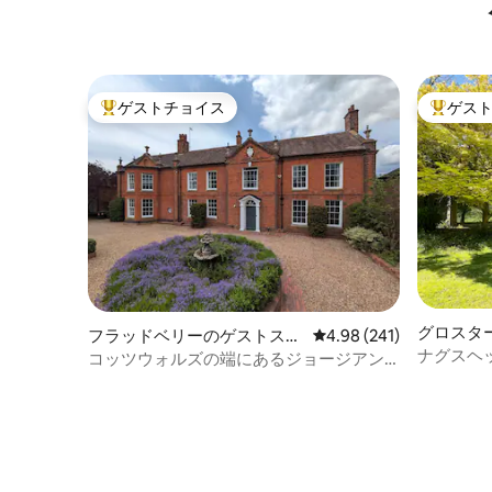
ゲストチョイス
ゲス
大好評のゲストチョイスです。
大好評の
グロスタ
フラッドベリーのゲストスイ
レビュー241件、5つ星
4.98 (241)
イート
ナグスヘ
ート
コッツウォルズの端にあるジョージアン
様式の邸宅