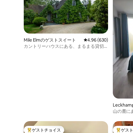
Mile Elmのゲストスイート
レビュー630件、5つ星中
4.96 (630)
カントリーハウスにある、まるまる貸切
のワンルーム
Leckha
ト
山の麓に
ゲストチョイス
ゲス
大好評のゲストチョイスです。
大好評の