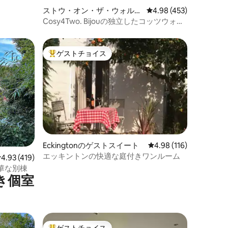
ストウ・オン・ザ・ウォルド
レビュー453件、5つ星
4.98 (453)
のゲストスイート
Cosy4Two. Bijouの独立したコッツウォル
ドの別館
ゲストチョイス
大好評のゲストチョイスです。
Eckingtonのゲストスイート
レビュー116件、5つ星
4.98 (116)
エッキントンの快適な庭付きワンルーム
レビュー419件、5つ星中4.93つ星の平均評価
4.93 (419)
華な別棟
き個室
ゲストチョイス