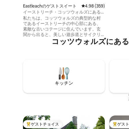
ロン製ダ
毛布団 
Eastleachのゲストスイート
レビュー359件、5つ星中
4.98 (359)
ンロ、冷
イーストリーチ・コッツウォルズにある
アルシャ
寝室付きの離れ
私たちは、コッツウォルズの典型的な村
リネン、
であるイーストリーチの中心部にある、
す。 テ
素敵な古いコテージに住んでいます。玄
たパティ
関から出ると、美しい遊歩道とサイクリ
イクリン
コッツウォルズにある
ングルートがあり、さらに素晴らしいパ
のに理想
ブ「The Victoria Inn」もあります。 コッ
ツウォルズで最も人気のパブ、レストラ
ン、観光名所のほとんど、あるいはすべ
てがすぐ近くにあります。ビベリー、バ
ーフォード、ブロードウェイ、バート
ン・オン・ザ・ウォーター、ファーマー
ズ・ドッグ（ジェレミー・クラークソン
キッチン
の店）、サイレンセスターなどが含まれ
ます。Cripps、Stone、Oxleaze Barnで結
婚式に参加される方にとって、完璧な立
地です。
ゲストチョイス
ゲス
大好評のゲストチョイスです。
大好評の