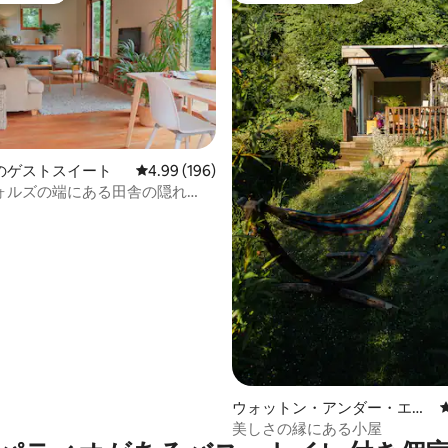
のゲストスイート
レビュー196件、5つ星中4.99つ星の平均評価
4.99 (196)
ォルズの端にある田舎の隠れ
中5.0つ星の平均評価
ウォットン・アンダー・エッ
ジのゲストスイート
美しさの縁にある小屋