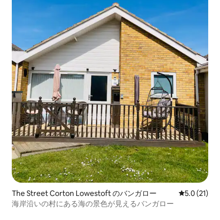
The Street Corton Lowestoft のバンガロー
レビュー21
5.0 (21)
海岸沿いの村にある海の景色が見えるバンガロー