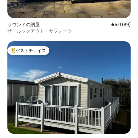
ラウンドの納屋
レビュー89
5.0 (89)
ザ・ルックアウト・サフォーク
ゲストチョイス
大好評のゲストチョイスです。