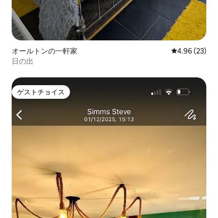
オールトンの一軒家
レビュー23件
4.96 (23)
日の出
ゲストチョイス
ゲストチョイス