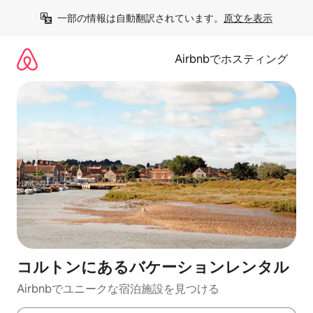
コ
一部の情報は自動翻訳されています。
原文を表示
ン
テ
ン
Airbnbでホスティング
ツ
に
ス
キ
ッ
プ
コルトンにあるバケーションレンタル
Airbnbでユニークな宿泊施設を見つける