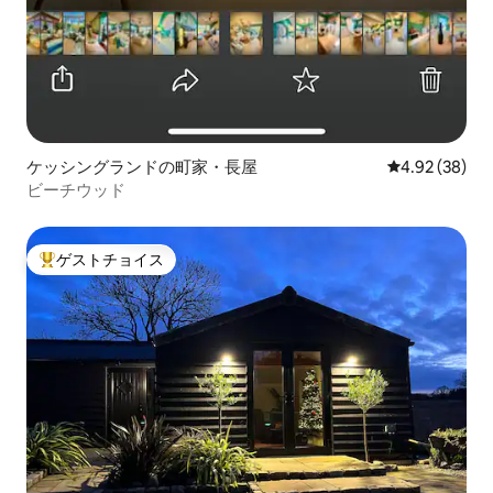
ケッシングランドの町家・長屋
レビュー38件
4.92 (38)
ビーチウッド
ゲストチョイス
大好評のゲストチョイスです。