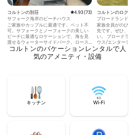
コルトンの別荘
レビュー73件、5つ星中4.93
4.93 (73)
コルトンのログハ
サフォーク海岸のビーチハウス
ブロードランドサン
ご家族やカップルに最適です。ペット不
家族全員がのびの
可。サフォークとノーフォークの美しい
先です。ぜひ、み
ビーチに最適なロケーションで、海を見
い。 ブロードラ
渡せるウォーターサイドパーク。ロース
ウス/エンターテイ
コルトンのバケーションレンタルで人
トフトは4マイル、グレートヤーマスは8
ン/屋内プール/チ
マイル、サウスウォールドは15マイルで
レンタルなどを備
気のアメニティ・設備
す。ノーフォーク・ブロードスへのアク
す。海を眺めるロ
セスはオールトン・ブロードまで4マイル
ビーチが各方向に1
です。誰もが楽しめるアクティビティや
ヤーマスとローワ
見どころがたくさんあります。屋根付き
ャワールームを共
の温水プールは一年中営業しています。
と、シャワールー
敷地内にはレストランとビリヤード台が
がある3ベッドル
あります。ショップ、パブ、テイクアウ
備の整ったキッチ
トに近いです。近くにはテーマパークと
リビングルームが
キッチン
Wi-Fi
アフリカ・アライブがあります。敷地内
す。広いパティオ
に電気自動車充電器があります。