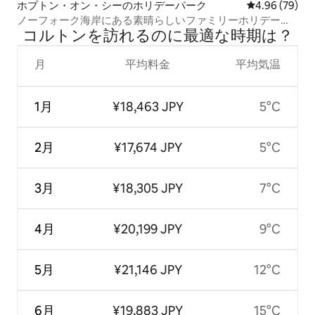
ホプトン・オン・シーのホリデーパーク
レビュー79件
4.96 (79)
ノーフォーク海岸にある素晴らしいファミリーホリデーホ
コルトンを訪⁠れ⁠るの⁠に最⁠適⁠な時⁠期⁠は⁠？
ーム
月
平均料金
平均気温
1月
¥18,463 JPY
5°C
2月
¥17,674 JPY
5°C
3月
¥18,305 JPY
7°C
4月
¥20,199 JPY
9°C
5月
¥21,146 JPY
12°C
6月
¥19,883 JPY
15°C