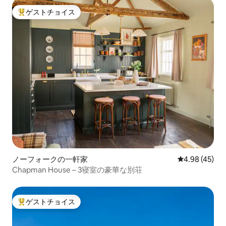
ゲストチョイス
大好評のゲストチョイスです。
ノーフォークの一軒家
レビュー45件
4.98 (45)
Chapman House – 3寝室の豪華な別荘
ゲストチョイス
大好評のゲストチョイスです。