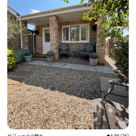
サフォークの離れ
レビュー76件
4.96 (76)