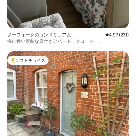
ノーフォークのコンドミニアム
レビュー231件
4.97 (231)
海に近い素敵な庭付きアパート、クローマー。
ゲストチョイス
大好評のゲストチョイスです。