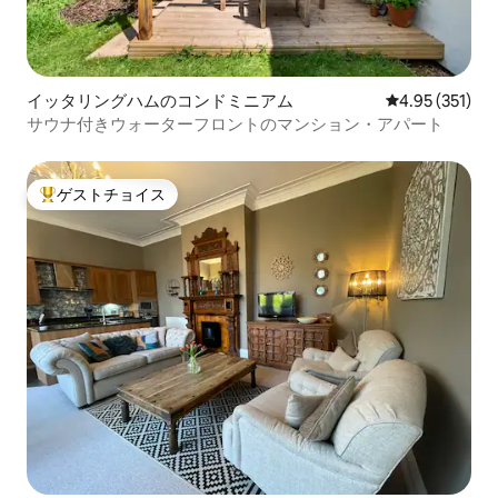
イッタリングハムのコンドミニアム
レビュー351件
4.95 (351)
サウナ付きウォーターフロントのマンション・アパート
ゲストチョイス
大好評のゲストチョイスです。