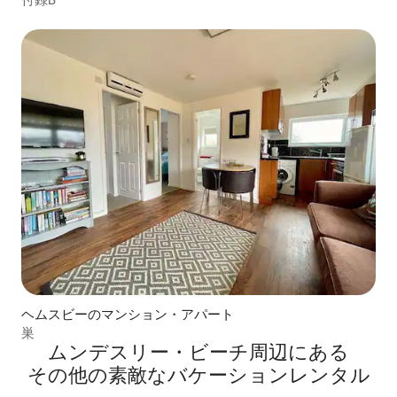
ヘムスビーのマンション・アパート
巣
ムンデスリー・ビーチ⁠周⁠辺⁠に⁠あ⁠る
そ⁠の⁠他⁠の素⁠敵⁠なバ⁠ケ⁠ー⁠シ⁠ョ⁠ン⁠レ⁠ン⁠タ⁠ル