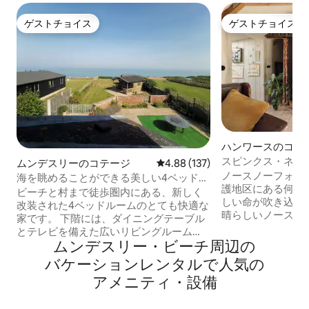
ゲストチョイス
ゲストチョイス
ゲストチョイス
ゲストチョイス
ハンワースのコテ
スピンクス・ネスト
ムンデスリーのコテージ
レビュー137件、5つ星中4.88
4.88 (137)
ンのヴィンテージ
ノースノーフォー
海を眺めることができる美しい4ベッドの
護地区にある何世
家
ビーチと村まで徒歩圏内にある、新しく
しい命が吹き込ま
改装された4ベッドルームのとても快適な
晴らしいノースノ
家です。 下階には、ダイニングテーブル
ぐ外です。 Spinks Nestは魅力的でスタイ
とテレビを備えた広いリビングルーム
リッシュなブティ
ムンデスリー・ビーチ⁠周⁠辺⁠の
（海の眺望）、コーナーソファとテレビ
近最高水準に完全改装さ
を備えた2つ目のリビングルーム、設備の
バ⁠ケ⁠ー⁠シ⁠ョ⁠ン⁠レ⁠ン⁠タ⁠ル⁠で人⁠気⁠の
は、居心地が良く
整ったキッチン/ダイナー/ユーティリテ
ア⁠メ⁠ニ⁠テ⁠ィ⁠・⁠設⁠備
で、リラックスで
ィ（海の眺望）、Tassimoコーヒーマシ
て、豪華でありながら素
ン、食器洗い機、洗濯機、回転式乾燥機
Nast、Observer