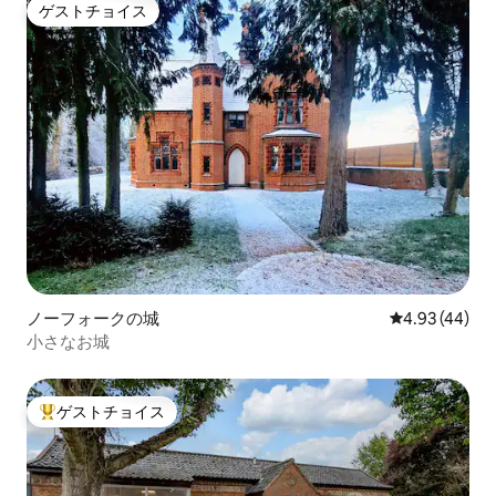
ゲストチョイス
ゲストチョイス
ノーフォークの城
レビュー44件
4.93 (44)
小さなお城
ゲストチョイス
大好評のゲストチョイスです。