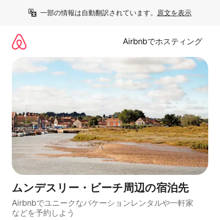
コ
一部の情報は自動翻訳されています。
原文を表示
ン
テ
ン
Airbnbでホスティング
ツ
に
ス
キ
ッ
プ
ムンデスリー・ビーチ⁠周⁠辺⁠の宿⁠泊⁠先
Airbnbでユニークなバ⁠ケ⁠ー⁠シ⁠ョ⁠ンレ⁠ン⁠タ⁠ルや一⁠軒⁠家
な⁠ど⁠を予⁠約⁠し⁠よ⁠う