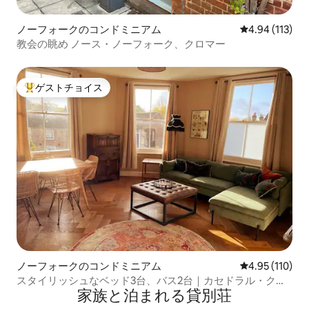
ノーフォークのコンドミニアム
レビュー113件
4.94 (113)
教会の眺め ノース・ノーフォーク、クロマー
ゲストチョイス
大好評のゲストチョイスです。
ノーフォークのコンドミニアム
レビュー110件
4.95 (110)
スタイリッシュなベッド3台、バス2台｜カセドラル・クォ
家族と泊まれる貸別荘
ーター