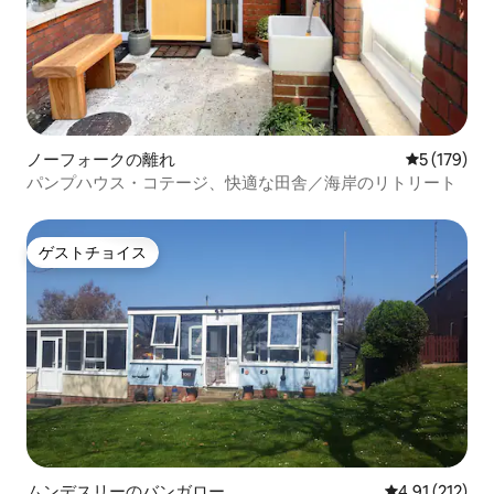
ノーフォークの離れ
レビュー17
5 (179)
パンプハウス・コテージ、快適な田舎／海岸のリトリート
ゲストチョイス
ゲストチョイス
ムンデスリーのバンガロー
レビュー212
4.91 (212)