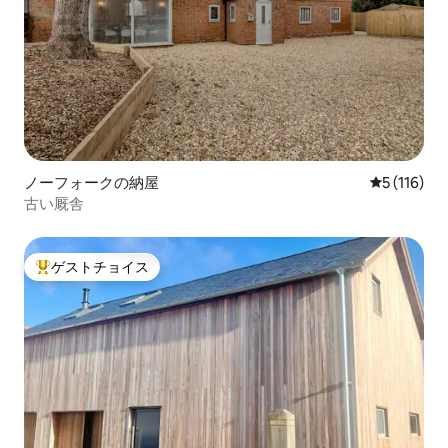
ノーフォークの納屋
レビュー1
5 (116)
古い厩舎
ゲストチョイス
大好評のゲストチョイスです。