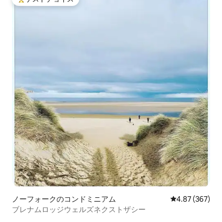
大好評のゲストチョイスです。
ノーフォークのコンドミニアム
レビュー367件
4.87 (367)
ブレナムロッジウェルズネクストザシー