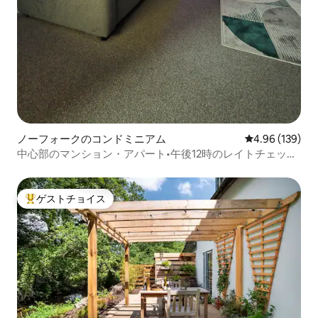
ノーフォークのコンドミニアム
レビュー139件
4.96 (139)
中心部のマンション・アパート•午後12時のレイトチェック
アウト•Wi-Fi•駐車場
ゲストチョイス
大好評のゲストチョイスです。