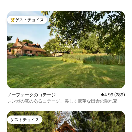
ゲストチョイス
大好評のゲストチョイスです。
ノーフォークのコテージ
レビュー289件
4.99 (289)
レンガの窯のあるコテージ、美しく豪華な田舎の隠れ家
ゲストチョイス
ゲストチョイス