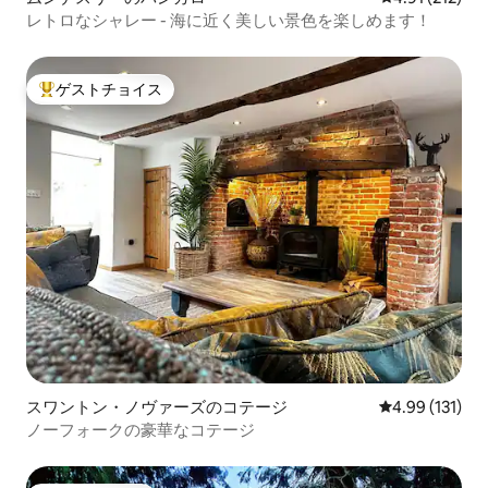
レトロなシャレー - 海に近く美しい景色を楽しめます！
ゲストチョイス
大好評のゲストチョイスです。
スワントン・ノヴァーズのコテージ
レビュー131件
4.99 (131)
ノーフォークの豪華なコテージ