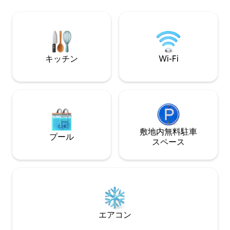
が備わっています。トイレ。下の階には2
Livingで紹介さ
段ベッドの寝室があります。2階にはダブ
た。 （この宿泊施設にはバスタブがあり
ルベッドルーム2室とツインルーム1室が
ませんのでご了承
あり、すべてに専用バスルームがありま
す（2つのベッドルームは海の眺めが楽し
めます）。崖の上にある広い庭園からは
キッチン
Wi-Fi
美しい海の景色が見えます。
敷地内無料駐⁠車
プール
ス⁠ペ⁠ー⁠ス
エアコン