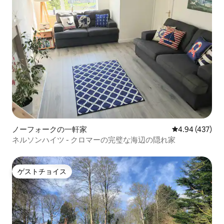
ノーフォークの一軒家
レビュー437件
4.94 (437)
ネルソンハイツ - クロマーの完璧な海辺の隠れ家
ゲストチョイス
ゲストチョイス