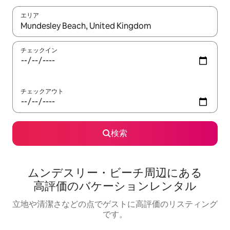
エリア
検索結果が表示されたら、上下の矢印キーを使って移動するか、
チェックイン
チェックアウト
検索
ムンデスリー・ビーチ⁠周⁠辺⁠に⁠あ⁠る
高⁠評⁠価⁠のバ⁠ケ⁠ー⁠シ⁠ョ⁠ン⁠レ⁠ン⁠タ⁠ル
立地や清潔さなどの点でゲストに高評価のリスティング
です。