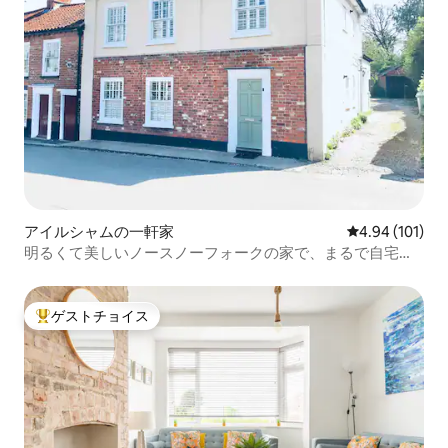
アイルシャムの一軒家
レビュー101件
4.94 (101)
明るくて美しいノースノーフォークの家で、まるで自宅の
ように感じられます。
ゲストチョイス
大好評のゲストチョイスです。