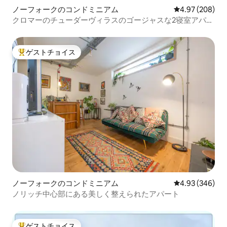
ノーフォークのコンドミニアム
レビュー208件
4.97 (208)
クロマーのチューダーヴィラスのゴージャスな2寝室アパー
ト
ゲストチョイス
大好評のゲストチョイスです。
ノーフォークのコンドミニアム
レビュー346件
4.93 (346)
ノリッチ中心部にある美しく整えられたアパート
ゲストチョイス