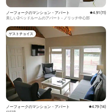
ノーフォークのマンション・アパート
レビュー11件
4.91 (11)
美しい2ベッドルームのアパート - ノリッチ中心部
ゲストチョイス
ゲストチョイス
ノーフォークのマンション・アパート
レビュー14件
4.79 (14)
付録B