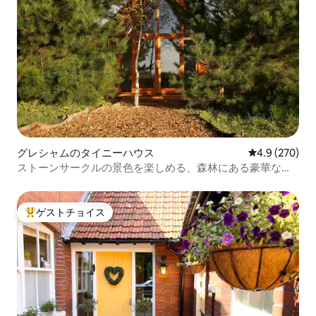
グレシャムのタイニーハウス
レビュー270
4.9 (270)
ストーンサークルの景色を楽しめる、森林にある豪華な隠
れ家。4
ゲストチョイス
大好評のゲストチョイスです。