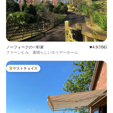
ノーフォークの一軒家
レビュー156
4.9 (156)
ファーンヒル、素晴らしいホリデーホーム
ゲストチョイス
大好評のゲストチョイスです。