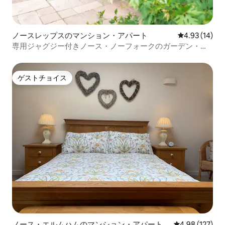
ノースレップスのマンション・アパート
レビュー14件
4.93 (14)
専用ジャグジー付きノース・ノーフォークのガーデン・リ
トリート
ゲストチョイス
ゲストチョイス
ノース・エルムハムのマンション・アパート
レビュー127件
4.98 (127)