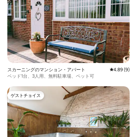
スカーニングのマンション・アパート
レビュー9件
4.89 (9)
ベッド1台、3人用、無料駐車場、ペット可
ゲストチョイス
ゲストチョイス