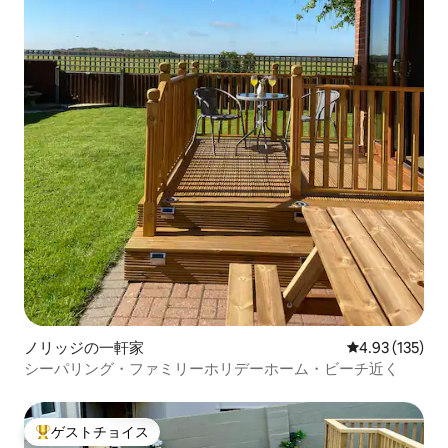
ノリッジの一軒家
レビュー135件
4.93 (135)
シーパリング・ファミリーホリデーホーム・ビーチ近く
ゲストチョイス
大好評のゲストチョイスです。