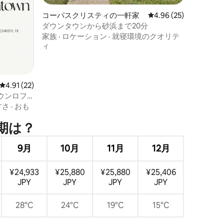
コーパスクリスティの一軒家
レビュー25件、5つ星
4.96 (25)
ダウンタウンから砂浜まで20分
家族
·
ロケーション
·
就寝環境のクオリテ
ィ
レビュー22件、5つ星中4.91つ星の平均評価
4.91 (22)
ウンロフ
すさ
·
おも
⁠は⁠？
9月
10月
11月
12月
¥24,933
¥25,880
¥25,880
¥25,406
JPY
JPY
JPY
JPY
28°C
24°C
19°C
15°C