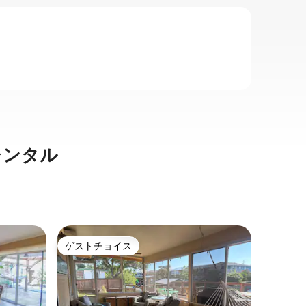
レンタル
フラワー
ゲストチョイス
ゲス
ゲストチョイス
大好評
海岸沿い
＊ウォー
とドック
ックのラ