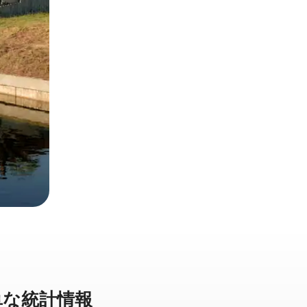
な統⁠計⁠情⁠報