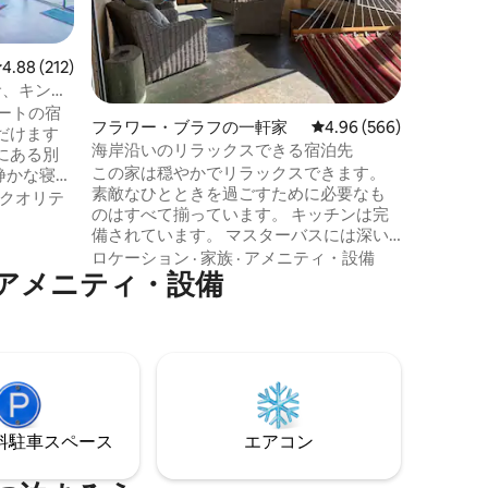
パス・ク
トOK *改装
ロケーシ
ォッチン
コテージ
レビュー212件、5つ星中4.88つ星の平均評価
4.88 (212)
所、友達
サ、キング
に最適な
で20m
ィートの宿
フラワー・ブラフの一軒家
レビュー566件、5つ星
4.96 (566)
トの物件
だけます
ッチング
海岸沿いのリラックスできる宿泊先
にある別
車ですぐ
この家は穏やかでリラックスできます。
静かな寝室
ランや家
素敵なひとときを過ごすために必要なも
台と快適な
クオリテ
たくさん
のはすべて揃っています。 キッチンは完
わっていま
備されています。 マスターバスには深い
まで20～
浴槽があります。 裏のテラスと網戸付き
ウンタウ
ロケーション
·
家族
·
アメニティ・設備
アメニティ・設備
のポーチには朝日が当たり、素晴らしい
 パティ
ハンモックがあります。 前庭は完全にフ
ュー、景
ェンスで囲まれており、ロマンチックな
ごせま
夜や子供たちとのスモアを楽しむための
lix付きの56
小さな焚き火台があります。 下のデッキ
ジシャン
は、個人的なボートを停めたり、カニを
。
捕まえて運試しをするのに最適です。 こ
の場所を、ゲストの方々にとって第二の
⁠車ス⁠ペ⁠ー⁠ス
エアコン
家にしたいと思っています。 許可番号
2022 -195692