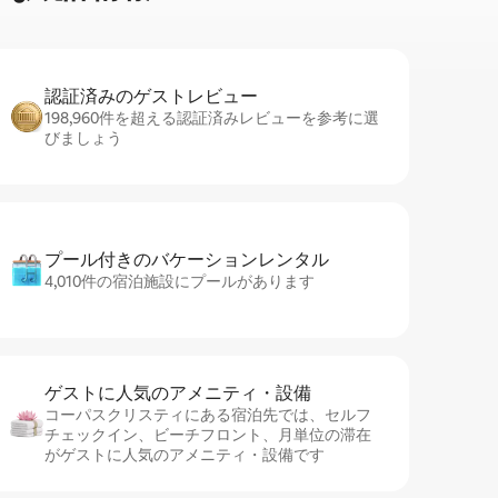
認証済みのゲ⁠ス⁠ト⁠レ⁠ビ⁠ュ⁠ー
198,960件を超える認証済みレビューを参考に選
びましょう
プール付きのバ⁠ケ⁠ー⁠シ⁠ョ⁠ンレ⁠ン⁠タ⁠ル
4,010件の宿泊施設にプールがあります
ゲストに人⁠気⁠のア⁠メ⁠ニ⁠テ⁠ィ・設⁠備
コーパスクリスティにある宿泊先では、セ⁠ル⁠フ
チ⁠ェ⁠ッ⁠ク⁠イ⁠ン、ビーチフロント、月単位の滞在
がゲストに人気のアメニティ・設備です