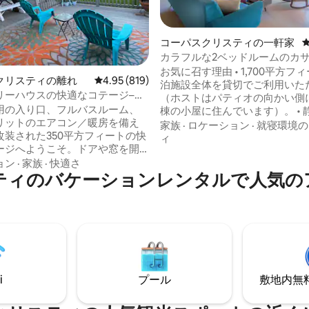
コーパスクリスティの一軒家
中4.84つ星の平均評価
カラフルな2ベッドルームのカ
サイズベッドとピアノ、ビーチま
お気に召す理由 • 1,700平方フ
クリスティの離れ
レビュー819件、5つ星中4.95つ星の平均評価
4.95 (819)
泊施設全体を貸切でご利用いた
リーハウスの快適なコテージ–の
（ホストはパティオの向かい側
楽しむ滞在
用の入り口、フルバスルーム、
棟の小屋に住んでいます）。 • 
リットのエアコン／暖房を備え
2部屋に、キングサイズベッド1
家族
·
ロケーション
·
就寝環境の
改装された350平方フィートの快
クイーンサイズベッド1台が備
ィ
ージへようこそ。ドアや窓を開
す。 • ノース・パドレ島の砂浜
にしておくと、湿気のために凍
30分。コーパスクリスティのダ
ョン
·
家族
·
快適さ
ティのバケーションレンタルで人気の
合がありますのでご注意くださ
ンの楽しいスポットまで7分。 •
オ、ハンモック、ガスバーベキ
や複数の座席エリアの屋外でリ
観照明でゆったりとした夜を過
してお楽しみください。ペット
す。 • 400 MbpsのWi-Fi、Netf
適です。 マスタング島ま
インチスマートテレビ、ミュー
、ポート・アランサスのビーチまで
のためのベビーグランドピアノ
、USSレキシントン、テキサス州
、地元の人気スポットの近くで
i
プール
敷地内無料駐
。