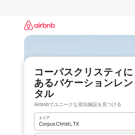
コ
ン
テ
ン
ツ
に
ス
キ
ッ
プ
コーパスクリスティに
あるバケーションレン
タル
Airbnbでユニークな宿泊施設を見つける
エリア
検索結果が表示されたら、上下の矢印キーを使っ