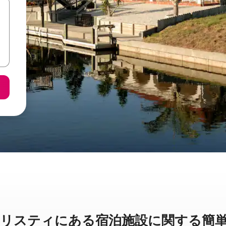
ティに⁠あ⁠る宿⁠泊⁠施⁠設⁠に関⁠す⁠る簡⁠単⁠