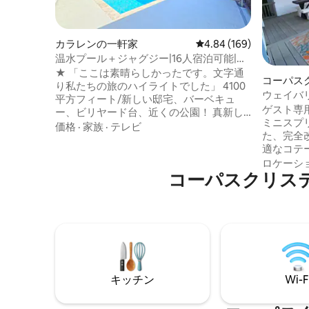
カラレンの一軒家
レビュー169件、5つ星
4.84 (169)
温水プール＋ジャグジー|16人宿泊可能|寝
室5室
★ 「ここは素晴らしかったです。文字通
コーパス
り私たちの旅のハイライトでした」 4100
ウェイバ
平方フィート/新しい邸宅、バーベキュ
んびりと
ゲスト専
ー、ビリヤード台、近くの公園！ 真新し
ミニスプ
いプールとホットタブを☞お楽しみくだ
価格
·
家族
·
テレビ
た、完全
さい！ ☞ 屋外キッチン+バーベキュー+ダ
適なコテ
イニング付きパティオ ☞ 完全にフェンス
けたまま
ロケーシ
で囲まれた裏庭+ペットOK *ペットのチェ
コーパスクリス
結する場
ックインをお願いします ☞ キングサイズ
い。 屋内または、完全にフェンスで囲ま
ベッドと浴槽付きマスタースイート ☞ 駐
れた裏庭
車場→ガレージ（3台） ☞ 室内ガス暖炉 ☞
ラックス
287 MbpsのWi-Fi スマートテレビ☞5台 25
や静かな朝に最
分→ノース+ホワイトキャップビーチ ⛱ 20
で15分
分→+ DTコーパスクリスティ（カフェ、ダ
25マイル
イニング、ショッピング）
立水族館
キッチン
Wi-F
す。 犬OK（最大2匹、15ドル）。 許可証
#204942