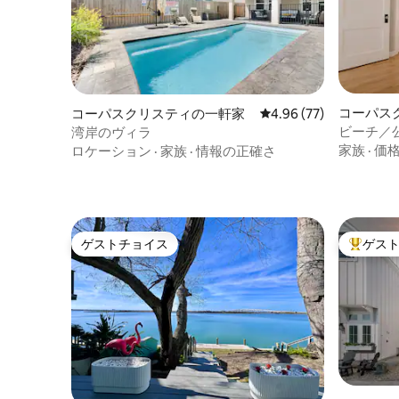
コーパス
コーパスクリスティの一軒家
レビュー77件、5つ星中
4.96 (77)
ビーチ／
湾岸のヴィラ
在先＋キ
家族
·
価
ロケーション
·
家族
·
情報の正確さ
ー
ゲストチョイス
ゲス
ゲストチョイス
大好評の