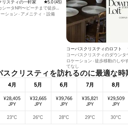
クリスティの一軒家
レビュー45件、5つ星中5.0つ星の平均評価
5.0 (45)
カシータNPI〜ビーチまで徒歩〜
4.93つ星の平均評価
セス〜プール
ケーション
·
アメニティ・設備
コーパスクリスティのロフト
コーパスクリスティのダウンタ
ト - キングサイズベッド
ロケーション
·
徒歩移動のしや
てなし
スクリスティを訪⁠れ⁠るの⁠に最⁠適⁠な時⁠期
4月
5月
6月
7月
8月
¥28,405
¥32,665
¥39,766
¥35,821
¥29,509
JPY
JPY
JPY
JPY
JPY
23°C
26°C
28°C
29°C
30°C