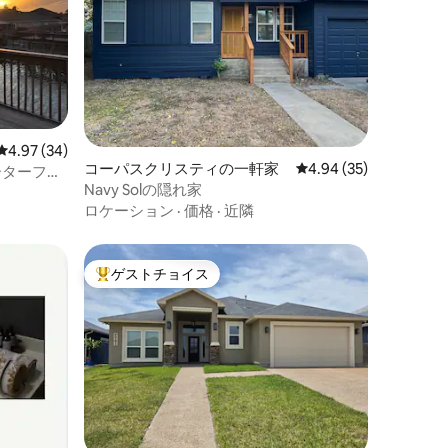
レビュー34件、5つ星中4.97つ星の平均評価
4.97 (34)
コーパスクリスティの一軒家
レビュー35件、5つ星
4.94 (35)
ォーターフロ
Navy Solの隠れ家
ロケーション
·
価格
·
近隣
ゲストチョイス
大好評のゲストチョイスです。