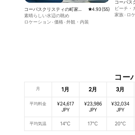
コーパス
ビーチ・
コーパスクリスティの町家・
レビュー55件、5つ星中
4.93 (55)
運河アク
家族
·
ロ
長屋
素晴らしい水辺の眺め
ロケーション
·
価格
·
外観・内装
コーパ
月
1月
2月
3月
¥24,617
¥23,986
¥32,034
平均料金
JPY
JPY
JPY
14°C
17°C
20°C
平均気温