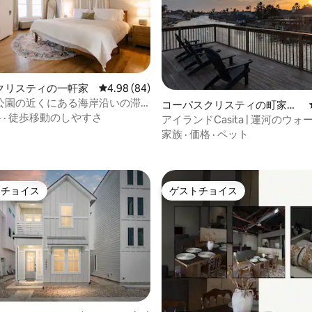
クリスティの一軒家
レビュー84件、5つ星中4.98つ星の平均評価
4.98 (84)
4.96つ星の平均評価
公園の近くにある海岸沿いの滞
コーパスクリスティの町家・
ングサイズベッドとコーヒーバ
格
·
徒歩移動のしやすさ
長屋
アイランドCasita | 運河のウ
ント、夕日、釣り
家族
·
価格
·
ペット
トチョイス
ゲストチョイス
ゲストチョイスです。
ゲストチョイス