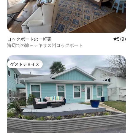
ロックポートの一軒家
レビュー
5 (9)
海辺での旅～テキサス州ロックポート
ゲストチョイス
ゲストチョイス