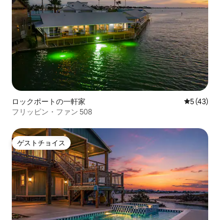
ロックポートの一軒家
レビュー4
5 (43)
フリッピン・ファン 508
ゲストチョイス
ゲストチョイス