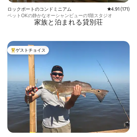
ロックポートのコンドミニアム
レビュー171
4.91 (171)
ペットOKの静かなオーシャンビューの1階スタジオ
家族と泊まれる貸別荘
ゲストチョイス
大好評のゲストチョイスです。