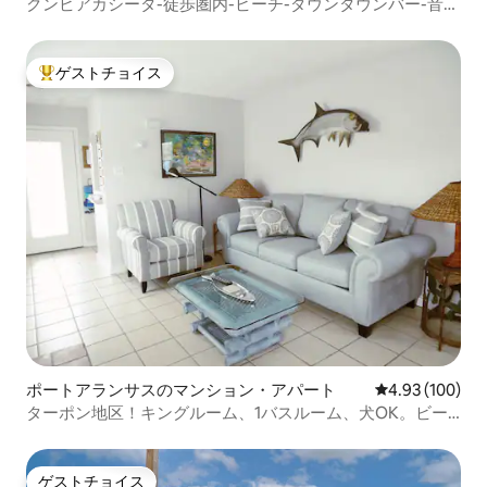
クンビアカシータ-徒歩圏内-ビーチ-ダウンタウンバー-音
楽-アート
ゲストチョイス
大好評のゲストチョイスです。
ポートアランサスのマンション・アパート
レビュー100件
4.93 (100)
ターポン地区！キングルーム、1バスルーム、犬OK。ビー
チまで徒歩
ゲストチョイス