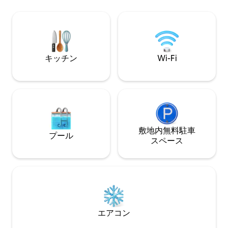
ルタスリーパー1台、バスルーム1室、Wi-
では、散歩、バー
Fi、洗濯機・乾燥機、車とボート用の駐車
が一般的な娯楽です。 喘息��
場、バーベキューピット、フェンス付き
め、動物の同伴は
庭。 リラックス、パーティー、釣り、ま
たはこれらすべてを目的としている方
は、ぜひお越しください！
キッチン
Wi-Fi
敷地内無料駐⁠車
プール
ス⁠ペ⁠ー⁠ス
エアコン