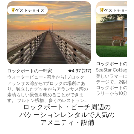
ゲストチョイス
ゲストチョイス
大好評のゲストチョイスです。
大好評のゲストチ
ロックポートの一
SeaStar Cott
ロックポートの一軒家
レビュー217件、5つ星中4.97
4.97 (217)
のトップホストに
美しいラマーにある
ウォータービュー - 湾岸から1ブロック
テージで、2名様
アランサス湾から1ブロックの場所にあ
ロックポートのビ
り、独立したデッキからアランサス湾の
ラリーから10分です。 この快適
素晴らしい景色を眺めることができま
清潔なコテージに
す。 フルトン桟橋、多くのレストランや
ム1室、小さなリ
ロックポート・ビーチ⁠周⁠辺⁠の
バーまで徒歩圏内で、公共ボートの出発
ッチンなし）、ガ
場所がすぐ近くにあります。 ロックポー
バ⁠ケ⁠ー⁠シ⁠ョ⁠ン⁠レ⁠ン⁠タ⁠ル⁠で人⁠気⁠の
あるデッキ付きポ
トビーチやダウンタウンのショッピング
ア⁠メ⁠ニ⁠テ⁠ィ⁠・⁠設⁠備
野生生物に囲まれ
エリアからわずか2.9マイルです。 6名様
最適です。 3つのボ
用 - ベッド2台（キングとクイーン）、セ
未満です。 この