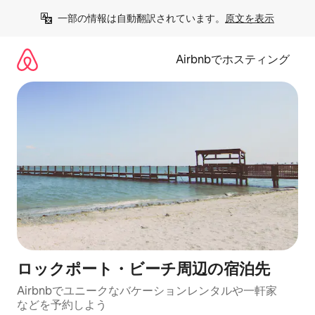
コ
一部の情報は自動翻訳されています。
原文を表示
ン
テ
ン
Airbnbでホスティング
ツ
に
ス
キ
ッ
プ
ロックポート・ビーチ⁠周⁠辺⁠の宿⁠泊⁠先
Airbnbでユニークなバ⁠ケ⁠ー⁠シ⁠ョ⁠ンレ⁠ン⁠タ⁠ルや一⁠軒⁠家
な⁠ど⁠を予⁠約⁠し⁠よ⁠う