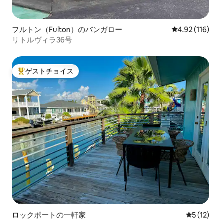
フルトン（Fulton）のバンガロー
レビュー116件
4.92 (116)
リトルヴィラ36号
ゲストチョイス
大好評のゲストチョイスです。
ロックポートの一軒家
レビュー1
5 (12)