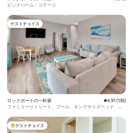
ピンクパーム・コテージ
ゲストチョイス
ゲストチョイス
ロックポートの一軒家
レビュー135
4.91 (135)
ファミリーリトリート、プール、キングサイズベッド、キ
ッズゲーム
ゲストチョイス
大好評のゲストチョイスです。