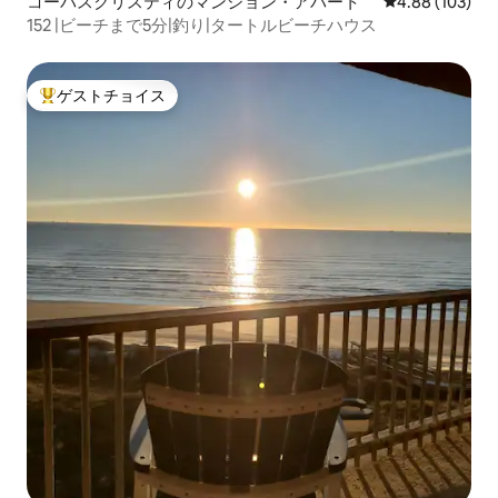
コーパスクリスティのマンション・アパート
レビュー103件
4.88 (103)
152 |ビーチまで5分|釣り|タートルビーチハウス
ゲストチョイス
大好評のゲストチョイスです。