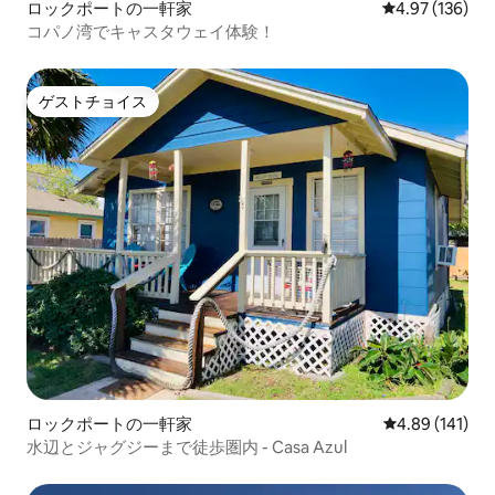
ロックポートの一軒家
レビュー136件
4.97 (136)
コパノ湾でキャスタウェイ体験！
ゲストチョイス
ゲストチョイス
ロックポートの一軒家
レビュー141件
4.89 (141)
水辺とジャグジーまで徒歩圏内 - Casa Azul