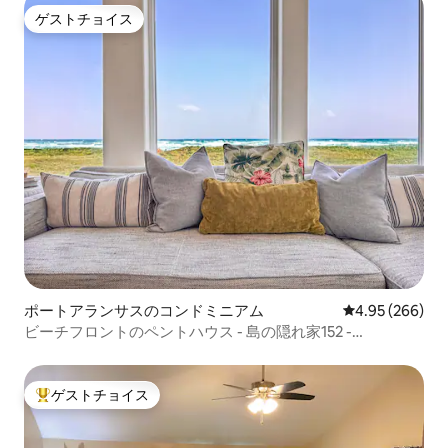
ゲストチョイス
ゲストチョイス
ポートアランサスのコンドミニアム
レビュー266件
4.95 (266)
ビーチフロントのペントハウス - 島の隠れ家152 -
「CaraCara」
ゲストチョイス
大好評のゲストチョイスです。