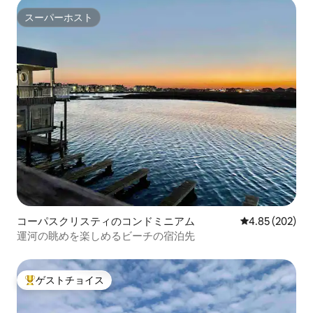
スーパーホスト
スーパーホスト
コーパスクリスティのコンドミニアム
レビュー202件
4.85 (202)
運河の眺めを楽しめるビーチの宿泊先
ゲストチョイス
大好評のゲストチョイスです。