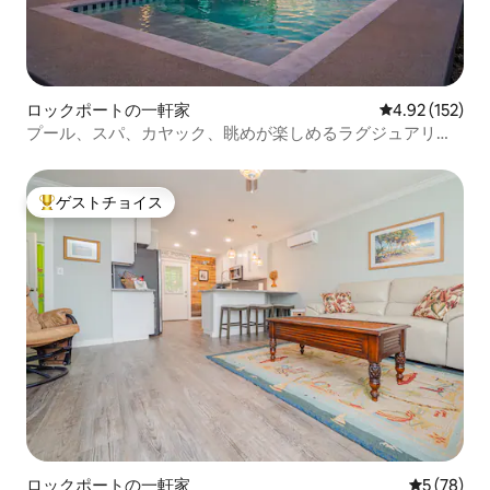
ロックポートの一軒家
レビュー152件
4.92 (152)
プール、スパ、カヤック、眺めが楽しめるラグジュアリー
な湖畔の隠れ家！
ゲストチョイス
大好評のゲストチョイスです。
ロックポートの一軒家
レビュー7
5 (78)