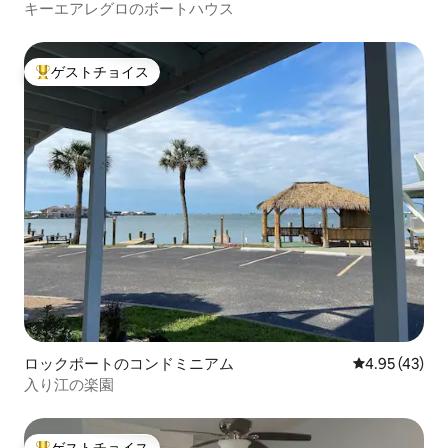
キーエアレグロのボートハウス
ゲストチョイス
大好評のゲストチョイスです。
ロックポートのコンドミニアム
レビュー43件
4.95 (43)
入り江の楽園
ゲストチョイス