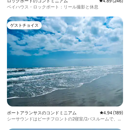
ロックポートのコンドミニアム
レビュー246件
4.89 (246)
ベイハウス・ロックポート：リール撮影と休息
ゲストチョイス
ゲストチョイス
ポートアランサスのコンドミニアム
レビュー189件
4.94 (189)
シーサウンドはビーチフロントの2寝室/2バスルームで、2
つの巨大プールがあります