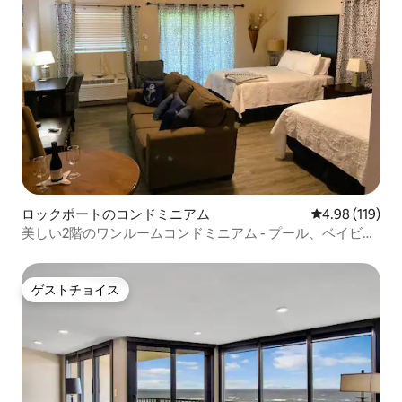
ロックポートのコンドミニアム
レビュー119件
4.98 (119)
美しい2階のワンルームコンドミニアム - プール、ベイビュ
ー！
ゲストチョイス
ゲストチョイス