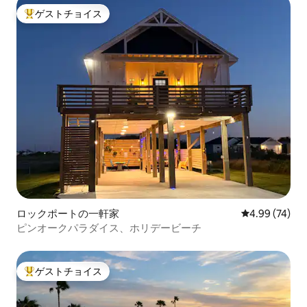
ゲストチョイス
大好評のゲストチョイスです。
ロックポートの一軒家
レビュー74件
4.99 (74)
ピンオークパラダイス、ホリデービーチ
ゲストチョイス
大好評のゲストチョイスです。