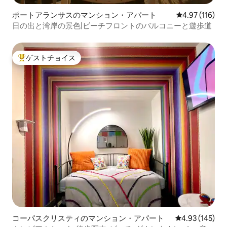
ポートアランサスのマンション・アパート
レビュー116件
4.97 (116)
日の出と湾岸の景色|ビーチフロントのバルコニーと遊歩道
ゲストチョイス
大好評のゲストチョイスです。
コーパスクリスティのマンション・アパート
レビュー145件
4.93 (145)