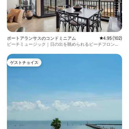
ポートアランサスのコンドミニアム
レビュー102件
4.95 (102)
ビーチミュージック｜日の出を眺められるビーチフロント
のコンドミニアム
ゲストチョイス
ゲストチョイス