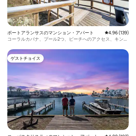
ポートアランサスのマンション・アパート
レビュー139件
4.96 (139)
コーラルカバナ、プール2つ、ビーチへのアクセス、キング
サイズベッド
ゲストチョイス
ゲストチョイス