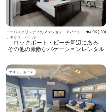
コーパスクリスティのマンション・アパート
レビュー130件
4.96 (130)
テキサス・パール
ロックポート・ビーチ⁠周⁠辺⁠に⁠あ⁠る
そ⁠の⁠他⁠の素⁠敵⁠なバ⁠ケ⁠ー⁠シ⁠ョ⁠ン⁠レ⁠ン⁠タ⁠ル
ゲストチョイス
ゲストチョイス