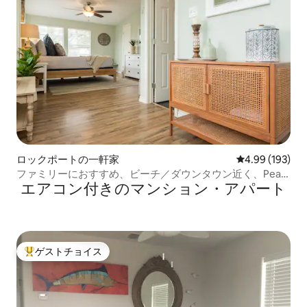
ロックポートの一軒家
レビュー193件
4.99 (193)
ファミリーにおすすめ、ビーチ／ダウンタウン近く、Pearl
エアコン付きのマンション・アパート
Retreat
ゲストチョイス
大好評のゲストチョイスです。