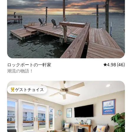
ロックポートの一軒家
レビュー46件
4.98 (46)
潮流の物語！
ゲストチョイス
大好評のゲストチョイスです。