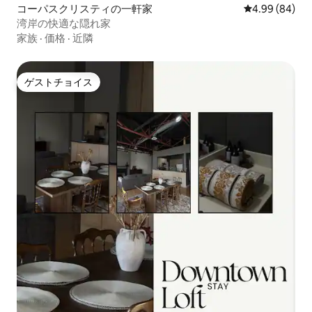
コーパスクリスティの一軒家
レビュー84件
4.99 (84)
湾岸の快適な隠れ家
家族
·
価格
·
近隣
ゲストチョイス
ゲストチョイス