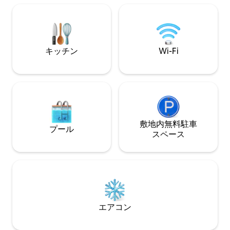
• 展望デッキ • 焚き火台（プロパンガス付
25分→ノース+ホ
き） • バーベキューピット（プロパンガ
20分→+ DTコ
ス付き） • ジャグジーはストックタンク
ェ、ダイニング、
で、ポンプ付き（追加料金50ドル、24時
間前までにご連絡ください）加熱または
キッチン
Wi-Fi
非加熱。ジェットなし。
敷地内無料駐⁠車
プール
ス⁠ペ⁠ー⁠ス
エアコン