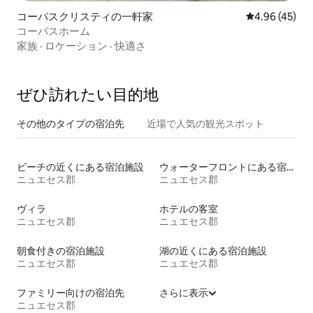
コーパスクリスティの一軒家
レビュー45件
4.96 (45)
コーパスホーム
家族
·
ロケーション
·
快適さ
ぜひ訪⁠れ⁠た⁠い目⁠的⁠地
その他のタ⁠イ⁠プ⁠の宿⁠泊⁠先
近場で人気の観光スポット
ビーチの近くにある宿泊施設
ウォーターフロントにある宿泊施設
ニュエセス郡
ニュエセス郡
ヴィラ
ホテルの客室
ニュエセス郡
ニュエセス郡
朝食付きの宿泊施設
湖の近くにある宿泊施設
ニュエセス郡
ニュエセス郡
ファミリー向けの宿泊先
さらに表示
ニュエセス郡