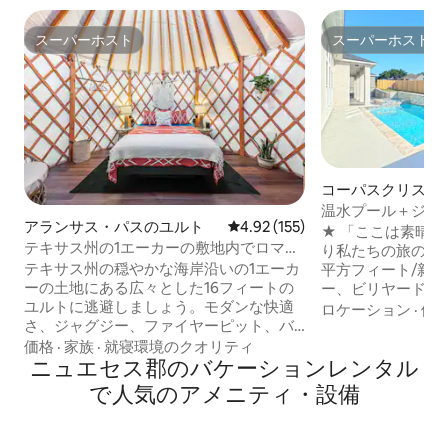
スーパーホスト
スーパーホスト
スーパーホスト
スーパーホスト
コーパスクリステ
家
温水プール＋ジャグ
アランサス・パスのユルト
レビュー155件、5つ星中4.92
4.92 (155)
室5室
★ 「ここは素晴
テキサス州の1エーカーの敷地内でロマン
り私たちの旅のハイラ
チックな豪華グランピングユルト体験
テキサス州の穏やかな海岸沿いの1エーカ
平方フィート/新
ーの土地にある広々とした16フィートの
ー、ビリヤード台、近
ユルトに逃避しましょう。モダンな快適
いプールとホット
ロケーション
·
価
さ、ジャグジー、ファイヤーピット、バ
さい！ ☞ 屋外キッチン+バーベキュー+ダ
ーベキューを備えたロマンチックなグラ
イニング付きパティオ ☞ 完全に
価格
·
家族
·
就寝環境のクオリティ
ンピングをお楽しみください。夕日、星
ニュエセス郡のバケーションレンタル
で囲まれた裏庭+ペ
空観賞、リラックスしたい方に最適で
ックインをお願いします ☞ キ
で人気のアメニティ・設備
す。 周辺 •ロックポートビーチ：10分 • ポ
ベッドと浴槽付きマ
ートAフェリー：15分 • ボートランプ/カ
車場→ガレージ（3
ヤックトレイル：5分 🔥アメニティ・設備
☞ 287 MbpsのW