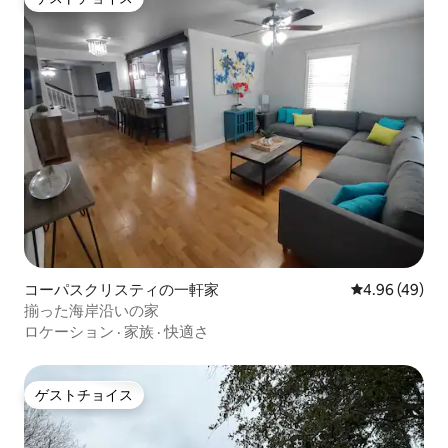
ゲストチョイス
コーパスクリスティの一軒家
レビュー49件
4.96 (49)
揃った海岸沿いの家
ロケーション
·
家族
·
快適さ
ゲストチョイス
ゲストチョイス