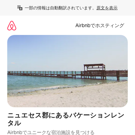
コ
一部の情報は自動翻訳されています。
原文を表示
ン
テ
ン
Airbnbでホスティング
ツ
に
ス
キ
ッ
プ
ニュエセス郡にあるバケーションレン
タル
Airbnbでユニークな宿泊施設を見つける