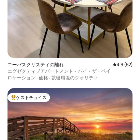
コーパスクリスティの離れ
レビュー52
4.9 (52)
エグゼクティブアパートメント・バイ・ザ・ベイ
ロケーション
·
価格
·
就寝環境のクオリティ
ゲストチョイス
大好評のゲストチョイスです。