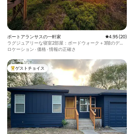
ポートアランサスの一軒家
レビュー20件
4.95 (20)
ラグジュアリーな寝室2部屋：ボードウォーク＋3階のデッ
キ
ロケーション
·
価格
·
情報の正確さ
ゲストチョイス
大好評のゲストチョイスです。