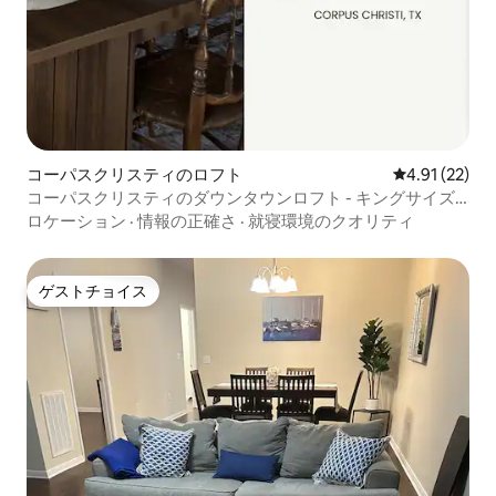
コーパスクリスティのロフト
レビュー22件
4.91 (22)
コーパスクリスティのダウンタウンロフト - キングサイズ
ベッド
ロケーション
·
情報の正確さ
·
就寝環境のクオリティ
ゲストチョイス
ゲストチョイス