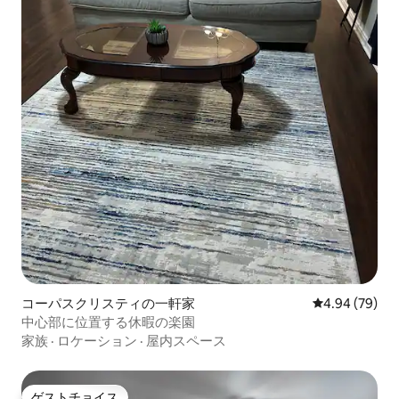
コーパスクリスティの一軒家
レビュー79件
4.94 (79)
中心部に位置する休暇の楽園
家族
·
ロケーション
·
屋内スペース
ゲストチョイス