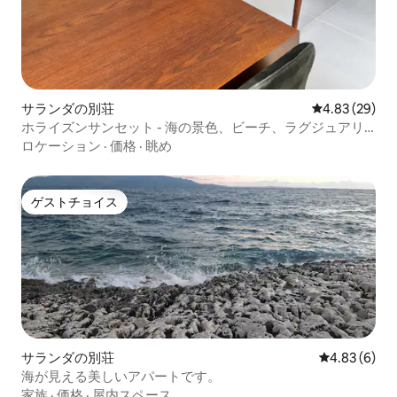
サランダの別荘
レビュー29件
4.83 (29)
ホライズンサンセット - 海の景色、ビーチ、ラグジュアリ
ー
ロケーション
·
価格
·
眺め
ゲストチョイス
ゲストチョイス
サランダの別荘
レビュー6件
4.83 (6)
海が見える美しいアパートです。
家族
·
価格
·
屋内スペース