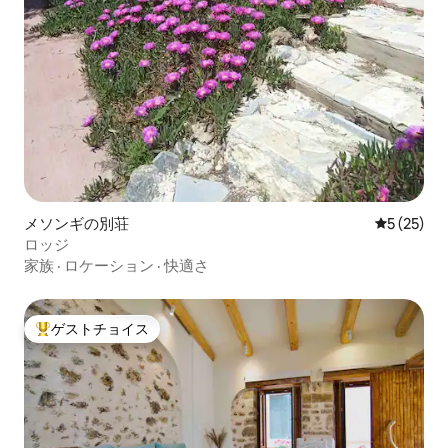
メソンギの別荘
レビュー2
5 (25)
ロッジ
家族
·
ロケーション
·
快適さ
ゲストチョイス
大好評のゲストチョイスです。