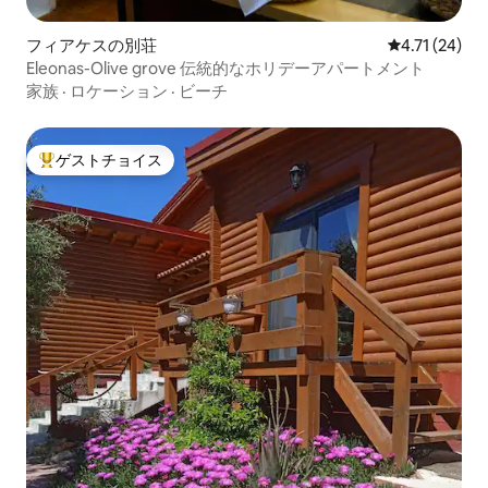
フィアケスの別荘
レビュー24件
4.71 (24)
Eleonas-Olive grove 伝統的なホリデーアパートメント
家族
·
ロケーション
·
ビーチ
ゲストチョイス
大好評のゲストチョイスです。