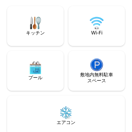
あり、ゲストがご利
辺エリアを最大限
タカーをお勧めし
キッチン
Wi-Fi
敷地内無料駐⁠車
プール
ス⁠ペ⁠ー⁠ス
エアコン