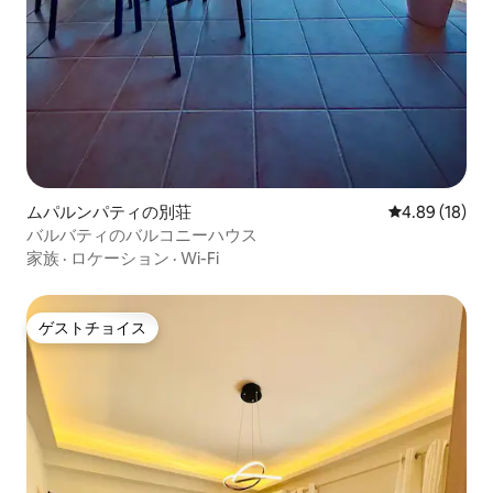
ムパルンパティの別荘
レビュー18件
4.89 (18)
バルバティのバルコニーハウス
家族
·
ロケーション
·
Wi-Fi
ゲストチョイス
ゲストチョイス