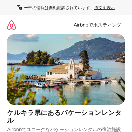
コ
一部の情報は自動翻訳されています。
原文を表示
ン
テ
ン
Airbnbでホスティング
ツ
に
ス
キ
ッ
プ
ケルキラ県にあるバケーションレンタ
ル
Airbnbでユニークなバケーションレンタルの宿泊施設