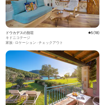
ドウカデスの別荘
レビュー1
5 (18)
キドニコテージ
家族
·
ロケーション
·
チェックアウト