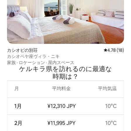
カシオピの別荘
レビュー18件
4.78 (18)
カシオペヤ座ヴィラ・ニキ
家族
·
ロケーション
·
屋内スペース
ケルキラ県を訪⁠れ⁠るの⁠に最⁠適⁠な
時⁠期⁠は⁠？
月
平均料金
平均気温
1月
¥12,310 JPY
10°C
2月
¥11,995 JPY
10°C