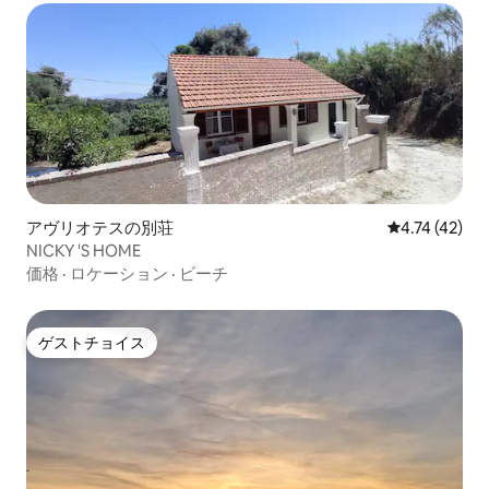
アヴリオテスの別荘
レビュー42件
4.74 (42)
NICKY 'S HOME
価格
·
ロケーション
·
ビーチ
ゲストチョイス
ゲストチョイス