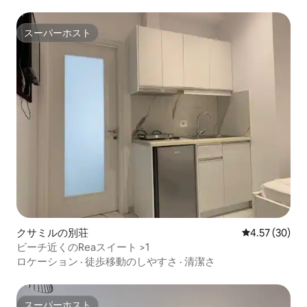
スーパーホスト
スーパーホスト
クサミルの別荘
レビュー30件
4.57 (30)
ビーチ近くのReaスイート >1
ロケーション
·
徒歩移動のしやすさ
·
清潔さ
スーパーホスト