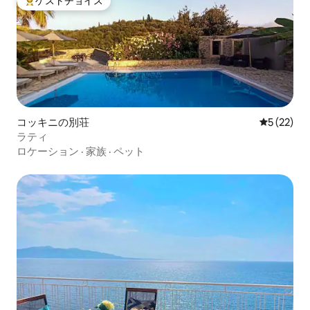
ゲストチョイス
大好評のゲストチョイスです。
コッキニの別荘
レビュー2
5 (22)
ラティ
ロケーション
·
家族
·
ペット