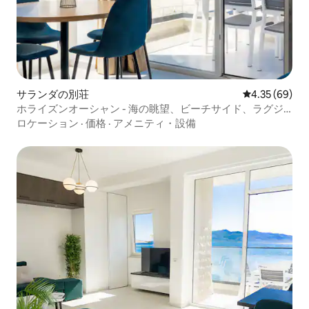
サランダの別荘
レビュー69件
4.35 (69)
ホライズンオーシャン - 海の眺望、ビーチサイド、ラグジ
ュアリー
ロケーション
·
価格
·
アメニティ・設備