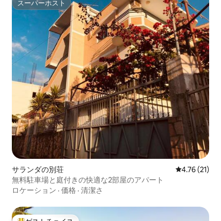
スーパーホスト
スーパーホスト
サランダの別荘
レビュー21件
4.76 (21)
無料駐車場と庭付きの快適な2部屋のアパート
ロケーション
·
価格
·
清潔さ