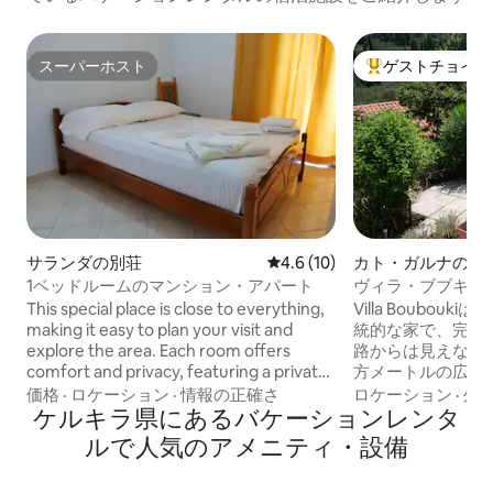
スーパーホスト
ゲストチョイス
スーパーホスト
大好評のゲストチ
サランダの別荘
レビュー10件、5つ星中4.6
4.6 (10)
カト・ガルナの別
1ベッドルームのマンション・アパート
ヴィラ・ブブキ
This special place is close to everything,
Villa Boubou
making it easy to plan your visit and
統的な家で、完全
explore the area. Each room offers
路からは見えない場所
comfort and privacy, featuring a private
方メートルの広さ
bathroom and a fully equipped private
ては3名様）でのご利
価格
·
ロケーション
·
情報の正確さ
ロケーション
·
外
kitchen. For your convenience and
ケルキラ県にあるバケーションレンタ
快適なベッドルー
security, every room also comes with its
あり、台所とバス
ルで人気のアメニティ・設備
own key, allowing you to come and go
います。 50平方メートル以上の庭には、
freely.
花やハーブに囲ま