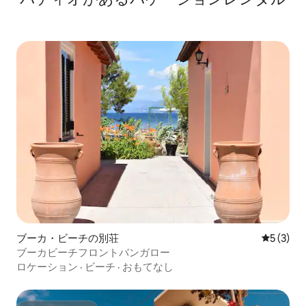
ブーカ・ビーチの別荘
レビュー
5 (3)
ブーカビーチフロントバンガロー
ロケーション
·
ビーチ
·
おもてなし