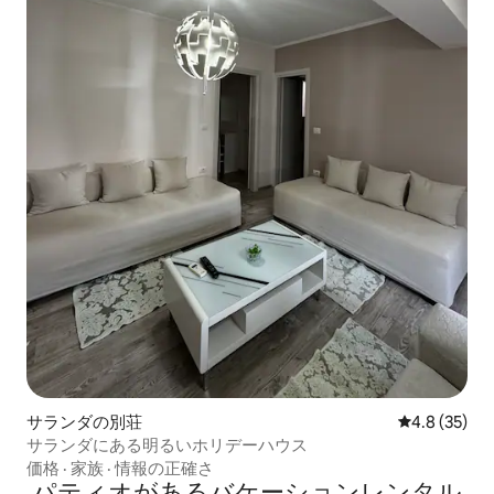
サランダの別荘
レビュー35
4.8 (35)
サランダにある明るいホリデーハウス
価格
·
家族
·
情報の正確さ
パティオがあるバケーションレンタル