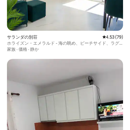
サランダの別荘
レビュー79件
4.53 (79)
ホライズン・エメラルド - 海の眺め、ビーチサイド、ラグ
ジュアリー
家族
·
価格
·
静か