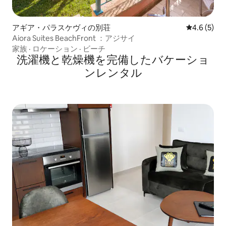
アギア・パラスケヴィの別荘
レビュー5
4.6 (5)
Aiora Suites BeachFront ：アジサイ
家族
·
ロケーション
·
ビーチ
洗濯機と乾燥機を完備したバケーショ
ンレンタル