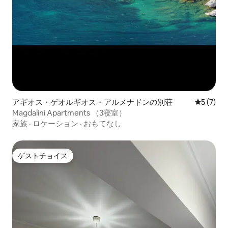
アギオス・ゲオルギオス・アルメナドンの別荘
レビュー
5 (7)
Magdalini Apartments （3寝室）
家族
·
ロケーション
·
おもてなし
ゲストチョイス
ゲストチョイス