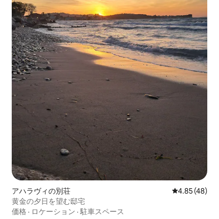
アハラヴィの別荘
レビュー48件
4.85 (48)
黄金の夕日を望む邸宅
価格
·
ロケーション
·
駐車スペース