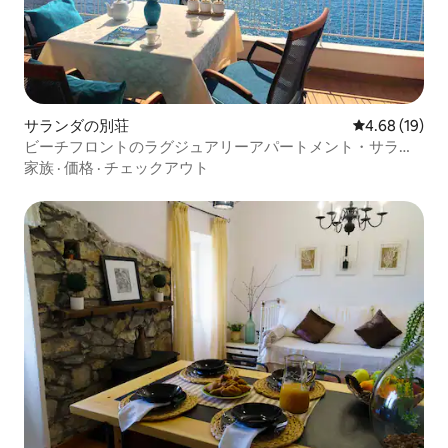
サランダの別荘
レビュー19件
4.68 (19)
ビーチフロントのラグジュアリーアパートメント・サラン
デ
家族
·
価格
·
チェックアウト