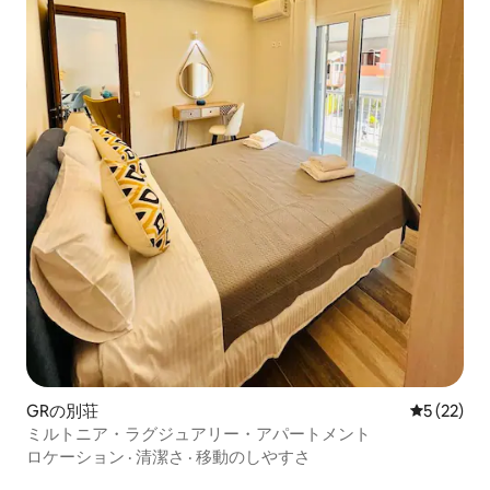
GRの別荘
レビュー2
5 (22)
ミルトニア・ラグジュアリー・アパートメント
ロケーション
·
清潔さ
·
移動のしやすさ