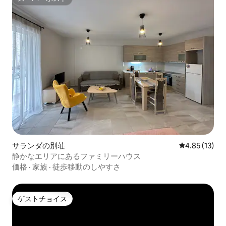
スーパーホスト
サランダの別荘
レビュー13件
4.85 (13)
静かなエリアにあるファミリーハウス
価格
·
家族
·
徒歩移動のしやすさ
ゲストチョイス
ゲストチョイス