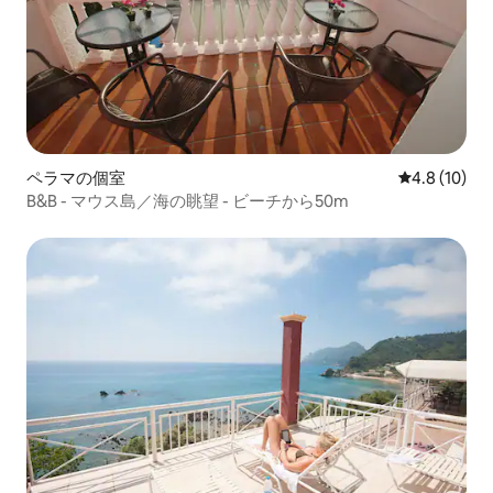
ペラマの個室
レビュー10
4.8 (10)
B&B - マウス島／海の眺望 - ビーチから50m