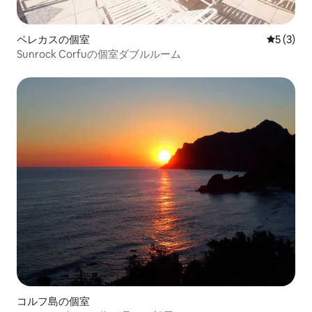
ペレカスの個室
レビュー
5 (3)
Sunrock Corfuの個室ダブルルーム
コルフ島の個室