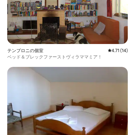
テンプロニの個室
レビュー14件
4.71 (14)
ベッド＆ブレックファーストヴィラママミア！