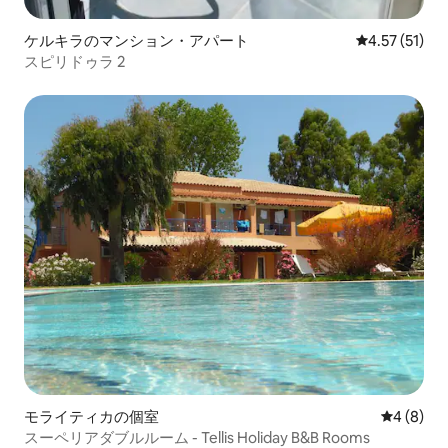
ケルキラのマンション・アパート
レビュー51件
4.57 (51)
スピリドゥラ 2
モライティカの個室
レビュー
4 (8)
スーペリアダブルルーム - Tellis Holiday B&B Rooms