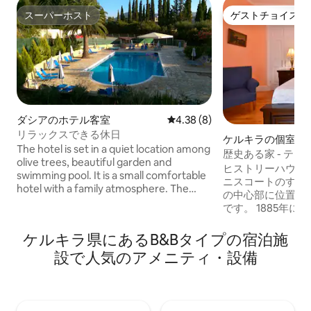
スーパーホスト
ゲストチョイス
スーパーホスト
ゲストチョイス
ダシアのホテル客室
レビュー8件、5つ星中4.38
4.38 (8)
リラックスできる休日
ケルキラの個室
The hotel is set in a quiet location among
歴史ある家 - テ
olive trees, beautiful garden and
ヒストリーハウス
swimming pool. It is a small comfortable
ニスコートのすぐ
hotel with a family atmosphere. The
の中心部に位置す
hotel offers 15 comfortable bedrooms,
です。 1885年
with private shower/WC,kettle,fridge,
ォスティラスによ
hairdryer, air conditioning, smart TV,
オフィスとして建
ケルキラ県にあるB&Bタイプの宿泊施
balcony, iron, WiFi Possibility to add
史的な家には、19
設で人気のアメニティ・設備
breakfast , lunch or dinner to your stay.
半の旅行者が宿泊
Parking space. Just 300 m from the sea
ス」というアパートは、
and center of Dassia. An ideal
1階にあり、テニ
accommodation for people who want to
の両方の景色を望
relax.