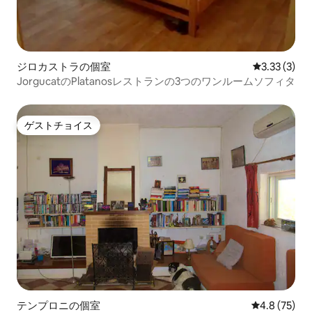
ジロカストラの個室
レビュー3件
3.33 (3)
JorgucatのPlatanosレストランの3つのワンルームソフィタ
ゲストチョイス
ゲストチョイス
テンプロニの個室
レビュー75
4.8 (75)