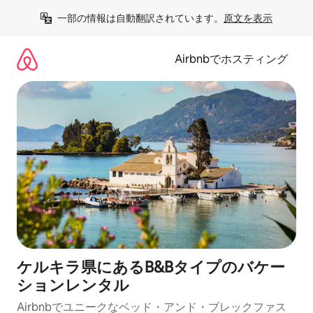
コ
一部の情報は自動翻訳されています。
原文を表示
ン
テ
ン
Airbnbでホスティング
ツ
に
ス
キ
ッ
プ
ケルキラ県にあるB&Bタイプのバケー
ションレンタル
Airbnbでユニークなベッド・アンド・ブレックファス