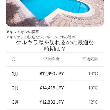
アキレイオンの個室
アキリオンの快適なワンルーム - 海の眺め
ケルキラ県を訪⁠れ⁠るの⁠に最⁠適⁠な
時⁠期⁠は⁠？
月
平均料金
平均気温
1月
¥12,990 JPY
10°C
2月
¥14,416 JPY
10°C
3月
¥12,832 JPY
12°C