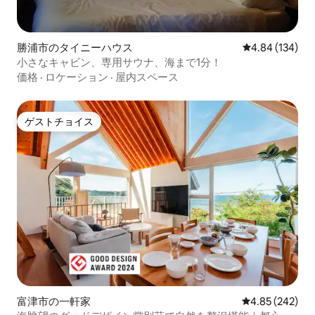
勝浦市のタイニーハウス
レビュー134件
4.84 (134)
小さなキャビン、専用サウナ、海まで1分！
価格
·
ロケーション
·
屋内スペース
ゲストチョイス
ゲストチョイス
富津市の一軒家
レビュー242件
4.85 (242)