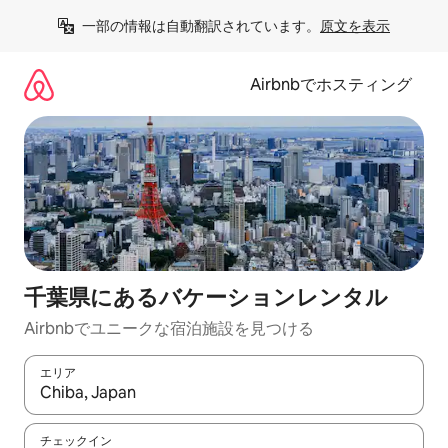
コ
一部の情報は自動翻訳されています。
原文を表示
ン
テ
ン
Airbnbでホスティング
ツ
に
ス
キ
ッ
プ
千葉県にあるバケーションレンタル
Airbnbでユニークな宿泊施設を見つける
エリア
検索結果が表示されたら、上下の矢印キーを使って移動するか、
チェックイン