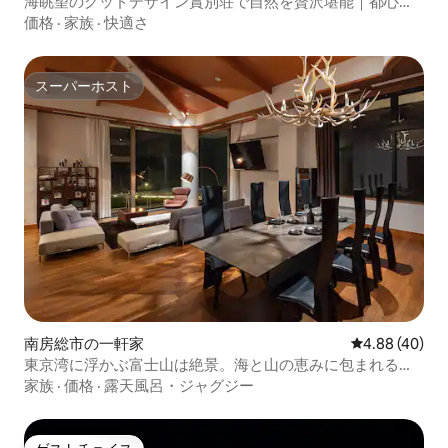
海眺望のグッドデザイン賞別荘で自然を贅沢堪能｜都心か
ら50分・サウナ・BBQ・ビーチアクセス
価格
·
家族
·
快適さ
スーパーホスト
スーパーホスト
南房総市の一軒家
レビュー40件
4.88 (40)
東京湾に浮かぶ富士山は絶景。海と山の恵みに包まれる館
山の城郭
家族
·
価格
·
露天風呂・ジャグジー