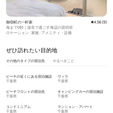
御宿町の一軒家
レビュー9件
4.56 (9)
海まで0秒｜波音で過ごす海辺の貸切宿
ロケーション
·
家族
·
アメニティ・設備
ぜひ訪⁠れ⁠た⁠い目⁠的⁠地
その他のタ⁠イ⁠プ⁠の宿⁠泊⁠先
やるべきこと
ビーチの近くにある宿泊施設
ヴィラ
千葉県
千葉県
ビーチフロントの宿泊先
キャンピングカーの宿泊施設
千葉県
千葉県
コンドミニアム
マンション・アパート
千葉県
千葉県