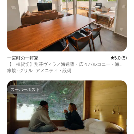
一宮町の一軒家
レビュー5
5.0 (5)
【一棟貸切】別荘ヴィラ／海遠望・広々バルコニー・海を
みながらBBQ／友人や家族との旅行／10名までL
家族
·
グリル
·
アメニティ・設備
スーパーホスト
スーパーホスト