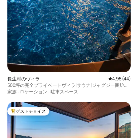
長生村のヴィラ
レビュー44件
4.95 (44)
500坪の完全プライベートヴィラ|サウナ|ジャグジー囲炉裏
｜プール(夏季)ドッグラン|1日1組限定|
家族
·
ロケーション
·
駐車スペース
ゲストチョイス
大好評のゲストチョイスです。