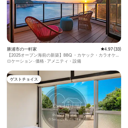
勝浦市の一軒家
レビュー33件
4.97 (33)
【2025オープン海前の新築】BBQ ・カヤック・カラオケ｜
2階＋ロフト｜寝室3
ロケーション
·
価格
·
アメニティ・設備
ゲストチョイス
ゲストチョイス