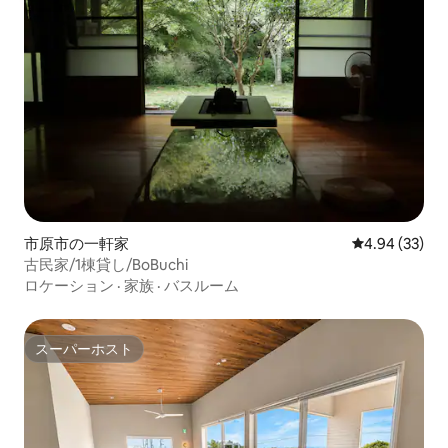
市原市の一軒家
レビュー33件
4.94 (33)
古民家/1棟貸し/BoBuchi
ロケーション
·
家族
·
バスルーム
スーパーホスト
スーパーホスト