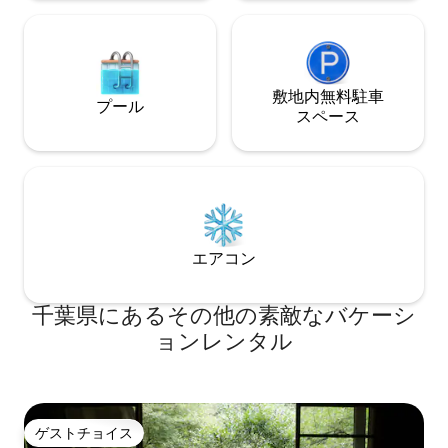
夕暮れ時の焚き火をお勧めします。 BBQ
出口」から車で1分 周辺: 地元の食材が
用の器具があるので、アウトドア料理を
に入るスーパーや
楽しめます。 4K超短焦点プロジェクター
トも至近です 【ご予約について】 ※もし
があるので、映画を楽しんだり、Web会
ご希望の日程が埋
議を出来ます。 ワークスペース（デス
隣に兄弟施設「サ
敷地内無料駐⁠車
プール
ク・オフィスチェア・モニター）がある
います ホストのプロフィールアイコンを
ス⁠ペ⁠ー⁠ス
ので、快適環境で仕事がはかどります。
クリックしていた
「とびきりの絶景」と「記憶に残るひと
ご覧いただけます
時」をお約束します。
エアコン
千葉県にあるその他の素敵なバケーシ
ョンレンタル
ゲストチョイス
ゲストチョイス