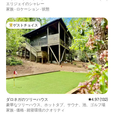
エリジェイのシャレー
家族
·
ロケーション
·
状態
ゲストチョイス
大好評のゲストチョイスです。
ダロネガのツリーハウス
レビュー132件
4.97 (132)
豪華なツリーハウス、ホットタブ、サウナ、池、ゴルフ場
家族
·
価格
·
就寝環境のクオリティ