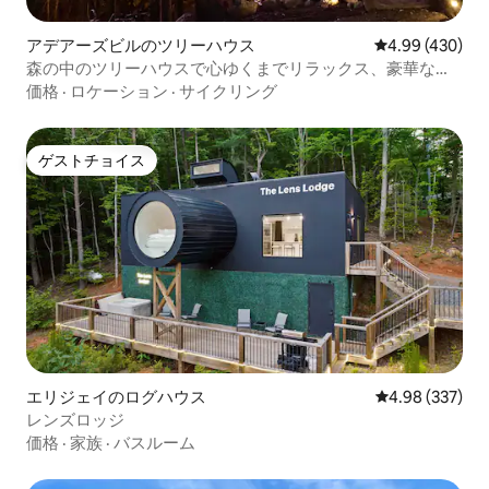
アデアーズビルのツリーハウス
レビュー430件
4.99 (430)
森の中のツリーハウスで心ゆくまでリラックス、豪華なツ
リーハウス、隠れ家、ジャグジー
価格
·
ロケーション
·
サイクリング
ゲストチョイス
ゲストチョイス
エリジェイのログハウス
レビュー337件
4.98 (337)
レンズロッジ
価格
·
家族
·
バスルーム