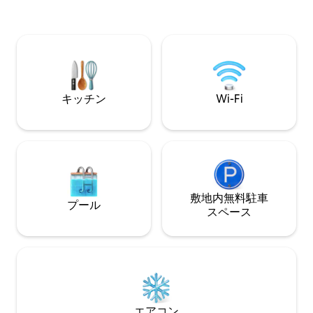
ンデリアがあります。 吊り下げベッドま
キングベッド • Wi-Fi 右上のアイコンをク
たはキャノピースイートで眠りましょ
リックして、このリ
う。星空が見えます。 Whippoorwill
気にいり</b>❤
Retreatでおとぎ話を書きましょう。
キッチン
Wi-Fi
敷地内無料駐⁠車
プール
ス⁠ペ⁠ー⁠ス
エアコン