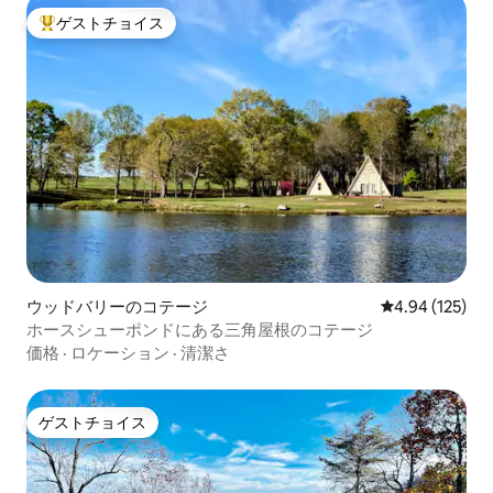
ゲストチョイス
大好評のゲストチョイスです。
ウッドバリーのコテージ
レビュー125件
4.94 (125)
ホースシューポンドにある三角屋根のコテージ
価格
·
ロケーション
·
清潔さ
ゲストチョイス
ゲストチョイス