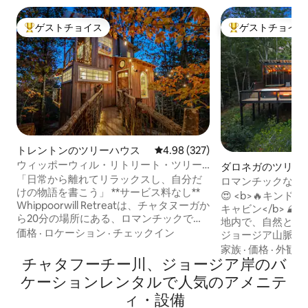
ゲストチョイス
ゲストチョイス
大好評のゲストチョイスです。
大好評のゲストチ
トレントンのツリーハウス
レビュー327件、5つ星中4.98
4.98 (327)
ウィッポーウィル・リトリート・ツリー
ダロネガのツリー
ハウス
「日常から離れてリラックスし、自分だ
ロマンチックなカ
けの物語を書こう」 **サービス料なし**
リッジのマウンテ
😍 <b>🔥キン
Whippoorwill Retreatは、チャタヌーガか
キャビン</b> ⛰️ 40エーカーの広大な敷
ら20分の場所にある、ロマンチックで家
地内で、自然と豪
族向けの本物のツリーハウスです。 この
価格
·
ロケーション
·
チェックイン
ジョージア山脈の
穏やかな隠れ家には、床から天井までの
い。 • 山の眺望 • バスタブ • 屋外シャワー
家族
·
価格
·
外観・
景色、日の出を眺める場所、屋外の暖
チャタフーチー川、ジョージア岸のバ
• 露天風呂・ジャグジー • 屋内シャワー •
炉、ゆっくりとした夜のための焚き火
クイーンサイズのデ
ケーションレンタルで人気のアメニテ
台、ホエミドリの香りの塩が入った屋外
120インチスクリ
ィ・設備
の浸かり浴槽、音楽のためのAlexa、シャ
• ガス焚き火台 • ガスグリル • キッチン •