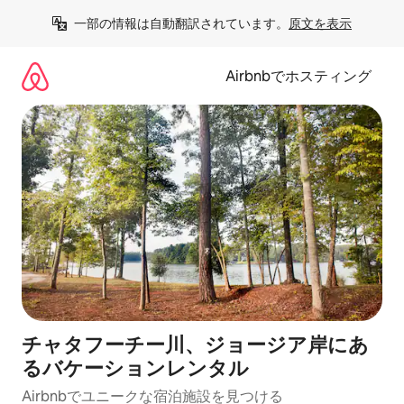
コ
一部の情報は自動翻訳されています。
原文を表示
ン
テ
ン
Airbnbでホスティング
ツ
に
ス
キ
ッ
プ
チャタフーチー川、ジョージア岸にあ
るバケーションレンタル
Airbnbでユニークな宿泊施設を見つける