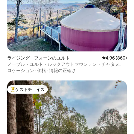
ライジング・フォーンのユルト
レビュー860件
4.96 (860)
メープル・ユルト・ルックアウトマウンテン・チャタヌー
ガ・グランピング
ロケーション
·
価格
·
情報の正確さ
ゲストチョイス
大好評のゲストチョイスです。