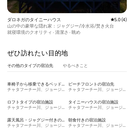
ダロネガのタイニーハウス
レビュー4
5.0 (4)
山の中の豪華な隠れ家：ジャグジー/冷水浴/焚き火台
就寝環境のクオリティ
·
清潔さ
·
眺め
ぜひ訪⁠れ⁠た⁠い目⁠的⁠地
その他のタ⁠イ⁠プ⁠の宿⁠泊⁠先
やるべきこと
車椅子から移乗できるベッドがある宿泊施設
ビーチフロントの宿泊先
チャタフーチー川、ジョージア岸
チャタフーチー川、ジョージア岸
ロフトタイプの宿泊施設
タイニーハウスの宿泊施設
チャタフーチー川、ジョージア岸
チャタフーチー川、ジョージア岸
露天風呂・ジャグジー付きの宿泊施設
朝食付きの宿泊施設
チャタフーチー川、ジョージア岸
チャタフーチー川、ジョージア岸