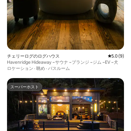
チェリーログのログハウス
レビュー9
5.0 (9)
Havenridge Hideaway ~サウナ ~プランジ ~ジム ~EV ~犬
ロケーション
·
眺め
·
バスルーム
スーパーホスト
スーパーホスト