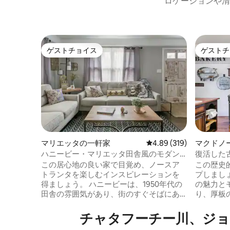
ロケーションや清
ゲストチョイス
ゲストチ
ゲストチョイス
ゲストチ
マリエッタの一軒家
レビュー319件、5つ星
4.89 (319)
マクドノ
ハニービー・マリエッタ田舎風のモダン
復活した
なファームハウス・バンガロー
この居心地の良い家で目覚め、ノースア
この歴史
トランタを楽しむインスピレーションを
プしまし
得ましょう。 ハニービーは、1950年代の
の魅力と
田舎の雰囲気があり、街のすぐそばにあ
り、厚板
り、天井にはむき出しの梁、木製仕上
飾、屋根
げ、ニュートラルなグレー、スクリーン
特徴です。 シーリングファン、
チャタフーチー川、ジョ
付きのバックポーチ、庭には焚き火台が
コ、ロッ