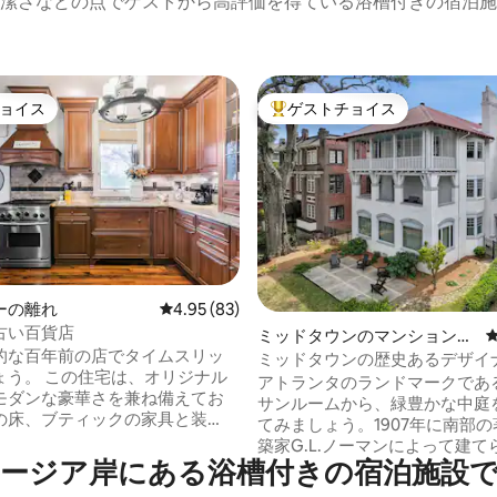
潔さなどの点でゲストから高評価を得ている浴槽付きの宿泊施
ョイス
ゲストチョイス
ョイス
大好評のゲストチョイスです。
中4.89つ星の平均評価
ーの離れ
レビュー83件、5つ星中4.95つ星の平均評価
4.95 (83)
古い百貨店
ミッドタウンのマンション・
的な百年前の店でタイムスリッ
アパート
ミッドタウンの歴史あるデザイ
ょう。 この住宅は、オリジナル
パート、エイデン
アトランタのランドマークであ
モダンな豪華さを兼ね備えてお
サンルームから、緑豊かな中庭
の床、ブティックの家具と装
てみましょう。1907年に南部
付きポーチ、周囲の緑の景色が
築家G.L.ノーマンによって建て
ブラン
ージア岸にある浴槽付きの宿泊施設
修復されたアパートは、ステン
カーがある素晴らしいバックポ
の窓やオリジナルの堅木の床な