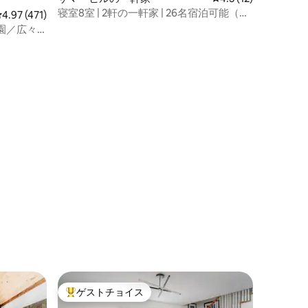
車スペー
寝室8室 | 2軒の一軒家 | 26名宿泊可能（大
レビュー471件、5つ星中4.97つ星の平均評価
4.97 (471)
人数グループ）
園／広々
物には合計
能です。
 建物に
をお持ち
をお渡し
合は、200
。
ゲストチョイス
大好評のゲストチョイスです。