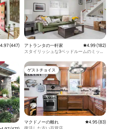
レビュー447件、5つ星中4.97つ星の平均評価
4.97 (447)
アトランタの一軒家
レビュー182件、5つ星
4.99 (182)
スタイリッシュな3ベッドルームのミッド
タウンのバンガロー | 焚き火台のある隠れ
家
ゲストチョイス
ゲストチョイス
マクドノーの離れ
レビュー83件、5つ星
4.95 (83)
復活した古い百貨店
レビュー471件、5つ星中4.97つ星の平均評価
4.97 (471)