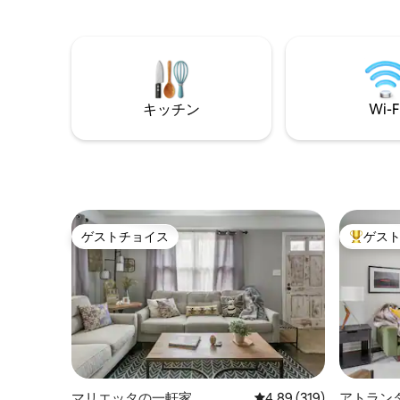
あります。 出張、カップル、ご家族に最
ーチがあります
適な場所です。 1 ～2名様には十分な広さ
しみましょう。 私たち
ですが、6名様でも十分な広さです！ *宿
り、問題
泊施設内は禁煙です。屋内、屋外、スク
も対応いたします。 
リーンポーチを含みます。 許可を求め、
から5マ
料金を支払い、内容を開示しない限り、
タ・モー
動画や写真の撮影は禁止されています。
ビル国際
キッチン
Wi-F
この1950年代の家はもともと軍用住宅と
ツ・スタ
して建てられました。 静かなエリアは手
す。 ジョージア州ハンプトンのアトラン
入れが行き届いており、古い家の魅力が
タ・モー
残っています。 非常に居心地が良く、出
イル 有名なサザンベルファームから5マイ
張、カップル、家族、友人向けに設備さ
ル ケリータウンパークのすぐ向かい ヘン
れています。 趣のある空間ですが、広々
リー郡で
とした空間で、3つの寝室と2つのバスル
あります。 車が必要です。敷地内
ゲストチョイス
ゲス
ーム、フルキッチンとリビングルーム、
ネラルス
ゲストチョイス
大好評の
そして外のパティオには広々とした集ま
タイムス
りのスペースがあります。 カップル＆シ
は「オリ
ングル、この宿泊先は、より多くの人が
カーの敷
寝られるサイズですが、ちょうど良いサ
隣に農家がありま
イズです。4人でもとても簡単に寝ること
店までわずか5マ
ができます。 最大6名様まで宿泊可能で
の露店まで1
す。 必要に応じてエアマットレスとソフ
ンパーク
ァがありますので、それ以上のゲストが
真新しく清潔な公
いる場合はメッセージを送ってくださ
の環境で
マリエッタの一軒家
レビュー319件、5つ星
4.89 (319)
アトラン