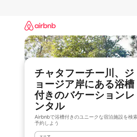
コ
ン
テ
ン
ツ
に
ス
キ
ッ
プ
チャタフーチー川、ジ
ョージア岸にある浴槽
付きのバケーションレ
ンタル
Airbnbで浴槽付きのユニークな宿泊施設を検
予約しよう
エリア