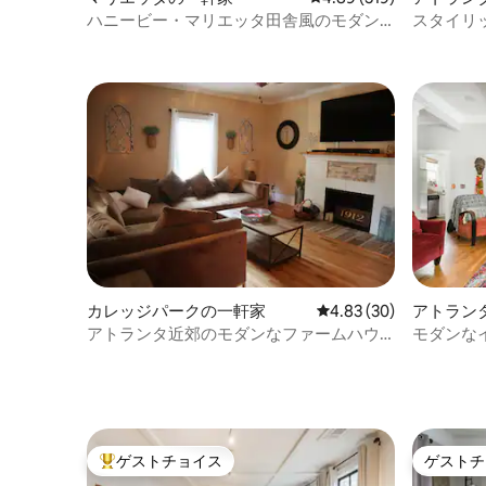
い。 マリエッタスクエアから2マイル。 ジ
い。 キングサイズのベッドはとても快適
ハニービー・マリエッタ田舎風のモダン
スタイリ
ョージア州ロズウェルから数分。サント
です。 Sl
なファームハウス・バンガロー
タウンのバ
ラストパークから5マイル。シックスフラ
のフォー
家
ッグスホワイトウォーターから2マイル。
ッドサッ
ケネソー州立大学キャンパスとライフ大
Potter
学の両方に近い。i75から0.5マイル。アト
ド。 マ
ランタから8マイル。 Lyft/Uberで空港ま
ーゼット
ですぐです。有名な「ビッグチキン」ラ
ルを収納
ンドマークから2マイルです！ スマートロ
ベビーカーも
ックコードを使って、玄関と裏口にアク
家は田舎
セスできます。 ご滞在中はプライベート
ームから
ホームをまるごと貸し切りでご利用いた
いる場合は必見です
だけます。共有スペースはありません。
から26マイル。 メルセ
クイーンサイズベッドを備えた快適な寝
タジアムから27
室2室 さらに2名様用のデイベッドを備え
の美しさ
カレッジパークの一軒家
レビュー30件、5つ星中
4.83 (30)
アトラン
た中央のオフィス。 フルキッチン、スク
休暇に最
アトランタ近郊のモダンなファームハウ
モダンな
リーンポーチ、ランドリールーム。 私道
い！
ス
デケータ
と簡易車庫の駐車場。 Airbnbのオーナー
はいつでもテキストで対応しています。
何かございましたら、メッセージくださ
い！ 私たちは現場にはいませんが、何か
必要なことがあれば立ち寄ることができ
ゲストチョイス
ゲストチ
ます！ アトランタのダウンタウンまでわ
大好評のゲストチョイスです。
ゲストチ