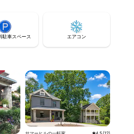
1：キング 寝室2：クイーン、ツインベッ
モンテ公
ユ
ド 寝室3：クイーン、ツインベッド 寝室
して数多
ポンス・
4：クイーンベッド2台、ツインベッド2台
グ、エン
す広々と
リビングルーム：ツイン2台 ジョージア・
歩すぐの距離
ちらは都
ワールド・コングレス・センター1.1マイ
ームには
建物は新
ル メルセデスベンツ1.2マイル アトランタ
っており
れていま
空港まで車で10分、6.2マイル アトラン
ト・ソフ
⁠車ス⁠ペ⁠ー⁠ス
エアコン
1階の
タ・ベルトラインまで0.4マイル
様まで快
付き駐車場
送ってい
します。
のものの
にありま
ト、ベル
ら数ブロ
oom、Bon
タの有名なレ
ta駅（ピ
ウンアー
内に到着し
スクータ
もありま
サマーヒルの一軒家
レビュー12件、5つ
4.5 (12)
りから外