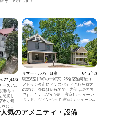
設をご紹介します
ゲス
大好評
サマーヒルの一軒家
レビュー12件、5つ
4.5 (12)
モーニン
ス・パー
寝室8室 | 2軒の一軒家 | 26名宿泊可能（大
薪を燃や
レビュー443件、5つ星中4.77つ星の平均評価
4.77 (443)
人数グループ）
かなキャ
アトランタ市にインスパイアされた両方
1927
ナーズア
の家は、外観は伝統的で、内部は現代的
馬車小屋
る建物の
です。 1つ目の宿泊先： 寝室1：クイーン
最も人気
を見渡し
ベッド、ツインベッド 寝室2：クイーン、
ーニングサイ
の著名な建
ツインベッド 寝室3：クイーン、ツインベ
トで静か
られたこの
ッド リビングルーム：クイーンサイズの
泊施設は
で人気のアメニティ・設備
ドグラス
引き出し式ソファ 2つ目の宿泊施設： 寝室
ビングス
ど、折衷