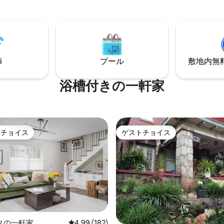
！！！！ 座って景色を楽
的なアクセントを誇っています。 この
は地元に住んでお
ニットは1階にあり、歴史的な
や特別なリクエストにはいつで
デ・レオン通りの中庭を見下ろ
この宿泊施設はI -75
したサンルームがあります。こ
イルのところにあり、アトラン
市部ですのでご注意ください。
ター・スピードウェイ、ハーツ
しい窓、ドア、乾式壁で改装さ
空港、新しいメルセデス・ベン
i
プール
敷地内無料駐
すが、街の弱い騒音が聞こえます。 
ジアムへのアクセスに便利で
専用ユニットと1台分のゲート
をご利用いただけます。 必要に応じて、
浴槽付きの一軒家
ター・スピードウェイから23マ
クリスティーナにメッセージを
ただければ、いつでも対応いた
アパートはアトランタのすべて
最も魅力的なエリアのひとつに
近くにあるポンスのウッドラフ
のジェ
す。ポンス・シティ・マーケッ
トチョイス
ゲストチョイス
トアの近くに駐車場があります
ゲストチョイスです。
ゲストチョイス
トライン、ピードモント公園か
リップしてみましょう。 こちら
ック先です。Mary Mac's Tea R
ジナル」の総合商店です。 5エー
Ton、Pappi'sなど、アトラン
地内にあります。 同じ敷地内に
ストランも近くにあります。 ウッドラフ
す。 クローガー食料品
はバス路線上にあり、2つのMar
イル。 地元の果物と野菜
ーチツリーセンターとミッドタ
マイル未満です。 ケリータウ
ツ）に近く、Uberは常に2分以
まで1マイル未満。 消防署のある
ます。市内にはBirdとLimeの
園。 清潔で静かな田舎
ー、電動自転車と非電動自転車
リラックスしてお過ごしくださ
中4.89つ星の平均評価
タの一軒家
レビュー182件、5つ星中4.99つ星の平均評価
4.99 (182)
す。 お車でお越しの場合は、通