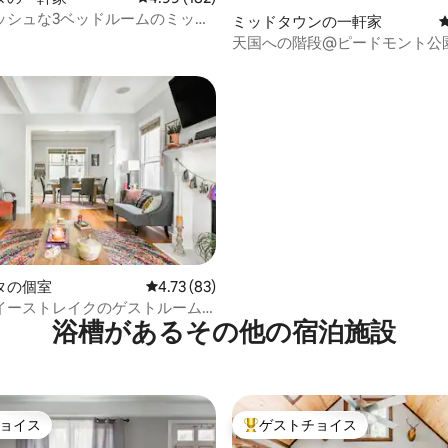
れた場所にゲート付きの専用駐
ッシュな3ベッドルームのミッド
ミッドタウンの一軒家
eep Innovation社の枕、3インチ
スが1台分あります。 ご予約につき、駐車
ンガロー | 焚き火台のある隠れ
天国への階段@ピードモント公
ムジェルマットレスパッド、ベ
スペースは1台分のみです。 建
としたお部屋
クに入ったすべての寝具と枕！
6戸あります。 都市の騒音が時々聞こえる
y Barnのクイーンサイズソファベッ
ことがあります。 ペット同伴可
スターベッドルームの大きなクロ
予約前にお問い合わせください。
には、乳幼児用のベビーサーク
入るためのキーフォブと、お車
できます。 チャイルドシートと
の場合は電子ゲートオープナー
ご用意できます。 私たちの
します。 いずれかを紛失した場
にありますが、サザンベルファ
ドルの交換手数料がかかります
7マイルです。 マクドナフ周辺に
 ハーツビル国際空港
デス・ベンツ・ス
マイル アトランタの郊外
、家族連れやカップル、週末の
4.83つ星の平均評価
タの個室
レビュー83件、5つ星中4.73つ星の平均評価
4.73 (83)
適なすべてをお楽しみくださ
イーストレイクのゲストルーム•
浴槽があるその他の宿泊施設
ー＆エモリー近く
ョイス
ゲストチョイス
ョイス
大好評のゲストチョイスです。