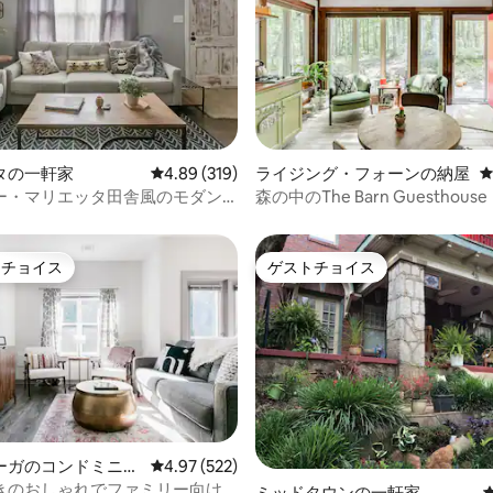
タの一軒家
レビュー319件、5つ星中4.89つ星の平均評価
4.89 (319)
ライジング・フォーンの納屋
中4.95つ星の平均評価
ー・マリエッタ田舎風のモダン
森の中のThe Barn Guesthouse
ムハウス・バンガロー
トチョイス
ゲストチョイス
ゲストチョイスです。
ゲストチョイス
ーガのコンドミニア
レビュー522件、5つ星中4.97つ星の平均評価
4.97 (522)
きのおしゃれでファミリー向け
中4.77つ星の平均評価
ミッドタウンの一軒家