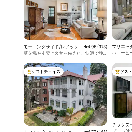
ずか8マイル、トラストパークから5マイ
ル、KSUキャンパス、マリエッタスクエ
ア、ケネソーマウンテンの両方に近く、
空港への直通ルートがあります。 シック
スフラッグス・ホワイトウォーターから5
分未満！出張の場合はi75から0.4マイル！
歴史的なマリエッタではたくさんのこと
ができます。または、町に行ってナイト
ライフ、ショッピング、食事のオプショ
マリエッ
モーニングサイド/レノック
レビュー373件、5つ星
4.95 (373)
ンを見つけてください。 ご自身の車また
ス・パークの離れ
ハニービ
薪を燃やす焚き火台を備えた、快適で静
はレンタカーでお越しください。 Uberと
なファー
かなキャリッジハウス
Lyftはすぐに利用できます。 ゴミは缶に
入れて火曜日と水曜日の夜に道路脇に置
ゲストチョイス
ゲス
き、月曜日と木曜日の朝に回収してもら
大好評のゲストチョイスです。
大好評の
います。 リサイクル品は月曜日の夕方に
缶に入れて、火曜日の午前中に回収して
もらうことができます。 このエリアは比
較的静かです。ご近所の方々に迷惑をか
けるような騒がしい集まりは避け、ご近
所の方々を尊重したいと思っています。
午後10時までに外の騒音を最小限に抑え
る必要があります。
チャタヌ
ム
プール付
ミッドタウンのマンション・
レビュー443件、5つ星
4.77 (443)